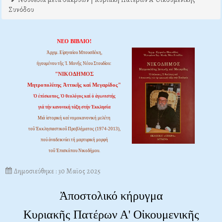
Συνόδου
ΝΕΟ ΒΙΒΛΙΟ!
Ἀρχιμ. Εἰρηναίου Μπουσδέκη,
ἡγουμένου τῆς Ἱ. Μονῆς Νέου Στουδίου:
"ΝΙΚΟΔΗΜΟΣ
Μητροπολίτης Ἀττικῆς καί Μεγαρίδος"
Ὁ ἐπίσκοπος, Ὁ θεολόγος καί ὁ ἀγωνιστής
γιά τήν κανονική τάξη στήν Ἐκκλησία
Μιά ἱστορική καί νομοκανονική μελέτη
τοῦ Ἐκκλησιαστικοῦ Προβλήματος (1974-2013),
πού ἀναδεικνύει τή μαρτυρική μορφή
τοῦ Ἐπισκόπου Νικοδήμου.
Δημοσιεύθηκε : 30 Μαϊος 2025
Ἀποστολικό κήρυγμα
Κυριακῆς Πατέρων Α' Οἰκουμενικῆς