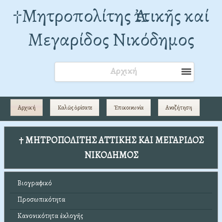
†Mητροπολίτης Ἀττικῆς καί
Μεγαρίδος Νικόδημος
Αρχική
Αρχική
Καλῶς ὁρίσατε
Ἐπικοινωνία
Αναζήτηση
† ΜΗΤΡΟΠΟΛΙΤΗΣ ΑΤΤΙΚΗΣ ΚΑΙ ΜΕΓΑΡΙΔΟΣ
ΝΙΚΟΔΗΜΟΣ
Βιογραφικό
Προσωπικότητα
Κανονικότητα ἐκλογῆς