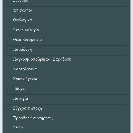
Σύνοδος
Ἐπίσκοπος
Θεολογικά
Ἀνθρωπολογία
Θεία Εὐχαριστία
Παράδοση
Παγκοσμιοποίηση καί Παράδοση
Ἑορτολογικά
Χριστούγεννα
Πάσχα
Παναγία
Σύγχρονη ἐποχή
Πρόοδος ἤ συντήρηση;
Ἀθεΐα