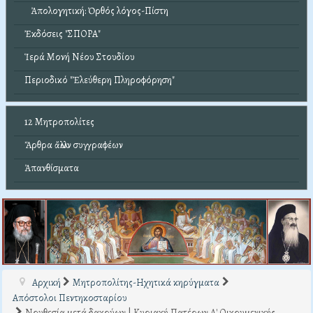
Ἀπολογητική: Ὀρθός λόγος-Πίστη
Ἐκδόσεις "ΣΠΟΡΑ"
Ἱερά Μονή Νέου Στουδίου
Περιοδικό "Ἐλεύθερη Πληροφόρηση"
12 Μητροπολίτες
Ἄρθρα ἄλλων συγγραφέων
Ἀπανθίσματα
Αρχική
Μητροπολίτης-Ηχητικά κηρύγματα
Απόστολοι Πεντηκοσταρίου
Νουθεσία μετά δακρύων | Κυριακή Πατέρων Α' Οικουμενικής