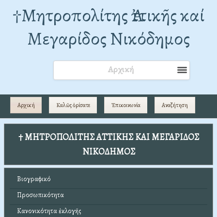
†Mητροπολίτης Ἀττικῆς καί
Μεγαρίδος Νικόδημος
Αρχική
Αρχική
Καλῶς ὁρίσατε
Ἐπικοινωνία
Αναζήτηση
† ΜΗΤΡΟΠΟΛΙΤΗΣ ΑΤΤΙΚΗΣ ΚΑΙ ΜΕΓΑΡΙΔΟΣ
ΝΙΚΟΔΗΜΟΣ
Βιογραφικό
Προσωπικότητα
Κανονικότητα ἐκλογῆς