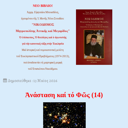
ΝΕΟ ΒΙΒΛΙΟ!
Ἀρχιμ. Εἰρηναίου Μπουσδέκη,
ἡγουμένου τῆς Ἱ. Μονῆς Νέου Στουδίου:
"ΝΙΚΟΔΗΜΟΣ
Μητροπολίτης Ἀττικῆς καί Μεγαρίδος"
Ὁ ἐπίσκοπος, Ὁ θεολόγος καί ὁ ἀγωνιστής
γιά τήν κανονική τάξη στήν Ἐκκλησία
Μιά ἱστορική καί νομοκανονική μελέτη
τοῦ Ἐκκλησιαστικοῦ Προβλήματος (1974-2013),
πού ἀναδεικνύει τή μαρτυρική μορφή
τοῦ Ἐπισκόπου Νικοδήμου.
Δημοσιεύθηκε : 13 Μαϊος 2026
Ἀνάσταση καί τό Φῶς (14)