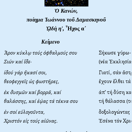
Ὁ Κανών,
ποίημα Ἰωάννου τοῦ Δαμασκηνοῦ
ᾨδὴ η',
Ἦχος α΄
Κείμενο
Ἆρον κύκλῳ τούς ὀφθαλμούς σου
Σήκωσε γύρω-
Σιών καί ἴδε·
(νέα Ἐκκλησία 
ἰδού γάρ ἥκασί σοι,
Γιατί, σάν ἄστ
θεοφεγγεῖς ὡς φωστῆρες,
ἔχουν ἔλθει τά
ἐκ δυσμῶν καί βορρᾶ, καί
ἀπ’ τή δύση κα
θαλάσσης, καί ἑῴας τά τέκνα σου
τή θάλασσα (τό
ἐν σοί εὐλογοῦντα,
δοξολογώντας 
Χριστόν εἰς τούς αἰῶνας.
Ἐσένα τόν Χρισ