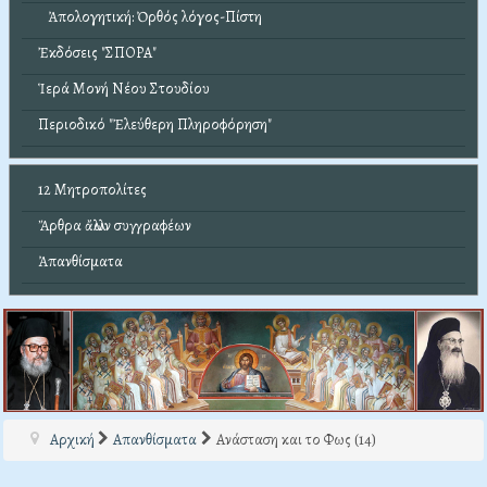
Ἀπολογητική: Ὀρθός λόγος-Πίστη
Ἐκδόσεις "ΣΠΟΡΑ"
Ἱερά Μονή Νέου Στουδίου
Περιοδικό "Ἐλεύθερη Πληροφόρηση"
12 Μητροπολίτες
Ἄρθρα ἄλλων συγγραφέων
Ἀπανθίσματα
Αρχική
Απανθίσματα
Ανάσταση και το Φως (14)