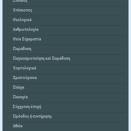
Σύνοδος
Ἐπίσκοπος
Θεολογικά
Ἀνθρωπολογία
Θεία Εὐχαριστία
Παράδοση
Παγκοσμιοποίηση καί Παράδοση
Ἑορτολογικά
Χριστούγεννα
Πάσχα
Παναγία
Σύγχρονη ἐποχή
Πρόοδος ἤ συντήρηση;
Ἀθεΐα