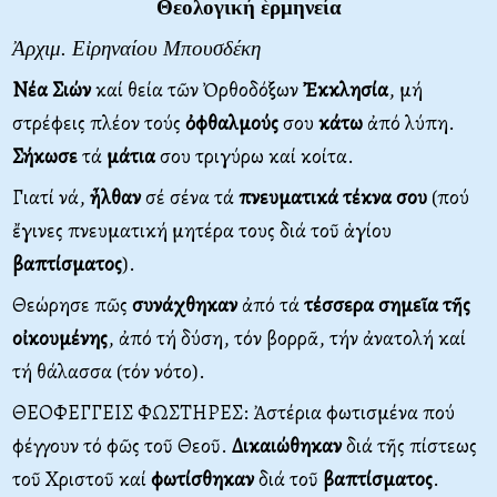
Θεολογική ἑρμηνεία
Ἀρχιμ. Εἰρηναίου Μπουσδέκη
Νέα Σιών
καί θεία τῶν Ὀρθοδόξων
Ἐκκλησία
, μή
στρέφεις πλέον τούς
ὀφθαλμούς
σου
κάτω
ἀπό λύπη.
Σήκωσε
τά
μάτια
σου τριγύρω καί κοίτα.
Γιατί νά,
ἦλθαν
σέ σένα τά
πνευματικά τέκνα σου
(πού
ἔγινες πνευματική μητέρα τους διά τοῦ ἁγίου
βαπτίσματος
).
Θεώρησε πῶς
συνάχθηκαν
ἀπό τά
τέσσερα σημεῖα τῆς
οἰκουμένης
, ἀπό τή δύση, τόν βορρᾶ, τήν ἀνατολή καί
τή θάλασσα (τόν νότο).
ΘΕΟΦΕΓΓΕΙΣ ΦΩΣΤΗΡΕΣ: Ἀστέρια φωτισμένα πού
φέγγουν τό φῶς τοῦ Θεοῦ.
Δικαιώθηκαν
διά τῆς πίστεως
τοῦ Χριστοῦ καί
φωτίσθηκαν
διά τοῦ
βαπτίσματος
.