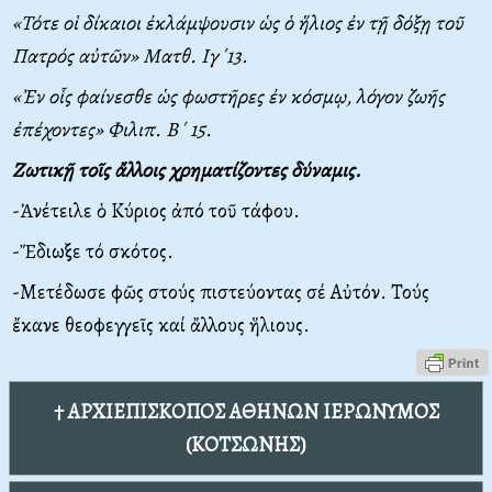
«Τότε οἱ δίκαιοι ἐκλάμψουσιν ὡς ὁ ἥλιος ἐν τῇ δόξῃ τοῦ
Πατρός αὐτῶν» Ματθ. Ιγ΄13.
«Ἐν οἷς φαίνεσθε ὡς φωστῆρες ἐν κόσμῳ, λόγον ζωῆς
ἐπέχοντες» Φιλιπ. Β΄ 15.
Ζωτικῇ τοῖς ἄλλοις χρηματίζοντες δύναμις.
-Ἀνέτειλε ὁ Κύριος ἀπό τοῦ τάφου.
-Ἔδιωξε τό σκότος.
-Μετέδωσε φῶς στούς πιστεύοντας σέ Αὐτόν. Τούς
ἔκανε θεοφεγγεῖς καί ἄλλους ἥλιους.
† ΑΡΧΙΕΠΙΣΚΟΠΟΣ ΑΘΗΝΩΝ ΙΕΡΩΝΥΜΟΣ
(ΚΟΤΣΩΝΗΣ)