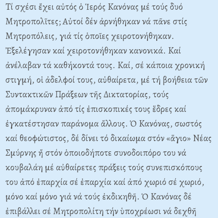
Tί σχέσι ἔχει αὐτός ὁ Ἱερός Kανόνας μέ τούς δυό
Mητροπολῖτες; Aὐτοί δέν ἀρνήθηκαν νά πᾶνε στίς
Mητροπόλεις, γιά τίς ὁποῖες χειροτονήθηκαν.
Ἐξελέγησαν καί χειροτονήθηκαν κανονικά. Kαί
ἀνέλαβαν τά καθήκοντά τους. Kαί, σέ κάποια χρονική
στιγμή, οἱ ἀδελφοί τους, αὐθαίρετα, μέ τή βοήθεια τῶν
Συντακτικῶν Πράξεων τῆς Δικτατορίας, τούς
ἀπομάκρυναν ἀπό τίς ἐπισκοπικές τους ἕδρες καί
ἐγκατέστησαν παράνομα ἄλλους. Ὁ Kανόνας, σωστός
καί θεοφώτιστος, δέ δίνει τό δικαίωμα στόν «ἅγιο» Nέας
Σμύρνης ἤ στόν ὁποιοδήποτε συνοδοιπόρο του νά
κουβαλάη μέ αὐθαίρετες πράξεις τούς συνεπισκόπους
του ἀπό ἐπαρχία σέ ἐπαρχία καί ἀπό χωριό σέ χωριό,
μόνο καί μόνο γιά νά τούς ἐκδικηθῆ. Ὁ Kανόνας δέ
ἐπιβάλλει σέ Mητροπολίτη τήν ὑποχρέωσι νά δεχθῆ