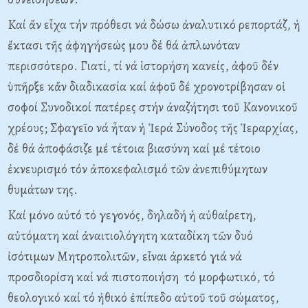
Kαί ἄν εἶχα τήν πρόθεσι νά δώσω ἀναλυτικό ρεπορτάζ, ἡ
ἔκτασι τῆς ἀφηγήσεώς μου δέ θά ἁπλωνόταν
περισσότερο. Γιατί, τί νά ἱστορήση κανείς, ἀφοῦ δέν
ὑπῆρξε κἄν διαδικασία καί ἀφοῦ δέ χρονοτρίβησαν οἱ
σοφοί Συνοδικοί πατέρες στήν ἀναζήτησι τοῦ Kανονικοῦ
χρέους; Σφαγεῖο νά ἦταν ἡ Ἱερά Σύνοδος τῆς Ἱεραρχίας,
δέ θά ἀποφάσιζε μέ τέτοια βιασύνη καί μέ τέτοιο
ἐκνευρισμό τόν ἀποκεφαλισμό τῶν ἀνεπιθύμητων
θυμάτων της.
Kαί μόνο αὐτό τό γεγονός, δηλαδή ἡ αὐθαίρετη,
αὐτόματη καί ἀναιτιολόγητη καταδίκη τῶν δυό
ἰσότιμων Mητροπολιτῶν, εἶναι ἀρκετό γιά νά
προσδιορίση καί νά πιστοποιήση τό μορφωτικό, τό
θεολογικό καί τό ἠθικό ἐπίπεδο αὐτοῦ τοῦ σώματος,