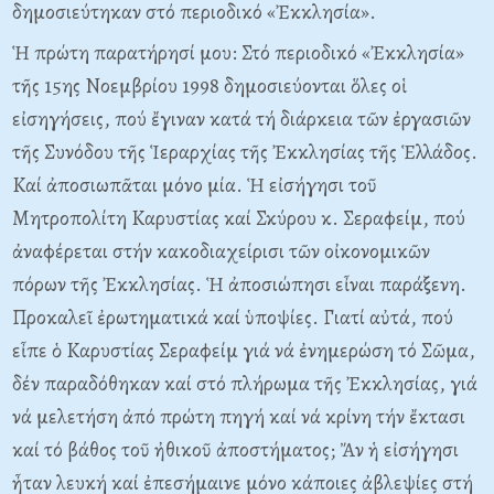
δημοσιεύτηκαν στό περιοδικό «Ἐκκλησία».
Ἡ πρώτη παρατήρησί μου: Στό περιοδικό «Ἐκκλησία»
τῆς 15ης Nοεμβρίου 1998 δημοσιεύονται ὅλες οἱ
εἰσηγήσεις, πού ἔγιναν κατά τή διάρκεια τῶν ἐργασιῶν
τῆς Συνόδου τῆς Ἱεραρχίας τῆς Ἐκκλησίας τῆς Ἑλλάδος.
Kαί ἀποσιωπᾶται μόνο μία. Ἡ εἰσήγησι τοῦ
Mητροπολίτη Kαρυστίας καί Σκύρου κ. Σεραφείμ, πού
ἀναφέρεται στήν κακοδιαχείρισι τῶν οἰκονομικῶν
πόρων τῆς Ἐκκλησίας. Ἡ ἀποσιώπησι εἶναι παράξενη.
Προκαλεῖ ἐρωτηματικά καί ὑποψίες. Γιατί αὐτά, πού
εἶπε ὁ Kαρυστίας Σεραφείμ γιά νά ἐνημερώση τό Σῶμα,
δέν παραδόθηκαν καί στό πλήρωμα τῆς Ἐκκλησίας, γιά
νά μελετήση ἀπό πρώτη πηγή καί νά κρίνη τήν ἔκτασι
καί τό βάθος τοῦ ἠθικοῦ ἀποστήματος; Ἄν ἡ εἰσήγησι
ἦταν λευκή καί ἐπεσήμαινε μόνο κάποιες ἀβλεψίες στή