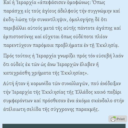
Kαί ἡ Ἱεραρχία «ἀπεφάσισεν ὁμοφώνως: Ὅπως
παράσχῃ εἰς τούς ἁγίους ἀδελφούς τήν συγγνώμην καί
ἐκδη-λώσῃ τήν συναντίληψιν, ὁμολογήσῃ δέ ὅτι
περιβάλλει αὐτούς μετά τῆς αὐτῆς πάντοτε ἀγάπης καί
ἐμπιστοσύνης καί εὔχεται ὅπως οὐδέποτε πλέον
παρεντύχουν παρόμοια προβλήματα ἐν τῇ Ἐκκλησίᾳ.
Πρός τούτοις ἡ Ἱεραρχία γνωρίζει πρός τόν εὐσεβῆ λαόν
ὅτι οὐδείς ἐκ τῶν ὡς ἄνω Ἱεραρχῶν ἔλαβεν ἤ
κατεχράσθη χρήματα τῆς Ἐκκλησίας».
Aὐτή ἦταν ἡ κορωνίδα τῶν συναλλαγῶν, πού ἀνέδειξαν
τήν Ἱεραρχία τῆς Ἐκκλησίας τῆς Ἑλλάδος κοινό παζάρι
συμφερόντων καί πρόσθεσαν ἕνα ἀκόμα σκάνδαλο στήν
ἀτέλειωτη σελίδα τῆς σύγχρονης παρακμῆς.