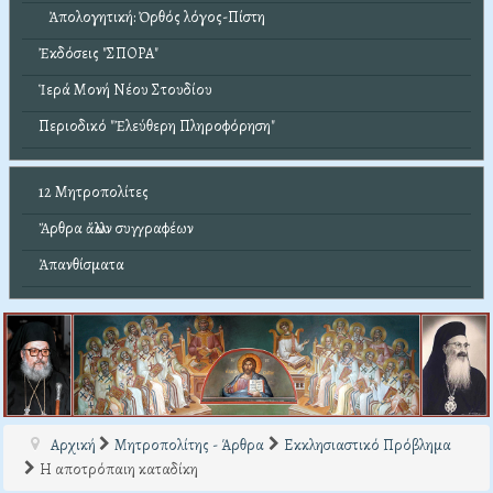
Ἀπολογητική: Ὀρθός λόγος-Πίστη
Ἐκδόσεις "ΣΠΟΡΑ"
Ἱερά Μονή Νέου Στουδίου
Περιοδικό "Ἐλεύθερη Πληροφόρηση"
12 Μητροπολίτες
Ἄρθρα ἄλλων συγγραφέων
Ἀπανθίσματα
Αρχική
Μητροπολίτης - Άρθρα
Εκκλησιαστικό Πρόβλημα
Η αποτρόπαιη καταδίκη