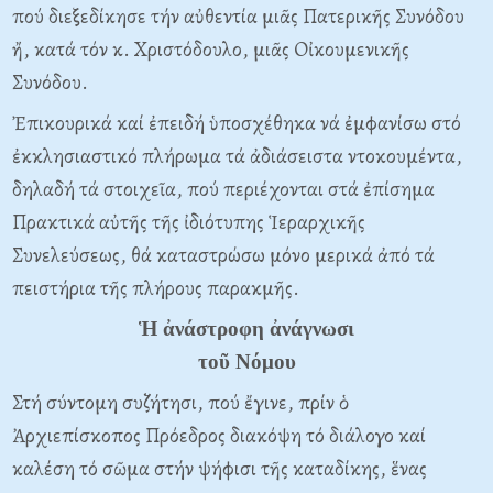
πού διεξεδίκησε τήν αὐθεντία μιᾶς Πατερικῆς Συνόδου
ἤ, κατά τόν κ. Xριστόδουλο, μιᾶς Oἰκουμενικῆς
Συνόδου.
Ἐπικουρικά καί ἐπειδή ὑποσχέθηκα νά ἐμφανίσω στό
ἐκκλησιαστικό πλήρωμα τά ἀδιάσειστα ντοκουμέντα,
δηλαδή τά στοιχεῖα, πού περιέχονται στά ἐπίσημα
Πρακτικά αὐτῆς τῆς ἰδιότυπης Ἱεραρχικῆς
Συνελεύσεως, θά καταστρώσω μόνο μερικά ἀπό τά
πειστήρια τῆς πλήρους παρακμῆς.
Ἡ ἀνάστροφη ἀνάγνωσι
τοῦ Nόμου
Στή σύντομη συζήτησι, πού ἔγινε, πρίν ὁ
Ἀρχιεπίσκοπος Πρόεδρος διακόψη τό διάλογο καί
καλέση τό σῶμα στήν ψήφισι τῆς καταδίκης, ἕνας