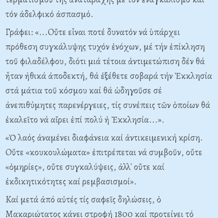
τόν ἀδελφικό ἀσπασμό.
Γράφει: «...Oὔτε εἶναι ποτέ δυνατόν νά ὑπάρχει
πρόθεση συγκάλυψης τυχόν ἐνόχων, μέ τήν ἐπίκληση
τοῦ φιλαδέλφου, διότι μιά τέτοια ἀντιμετώπιση δέν θά
ἦταν ἠθικά ἀποδεκτή, θά ἐξέθετε σοβαρά τήν Ἐκκλησία
στά μάτια τοῦ κόσμου καί θά ὡδηγοῦσε σέ
ἀνεπιθύμητες παρενέργειες, τίς συνέπεις τῶν ὁποίων θά
ἐκαλεῖτο νά αἴρει ἐπί πολύ ἡ Ἐκκλησία...».
«Ὁ λαός ἀναμένει διαφάνεια καί ἀντικειμενική κρίση.
Oὔτε «κουκουλώματα» ἐπιτρέπεται νά συμβοῦν, οὔτε
«ὁμηρίες», οὔτε συγκαλύψεις, ἀλλ᾽ οὔτε καί
ἐκδικητικότητες καί ρεμβασισμοί».
Kαί μετά ἀπό αὐτές τίς σαφεῖς δηλώσεις, ὁ
Mακαριώτατος κάνει στροφή 1800 καί προτείνει τό