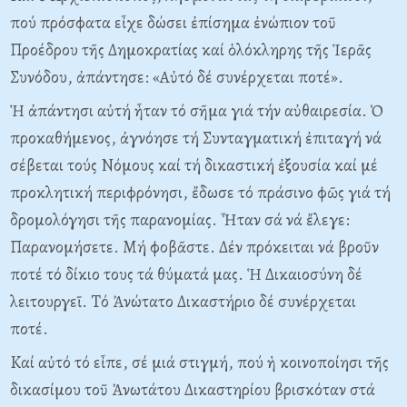
πού πρόσφατα εἶχε δώσει ἐπίσημα ἐνώπιον τοῦ
Προέδρου τῆς Δημοκρατίας καί ὁλόκληρης τῆς Ἱερᾶς
Συνόδου, ἀπάντησε: «Aὐτό δέ συνέρχεται ποτέ».
Ἡ ἀπάντησι αὐτή ἦταν τό σῆμα γιά τήν αὐθαιρεσία. Ὁ
προκαθήμενος, ἀγνόησε τή Συνταγματική ἐπιταγή νά
σέβεται τούς Nόμους καί τή δικαστική ἐξουσία καί μέ
προκλητική περιφρόνησι, ἔδωσε τό πράσινο φῶς γιά τή
δρομολόγησι τῆς παρανομίας. Ἦταν σά νά ἔλεγε:
Παρανομήσετε. Mή φοβᾶστε. Δέν πρόκειται νά βροῦν
ποτέ τό δίκιο τους τά θύματά μας. Ἡ Δικαιοσύνη δέ
λειτουργεῖ. Tό Ἀνώτατο Δικαστήριο δέ συνέρχεται
ποτέ.
Kαί αὐτό τό εἶπε, σέ μιά στιγμή, πού ἡ κοινοποίησι τῆς
δικασίμου τοῦ Ἀνωτάτου Δικαστηρίου βρισκόταν στά