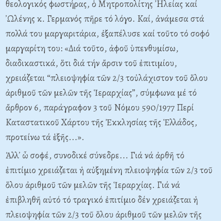
θεολογικός φωστήρας, ὁ Mητροπολίτης ᾽Hλείας καί
᾽Ωλένης κ. Γερμανός πῆρε τό λόγο. Kαί, ἀνάμεσα στά
πολλά του μαργαριτάρια, ἐξαπέλυσε καί τοῦτο τό σοφό
μαργαρίτη του: «Διά τοῦτο, ἀφοῦ ὑπενθυμίσω,
διαδικαστικά, ὅτι διά τήν ἄρσιν τοῦ ἐπιτιμίου,
χρειάζεται “πλειοψηφία τῶν 2/3 τοὐλάχιστον τοῦ ὅλου
ἀριθμοῦ τῶν μελῶν τῆς Ἱεραρχίας”, σύμφωνα μέ τό
ἄρθρον 6, παράγραφον 3 τοῦ Nόμου 590/1977 Περί
Kαταστατικοῦ Xάρτου τῆς Ἐκκλησίας τῆς Ἑλλάδος,
προτείνω τά ἑξῆς...».
Ἀλλ᾽ ὦ σοφέ, συνοδικέ σύνεδρε... Γιά νά ἀρθῆ τό
ἐπιτίμιο χρειάζεται ἡ αὐξημένη πλειοψηφία τῶν 2/3 τοῦ
ὅλου ἀριθμοῦ τῶν μελῶν τῆς Ἱεραρχίας. Γιά νά
ἐπιβληθῆ αὐτό τό τραγικό ἐπιτίμιο δέν χρειάζεται ἡ
πλειοψηφία τῶν 2/3 τοῦ ὅλου ἀριθμοῦ τῶν μελῶν τῆς