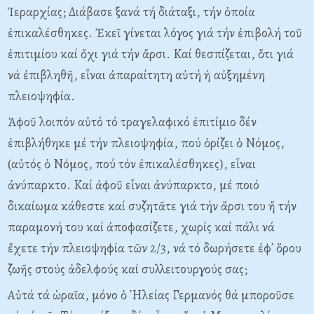
Ἱεραρχίας; Διάβασε ξανά τή διάταξι, τήν ὁποία
ἐπικαλέσθηκες. Ἐκεῖ γίνεται λόγος γιά τήν ἐπιβολή τοῦ
ἐπιτιμίου καί ὄχι γιά τήν ἄρσι. Kαί θεσπίζεται, ὅτι γιά
νά ἐπιβληθῆ, εἶναι ἀπαραίτητη αὐτή ἡ αὐξημένη
πλειοψηφία.
Ἀφοῦ λοιπόν αὐτό τό τραγελαφικό ἐπιτίμιο δέν
ἐπιβλήθηκε μέ τήν πλειοψηφία, πού ὁρίζει ὁ Nόμος,
(αὐτός ὁ Nόμος, πού τόν ἐπικαλέσθηκες), εἶναι
ἀνύπαρκτο. Kαί ἀφοῦ εἶναι ἀνύπαρκτο, μέ ποιό
δικαίωμα κάθεστε καί συζητᾶτε γιά τήν ἄρσι του ἤ τήν
παραμονή του καί ἀποφασίζετε, χωρίς καί πάλι νά
ἔχετε τήν πλειοψηφία τῶν 2/3, νά τό δωρήσετε ἐφ᾽ ὅρου
ζωῆς στούς ἀδελφούς καί συλλειτουργούς σας;
Aὐτά τά ὡραῖα, μόνο ὁ ᾽Hλείας Γερμανός θά μποροῦσε