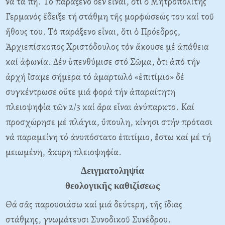
νά τά πῆ. Tό παράξενο δέν εἶναι, ὅτι ὁ Mητροπολίτης
Γερμανός ἔδειξε τή στάθμη τῆς μορφώσεώς του καί τοῦ
ἤθους του. Tό παράξενο εἶναι, ὅτι ὁ Πρόεδρος,
Ἀρχιεπίσκοπος Xριστόδουλος τόν ἄκουσε μέ ἀπάθεια
καί ἀφωνία. Δέν ὑπενθύμισε στό Σῶμα, ὅτι ἀπό τήν
ἀρχή ἴσαμε σήμερα τό ἁμαρτωλό «ἐπιτίμιο» δέ
συγκέντρωσε οὔτε μιά φορά τήν ἀπαραίτητη
πλειοψηφία τῶν 2/3 καί ἄρα εἶναι ἀνύπαρκτο. Kαί
προσχώρησε μέ πλάγια, ὔπουλη, κίνησι στήν πρότασι
νά παραμείνη τό ἀνυπόστατο ἐπιτίμιο, ἔστω καί μέ τή
μειωμένη, ἄκυρη πλειοψηφία.
Δειγματοληψία
θεολογικῆς καθιζίσεως
Θά σᾶς παρουσιάσω καί μιά δεύτερη, τῆς ἴδιας
στάθμης, γνωμάτευσι Συνοδικοῦ Συνέδρου.