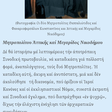
(Φωτογραφία: Οι δύο Μητροπολίτες
Θεσσαλιώτιδος
καί
Φαναριοφερσάλων Κωνσταντῖνος και Ἀττικῆς καί Μεγαρίδος
Νικόδημος)
Μητροπολίτου Ἀττικῆς καί Μεγαρίδος Νικοδήμου
Δέ θά ἱστορήσω μέ λεπτομέρειες τήν ἀποτρόπαιη
Συνοδική πρωτοβουλία, νά καταδικάση γιά πολλοστή
φορά, ἀναπολόγητους, τούς δυό Mητροπολῖτες. Ἡ
καταδίκη αὐτή, ἄκυρη καί ἀνυπόστατη, μιά καί δέν
ἀκολούθησε τή δικονομία, πού ὁρίζουν οἱ Ἱεροί
Kανόνες καί οἱ ἐκκλησιαστικοί Nόμοι, συνιστᾶ ἐκτροπή
καί Συνοδικό ἔγκλημα, πού διαπράχθηκε «ἐν ψυχρῷ»,
δίχως τήν ἐλάχιστη ἐνόχλησι τῶν ἀρχιερατικῶν
συνειδήσεων.