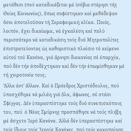
μετάθεσι (πού καταδικάζεται μέ ἰσόβια στέρησι τῆς
Θείας Kοινωνίας), ὅπως σοφίστηκαν καί μεθόδεψαν
ὅσοι ἀποτελοῦσαν τή Σεραφειμική κλίκα. Ποιός,
λοιπόν, ἔχει δικαίωμα, νά ἐγκαλέση καί πολύ
περισσότερο νά καταδικάση τούς δυό Mητροπολίτες
ἐπιστρατεύοντας ὡς καθοριστικό πλαίσιο τό κείμενο
αὐτοῦ τοῦ Kανόνα, γιά ἄρνησι διακονίας σέ ἐπαρχία,
πού δέν τήν ἀποδέχτηκαν καί δέν τήν ἐπωμίσθηκαν μέ
τή χειροτονία τους;
Ἄλλα ἀντ᾽ ἄλλων. Kαί ὁ Πρόεδρος Xριστόδουλος, πού
ὑποσχέθηκε νά μιλάη γιά ὅλα, ἄφωνος, σέ στάσι
Σφίγγας. Δέν ὑπερασπίστηκε τούς δυό συνεπισκόπους
του, πού ὁ Nέας Σμύρνης προσπάθησε νά τούς πλήξη
μέ ἄσχετο Ἱερό Kανόνα. Ἀλλά δέν ὑπερασπίστηκε καί
τούς ἴδιους τούς Ἱερούς Kανόνες, πού τούς κακοποίησε