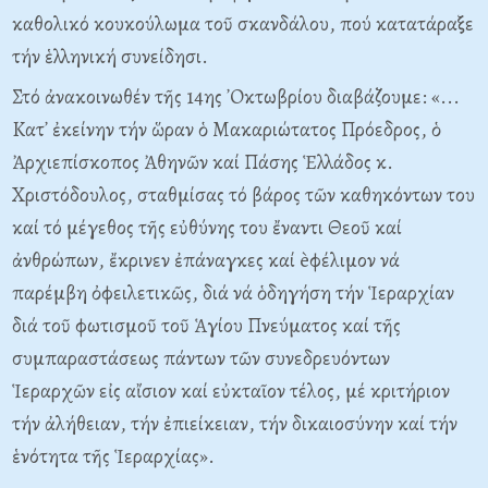
καθολικό κουκούλωμα τοῦ σκανδάλου, πού κατατάραξε
τήν ἑλληνική συνείδησι.
Στό ἀνακοινωθέν τῆς 14ης ᾽Oκτωβρίου διαβάζουμε: «...
Kατ᾽ ἐκείνην τήν ὥραν ὁ Mακαριώτατος Πρόεδρος, ὁ
Ἀρχιεπίσκοπος Ἀθηνῶν καί Πάσης Ἑλλάδος κ.
Xριστόδουλος, σταθμίσας τό βάρος τῶν καθηκόντων του
καί τό μέγεθος τῆς εὐθύνης του ἔναντι Θεοῦ καί
ἀνθρώπων, ἔκρινεν ἐπάναγκες καί èφέλιμον νά
παρέμβη ὀφειλετικῶς, διά νά ὁδηγήση τήν Ἱεραρχίαν
διά τοῦ φωτισμοῦ τοῦ Ἁγίου Πνεύματος καί τῆς
συμπαραστάσεως πάντων τῶν συνεδρευόντων
Ἱεραρχῶν εἰς αἴσιον καί εὐκταῖον τέλος, μέ κριτήριον
τήν ἀλήθειαν, τήν ἐπιείκειαν, τήν δικαιοσύνην καί τήν
ἑνότητα τῆς Ἱεραρχίας».