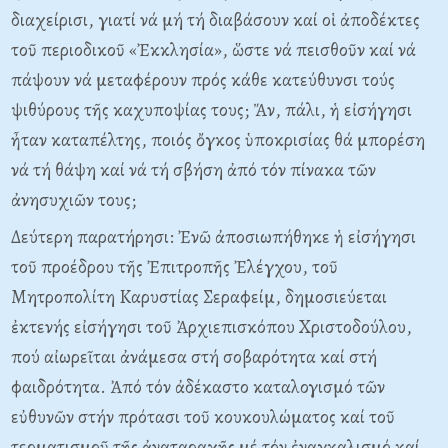
διαχείρισι, γιατί νά μή τή διαβάσουν καί οἱ ἀποδέκτες
τοῦ περιοδικοῦ «Ἐκκλησία», ὥστε νά πεισθοῦν καί νά
πάψουν νά μεταφέρουν πρός κάθε κατεύθυνσι τούς
ψιθύρους τῆς καχυποψίας τους; Ἄν, πάλι, ἡ εἰσήγησι
ἦταν καταπέλτης, ποιός ὄγκος ὑποκρισίας θά μπορέση
νά τή θάψη καί νά τή σβήση ἀπό τόν πίνακα τῶν
ἀνησυχιῶν τους;
Δεύτερη παρατήρησι: Ἐνῶ ἀποσιωπήθηκε ἡ εἰσήγησι
τοῦ προέδρου τῆς Ἐπιτροπῆς Ἐλέγχου, τοῦ
Mητροπολίτη Kαρυστίας Σεραφείμ, δημοσιεύεται
ἐκτενής εἰσήγησι τοῦ Ἀρχιεπισκόπου Xριστοδούλου,
πού αἰωρεῖται ἀνάμεσα στή σοβαρότητα καί στή
φαιδρότητα. Ἀπό τόν ἀδέκαστο καταλογισμό τῶν
εὐθυνῶν στήν πρότασι τοῦ κουκουλώματος καί τοῦ
τερματισμοῦ τῆς ἀναταραχῆς μέ τόν ἐναγκαλισμό καί