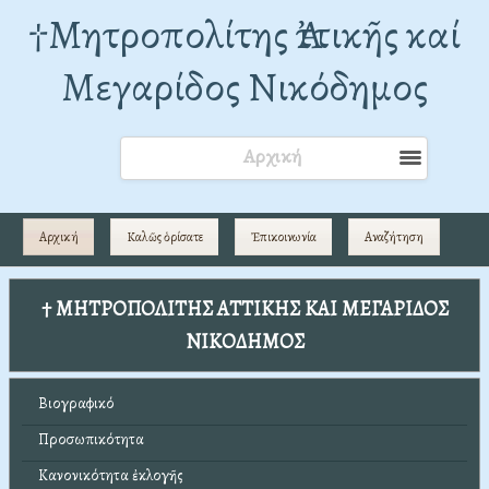
†Mητροπολίτης Ἀττικῆς καί
Μεγαρίδος Νικόδημος
Αρχική
Αρχική
Καλῶς ὁρίσατε
Ἐπικοινωνία
Αναζήτηση
† ΜΗΤΡΟΠΟΛΙΤΗΣ ΑΤΤΙΚΗΣ ΚΑΙ ΜΕΓΑΡΙΔΟΣ
ΝΙΚΟΔΗΜΟΣ
Βιογραφικό
Προσωπικότητα
Κανονικότητα ἐκλογῆς