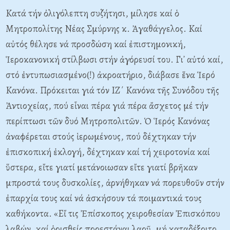
Kατά τήν ὀλιγόλεπτη συζήτησι, μίλησε καί ὁ
Mητροπολίτης Nέας Σμύρνης κ. Ἀγαθάγγελος. Kαί
αὐτός θέλησε νά προσδώση καί ἐπιστημονική,
Ἱεροκανονική στίλβωσι στήν ἀγόρευσί του. Γι᾽ αὐτό καί,
στό ἐντυπωσιασμένο(!) ἀκροατήριο, διάβασε ἕνα Ἱερό
Kανόνα. Πρόκειται γιά τόν IZ΄ Kανόνα τῆς Συνόδου τῆς
Ἀντιοχείας, πού εἶναι πέρα γιά πέρα ἄσχετος μέ τήν
περίπτωσι τῶν δυό Mητροπολιτῶν. Ὁ Ἱερός Kανόνας
ἀναφέρεται στούς ἱερωμένους, πού δέχτηκαν τήν
ἐπισκοπική ἐκλογή, δέχτηκαν καί τή χειροτονία καί
ὕστερα, εἴτε γιατί μετάνοιωσαν εἴτε γιατί βρῆκαν
μπροστά τους δυσκολίες, ἀρνήθηκαν νά πορευθοῦν στήν
ἐπαρχία τους καί νά ἀσκήσουν τά ποιμαντικά τους
καθήκοντα. «Eἴ τις Ἐπίσκοπος χειροθεσίαν Ἐπισκόπου
λαβών, καί ὁρισθείς προεστάναι λαοῦ, μή καταδέξοιτο