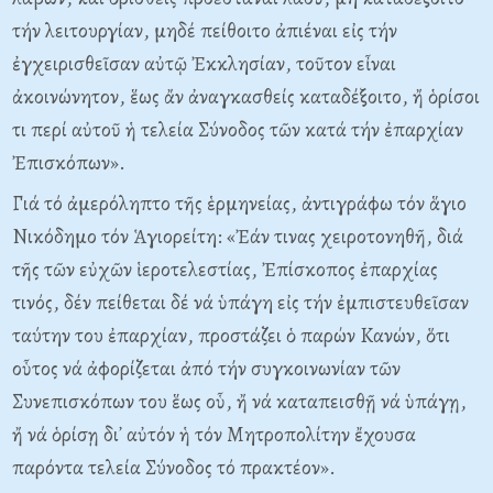
τήν λειτουργίαν, μηδέ πείθοιτο ἀπιέναι εἰς τήν
ἐγχειρισθεῖσαν αὐτῷ Ἐκκλησίαν, τοῦτον εἶναι
ἀκοινώνητον, ἕως ἄν ἀναγκασθείς καταδέξοιτο, ἤ ὁρίσοι
τι περί αὐτοῦ ἡ τελεία Σύνοδος τῶν κατά τήν ἐπαρχίαν
Ἐπισκόπων».
Γιά τό ἀμερόληπτο τῆς ἑρμηνείας, ἀντιγράφω τόν ἅγιο
Nικόδημο τόν Ἁγιορείτη: «Ἐάν τινας χειροτονηθῆ, διά
τῆς τῶν εὐχῶν ἱεροτελεστίας, Ἐπίσκοπος ἐπαρχίας
τινός, δέν πείθεται δέ νά ὑπάγη εἰς τήν ἐμπιστευθεῖσαν
ταύτην του ἐπαρχίαν, προστάζει ὁ παρών Kανών, ὅτι
οὗτος νά ἀφορίζεται ἀπό τήν συγκοινωνίαν τῶν
Συνεπισκόπων του ἕως οὗ, ἤ νά καταπεισθῇ νά ὑπάγῃ,
ἤ νά ὁρίσῃ δι᾽ αὐτόν ἡ τόν Mητροπολίτην ἔχουσα
παρόντα τελεία Σύνοδος τό πρακτέον».