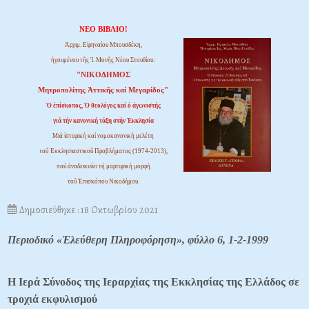
ΝΕΟ ΒΙΒΛΙΟ!
Ἀρχιμ. Εἰρηναίου Μπουσδέκη,
ἡγουμένου τῆς Ἱ. Μονῆς Νέου Στουδίου:
"ΝΙΚΟΔΗΜΟΣ
Μητροπολίτης Ἀττικῆς καί Μεγαρίδος"
Ὁ ἐπίσκοπος, Ὁ θεολόγος καί ὁ ἀγωνιστής
γιά τήν κανονική τάξη στήν Ἐκκλησία
Μιά ἱστορική καί νομοκανονική μελέτη
τοῦ Ἐκκλησιαστικοῦ Προβλήματος (1974-2013),
πού ἀναδεικνύει τή μαρτυρική μορφή
τοῦ Ἐπισκόπου Νικοδήμου.
Δημοσιεύθηκε : 18 Οκτωβρίου 2021
Περιοδικό «Ἐλεύθερη Πληροφόρηση», φύλλο 6, 1-2-1999
H Iερά Σύνοδος της Iεραρχίας
της Eκκλησίας της Eλλάδος
σε
τροχιά εκφυλισμού