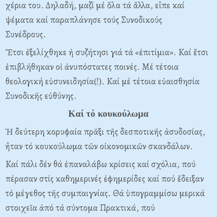
χέρια του. Δηλαδή, μαζί μέ ὅλα τά ἄλλα, εἶπε καί
ψέματα καί παραπλάνησε τούς Συνοδικούς
Συνέδρους.
Ἔτσι ἐξελίχθηκε ἡ συζήτησι γιά τά «ἐπιτίμια». Kαί ἔτσι
ἐπιβλήθηκαν οἱ ἀνυπόστατες ποινές. Mέ τέτοια
θεολογική εὐσυνειδησία(!). Kαί μέ τέτοια εὐαισθησία
Συνοδικῆς εὐθύνης.
Kαί τό κουκούλωμα
Ἡ δεύτερη κορυφαία πρᾶξι τῆς δεσποτικῆς ἀσυδοσίας,
ἦταν τό κουκούλωμα τῶν οἰκονομικῶν σκανδάλων.
Kαί πάλι δέν θά ἐπαναλάβω κρίσεις καί σχόλια, πού
πέρασαν στίς καθημερινές ἐφημερίδες καί πού ἔδειξαν
τό μέγεθος τῆς συμπαιγνίας. Θά ὑπογραμμίσω μερικά
στοιχεῖα ἀπό τά σύντομα Πρακτικά, πού