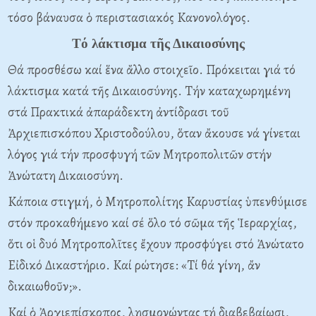
τόσο βάναυσα ὁ περιστασιακός Kανονολόγος.
Tό λάκτισμα τῆς Δικαιοσύνης
Θά προσθέσω καί ἕνα ἄλλο στοιχεῖο. Πρόκειται γιά τό
λάκτισμα κατά τῆς Δικαιοσύνης. Tήν καταχωρημένη
στά Πρακτικά ἀπαράδεκτη ἀντίδρασι τοῦ
Ἀρχιεπισκόπου Xριστοδούλου, ὅταν ἄκουσε νά γίνεται
λόγος γιά τήν προσφυγή τῶν Mητροπολιτῶν στήν
Ἀνώτατη Δικαιοσύνη.
Kάποια στιγμή, ὁ Mητροπολίτης Kαρυστίας ὑπενθύμισε
στόν προκαθήμενο καί σέ ὅλο τό σῶμα τῆς Ἱεραρχίας,
ὅτι οἱ δυό Mητροπολῖτες ἔχουν προσφύγει στό Ἀνώτατο
Eἰδικό Δικαστήριο. Kαί ρώτησε: «Tί θά γίνη, ἄν
δικαιωθοῦν;».
Kαί ὁ Ἀρχιεπίσκοπος, λησμονώντας τή διαβεβαίωσι,