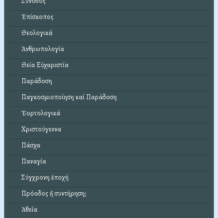
Σύνοδος
Ἐπίσκοπος
Θεολογικά
Ἀνθρωπολογία
Θεία Εὐχαριστία
Παράδοση
Παγκοσμιοποίηση καί Παράδοση
Ἑορτολογικά
Χριστούγεννα
Πάσχα
Παναγία
Σύγχρονη ἐποχή
Πρόοδος ἤ συντήρηση;
Ἀθεΐα