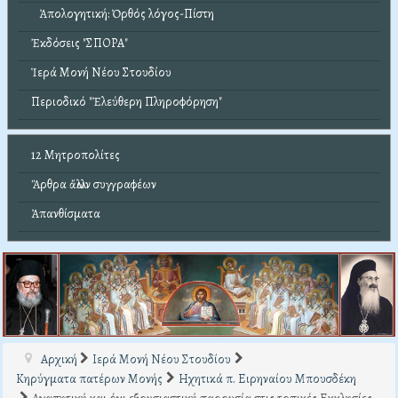
Ἀπολογητική: Ὀρθός λόγος-Πίστη
Ἐκδόσεις "ΣΠΟΡΑ"
Ἱερά Μονή Νέου Στουδίου
Περιοδικό "Ἐλεύθερη Πληροφόρηση"
12 Μητροπολίτες
Ἄρθρα ἄλλων συγγραφέων
Ἀπανθίσματα
Αρχική
Ιερά Μονή Νέου Στουδίου
Κηρύγματα πατέρων Μονής
Ηχητικά π. Ειρηναίου Μπουσδέκη