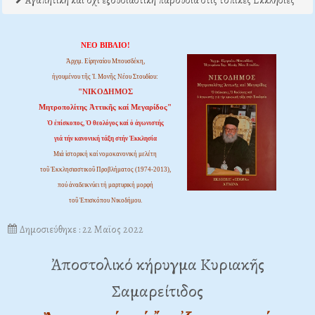
Αγαπητική και όχι εξουσιαστική παρουσία στις τοπικές Εκκλησίες
ΝΕΟ ΒΙΒΛΙΟ!
Ἀρχιμ. Εἰρηναίου Μπουσδέκη,
ἡγουμένου τῆς Ἱ. Μονῆς Νέου Στουδίου:
"ΝΙΚΟΔΗΜΟΣ
Μητροπολίτης Ἀττικῆς καί Μεγαρίδος"
Ὁ ἐπίσκοπος, Ὁ θεολόγος καί ὁ ἀγωνιστής
γιά τήν κανονική τάξη στήν Ἐκκλησία
Μιά ἱστορική καί νομοκανονική μελέτη
τοῦ Ἐκκλησιαστικοῦ Προβλήματος (1974-2013),
πού ἀναδεικνύει τή μαρτυρική μορφή
τοῦ Ἐπισκόπου Νικοδήμου.
Δημοσιεύθηκε : 22 Μαϊος 2022
Ἀποστολικό κήρυγμα Κυριακῆς
Σαμαρείτιδος