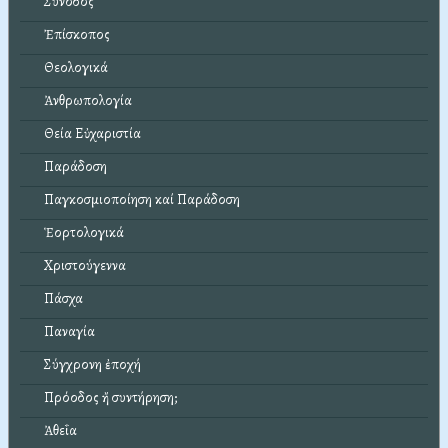
Σύνοδος
Ἐπίσκοπος
Θεολογικά
Ἀνθρωπολογία
Θεία Εὐχαριστία
Παράδοση
Παγκοσμιοποίηση καί Παράδοση
Ἑορτολογικά
Χριστούγεννα
Πάσχα
Παναγία
Σύγχρονη ἐποχή
Πρόοδος ἤ συντήρηση;
Ἀθεΐα