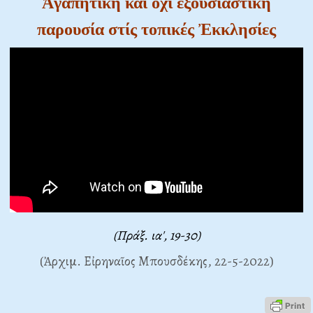
Ἀγαπητική καί ὄχι ἐξουσιαστική
παρουσία στίς τοπικές Ἐκκλησίες
(Πράξ. ια', 19-30)
(Ἀρχιμ. Εἰρηναῖος Μπουσδέκης, 22-5-2022)