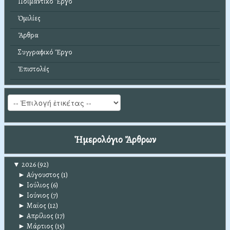
Ποιμαντικό Ἔργο
Ὁμιλίες
Ἄρθρα
Συγγραφικό Ἔργο
Ἐπιστολές
Ἡμερολόγιο Ἄρθρων
▼
2026
(92)
►
Αύγουστος
(1)
►
Ιούλιος
(6)
►
Ιούνιος
(7)
►
Μαϊος
(12)
►
Απρίλιος
(17)
►
Μάρτιος
(15)