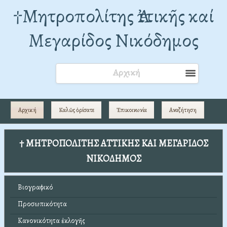
†Mητροπολίτης Ἀττικῆς καί
Μεγαρίδος Νικόδημος
Αρχική
Αρχική
Καλῶς ὁρίσατε
Ἐπικοινωνία
Αναζήτηση
† ΜΗΤΡΟΠΟΛΙΤΗΣ ΑΤΤΙΚΗΣ ΚΑΙ ΜΕΓΑΡΙΔΟΣ
ΝΙΚΟΔΗΜΟΣ
Βιογραφικό
Προσωπικότητα
Κανονικότητα ἐκλογῆς