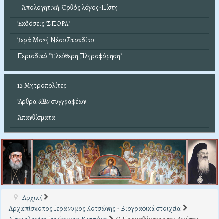
Ἀπολογητική: Ὀρθός λόγος-Πίστη
Ἐκδόσεις "ΣΠΟΡΑ"
Ἱερά Μονή Νέου Στουδίου
Περιοδικό "Ἐλεύθερη Πληροφόρηση"
12 Μητροπολίτες
Ἄρθρα ἄλλων συγγραφέων
Ἀπανθίσματα
Αρχική
Αρχιεπίσκοπος Ιερώνυμος Κοτσώνης - Βιογραφικά στοιχεία