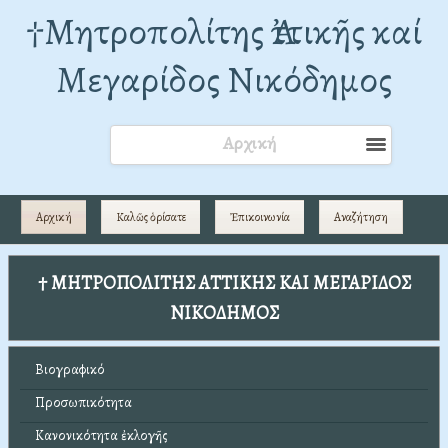
†Mητροπολίτης Ἀττικῆς καί
Μεγαρίδος Νικόδημος
Αρχική
Αρχική
Καλῶς ὁρίσατε
Ἐπικοινωνία
Αναζήτηση
† ΜΗΤΡΟΠΟΛΙΤΗΣ ΑΤΤΙΚΗΣ ΚΑΙ ΜΕΓΑΡΙΔΟΣ
ΝΙΚΟΔΗΜΟΣ
Βιογραφικό
Προσωπικότητα
Κανονικότητα ἐκλογῆς