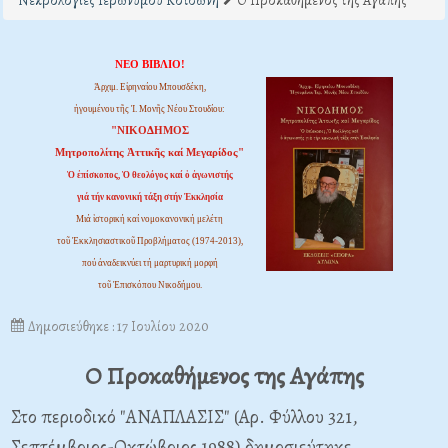
Νεκρολογίες Ιερώνυμου Κοτσώνη
Ο Προκαθήμενος της Αγάπης
ΝΕΟ ΒΙΒΛΙΟ!
Ἀρχιμ. Εἰρηναίου Μπουσδέκη,
ἡγουμένου τῆς Ἱ. Μονῆς Νέου Στουδίου:
"ΝΙΚΟΔΗΜΟΣ
Μητροπολίτης Ἀττικῆς καί Μεγαρίδος"
Ὁ ἐπίσκοπος, Ὁ θεολόγος καί ὁ ἀγωνιστής
γιά τήν κανονική τάξη στήν Ἐκκλησία
Μιά ἱστορική καί νομοκανονική μελέτη
τοῦ Ἐκκλησιαστικοῦ Προβλήματος (1974-2013),
πού ἀναδεικνύει τή μαρτυρική μορφή
τοῦ Ἐπισκόπου Νικοδήμου.
Δημοσιεύθηκε : 17 Ιουλίου 2020
Ο Προκαθήμενος της Αγάπης
Στο περιοδικό "ΑΝΑΠΛΑΣΙΣ" (Αρ. Φύλλου 321,
Σεπτέμβριος-Οκτώβριος 1988) δημοσιεύτηκε