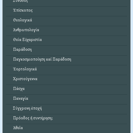
Σύνοδος
Ἐπίσκοπος
Θεολογικά
Ἀνθρωπολογία
Θεία Εὐχαριστία
Παράδοση
Παγκοσμιοποίηση καί Παράδοση
Ἑορτολογικά
Χριστούγεννα
Πάσχα
Παναγία
Σύγχρονη ἐποχή
Πρόοδος ἤ συντήρηση;
Ἀθεΐα