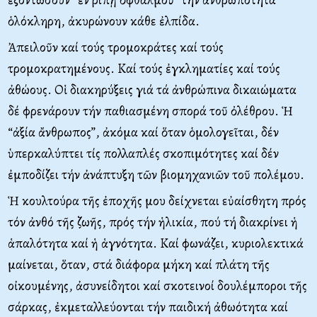
ὁλόκληρη, ἀκυρώνουν κάθε ἐλπίδα.
Ἀπειλοῦν καί τούς τρομοκράτες καί τούς
τρομοκρατημένους. Καί τούς ἐγκληματίες καί τούς
ἀθώους. Οἱ διακηρύξεις γιά τά ἀνθρώπινα δικαιώματα
δέ φρενάρουν τήν παθιασμένη σπορά τοῦ ὀλέθρου. Ἡ
“ἀξία ἄνθρωπος”, ἀκόμα καί ὅταν ὁμολογεῖται, δέν
ὑπερκαλύπτει τίς πολλαπλές σκοπιμότητες καί δέν
ἐμποδίζει τήν ἀνάπτυξη τῶν βιομηχανιῶν τοῦ πολέμου.
Ἡ κουλτούρα τῆς ἐποχῆς μου δείχνεται εὐαίσθητη πρός
τόν ἀνθό τῆς ζωῆς, πρός τήν ἡλικία, πού τή διακρίνει ἡ
ἁπαλότητα καί ἡ ἁγνότητα. Καί φωνάζει, κυριολεκτικά
μαίνεται, ὅταν, στά διάφορα μήκη καί πλάτη τῆς
οἰκουμένης, ἀσυνείδητοι καί σκοτεινοί δουλέμποροι τῆς
σάρκας, ἐκμεταλλεύονται τήν παιδική ἀθωότητα καί