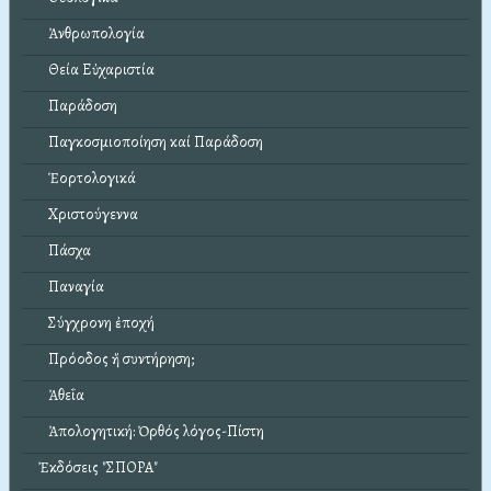
Ἀνθρωπολογία
Θεία Εὐχαριστία
Παράδοση
Παγκοσμιοποίηση καί Παράδοση
Ἑορτολογικά
Χριστούγεννα
Πάσχα
Παναγία
Σύγχρονη ἐποχή
Πρόοδος ἤ συντήρηση;
Ἀθεΐα
Ἀπολογητική: Ὀρθός λόγος-Πίστη
Ἐκδόσεις "ΣΠΟΡΑ"