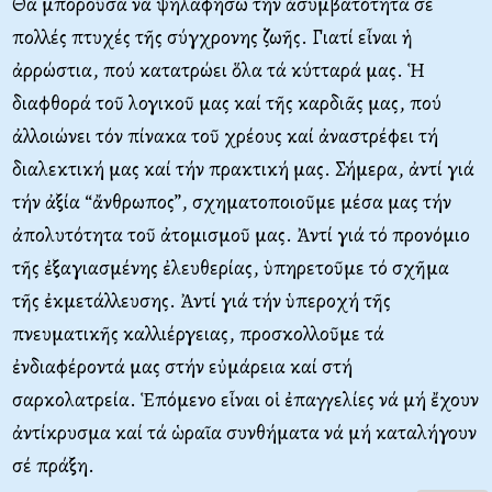
Θά μποροῦσα νά ψηλαφήσω τήν ἀσυμβατότητα σέ
πολλές πτυχές τῆς σύγχρονης ζωῆς. Γιατί εἶναι ἡ
ἀρρώστια, πού κατατρώει ὅλα τά κύτταρά μας. Ἡ
διαφθορά τοῦ λογικοῦ μας καί τῆς καρδιᾶς μας, πού
ἀλλοιώνει τόν πίνακα τοῦ χρέους καί ἀναστρέφει τή
διαλεκτική μας καί τήν πρακτική μας. Σήμερα, ἀντί γιά
τήν ἀξία “ἄνθρωπος”, σχηματοποιοῦμε μέσα μας τήν
ἀπολυτότητα τοῦ ἀτομισμοῦ μας. Ἀντί γιά τό προνόμιο
τῆς ἐξαγιασμένης ἐλευθερίας, ὑπηρετοῦμε τό σχῆμα
τῆς ἐκμετάλλευσης. Ἀντί γιά τήν ὑπεροχή τῆς
πνευματικῆς καλλιέργειας, προσκολλοῦμε τά
ἐνδιαφέροντά μας στήν εὐμάρεια καί στή
σαρκολατρεία. Ἑπόμενο εἶναι οἱ ἐπαγγελίες νά μή ἔχουν
ἀντίκρυσμα καί τά ὡραῖα συνθήματα νά μή καταλήγουν
σέ πράξη.