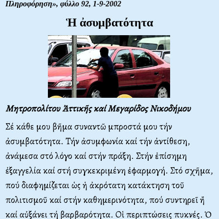
Πληροφόρηση»,
φύλλο 92, 1-9-2002
Ἡ ἀσυμβατότητα
Μητροπολίτου Ἀττικῆς καί Μεγαρίδος Νικοδήμου
Σέ κάθε μου βῆμα συναντῶ μπροστά μου τήν
ἀσυμβατότητα. Τήν ἀσυμφωνία καί τήν ἀντίθεση,
ἀνάμεσα στό λόγο καί στήν πράξη. Στήν ἐπίσημη
ἐξαγγελία καί στή συγκεκριμένη ἐφαρμογή. Στό σχῆμα,
πού διαφημίζεται ὡς ἡ ἀκρότατη κατάκτηση τοῦ
πολιτισμοῦ καί στήν καθημερινότητα, πού συντηρεῖ ἤ
καί αὐξάνει τή βαρβαρότητα. Οἱ περιπτώσεις πυκνές. Ὁ