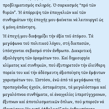
προβληματισμός σκληρός. Ὁ σαρκασμός “πρό τῶν
θυρῶν”. Ἡ ἀπόρριψη τῶν ἐπαγγελιῶν καί τῶν
συνθημάτων τῆς ἐποχῆς μου φαίνεται νά λειτουργεῖ ὡς
ἡ μόνη ἀπάντηση.
Ἡ ἐποχή μου διαφημίζει τήν ἀξία τοῦ ἀτόμου. Τά
μεγάφωνα τοῦ πολιτικοῦ λόγου, στή διαπασῶν,
ὑπόσχονται σεβασμό στόν ἄνθρωπο. Διακριτική
ἀξιολόγηση τῶν ὁραμάτων του. Καί δημιουργία
κλίματος καί συνθηκῶν, πού ἐξυπηρετοῦν τήν ἐλεύθερη
πορεία του καί τήν ἀδέσμευτη ἀξιοποίηση τῶν ἔμφυτων
χαρισμάτων του. Ὡστόσο, ἐνῶ ἀπό τά μεγάφωνα τῆς
προπαγάνδας ἠχοῦν, ἀσταμάτητα, τά μεγαλόστομα καί
μεγαλόπνοα συνθήματα, οἱ ἀναγγελίες ὑπερσύγχρονων,
ἔξυπνων καί ἀποτελεσματικῶν ὅπλων, πού μποροῦν νά
ἐξοντώσουν “ἐν ριπῇ ὀφθαλμοῦ” τήν ἀνθρωπότητα