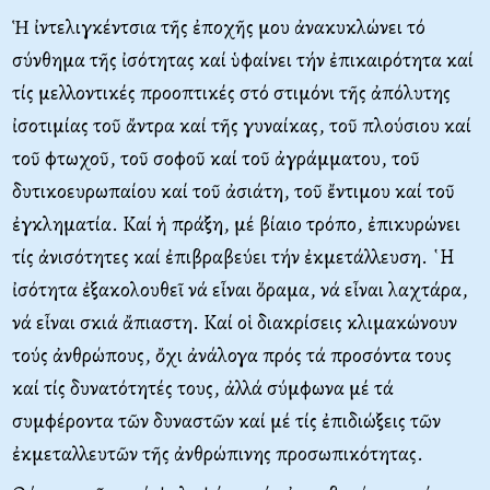
Ἡ ἰντελιγκέντσια τῆς ἐποχῆς μου ἀνακυκλώνει τό
σύνθημα τῆς ἰσότητας καί ὑφαίνει τήν ἐπικαιρότητα καί
τίς μελλοντικές προοπτικές στό στιμόνι τῆς ἀπόλυτης
ἰσοτιμίας τοῦ ἄντρα καί τῆς γυναίκας, τοῦ πλούσιου καί
τοῦ φτωχοῦ, τοῦ σοφοῦ καί τοῦ ἀγράμματου, τοῦ
δυτικοευρωπαίου καί τοῦ ἀσιάτη, τοῦ ἔντιμου καί τοῦ
ἐγκληματία. Καί ἡ πράξη, μέ βίαιο τρόπο, ἐπικυρώνει
τίς ἀνισότητες καί ἐπιβραβεύει τήν ἐκμετάλλευση. ῾Η
ἰσότητα ἐξακολουθεῖ νά εἶναι ὅραμα, νά εἶναι λαχτάρα,
νά εἶναι σκιά ἄπιαστη. Καί οἱ διακρίσεις κλιμακώνουν
τούς ἀνθρώπους, ὄχι ἀνάλογα πρός τά προσόντα τους
καί τίς δυνατότητές τους, ἀλλά σύμφωνα μέ τά
συμφέροντα τῶν δυναστῶν καί μέ τίς ἐπιδιώξεις τῶν
ἐκμεταλλευτῶν τῆς ἀνθρώπινης προσωπικότητας.