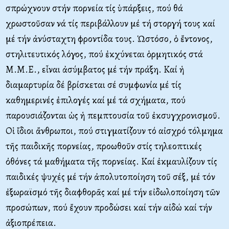
σπρώχνουν στήν πορνεία τίς ὑπάρξεις, πού θά
χρωστοῦσαν νά τίς περιβάλλουν μέ τή στοργή τους καί
μέ τήν ἀνύσταχτη φροντίδα τους. Ὡστόσο, ὁ ἔντονος,
στηλιτευτικός λόγος, πού ἐκχύνεται ὁρμητικός στά
Μ.Μ.Ε., εἶναι ἀσύμβατος μέ τήν πράξη. Καί ἡ
διαμαρτυρία δέ βρίσκεται σέ συμφωνία μέ τίς
καθημερινές ἐπιλογές καί μέ τά σχήματα, πού
παρουσιάζονται ὡς ἡ πεμπτουσία τοῦ ἐκσυγχρονισμοῦ.
Οἱ ἴδιοι ἄνθρωποι, πού στιγματίζουν τό αἰσχρό τόλμημα
τῆς παιδικῆς πορνείας, προωθοῦν στίς τηλεοπτικές
ὀθόνες τά μαθήματα τῆς πορνείας. Καί ἐκμαυλίζουν τίς
παιδικές ψυχές μέ τήν ἀπολυτοποίηση τοῦ σέξ, μέ τόν
ἐξωραϊσμό τῆς διαφθορᾶς καί μέ τήν εἰδωλοποίηση τῶν
προσώπων, πού ἔχουν προδώσει καί τήν αἰδώ καί τήν
ἀξιοπρέπεια.