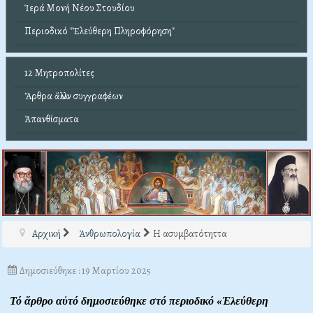
Ἱερά Μονή Νέου Στουδίου
Περιοδικό "Ἐλεύθερη Πληροφόρηση"
12 Μητροπολίτες
Ἄρθρα ἄλλων συγγραφέων
Ἀπανθίσματα
Αρχική
Ἀνθρωπολογία
Η ασυμβατότηττα
Δημοσιεύθηκε : 19 Μαρτίου 2025
Τό ἄρθρο αὐτό δημοσιεύθηκε στό περιοδικό «Ἐλεύθερη