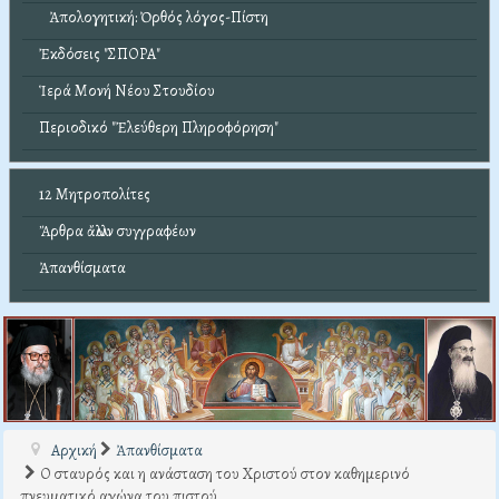
Ἀπολογητική: Ὀρθός λόγος-Πίστη
Ἐκδόσεις "ΣΠΟΡΑ"
Ἱερά Μονή Νέου Στουδίου
Περιοδικό "Ἐλεύθερη Πληροφόρηση"
12 Μητροπολίτες
Ἄρθρα ἄλλων συγγραφέων
Ἀπανθίσματα
Αρχική
Ἀπανθίσματα
Ο σταυρός και η ανάσταση του Χριστού στον καθημερινό
πνευματικό αγώνα του πιστού