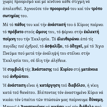
χωρίς προορισμό καί μέ κίνδυνο κάθε στιγμή νά
ἀπολεσθεῖ. Ἀγνοοῦσε τόν
προορισμό
του καί τόν
τρόπο
σωτηρίας
του.
Μέ τό
πάθος
του καί τήν
ἀνάστασή
του ὁ Κύριος παίρνει
τό
πρόβατο
στούς
ὤμους
του, τό φέρνει στήν
ἐκλεκτή
ποίμνη
του τήν Ἐκκλησία. Τό
ἐλευθερώνει
ἀπό τίς
παγίδες τοῦ ἐχθροῦ,
τό
ἀσφαλίζει
, τό
ὁδηγεῖ,
μέ τό Ἅγιο
Πνεῦμα πού μετά τήν ἀνάληψή του στέλνει στήν
Ἐκκλησία του, σέ ὅλη τήν
ἀλήθεια
.
Ἡ
συμβολή
τῆς
Ἀνάστασης
τοῦ
Κυρίου
στή
μετάνοια
τοῦ
ἀνθρώπου
.
Ἡ
ἀνάσταση
εἶναι ἡ
κατάργηση
τοῦ
διαβόλου
, ἡ νίκη
κατά τοῦ θανάτου. Βλέποντας τόν ἀναστημένο Κύριο νά
νικάει τόν ὑπαίτιο τῶν πτώσεών μας παίρνουμε
δύναμη
.
Μπορεῖ ὁ
Ἀναστημένος
νά
νικήσει
καί τόν
διάβολο
πού