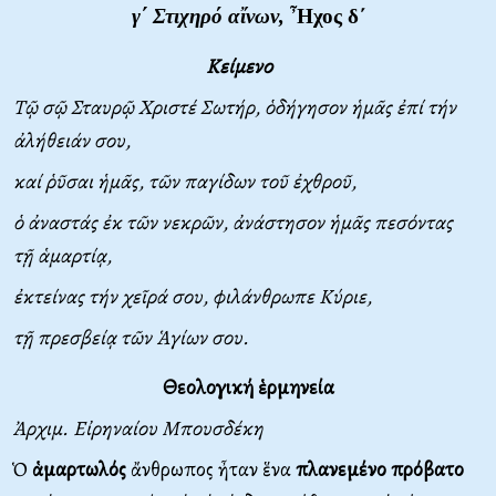
γ΄ Στιχηρό αἴνων,
Ἦχος δ΄
Κείμενο
Τῷ σῷ Σταυρῷ Χριστέ Σωτήρ, ὁδήγησον ἡμᾶς ἐπί τήν
ἀλήθειάν σου,
καί ῥῦσαι ἡμᾶς, τῶν παγίδων τοῦ ἐχθροῦ,
ὁ ἀναστάς ἐκ τῶν νεκρῶν, ἀνάστησον ἡμᾶς πεσόντας
τῇ ἁμαρτίᾳ,
ἐκτείνας τήν χεῖρά σου, φιλάνθρωπε Κύριε,
τῇ πρεσβείᾳ τῶν Ἁγίων σου.
Θεολογική ἑρμηνεία
Ἀρχιμ. Εἰρηναίου Μπουσδέκη
Ὁ
ἁμαρτωλός
ἄνθρωπος ἦταν ἕνα
πλανεμένο πρόβατο