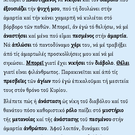
ἐξουσιάζει
τήν
ψυχή
μου
, πού τή δουλώνει στήν
ἁμαρτία καί τήν κάνει χαμερπῆ νά κυλιέται στό
βόρβορο τῶν παθῶν. Μπορεῖ, ἄν ἐγώ τό θελήσω, νά μέ
ἀναστήσει
καί μένα πού εἶμαι
πεσμένος
στήν
ἁμαρτία
.
Νά
ἁπλώσει
τό παντοδύναμο
χέρι
του, νά μέ τραβήξει
ἀπό τίς ἁμαρτωλές προσκολλήσεις μου καί νά μέ
σηκώσει.
Μπορεῖ
γιατί ἔχει
νικήσει
τόν
διάβολο
.
Θέλει
γιατί εἶναι φιλάνθρωπος. Παρακινεῖται καί ἀπό τίς
πρεσβεῖες
τῶν
ἁγίων
πού ἐγώ ἐπικαλοῦμαι τή μεσιτεία
τους στόν θρόνο τοῦ Κυρίου.
Βλέπετε πώς ἡ
ἀνάσταση
ὡς νίκη τοῦ διαβόλου καί τοῦ
θανάτου πόσο καθοριστικό
ρόλο
παίζει στό
μυστήριο
τῆς
μετανοίας
καί τῆς
ἀνάστασης
τοῦ
πεσμένου
στήν
ἁμαρτία
ἀνθρώπου
. Ἀφοῦ λοιπόν, δυνάμει τοῦ