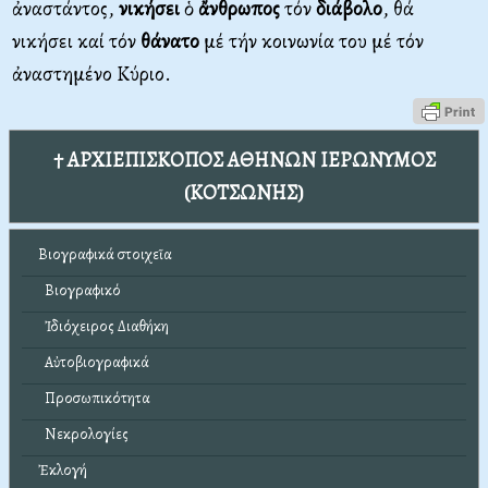
ἀναστάντος,
νικήσει
ὁ
ἄνθρωπος
τόν
διάβολο
, θά
νικήσει καί τόν
θάνατο
μέ τήν κοινωνία του μέ τόν
ἀναστημένο Κύριο.
† ΑΡΧΙΕΠΙΣΚΟΠΟΣ ΑΘΗΝΩΝ ΙΕΡΩΝΥΜΟΣ
(ΚΟΤΣΩΝΗΣ)
Βιογραφικά στοιχεῖα
Βιογραφικό
Ἰδιόχειρος Διαθήκη
Αὐτοβιογραφικά
Προσωπικότητα
Νεκρολογίες
Ἐκλογή