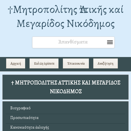
†Mητροπολίτης Ἀττικῆς καί
Μεγαρίδος Νικόδημος
Ἀπανθίσματα
Αρχική
Καλῶς ὁρίσατε
Ἐπικοινωνία
Αναζήτηση
† ΜΗΤΡΟΠΟΛΙΤΗΣ ΑΤΤΙΚΗΣ ΚΑΙ ΜΕΓΑΡΙΔΟΣ
ΝΙΚΟΔΗΜΟΣ
Βιογραφικό
Προσωπικότητα
Κανονικότητα ἐκλογῆς