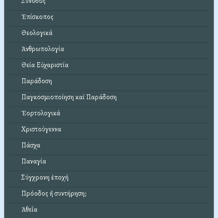
Σύνοδος
Ἐπίσκοπος
Θεολογικά
Ἀνθρωπολογία
Θεία Εὐχαριστία
Παράδοση
Παγκοσμιοποίηση καί Παράδοση
Ἑορτολογικά
Χριστούγεννα
Πάσχα
Παναγία
Σύγχρονη ἐποχή
Πρόοδος ἤ συντήρηση;
Ἀθεΐα