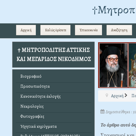
†Mητροπο
Αρχική
Καλῶς ὁρίσατε
Ἐπικοινωνία
Αναζήτηση
† ΜΗΤΡΟΠΟΛΙΤΗΣ ΑΤΤΙΚΗΣ
ΚΑΙ ΜΕΓΑΡΙΔΟΣ ΝΙΚΟΔΗΜΟΣ
Βιογραφικό
Προσωπικότητα
Αρχική
Πα
Κανονικότητα ἐκλογῆς
Νεκρολογίες
Δημοσιεύθηκε : 3
Φωτογραφίες
Το άρθρο αυτό 
Ἠχητικά κηρύγματα
Στοχασμοί και