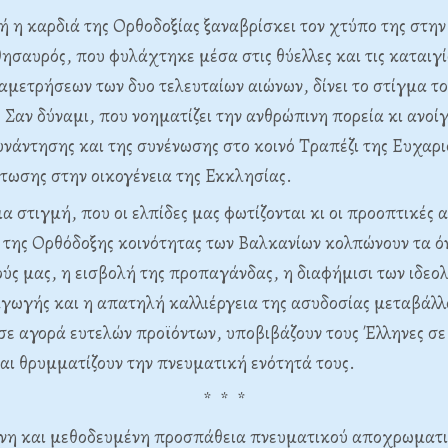
ή η καρδιά της Ορθοδοξίας ξαναβρίσκει τον χτύπο της στη
ησαυρός, που φυλάχτηκε μέσα στις θύελλες και τις καταιγί
αμετρήσεων των δυο τελευταίων αιώνων, δίνει το στίγμα το
 Σαν δύναμι, που νοηματίζει την ανθρώπινη πορεία κι ανοίγ
συνάντησης και της συνένωσης στο κοινό Τραπέζι της Ευχαρι
τωσης στην οικογένεια της Εκκλησίας.
ια στιγμή, που οι ελπίδες μας φωτίζονται κι οι προοπτικέ
 της Ορθόδοξης κοινότητας των Βαλκανίων κολπώνουν τα όν
ύς μας, η εισβολή της προπαγάνδας, η διαφήμισι των ιδεο
γωγής και η απατηλή καλλιέργεια της ασυδοσίας μεταβάλλ
σε αγορά ευτελών προϊόντων, υποβιβάζουν τους Έλληνες σ
ι θρυμματίζουν την πνευματική ενότητά τους.
* * *
νη και μεθοδευμένη προσπάθεια πνευματικού αποχρωματι