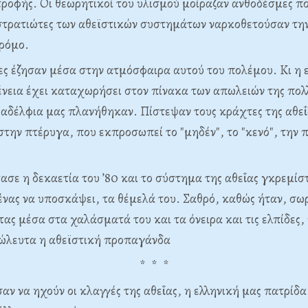
τροφής. Οι θεωρητικοί του υλισμού μοίραζαν ανθοδέσμες 
 στρατιώτες των αθεϊστικών συστημάτων ναρκοθετούσαν την
ρόμο.
ες έζησαν μέσα στην ατμόσφαιρα αυτού του πολέμου. Κι η 
ένεια έχει καταχωρήσει στον πίνακα των απωλειών της πο
 αδέλφια μας πλανήθηκαν. Πίστεψαν τους κράχτες της αθεΐ
ην πτέρυγα, που εκπροσωπεί το "μηδέν", το "κενό", την 
ασε η δεκαετία του ’80 και το σύστημα της αθεΐας γκρεμί
ένας να υποσκάψει, τα θέμελά του. Σαθρό, καθώς ήταν, σω
τας μέσα στα χαλάσματά του και τα όνειρα και τις ελπίδες,
δώλευτα η αθεϊστική προπαγάνδα
* * *
ν να ηχούν οι κλαγγές της αθεΐας, η ελληνική μας πατρίδα