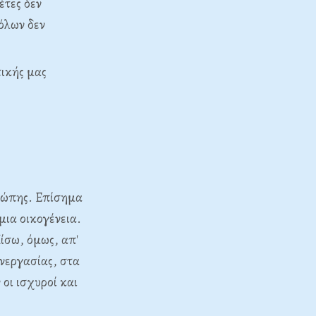
έτες δεν
όλων δεν
τικής μας
.
ρώπης. Επίσημα
μια οικογένεια.
ίσω, όμως, απ'
νεργασίας, στα
οι ισχυροί και