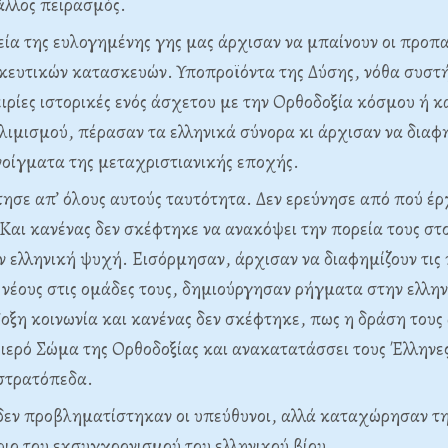
άλλος πειρασμός.
εία της ευλογημένης γης μας άρχισαν να μπαίνουν οι προπ
κευτικών κατασκευών. Υποπροϊόντα της Δύσης, νόθα συστ
ιρίες ιστορικές ενός άσχετου με την Ορθοδοξία κόσμου ή 
ιμισμού, πέρασαν τα ελληνικά σύνορα κι άρχισαν να διαφη
νοίγματα της μεταχριστιανικής εποχής.
τησε απ’ όλους αυτούς ταυτότητα. Δεν ερεύνησε από πού έρχ
αι κανένας δεν σκέφτηκε να ανακόψει την πορεία τους στο
ν ελληνική ψυχή. Εισόρμησαν, άρχισαν να διαφημίζουν τις
 νέους στις ομάδες τους, δημιούργησαν ρήγματα στην ελλην
οξη κοινωνία και κανένας δεν σκέφτηκε, πως η δράση τους
 ιερό Σώμα της Ορθοδοξίας και ανακατατάσσει τους Έλληνε
στρατόπεδα.
δεν προβληματίστηκαν οι υπεύθυνοι, αλλά καταχώρησαν τη
ριο του εκσυγχρονισμού του ελληνικού βίου.