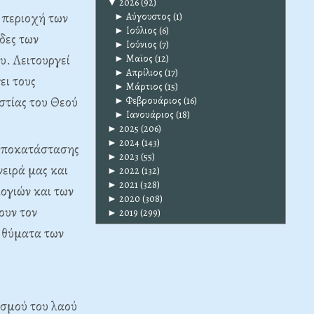
▼
2026
(92)
ν περιοχή των
►
Αύγουστος
(1)
►
Ιούλιος
(6)
δες των
►
Ιούνιος
(7)
υ. Λειτουργεί
►
Μαϊος
(12)
►
Απρίλιος
(17)
ει τους
►
Μάρτιος
(15)
στίας του Θεού
►
Φεβρουάριος
(16)
►
Ιανουάριος
(18)
►
2025
(206)
►
2024
(143)
ς αποκατάστασης
►
2023
(55)
ειρά μας και
►
2022
(132)
►
2021
(328)
λογιών και των
►
2020
(308)
ουν τον
►
2019
(299)
ε θύματα των
σμού του λαού