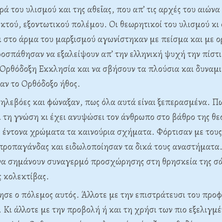
ά του υλισμού και της αθεΐας, που απ’ τις αρχές του αιώνα
ικτού, εξοντωτικού πολέμου. Οι θεωρητικοί του υλισμού κι 
 στο άρμα του μαρξισμού αγωνίστηκαν με πείσμα και με 
ροσπάθησαν να εξαλείψουν απ’ την ελληνική ψυχή την πίστι
Ορθόδοξη Εκκλησία και να σβήσουν τα πλούσια και δυναμ
αν το Ορθόδοξο ήθος.
ηλεβόες και φώναξαν, πως όλα αυτά είναι ξεπερασμένα. Π
 τη γνώση κι έχει ανυψώσει τον άνθρωπο στο βάθρο της θε
 έντονα χρώματα τα καινούρια σχήματα. Φόρτισαν με τους
 προπαγάνδας και ειδωλοποίησαν τα δικά τους αναστήματα.
α σημάνουν συναγερμό προσχώρησης στη θρησκεία της σά
ς κολεκτίβας.
ησε ο πόλεμος αυτός. Άλλοτε με την επιστράτευσι του προφ
 Κι άλλοτε με την προβολή ή και τη χρήσι των πιο εξελιγμ