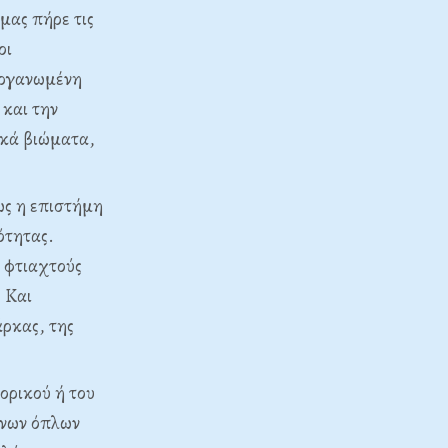
 μας πήρε τις
οι
οργανωμένη
 και την
ικά βιώματα,
ως η επιστήμη
ότητας.
 φτιαχτούς
 Και
ρκας, της
ορικού ή του
ένων όπλων