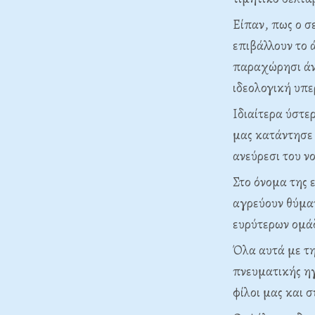
Είπαν, πως ο σ
επιβάλλουν το 
παραχώρησι άνε
ιδεολογική υπε
Ιδιαίτερα ύστε
μας κατάντησε 
ανεύρεσι του ν
Στο όνομα της 
αγρεύουν θύματ
ευρύτερων ομά
Όλα αυτά με τη
πνευματικής ηγ
φίλοι μας και σ