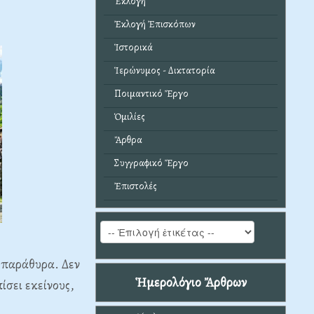
Ἐκλογή
Ἐκλογή Ἐπισκόπων
Ἱστορικά
Ἱερώνυμος - Δικτατορία
Ποιμαντικό Ἔργο
Ὁμιλίες
Ἄρθρα
Συγγραφικό Ἔργο
Ἐπιστολές
α παράθυρα. Δεν
Ἡμερολόγιο Ἄρθρων
πίσει εκείνους,