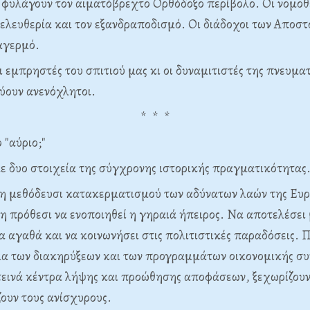
 φυλάγουν τον αιματόβρεχτο Ορθόδοξο περίβολο. Οι νομοθ
 ελευθερία και τον εξανδραποδισμό. Οι διάδοχοι των Αποστ
αγερμό.
ι εμπρηστές του σπιτιού μας κι οι δυναμιτιστές της πνευμα
ύουν ανενόχλητοι.
* * *
ο "αύριο;"
 δυο στοιχεία της σύγχρονης ιστορικής πραγματικότητας
ι η μεθόδευσι κατακερματισμού των αδύνατων λαών της Ευ
η πρόθεσι να ενοποιηθεί η γηραιά ήπειρος. Να αποτελέσει 
α αγαθά και να κοινωνήσει στις πολιτιστικές παραδόσεις. Π
α των διακηρύξεων και των προγραμμάτων οικονομικής συ
εινά κέντρα λήψης και προώθησης αποφάσεων, ξεχωρίζουν 
ουν τους ανίσχυρους.