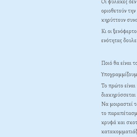
Οι φύλακες δεν
οριοθετούν την
κηρύττουν συν
Κι οι ξενόφερτο
ενότητας δουλε
Ποιό θα είναι τ
Υπογραμμίζουμε
Το πρώτο είνα
διακηρύσσεται 
Να μοιραστεί τ
το παραπέτασμ
κρυφά και σκοτ
κατακομματιάζ