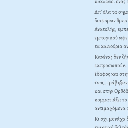
κυκλώνει ένας 
Απ’ όλα τα σημ
διαφόρων θρησ
Ανατολής, εμπε
εμπορικού ωφελ
τα καινούρια α
Κανένας δεν ζή
εκπροσωπούν. Κ
έδαφος και στη
τους, τράβηξαν
και στην Ορθόδ
κομματιάζει το
αντιμαχόμενα 
Κι όχι μονάχα 
τιμητικό δελτά