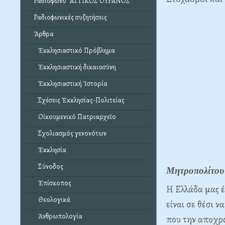
Ραδιόφωνο "ΑΤΤΙΚΟΣ ΟΥΡΑΝΟΣ"
Ραδιοφωνικές συζητήσεις
Ἄρθρα
Ἐκκλησιαστικό Πρόβλημα
Ἐκκλησιαστική δικαιοσύνη
Ἐκκλησιαστική Ἱστορία
Σχέσεις Ἐκκλησίας-Πολιτείας
Οἰκουμενικό Πατριαρχεῖο
Σχολιασμός γενονότων
Ἐκκλησία
Σύνοδος
Μητροπολίτου
Ἐπίσκοπος
Η Ελλάδα μας έ
Θεολογικά
είναι σε θέσι ν
Ἀνθρωπολογία
που την αποχρω