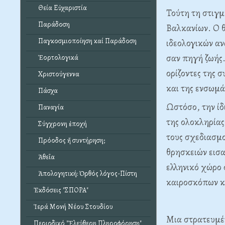
Θεία Εὐχαριστία
Τούτη τη στιγμ
Παράδοση
Βαλκανίων. Ο θ
Παγκοσμιοποίηση καί Παράδοση
ιδεολογικών αν
σαν πηγή ζωής.
Ἑορτολογικά
ορίζοντες της 
Χριστούγεννα
και της ενσωμά
Πάσχα
Ωστόσο, την ίδ
Παναγία
της ολοκληρίας
Σύγχρονη ἐποχή
τους σχεδιασμο
Πρόοδος ἤ συντήρηση;
θρησκειών εισα
Ἀθεΐα
ελληνικό χώρο 
Ἀπολογητική: Ὀρθός λόγος-Πίστη
καιροσκόπων κα
Ἐκδόσεις "ΣΠΟΡΑ"
Ἱερά Μονή Νέου Στουδίου
Μια στρατευμέ
Περιοδικό "Ἐλεύθερη Πληροφόρηση"