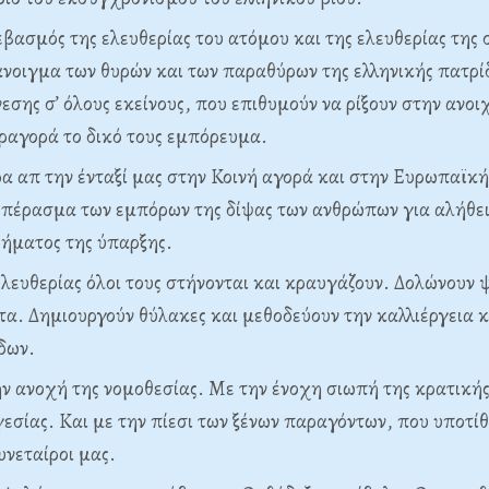
εβασμός της ελευθερίας του ατόμου και της ελευθερίας της
άνοιγμα των θυρών και των παραθύρων της ελληνικής πατρί
σης σ’ όλους εκείνους, που επιθυμούν να ρίξουν στην ανο
ραγορά το δικό τους εμπόρευμα.
ρα απ την ένταξί μας στην Κοινή αγορά και στην Ευρωπαϊκ
πέρασμα των εμπόρων της δίψας των ανθρώπων για αλήθει
οήματος της ύπαρξης.
ελευθερίας όλοι τους στήνονται και κραυγάζουν. Δολώνουν 
α. Δημιουργούν θύλακες και μεθοδεύουν την καλλιέργεια κ
δων.
ν ανοχή της νομοθεσίας. Με την ένοχη σιωπή της κρατικής
εσίας. Και με την πίεσι των ξένων παραγόντων, που υποτίθ
υνεταίροι μας.