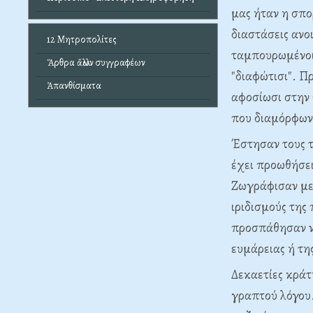
μας ήταν η σπορ
διαστάσεις ανο
12 Μητροπολίτες
ταμπουρωμένοι
Ἄρθρα ἄλλων συγγραφέων
"διαφώτισι". Π
Ἀπανθίσματα
αφοσίωσι στην 
που διαμόρφων
Έστησαν τους τ
έχει προωθήσει
Ζωγράφισαν με
ιριδισμούς της
προσπάθησαν ν
ευμάρειας ή τη
Δεκαετίες κράτ
γραπτού λόγου.