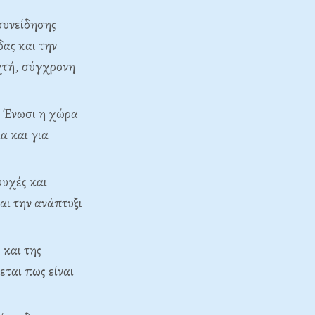
 συνείδησης
δας και την
ιχτή, σύγχρονη
ή Ένωσι η χώρα
α και για
ψυχές και
αι την ανάπτυξι
 και της
εται πως είναι