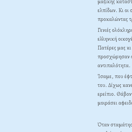
μαζικής κατασ
ελπίδων. Κι οι
προκαλώντας τ
Γενιές ολόκληρ
ελληνική οικογ
Πατέρες μας κι
προσχώρησαν στ
αντιπαλότητα.
Ίσαμε, που έφτ
του. Δίχως καν
ερείπιο. Θάβον
μοιράσει αφει
Όταν σταμάτησα