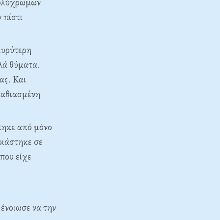
πολύχρωμων
 πίστι
ευρύτερη
λλά θύματα.
ας. Και
παθιασμένη
στηκε από μόνο
ριάστηκε σε
 που είχε
 ένοιωσε να την