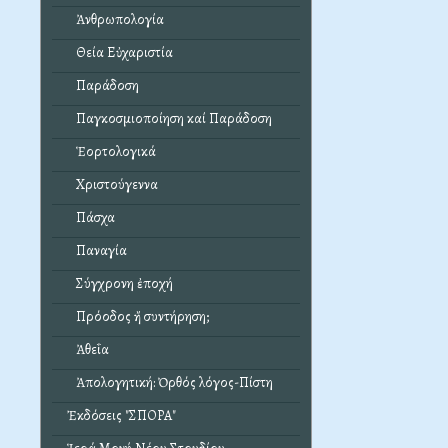
Ἀνθρωπολογία
Θεία Εὐχαριστία
Παράδοση
Παγκοσμιοποίηση καί Παράδοση
Ἑορτολογικά
Χριστούγεννα
Πάσχα
Παναγία
Σύγχρονη ἐποχή
Πρόοδος ἤ συντήρηση;
Ἀθεΐα
Ἀπολογητική: Ὀρθός λόγος-Πίστη
Ἐκδόσεις "ΣΠΟΡΑ"