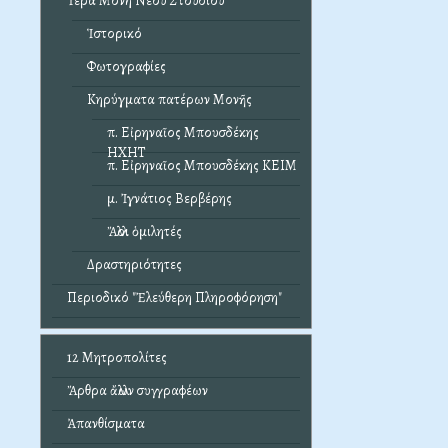
Ἱερά Μονή Νέου Στουδίου
Ἱστορικό
Φωτογραφίες
Κηρύγματα πατέρων Μονῆς
π. Εἰρηναῖος Μπουσδέκης
ΗΧΗΤ
π. Εἰρηναῖος Μπουσδέκης ΚΕΙΜ
μ. Ἰγνάτιος Βερβέρης
Ἄλλοι ὁμιλητές
Δραστηριότητες
Περιοδικό "Ἐλεύθερη Πληροφόρηση"
12 Μητροπολίτες
Ἄρθρα ἄλλων συγγραφέων
Ἀπανθίσματα