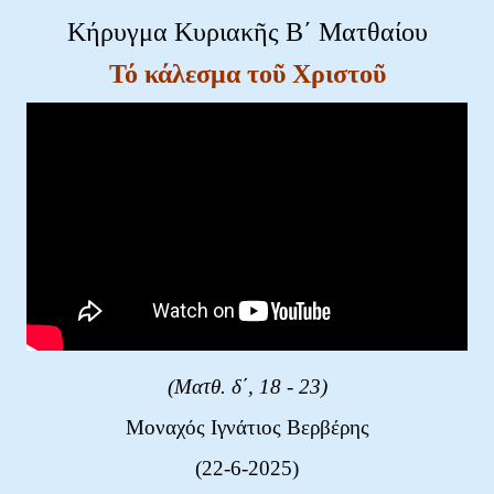
Κήρυγμα Κυριακῆς Β΄ Ματθαίου
Τό κάλεσμα τοῦ Χριστοῦ
(Ματθ. δ΄, 18 - 23
)
Μοναχός Ιγνάτιος Βερβέρης
(22-6-2025)