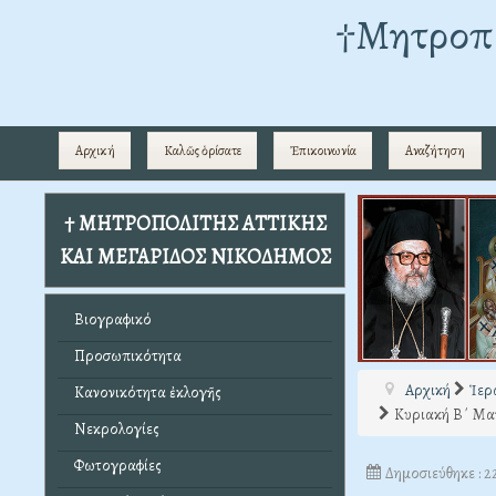
†Mητροπο
Αρχική
Καλῶς ὁρίσατε
Ἐπικοινωνία
Αναζήτηση
† ΜΗΤΡΟΠΟΛΙΤΗΣ ΑΤΤΙΚΗΣ
ΚΑΙ ΜΕΓΑΡΙΔΟΣ ΝΙΚΟΔΗΜΟΣ
Βιογραφικό
Προσωπικότητα
Αρχική
Ἱερ
Κανονικότητα ἐκλογῆς
Κυριακή Β΄ Ματ
Νεκρολογίες
Φωτογραφίες
Δημοσιεύθηκε : 2