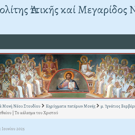
λίτης Ἀττικῆς καί Μεγαρίδος 
ά Μονή Νέου Στουδίου
Κηρύγματα πατέρων Μονῆς
μ. Ἰγνάτιος Βερβέρ
θαίου | Το κάλεσμα του Χριστού
2 Ιουνίου 2025