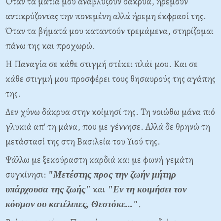
Όταν τα μάτια μου αναβλύζουν δάκρυα, ηρεμούν
αντικρύζοντας την πονεμένη αλλά ήρεμη έκφρασί της.
Όταν τα βήματά μου καταντούν τρεμάμενα, στηρίζομαι
πάνω της και προχωρώ.
Η Παναγία σε κάθε στιγμή στέκει πλάϊ μου. Και σε
κάθε στιγμή μου προσφέρει τους θησαυρούς της αγάπης
της.
Δεν χύνω δάκρυα στην κοίμησί της. Τη νοιώθω μάνα πιό
γλυκιά απ' τη μάνα, που με γέννησε. Αλλά δε θρηνώ τη
μετάστασί της στη Βασιλεία του Υιού της.
Ψάλλω με ξεκούραστη καρδιά και με φωνή γεμάτη
συγκίνησι:
"Μετέστης προς την ζωήν μήτηρ
και
υπάρχουσα της ζωής"
"Εν τη κοιμήσει τον
.
κόσμον ου κατέλιπες, Θεοτόκε..."