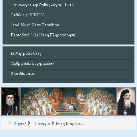
Ἀπολογητική: Ὀρθός λόγος-Πίστη
Ἐκδόσεις "ΣΠΟΡΑ"
Ἱερά Μονή Νέου Στουδίου
Περιοδικό "Ἐλεύθερη Πληροφόρηση"
12 Μητροπολίτες
Ἄρθρα ἄλλων συγγραφέων
Ἀπανθίσματα
Αρχική
Παναγία
Εν τη Κοιμήσει...