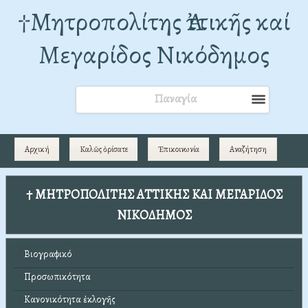
†Mητροπολίτης Ἀττικῆς καί
Μεγαρίδος Νικόδημος
Παναγία
Αρχική
Καλῶς ὁρίσατε
Ἐπικοινωνία
Αναζήτηση
† ΜΗΤΡΟΠΟΛΙΤΗΣ ΑΤΤΙΚΗΣ ΚΑΙ ΜΕΓΑΡΙΔΟΣ
ΝΙΚΟΔΗΜΟΣ
Βιογραφικό
Προσωπικότητα
Κανονικότητα ἐκλογῆς