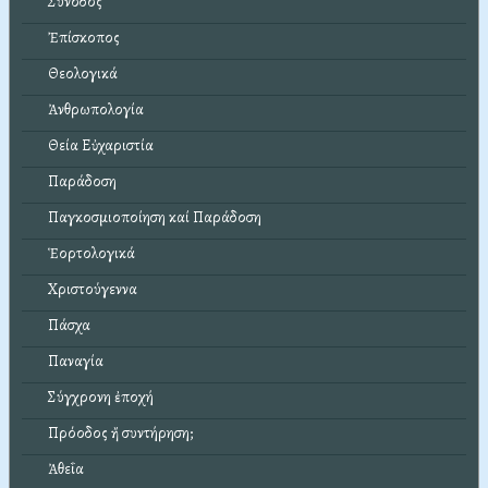
Σύνοδος
Ἐπίσκοπος
Θεολογικά
Ἀνθρωπολογία
Θεία Εὐχαριστία
Παράδοση
Παγκοσμιοποίηση καί Παράδοση
Ἑορτολογικά
Χριστούγεννα
Πάσχα
Παναγία
Σύγχρονη ἐποχή
Πρόοδος ἤ συντήρηση;
Ἀθεΐα