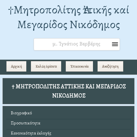
†Mητροπολίτης Ἀττικῆς καί
Μεγαρίδος Νικόδημος
μ. Ἰγνάτιος Βερβέρης
Αρχική
Καλῶς ὁρίσατε
Ἐπικοινωνία
Αναζήτηση
† ΜΗΤΡΟΠΟΛΙΤΗΣ ΑΤΤΙΚΗΣ ΚΑΙ ΜΕΓΑΡΙΔΟΣ
ΝΙΚΟΔΗΜΟΣ
Βιογραφικό
Προσωπικότητα
Κανονικότητα ἐκλογῆς