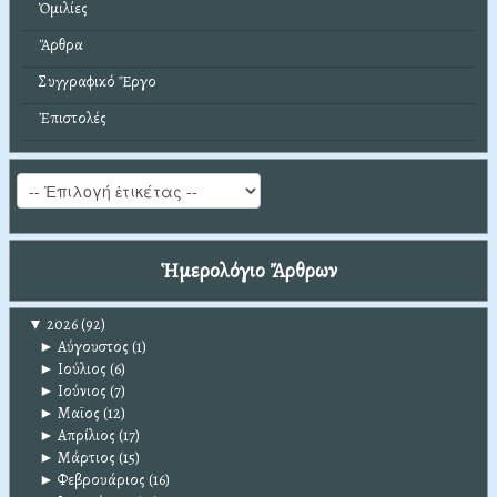
Ὁμιλίες
Ἄρθρα
Συγγραφικό Ἔργο
Ἐπιστολές
Ἡμερολόγιο Ἄρθρων
▼
2026
(92)
►
Αύγουστος
(1)
►
Ιούλιος
(6)
►
Ιούνιος
(7)
►
Μαϊος
(12)
►
Απρίλιος
(17)
►
Μάρτιος
(15)
►
Φεβρουάριος
(16)