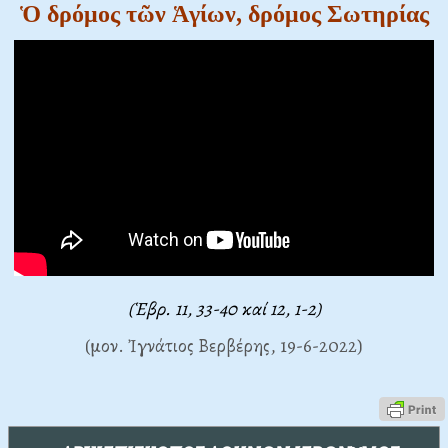
Ὁ δρόμος τῶν Ἁγίων, δρόμος Σωτηρίας
(
Ἑβρ. 11, 33-40 καί 12, 1-2
)
(μον. Ἰγνάτιος Βερβέρης, 19-6-2022)