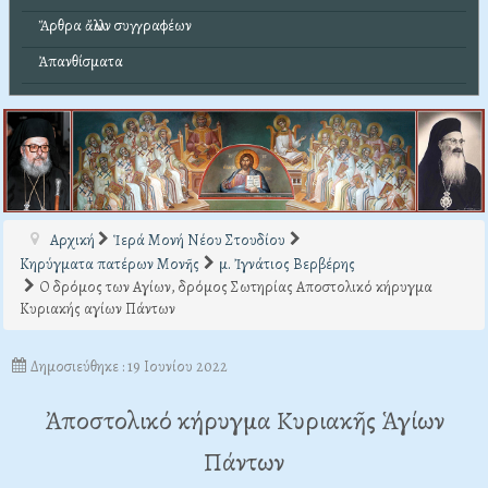
Ἄρθρα ἄλλων συγγραφέων
Ἀπανθίσματα
Αρχική
Ἱερά Μονή Νέου Στουδίου
Κηρύγματα πατέρων Μονῆς
μ. Ἰγνάτιος Βερβέρης
Ο δρόμος των Αγίων, δρόμος Σωτηρίας Αποστολικό κήρυγμα
Κυριακής αγίων Πάντων
Δημοσιεύθηκε : 19 Ιουνίου 2022
Ἀποστολικό κήρυγμα Κυριακῆς Ἁγίων
Πάντων