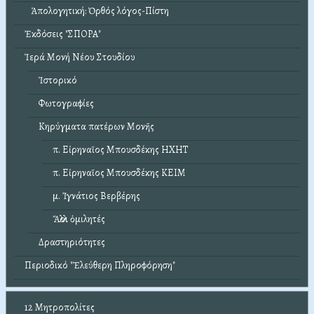
Ἀπολογητική: Ὀρθός λόγος-Πίστη
Ἐκδόσεις "ΣΠΟΡΑ"
Ἱερά Μονή Νέου Στουδίου
Ἱστορικό
Φωτογραφίες
Κηρύγματα πατέρων Μονῆς
π. Εἰρηναῖος Μπουσδέκης ΗΧΗΤ
π. Εἰρηναῖος Μπουσδέκης ΚΕΙΜ
μ. Ἰγνάτιος Βερβέρης
Ἄλλοι ὁμιλητές
Δραστηριότητες
Περιοδικό "Ἐλεύθερη Πληροφόρηση"
12 Μητροπολίτες