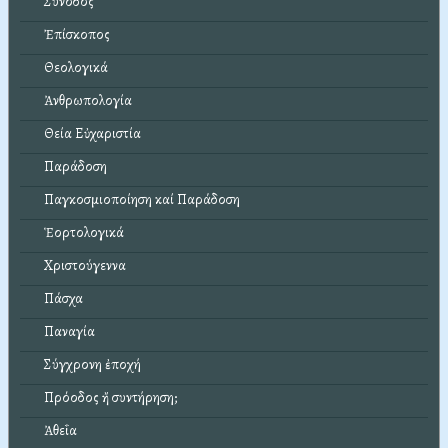
Σύνοδος
Ἐπίσκοπος
Θεολογικά
Ἀνθρωπολογία
Θεία Εὐχαριστία
Παράδοση
Παγκοσμιοποίηση καί Παράδοση
Ἑορτολογικά
Χριστούγεννα
Πάσχα
Παναγία
Σύγχρονη ἐποχή
Πρόοδος ἤ συντήρηση;
Ἀθεΐα