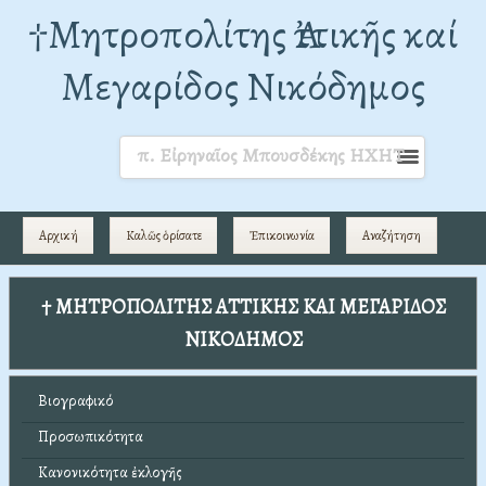
†Mητροπολίτης Ἀττικῆς καί
Μεγαρίδος Νικόδημος
π. Εἰρηναῖος Μπουσδέκης ΗΧΗΤ
Αρχική
Καλῶς ὁρίσατε
Ἐπικοινωνία
Αναζήτηση
† ΜΗΤΡΟΠΟΛΙΤΗΣ ΑΤΤΙΚΗΣ ΚΑΙ ΜΕΓΑΡΙΔΟΣ
ΝΙΚΟΔΗΜΟΣ
Βιογραφικό
Προσωπικότητα
Κανονικότητα ἐκλογῆς