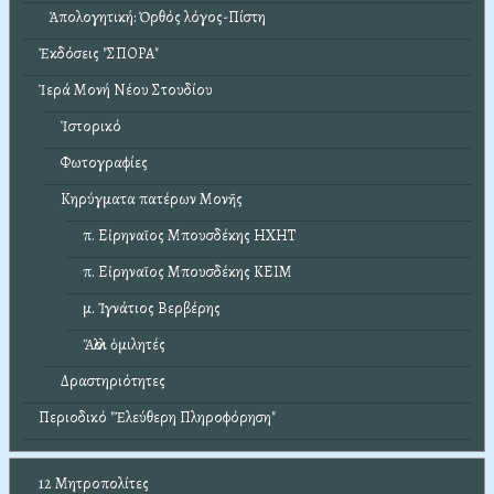
Ἀπολογητική: Ὀρθός λόγος-Πίστη
Ἐκδόσεις "ΣΠΟΡΑ"
Ἱερά Μονή Νέου Στουδίου
Ἱστορικό
Φωτογραφίες
Κηρύγματα πατέρων Μονῆς
π. Εἰρηναῖος Μπουσδέκης ΗΧΗΤ
π. Εἰρηναῖος Μπουσδέκης ΚΕΙΜ
μ. Ἰγνάτιος Βερβέρης
Ἄλλοι ὁμιλητές
Δραστηριότητες
Περιοδικό "Ἐλεύθερη Πληροφόρηση"
12 Μητροπολίτες