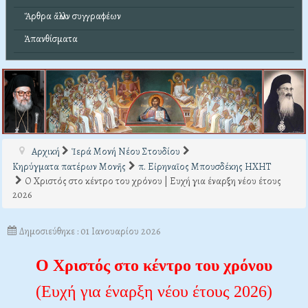
Ἄρθρα ἄλλων συγγραφέων
Ἀπανθίσματα
Αρχική
Ἱερά Μονή Νέου Στουδίου
Κηρύγματα πατέρων Μονῆς
π. Εἰρηναῖος Μπουσδέκης ΗΧΗΤ
Ο Χριστός στο κέντρο του χρόνου | Ευχή για έναρξη νέου έτους
2026
Δημοσιεύθηκε : 01 Ιανουαρίου 2026
Ο Χριστός στο κέντρο του χρόνου
(Ευχή για έναρξη νέου έτους 2026)