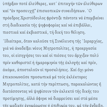
ὑπῆρξαν ποτέ ἐλεύθερες, κατ᾿ ἐπιταγήν τῶν ἐλεύθερων
καί “ἐν προσευχῇ” ἐπισκοπικῶν συνειδήσεων. ῾Ο
πρόεδρος Χριστόδουλος φρόντιζε πάντοτε νά ἐπεμβαίνει
στή διαδικασία τῆς ψηφοφορίας καί νά ἐπιβάλλει,
πιεστικά καί ἐκβιαστικά, τή δική του θέληση.
᾿Ιδιαίτερα, ὅταν καλοῦσε τή Συνέλευση τῆς ῾Ιεραρχίας,
γιά νά ἀναδείξει νέους Μητροπολίτες, ἡ προεργασία
του, οἱ εἰσηγήσες του καί οἱ πιέσεις του ἄρχιζαν πολύ
πρίν καθοριστεῖ ἡ ἡμερομηνία τῆς ἐκλογῆς καί πρίν,
ἀκόμα, ἀποσταλοῦν οἱ προσκλήσεις. Καί ὄχι μόνο
ἐπικοινωνοῦσε προσωπικά μέ τούς ἐκλέκτορες
Μητροπολίτες, κατά τήν περίπτωση, παρακαλώντας ἤ
διατάσσοντας νά ψηφίσουν τόν ἐκλεκτό τῆς δικῆς του
προτίμησης, ἀλλά ἄφηνε νά διαρρεύσει καί στά μέσα
τῆς μαζικῆς ἐνημέρωσης ἡ ἐπιθυμία του, μέ τήν ἔνδειξη,