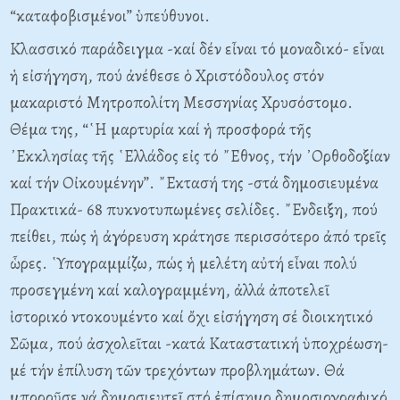
“καταφοβισμένοι” ὑπεύθυνοι.
Κλασσικό παράδειγμα -καί δέν εἶναι τό μοναδικό- εἶναι
ἡ εἰσήγηση, πού ἀνέθεσε ὁ Χριστόδουλος στόν
μακαριστό Μητροπολίτη Μεσσηνίας Χρυσόστομο.
Θέμα της, “῾Η μαρτυρία καί ἡ προσφορά τῆς
᾿Εκκλησίας τῆς ῾Ελλάδος εἰς τό ῎Εθνος, τήν ᾿Ορθοδοξίαν
καί τήν Οἰκουμένην”. ῎Εκτασή της -στά δημοσιευμένα
Πρακτικά- 68 πυκνοτυπωμένες σελίδες. ῎Ενδειξη, πού
πείθει, πώς ἡ ἀγόρευση κράτησε περισσότερο ἀπό τρεῖς
ὧρες. ῾Υπογραμμίζω, πώς ἡ μελέτη αὐτή εἶναι πολύ
προσεγμένη καί καλογραμμένη, ἀλλά ἀποτελεῖ
ἱστορικό ντοκουμέντο καί ὄχι εἰσήγηση σέ διοικητικό
Σῶμα, πού ἀσχολεῖται -κατά Καταστατική ὑποχρέωση-
μέ τήν ἐπίλυση τῶν τρεχόντων προβλημάτων. Θά
μποροῦσε νά δημοσιευτεῖ στό ἐπίσημο δημοσιογραφικό