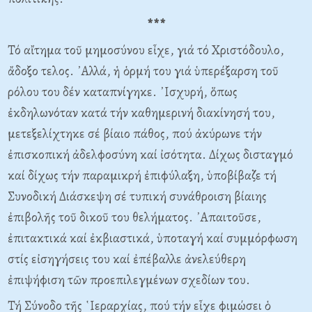
***
Τό αἴτημα τοῦ μημοσύνου εἶχε, γιά τό Χριστόδουλο,
ἄδοξο τελος. ᾿Αλλά, ἡ ὁρμή του γιά ὑπερέξαρση τοῦ
ρόλου του δέν καταπνίγηκε. ᾿Ισχυρή, ὅπως
ἐκδηλωνόταν κατά τήν καθημερινή διακίνησή του,
μετεξελίχτηκε σέ βίαιο πάθος, πού ἀκύρωνε τήν
ἐπισκοπική ἀδελφοσύνη καί ἰσότητα. Δίχως δισταγμό
καί δίχως τήν παραμικρή ἐπιφύλαξη, ὑποβίβαζε τή
Συνοδική Διάσκεψη σέ τυπική συνάθροιση βίαιης
ἐπιβολῆς τοῦ δικοῦ του θελήματος. ᾿Απαιτοῦσε,
ἐπιτακτικά καί ἐκβιαστικά, ὑποταγή καί συμμόρφωση
στίς εἰσηγήσεις του καί ἐπέβαλλε ἀνελεύθερη
ἐπιψήφιση τῶν προεπιλεγμένων σχεδίων του.
Τή Σύνοδο τῆς ῾Ιεραρχίας, πού τήν εἶχε φιμώσει ὁ