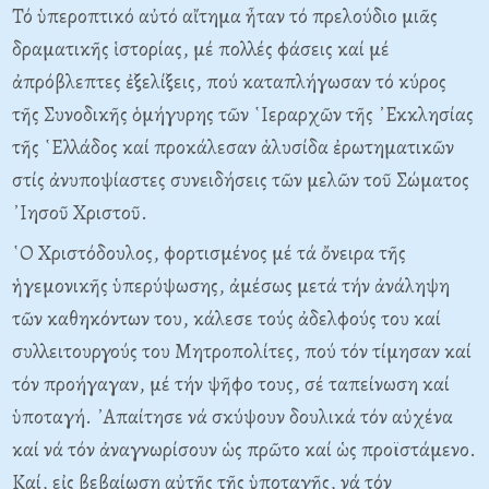
Τό ὑπεροπτικό αὐτό αἴτημα ἦταν τό πρελούδιο μιᾶς
δραματικῆς ἱστορίας, μέ πολλές φάσεις καί μέ
ἀπρόβλεπτες ἐξελίξεις, πού καταπλήγωσαν τό κύρος
τῆς Συνοδικῆς ὁμήγυρης τῶν ῾Ιεραρχῶν τῆς ᾿Εκκλησίας
τῆς ῾Ελλάδος καί προκάλεσαν ἁλυσίδα ἐρωτηματικῶν
στίς ἀνυποψίαστες συνειδήσεις τῶν μελῶν τοῦ Σώματος
᾿Ιησοῦ Χριστοῦ.
῾Ο Χριστόδουλος, φορτισμένος μέ τά ὄνειρα τῆς
ἡγεμονικῆς ὑπερύψωσης, ἀμέσως μετά τήν ἀνάληψη
τῶν καθηκόντων του, κάλεσε τούς ἀδελφούς του καί
συλλειτουργούς του Μητροπολίτες, πού τόν τίμησαν καί
τόν προήγαγαν, μέ τήν ψῆφο τους, σέ ταπείνωση καί
ὑποταγή. ᾿Απαίτησε νά σκύψουν δουλικά τόν αὐχένα
καί νά τόν ἀναγνωρίσουν ὡς πρῶτο καί ὡς προϊστάμενο.
Καί, εἰς βεβαίωση αὐτῆς τῆς ὑποταγῆς, νά τόν