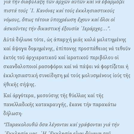
γιά τήν διαφύλαξη τῶν ἀρχῶν αὐτῶν καί νά ἐφαρμόζει
πιστά τούς ῾Ι. Κανόνες καί τούς ἐκκλησιαστικούς
νόμους, ὅπως τέτοια ὑποχρέωση ἔχουν καί ὅλοι οἱ
ἀσκοῦντες τήν δικαστική ἐξουσία ῾Ιεράρχες...”
.
Αὐτά δήλωνε τότε, ὡς ἀπαρχή μιᾶς καλά μελετημένης
καί ἄψογα δομημένης, ἐπίπονης προσπάθειας νά τεθοῦν
ἐκτός τοῦ ἀρχιερατικοῦ καί ἱερατικοῦ περιβόλου οἱ
σκανδαλοποιοί ρασοφόροι καί νά πάψει νά φορτίζεται ἡ
ἐκκλησιαστική συνείδηση μέ τούς μολυσμένους ἰούς τῆς
ἠθικῆς σήψης.
Καί ἀργότερα, μεσούσης τῆς θύελλας καί τῆς
πανελλαδικῆς κατακραυγῆς, ἔκανε τήν παρακάτω
δήλωση·
“Παρακολουθῶ ὅσα λέγονται καί γράφονται γιά τήν
᾿Εκκλησία μας. ῾Η ᾿Εκκλησία εἶναι δύναμη τοῦ