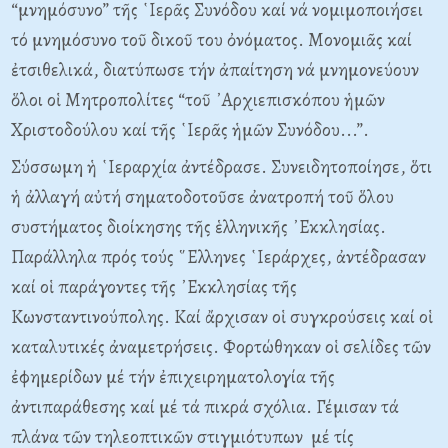
“μνημόσυνο” τῆς ῾Ιερᾶς Συνόδου καί νά νομιμοποιήσει
τό μνημόσυνο τοῦ δικοῦ του ὀνόματος. Μονομιᾶς καί
ἐτσιθελικά, διατύπωσε τήν ἀπαίτηση νά μνημονεύουν
ὅλοι οἱ Μητροπολίτες “τοῦ ᾿Αρχιεπισκόπου ἡμῶν
Χριστοδούλου καί τῆς ῾Ιερᾶς ἡμῶν Συνόδου...”.
Σύσσωμη ἡ ῾Ιεραρχία ἀντέδρασε. Συνειδητοποίησε, ὅτι
ἡ ἀλλαγή αὐτή σηματοδοτοῦσε ἀνατροπή τοῦ ὅλου
συστήματος διοίκησης τῆς ἑλληνικῆς ᾿Εκκλησίας.
Παράλληλα πρός τούς ῞Ελληνες ῾Ιεράρχες, ἀντέδρασαν
καί οἱ παράγοντες τῆς ᾿Εκκλησίας τῆς
Κωνσταντινούπολης. Καί ἄρχισαν οἱ συγκρούσεις καί οἱ
καταλυτικές ἀναμετρήσεις. Φορτώθηκαν οἱ σελίδες τῶν
ἐφημερίδων μέ τήν ἐπιχειρηματολογία τῆς
ἀντιπαράθεσης καί μέ τά πικρά σχόλια. Γέμισαν τά
πλάνα τῶν τηλεοπτικῶν στιγμιότυπων μέ τίς