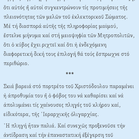
ὅτι αὐτός ἤ αὐτοί συγκεντρώνουν τίς προτιμήσεις τῆς
πλειονότητας τῶν μελῶν τοῦ ἐκλεκτορικοῦ Σώματος.
Μέ τή διασπορά αὐτῆς τῆς πληροφορίας μαϊμού,
ἔστελνε μήνυμα καί στή μειοψηφία τῶν Μητροπολιτῶν,
ὅτι ὁ κύβος ἔχει ριχτεῖ καί ὅτι ἡ ἐνδεχόμενη
διαφορετική δική τους ἐπιλογή θά τούς ἔσπρωχνε στό
περιθώριο.
***
Σκιά βαρειά στό πορτρέτο τοῦ Χριστόδουλου παραμένει
ἡ ἀπροθυμία του ἤ ὁ φόβος του νά καθαρίσει καί νά
ἀπολυμάνει τίς χαίνουσες πληγές τοῦ κλήρου καί,
εἰδικότερα, τῆς ῾Ιεραρχικῆς ὀλιγαρχίας.
῾Η πληγή ἦταν παλιά. Καί συνεχῶς προξενοῦσε τήν
ἀντίδραση καί τήν ἐπαναστατική ἐξέγερση τοῦ