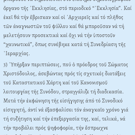
ὄργανο τῆς ᾿Εκκλησίας, στό περιοδικό “᾿Εκκλησία”. Καί
ἐκεῖ θά τήν ἔβρισκαν καί οἱ ᾿Αρχιερεῖς καί τό πλῆθος
τῶν ἀναγνωστῶν τοῦ φύλλου καί θά μποροῦσαν νά τή
μελετήσουν προσεκτικά καί ὄχι νά τήν ὑποστοῦν
“χαυνωτικά”, ὅπως συνέβηκε κατά τή Συνεδρίαση τῆς
῾Ιεραρχίας.
3) ῾Υπῆρξαν περιπτώσεις, πού ὁ πρόεδρος τοῦ Σώματος
Χριστόδουλος, ἀσεβώντας πρός τίς σχετικές διατάξεις
τοῦ Καταστατικοῦ Χάρτη καί τοῦ Κανονισμοῦ
λειτουργίας τῆς Συνόδου, στραγγάλιζε τή διαδικασία.
Μετά τήν ἐκφώνηση τῆς εἰσήγησης ἀπό τό Συνοδικό
εἰσηγητή, ἀντί νά ἐξασφαλίσει τόν ἀναγκαῖο χρόνο γιά
τή συζήτηση καί τήν ἐπεξεργασία της, καί, τελικά, νά
τήν προβάλει πρός ψηφοφορία, τήν ἔσπρωχνε