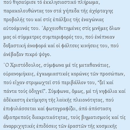
πού θησαύρισε τό ἐκκλησιαστικό πλήρωμα,
παρακολουθώντας τον στά γήπεδα τῆς ἀχόρταγης
προβολῆς του καί στίς ἐπάλξεις τῆς ἐναγώνιας
αὐτοάμυνάς του. ᾿Αρχειοθετημένες στίς μνῆμες ὅλων
μας οἱ σύμμετρες συμπεριφορές του, πού ἐνέπνεαν
δοξαστική ἀναφορά καί οἱ φάλτσες κινήσεις του, πού
ἀνέβαζαν πικρό ψόγο.
῾Ο Χριστόδουλος, σύμφωνα μέ τίς μεταθανάτιες,
οὐρανομήκεις, ἐγκωμιαστικές κορώνες τῶν προσώπων,
πού εἶχαν στριμωχτεῖ στό περιβάλλον του, “ζεῖ καί
πάντα τούς ὁδηγεῖ”. Σύμφωνα, ὅμως, μέ τή νηφάλια καί
ἀδέκαστη ἐκτίμηση τῆς λαϊκῆς πλειονότητας, πού
ἐπιφυλάσσεται καί φωτογραφίζει, ἀπό ἀπόσταση
ἀξιοπρεποῦς διακριτικότητας, τούς βηματισμούς καί τίς
ἀναρριχητικές ἐπιδόσεις τῶν ἐραστῶν τῆς κοσμικῆς