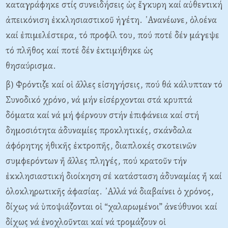
καταγράφηκε στίς συνειδήσεις ὡς ἔγκυρη καί αὐθεντική
ἀπεικόνιση ἐκκλησιαστικοῦ ἡγέτη. ᾿Ανανέωνε, ὁλοένα
καί ἐπιμελέστερα, τό προφίλ του, πού ποτέ δέν μάγεψε
τό πλῆθος καί ποτέ δέν ἐκτιμήθηκε ὡς
θησαύρισμα.
β) Φρόντιζε καί οἱ ἄλλες εἰσηγήσεις, πού θά κάλυπταν τό
Συνοδικό χρόνο, νά μήν εἰσέρχονται στά κρυπτά
δόματα καί νά μή φέρνουν στήν ἐπιφάνεια καί στή
δημοσιότητα ἀδυναμίες προκλητικές, σκάνδαλα
ἀφόρητης ἠθικῆς ἐκτροπῆς, διαπλοκές σκοτεινῶν
συμφερόντων ἤ ἄλλες πληγές, πού κρατοῦν τήν
ἐκκλησιαστική διοίκηση σέ κατάσταση ἀδυναμίας ἤ καί
ὁλοκληρωτικῆς ἀφασίας. ᾿Αλλά νά διαβαίνει ὁ χρόνος,
δίχως νά ὑποψιάζονται οἱ “χαλαρωμένοι” ἀνεύθυνοι καί
δίχως νά ἐνοχλοῦνται καί νά τρομάζουν οἱ