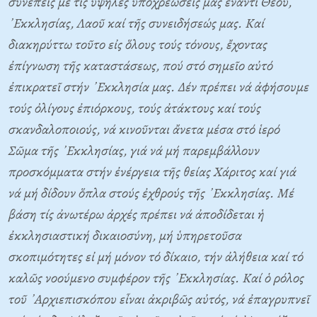
συνεπεῖς μέ τίς ὑψηλές ὑποχρεώσεις μας ἔναντι Θεοῦ,
᾿Εκκλησίας, Λαοῦ καί τῆς συνειδήσεώς μας. Καί
διακηρύττω τοῦτο εἰς ὅλους τούς τόνους, ἔχοντας
ἐπίγνωση τῆς καταστάσεως, πού στό σημεῖο αὐτό
ἐπικρατεῖ στήν ᾿Εκκλησία μας. Δέν πρέπει νά ἀφήσουμε
τούς ὀλίγους ἐπιόρκους, τούς ἀτάκτους καί τούς
σκανδαλοποιούς, νά κινοῦνται ἄνετα μέσα στό ἱερό
Σῶμα τῆς ᾿Εκκλησίας, γιά νά μή παρεμβάλλουν
προσκόμματα στήν ἐνέργεια τῆς θείας Χάριτος καί γιά
νά μή δίδουν ὅπλα στούς ἐχθρούς τῆς ᾿Εκκλησίας. Μέ
βάση τίς ἀνωτέρω ἀρχές πρέπει νά ἀποδίδεται ἡ
ἐκκλησιαστική δικαιοσύνη, μή ὑπηρετοῦσα
σκοπιμότητες εἰ μή μόνον τό δίκαιο, τήν ἀλήθεια καί τό
καλῶς νοούμενο συμφέρον τῆς ᾿Εκκλησίας. Καί ὁ ρόλος
τοῦ ᾿Αρχιεπισκόπου εἶναι ἀκριβῶς αὐτός, νά ἐπαγρυπνεῖ