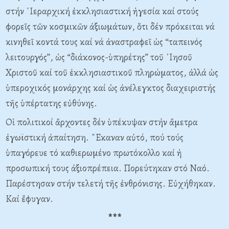
στήν ῾Ιεραρχική ἐκκλησιαστική ἡγεσία καί στούς
φορεῖς τῶν κοσμικῶν ἀξιωμάτων, ὅτι δέν πρόκειται νά
κινηθεῖ κοντά τους καί νά ἀναστραφεῖ ὡς “ταπεινός
λειτουργός”, ὡς “διάκονος-ὑπηρέτης” τοῦ ᾿Ιησοῦ
Χριστοῦ καί τοῦ ἐκκλησιαστικοῦ πληρώματος, ἀλλά ὡς
ὑπεροχικός μονάρχης καί ὡς ἀνέλεγκτος διαχειριστής
τῆς ὑπέρτατης εὐθύνης.
Οἱ πολιτικοί ἄρχοντες δέν ὑπέκυψαν στήν ἄμετρα
ἐγωϊστική ἀπαίτηση. ῎Εκαναν αὐτό, πού τούς
ὑπαγόρευε τό καθιερωμένο πρωτόκολλο καί ἡ
προσωπική τους ἀξιοπρέπεια. Πορεύτηκαν στό Ναό.
Παρέστησαν στήν τελετή τῆς ἐνθρόνισης. Εὐχήθηκαν.
Καί ἔφυγαν.
***