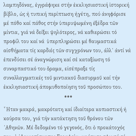
λαμπηδόνας, ἐγγράφηκε στήν ἐκκλησιαστική ἱστορική
βίβλο, ὡς ἡ τυπική περίπτωση ἡγέτη, πού ἀνηφόρισε
μέ πόθο καί πάθος στήν ὑπερυψωμένη ἐξέδρα τῶν
μίντια, γιά νά δείξει ψηλότερος, νά καθιερώσει τό
προφίλ του καί νά ὑπερπληρώσει μέ θαυμαστικά
αἰσθήματα τίς καρδιές τῶν συγχρόνων του, ἀλλ᾿ ἀντί νά
ἐπενδύσει σέ ἀναγνώριση καί σέ καταξίωση τό
συναρπαστικό του ὅραμα, εἰσέπραξε τίς
συναλλαγματικές τοῦ μιντιακοῦ διασυρμοῦ καί τήν
ἐκκλησιαστική ἀπομυθοποίηση τοῦ προσώπου του.
***
῏Ηταν μακρά, μακρότατη καί ἰδιαίτερα κοπιαστική ἡ
κούρσα του, γιά τήν κατάκτηση τοῦ θρόνου τῶν
᾿Αθηνῶν. Μέ δεδομένο τό γεγονός, ὅτι ὁ προκάτοχός