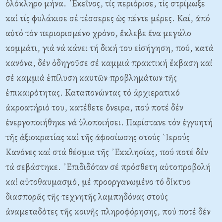
ὁλόκληρο μήνα. ᾿Εκεῖνος, τίς περιόρισε, τίς στρίμωξε
καί τίς φυλάκισε σέ τέσσερες ὡς πέντε μέρες. Καί, ἀπό
αὐτό τόν περιορισμένο χρόνο, ἔκλεβε ἔνα μεγάλο
κομμάτι, γιά νά κάνει τή δική του εἰσήγηση, πού, κατά
κανόνα, δέν ὁδηγοῦσε σέ καμμιά πρακτική ἔκβαση καί
σέ καμμιά ἐπίλυση καυτῶν προβλημάτων τῆς
ἐπικαιρότητας. Καταπονώντας τό ἀρχιερατικό
ἀκροατήριό του, κατέθετε ὄνειρα, πού ποτέ δέν
ἐνεργοποιήθηκε νά ὑλοποιήσει. Παρίστανε τόν ἐγγυητή
τῆς ἀξιοκρατίας καί τῆς ἀφοσίωσης στούς ῾Ιερούς
Κανόνες καί στά θέσμια τῆς ᾿Εκκλησίας, πού ποτέ δέν
τά σεβάστηκε. ᾿Επιδιδόταν σέ πρόσθετη αὐτοπροβολή
καί αὐτοθαυμασμό, μέ προοργανωμένο τό δίκτυο
διασπορᾶς τῆς τεχνητῆς λαμπηδόνας στούς
ἀναμεταδότες τῆς κοινῆς πληροφόρησης, πού ποτέ δέν