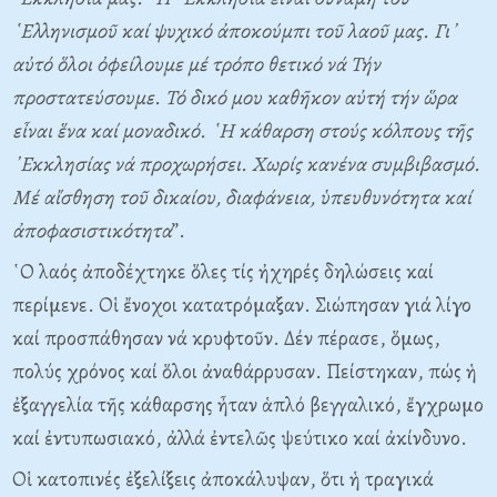
῾Ελληνισμοῦ καί ψυχικό ἀποκούμπι τοῦ λαοῦ μας. Γι᾿
αὐτό ὅλοι ὀφείλουμε μέ τρόπο θετικό νά Τήν
προστατεύσουμε. Τό δικό μου καθῆκον αὐτή τήν ὥρα
εἶναι ἕνα καί μοναδικό. ῾Η κάθαρση στούς κόλπους τῆς
᾿Εκκλησίας νά προχωρήσει. Χωρίς κανένα συμβιβασμό.
Μέ αἴσθηση τοῦ δικαίου, διαφάνεια, ὑπευθυνότητα καί
ἀποφασιστικότητα
”.
῾Ο λαός ἀποδέχτηκε ὅλες τίς ἠχηρές δηλώσεις καί
περίμενε. Οἱ ἔνοχοι κατατρόμαξαν. Σιώπησαν γιά λίγο
καί προσπάθησαν νά κρυφτοῦν. Δέν πέρασε, ὅμως,
πολύς χρόνος καί ὅλοι ἀναθάρρυσαν. Πείστηκαν, πώς ἡ
ἐξαγγελία τῆς κάθαρσης ἦταν ἁπλό βεγγαλικό, ἔγχρωμο
καί ἐντυπωσιακό, ἀλλά ἐντελῶς ψεύτικο καί ἀκίνδυνο.
Οἱ κατοπινές ἐξελίξεις ἀποκάλυψαν, ὅτι ἡ τραγικά