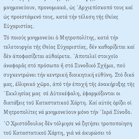
μνημονεύουν, προνομιακά, ὡς ᾿Αρχιεπίσκοπό τους καί
ὡς προϊστάμενό τους, κατά τήν τέλεση τῆς Θείας
Εὐχαριστίας.
Τό ποιούς μνημονεύει ὁ Μητροπολίτης, κατά τήν
τελετουργία τῆς Θείας Εύχαριστίας, δέν καθορίζεται καί
δέν ἀποφασίζεται αὐθαίρετα. ᾿Αποτελεῖ στοιχεῖο
ἀναφορᾶς στό πρόσωπο ἤ στό Συνοδικό Σχῆμα, πού
συγκεντρώνει τήν κεντρική διοικητική εὐθύνη. Στό δικό
μας, ἑλληνικό χῶρο, ἀπό τήν ἐποχή τῆς ἀνακήρυξης τῆς
᾿Εκκλησίας μας σέ Αὐτοκέφαλη, ἐφαρμόζονται οι
διατάξεις τοῦ Καταστατικοῦ Χάρτη. Καί αὐτός ὁρίζει οἱ
Μητροπολίτες νά μνημονεύουν μόνο τήν ῾Ιερά Σύνοδο.
῾Ο Χριστόδουλος δέν τόλμησε νά ζητήσει τροποποίηση
τοῦ Καταστατικοῦ Χάρτη, γιά νά ἀκυρώσει τό