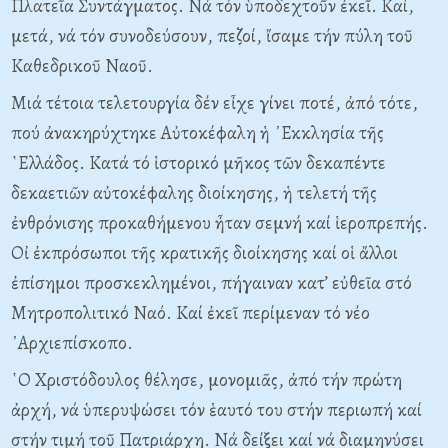
Πλατεῖα Συντάγματος. Νά τόν ὑποδεχτοῦν ἐκεῖ. Καί,
μετά, νά τόν συνοδεύσουν, πεζοί, ἴσαμε τήν πύλη τοῦ
Καθεδρικοῦ Ναοῦ.
Μιά τέτοια τελετουργία δέν εἶχε γίνει ποτέ, ἀπό τότε,
πού ἀνακηρύχτηκε Αὐτοκέφαλη ἡ ᾿Εκκλησία τῆς
῾Ελλάδος. Κατά τό ἱστορικό μῆκος τῶν δεκαπέντε
δεκαετιῶν αὐτοκέφαλης διοίκησης, ἡ τελετή τῆς
ἐνθρόνισης προκαθήμενου ἦταν σεμνή καί ἱεροπρεπής.
Οἰ ἐκπρόσωποι τῆς κρατικῆς διοίκησης καί οἱ ἄλλοι
ἐπίσημοι προσκεκλημένοι, πήγαιναν κατ’ εὐθεῖα στό
Μητροπολιτικό Ναό. Καί ἐκεῖ περίμεναν τό νέο
᾿Αρχιεπίσκοπο.
῾Ο Χριστόδουλος θέλησε, μονομιᾶς, ἀπό τήν πρώτη
ἀρχή, νά ὑπερυψώσει τόν ἑαυτό του στήν περιωπή καί
στήν τιμή τοῦ Πατριάρχη. Νά δείξει καί νά διαμηνύσει