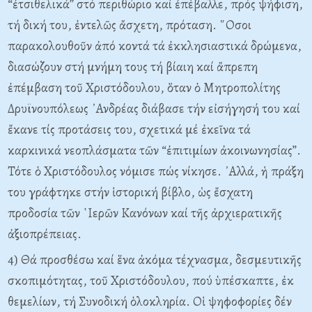
“ἐτσιθελικά” στό περιθώριο καί ἐπέβαλλε, πρός ψήφιση,
τή δική του, ἐντελῶς ἄσχετη, πρόταση. ῞Οσοι
παρακολουθοῦν ἀπό κοντά τά ἐκκλησιαστικά δρώμενα,
διασώζουν στή μνήμη τους τή βίαιη καί ἄπρεπη
ἐπέμβαση τοῦ Χριστόδουλου, ὅταν ὁ Μητροπολίτης
Δρυϊνουπόλεως ᾿Ανδρέας διάβασε τήν εἰσήγησή του καί
ἔκανε τίς προτάσεις του, σχετικά μέ ἐκεῖνα τά
καρκινικά νεοπλάσματα τῶν “ἐπιτιμίων ἀκοινωνησίας”.
Τότε ὁ Χριστόδουλος νόμισε πώς νίκησε. ᾿Αλλά, ἡ πράξη
του γράφτηκε στήν ἱστορική βίβλο, ὡς ἔσχατη
προδοσία τῶν ῾Ιερῶν Κανόνων καί τῆς ἀρχιερατικῆς
ἀξιοπρέπειας.
4) Θά προσθέσω καί ἕνα ἀκόμα τέχνασμα, δεσμευτικῆς
σκοπιμότητας, τοῦ Χριστόδουλου, πού ὑπέσκαπτε, ἐκ
θεμελίων, τή Συνοδική ὁλοκληρία. Οἱ ψηφοφορίες δέν