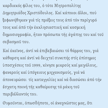
καρδιακός φίλος του, ὁ τότε Μητροπολίτης
Δημητριάδος Χριστόδουλος. Καί κάποιοι ἄλλοι, πού
ξεφωνήθηκαν γιά τίς πράξεις τους ἀπό τόν περίγυρό
τους καί ἀπό τήν ἐκκλησιαστική καί κοσμική
δημοσιογραφία, ἦταν πρόσωπα τῆς ἀγάπης του καί τοῦ
σεβασμοῦ του.
Καί ἐκεῖνος, ἀντί νά ἐπιβεβαιώσει τό θάρρος του, γιά
κάθαρση καί ἀντί νά δειχτεῖ συνεπής στίς ἐπίσημες
ὑποσχέσεις τοῦ 1999, κίνησε μικρούς καί μεγάλους,
φανερούς καί ὑπόγειους μηχανισμούς, γιά νά
ἀπονευρώσει τίς καταγγελίες καί νά διασώσει ἀπό τήν
ἔσχατη ποινή τῆς καθαίρεσης τά ράκη τοῦ
περιβάλλοντός του.
Θυμοῦνται, ὁπωσδήποτε, οἱ ἀναγνῶστες μας, ὅτι