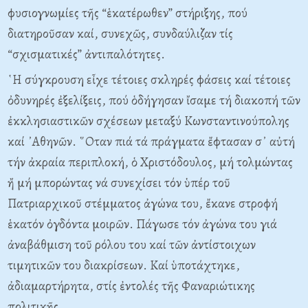
φυσιογνωμίες τῆς “ἑκατέρωθεν” στήριξης, πού
διατηροῦσαν καί, συνεχῶς, συνδαύλιζαν τίς
“σχισματικές” ἀντιπαλότητες.
῾Η σύγκρουση εἶχε τέτοιες σκληρές φάσεις καί τέτοιες
ὀδυνηρές ἐξελίξεις, πού ὁδήγησαν ἴσαμε τή διακοπή τῶν
ἐκκλησιαστικῶν σχέσεων μεταξύ Κωνσταντινούπολης
καί ᾿Αθηνῶν. ῞Οταν πιά τά πράγματα ἔφτασαν σ᾿ αὐτή
τήν ἀκραία περιπλοκή, ὁ Χριστόδουλος, μή τολμώντας
ἤ μή μπορώντας νά συνεχίσει τόν ὑπέρ τοῦ
Πατριαρχικοῦ στέμματος ἀγώνα του, ἔκανε στροφή
ἑκατόν ὀγδόντα μοιρῶν. Πάγωσε τόν ἀγώνα του γιά
ἀναβάθμιση τοῦ ρόλου του καί τῶν ἀντίστοιχων
τιμητικῶν του διακρίσεων. Καί ὑποτάχτηκε,
ἀδιαμαρτήρητα, στίς ἐντολές τῆς Φαναριώτικης
πολιτικῆς.