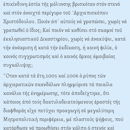
ἐπικίνδυνη ἑστία τῆς μόλυνσης βρισκόταν στόν στενό
καί στόν ἀνοιχτό περίγυρο τοῦ ᾿Αρχιεπισκόπου
Χριστόδουλου. Ποιόν ἀπ᾿ αὐτούς νά γραπώσει, χωρίς νά
γραπωθεῖ ὁ ἴδιος; Καί ποιόν νά καθίσει στό σκαμνί τοῦ
ἐκκλησιαστικοῦ Δικαστηρίου, χωρίς νά ἀνακύψει, κατά
τήν ἀνάκριση ἤ κατά τήν ἐκδίκαση, ἡ κοινή φιλία, ὁ
κοινός συγχρωτισμός καί ὁ κοινός ὅρκος ἀμοιβαίας
συγκάλυψης;
῞Οταν κατά τά ἔτη 2005 καί 2006 ὁ ρύπος τῶν
ἀρχιερατικῶν σκανδάλων πλημμύρισε τά ποικίλα
κανάλια τῆς ἐνημέρωσης, τότε ἀποδείχτηκε, ὅτι
κάποιος ἀπό τούς δακτυλοδεικτούμενους ἐραστές τῆς
διαφθορᾶς εἶχε πετύχει προαγωγή σέ μεγαλύτερη
Μητροπολιτική περιφέρεια, μέ πλαστούς ψήφους, πού
κατόρθωσε νά προωθήσει στήν κάλπη ὁ στενός καί