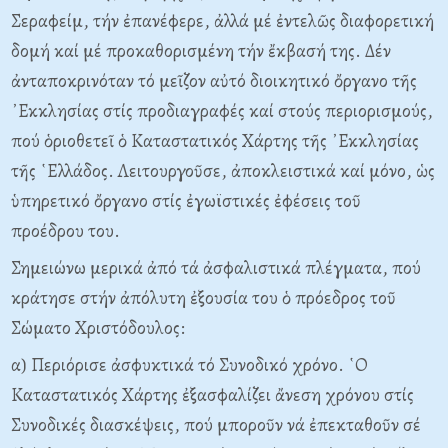
Σεραφείμ, τήν ἐπανέφερε, ἀλλά μέ ἐντελῶς διαφορετική
δομή καί μέ προκαθορισμένη τήν ἔκβασή της. Δέν
ἀνταποκρινόταν τό μεῖζον αὐτό διοικητικό ὄργανο τῆς
᾿Εκκλησίας στίς προδιαγραφές καί στούς περιορισμούς,
πού ὁριοθετεῖ ὁ Καταστατικός Χάρτης τῆς ᾿Εκκλησίας
τῆς ῾Ελλάδος. Λειτουργοῦσε, ἀποκλειστικά καί μόνο, ὡς
ὑπηρετικό ὄργανο στίς ἐγωϊστικές ἐφέσεις τοῦ
προέδρου του.
Σημειώνω μερικά ἀπό τά ἀσφαλιστικά πλέγματα, πού
κράτησε στήν ἀπόλυτη ἐξουσία του ὁ πρόεδρος τοῦ
Σώματο Χριστόδουλος:
α) Περιόρισε ἀσφυκτικά τό Συνοδικό χρόνο. ῾Ο
Καταστατικός Χάρτης ἐξασφαλίζει ἄνεση χρόνου στίς
Συνοδικές διασκέψεις, πού μποροῦν νά ἐπεκταθοῦν σέ