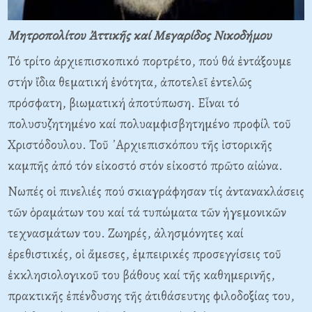
Μητροπολίτου Ἀττικῆς καί Μεγαρίδος Νικοδήμου
Τό τρίτο ἀρχιεπισκοπικό πορτρέτο, πού θά ἐντάξουμε
στήν ἴδια θεματική ἑνότητα, ἀποτελεῖ ἐντελῶς
πρόσφατη, βιωματική ἀποτύπωση. Εἶναι τό
πολυσυζητημένο καί πολυαμφισβητημένο προφίλ τοῦ
Χριστόδουλου. Τοῦ ᾿Αρχιεπισκόπου τῆς ἱστορικῆς
καμπῆς ἀπό τόν εἰκοστό στόν εἰκοστό πρῶτο αἰώνα.
Νωπές οἱ πινελιές πού σκιαγράφησαν τίς ἀντανακλάσεις
τῶν ὁραμάτων του καί τά τυπώματα τῶν ἡγεμονικῶν
τεχνασμάτων του. Ζωηρές, ἀλησμόνητες καί
ἐρεθιστικές, οἱ ἄμεσες, ἐμπειρικές προσεγγίσεις τοῦ
ἐκκλησιολογικοῦ του βάθους καί τῆς καθημερινῆς,
πρακτικῆς ἐπένδυσης τῆς ἀτιθάσευτης φιλοδοξίας του,