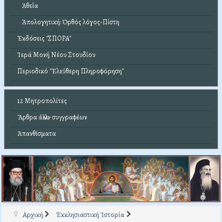
Ἀθεΐα
Ἀπολογητική: Ὀρθός λόγος-Πίστη
Ἐκδόσεις "ΣΠΟΡΑ"
Ἱερά Μονή Νέου Στουδίου
Περιοδικό "Ἐλεύθερη Πληροφόρηση"
12 Μητροπολίτες
Ἄρθρα ἄλλων συγγραφέων
Ἀπανθίσματα
Αρχική
Ἐκκλησιαστική Ἱστορία