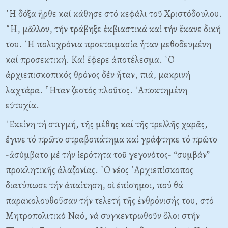
῾Η δόξα ἦρθε καί κάθησε στό κεφάλι τοῦ Χριστόδουλου.
῎Η, μᾶλλον, τήν τράβηξε ἐκβιαστικά καί τήν ἔκανε δική
του. ῾Η πολυχρόνια προετοιμασία ἦταν μεθοδευμένη
καί προσεκτική. Καί ἔφερε ἀποτέλεσμα. ῾Ο
ἀρχιεπισκοπικός θρόνος δέν ἦταν, πιά, μακρινή
λαχτάρα. ῏Ηταν ζεστός πλοῦτος. ᾿Αποκτημένη
εὐτυχία.
᾿Εκείνη τή στιγμή, τῆς μέθης καί τῆς τρελλῆς χαρᾶς,
ἔγινε τό πρῶτο στραβοπάτημα καί γράφτηκε τό πρῶτο
-ἀσύμβατο μέ τήν ἱερότητα τοῦ γεγονότος- “συμβάν”
προκλητικῆς ἀλαζονίας. ῾Ο νέος ᾿Αρχιεπίσκοπος
διατύπωσε τήν ἀπαίτηση, οἱ ἐπίσημοι, πού θά
παρακολουθοῦσαν τήν τελετή τῆς ἐνθρόνισής του, στό
Μητροπολιτικό Ναό, νά συγκεντρωθοῦν ὅλοι στήν