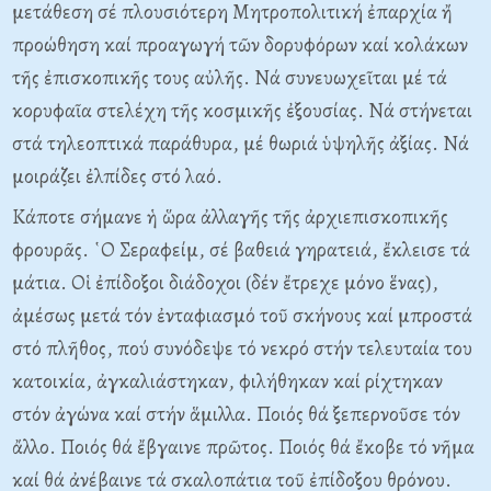
μετάθεση σέ πλουσιότερη Μητροπολιτική ἐπαρχία ἤ
προώθηση καί προαγωγή τῶν δορυφόρων καί κολάκων
τῆς ἐπισκοπικῆς τους αὐλῆς. Νά συνευωχεῖται μέ τά
κορυφαῖα στελέχη τῆς κοσμικῆς ἐξουσίας. Νά στήνεται
στά τηλεοπτικά παράθυρα, μέ θωριά ὑψηλῆς ἀξίας. Νά
μοιράζει ἐλπίδες στό λαό.
Κάποτε σήμανε ἡ ὥρα ἀλλαγῆς τῆς ἀρχιεπισκοπικῆς
φρουρᾶς. ῾Ο Σεραφείμ, σέ βαθειά γηρατειά, ἔκλεισε τά
μάτια. Οἱ ἐπίδοξοι διάδοχοι (δέν ἔτρεχε μόνο ἕνας),
ἀμέσως μετά τόν ἐνταφιασμό τοῦ σκήνους καί μπροστά
στό πλῆθος, πού συνόδεψε τό νεκρό στήν τελευταία του
κατοικία, ἀγκαλιάστηκαν, φιλήθηκαν καί ρίχτηκαν
στόν ἀγώνα καί στήν ἅμιλλα. Ποιός θά ξεπερνοῦσε τόν
ἄλλο. Ποιός θά ἔβγαινε πρῶτος. Ποιός θά ἔκοβε τό νῆμα
καί θά ἀνέβαινε τά σκαλοπάτια τοῦ ἐπίδοξου θρόνου.