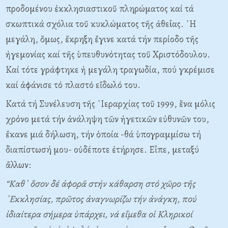
προδομένου ἐκκλησιαστικοῦ πληρώματος καί τά
σκωπτικά σχόλια τοῦ κυκλώματος τῆς ἀθεΐας. ῾Η
μεγάλη, ὅμως, ἔκρηξη ἔγινε κατά τήν περίοδο τῆς
ἡγεμονίας καί τῆς ὑπευθυνότητας τοῦ Χριστόδουλου.
Καί τότε γράφτηκε ἡ μεγάλη τραγωδία, πού γκρέμισε
καί ἀφάνισε τό πλαστό εἴδωλό του.
Κατά τή Συνέλευση τῆς ῾Ιεραρχίας τοῦ 1999, ἕνα μόλις
χρόνο μετά τήν ἀνάληψη τῶν ἡγετικῶν εὐθυνῶν του,
ἔκανε μιά δήλωση, τήν ὁποία -θά ὑπογραμμίσω τή
διαπίστωσή μου- οὐδέποτε ἐτήρησε. Εἶπε, μεταξύ
ἄλλων:
“Καθ᾿ ὅσον δέ ἀφορᾶ στήν κάθαρση στό χῶρο τῆς
᾿Εκκλησίας, πρῶτος ἀναγνωρίζω τήν ἀνάγκη, πού
ἰδιαίτερα σήμερα ὑπάρχει, νά εἴμεθα οἱ Κληρικοί