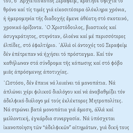
του, ὁ ᾿Αρχιεπίσκοπος Σεραφείμ, κράτησε σφιχτά τό
θρόνο καί τίς τιμές γιά εἰκοσιτέσερα ὁλόκληρα χρόνια,
ἡ ἡμερομηνία τῆς διαδοχῆς ἔμενε ἀθέατη στό σκοτεινό,
χρονικό ὁρίζοντα. ῾Ο Χριστόδουλος, βιαστικός καί
ἀσυγκράτητος, στηνόταν, ὁλοένα καί μέ περισσότερες
ἐλπίδες, στό ἐφαλτήριο. ᾿Αλλά οἱ ἀντοχές τοῦ Σεραφείμ
δέν ἐπέτρεπαν νά ἠχήσει τό πρόσταγμα. Καί τόν
καθήλωναν στά σύνδρομα τῆς κόπωσης καί στό φόβο
μιᾶς ἀπρόσμενης ἀποτυχίας.
῾Ωστόσο, δέν ἔπαυε νά λειαίνει τά μονοπάτια. Νά
ἁπλώνει χέρι φιλικοῦ διαλόγου καί νά ἀναβαθμίζει τόν
ἀδελφικό διάλογο μέ τούς ἐκλέκτορες Μητροπολίτες.
Νά στρώνει βατά μονοπάτια γιά ἄμεση, ἀλλά καί
μελλοντική, ἐγκάρδια συνεργασία. Νά ὑπόσχεται
ἱκανοποίηση τῶν “ἀδελφικῶν” αἰτημάτων, γιά δική τους