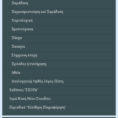
Παράδοση
Παγκοσμιοποίηση καί Παράδοση
Ἑορτολογικά
Χριστούγεννα
Πάσχα
Παναγία
Σύγχρονη ἐποχή
Πρόοδος ἤ συντήρηση;
Ἀθεΐα
Ἀπολογητική: Ὀρθός λόγος-Πίστη
Ἐκδόσεις "ΣΠΟΡΑ"
Ἱερά Μονή Νέου Στουδίου
Περιοδικό "Ἐλεύθερη Πληροφόρηση"