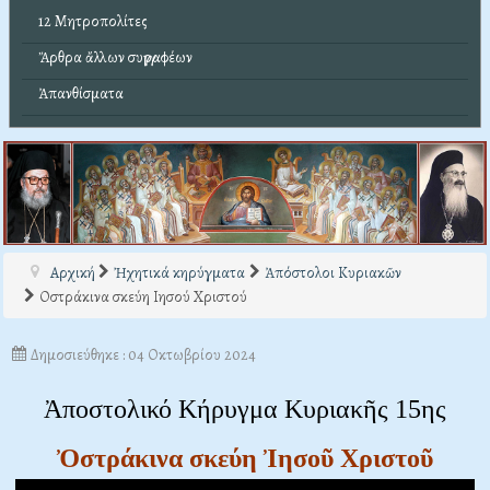
12 Μητροπολίτες
Ἄρθρα ἄλλων συγγραφέων
Ἀπανθίσματα
Αρχική
Ἠχητικά κηρύγματα
Ἀπόστολοι Κυριακῶν
Οστράκινα σκεύη Ιησού Χριστού
Δημοσιεύθηκε : 04 Οκτωβρίου 2024
Ἀποστολικό Κήρυγμα Κυριακῆς 15ης
Ὀστράκινα σκεύη Ἰησοῦ Χριστοῦ