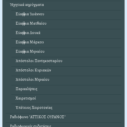
Ἠχητικά κηρύγματα
Εὐαγγέλια Ἰωάννου
Εὐαγγέλια Ματθαίου
Εὐαγγέλια Λουκᾶ
Εὐαγγέλια Μάρκου
Εὐαγγέλια Μηναίου
Ἀπόστολοι Πεντηκοσταρίου
Ἀπόστολοι Κυριακῶν
Ἀπόστολοι Μηναίου
Παρακλήσεις
Χαιρετισμοί
Ἐπέτειος Χειροτονίας
Ραδιόφωνο "ΑΤΤΙΚΟΣ ΟΥΡΑΝΟΣ"
Ραδιοφωνικές συζητήσεις