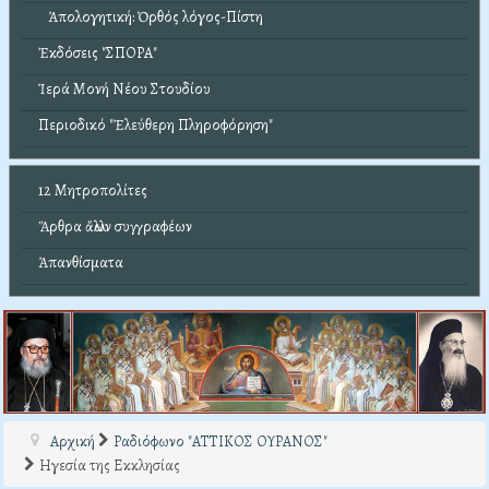
Ἀπολογητική: Ὀρθός λόγος-Πίστη
Ἐκδόσεις "ΣΠΟΡΑ"
Ἱερά Μονή Νέου Στουδίου
Περιοδικό "Ἐλεύθερη Πληροφόρηση"
12 Μητροπολίτες
Ἄρθρα ἄλλων συγγραφέων
Ἀπανθίσματα
Αρχική
Ραδιόφωνο "ΑΤΤΙΚΟΣ ΟΥΡΑΝΟΣ"
Ηγεσία της Εκκλησίας