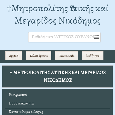
†Mητροπολίτης Ἀττικῆς καί
Μεγαρίδος Νικόδημος
Ραδιόφωνο "ΑΤΤΙΚΟΣ ΟΥΡΑΝΟΣ"
Αρχική
Καλῶς ὁρίσατε
Ἐπικοινωνία
Αναζήτηση
† ΜΗΤΡΟΠΟΛΙΤΗΣ ΑΤΤΙΚΗΣ ΚΑΙ ΜΕΓΑΡΙΔΟΣ
ΝΙΚΟΔΗΜΟΣ
Βιογραφικό
Προσωπικότητα
Κανονικότητα ἐκλογῆς