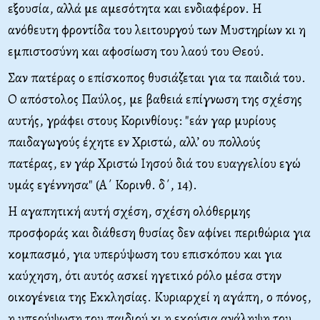
εξουσία, αλλά με αμεσότητα και ενδιαφέρον. Η
ανόθευτη φροντίδα του λειτουργού των Μυστηρίων κι η
εμπιστοσύνη και αφοσίωση του λαού του Θεού.
Σαν πατέρας ο επίσκοπος θυσιάζεται για τα παιδιά του.
Ο απόστολος Παύλος, με βαθειά επίγνωση της σχέσης
αυτής, γράφει στους Κορινθίους: "εάν γαρ μυρίους
παιδαγωγούς έχητε εν Χριστώ, αλλ’ ου πολλούς
πατέρας, εν γάρ Χριστώ Ιησού διά του ευαγγελίου εγώ
υμάς εγέννησα" (Α΄ Κορινθ. δ΄, 14).
Η αγαπητική αυτή σχέση, σχέση ολόθερμης
προσφοράς και διάθεση θυσίας δεν αφίνει περιθώρια για
κομπασμό, για υπερύψωση του επισκόπου και για
καύχηση, ότι αυτός ασκεί ηγετικό ρόλο μέσα στην
οικογένεια της Εκκλησίας. Κυριαρχεί η αγάπη, ο πόνος,
η υπερύψωση του παιδιού κι η εκούσια ανάληψη του