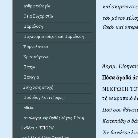
καί σκιρτῶντες
Ἀνθρωπολογία
Θεία Εὐχαριστία
τόν μόνον εὐλο
Θεόν καί ὑπερέ
Παράδοση
Παγκοσμιοποίηση καί Παράδοση
Ἑορτολογικά
Χριστούγεννα
Ἀρχιμ. Εἰρηνα
Πάσχα
Πόσα ἀγαθά ἀπ
Παναγία
Σύγχρονη ἐποχή
ΝΕΚΡΩΣΗ ΤΟ
τή νεκροποιό ἐ
Πρόοδος ἤ συντήρηση;
Ἀθεΐα
Ποῦ σου θάνατε
Ἀπολογητική: Ὀρθός λόγος-Πίστη
Κατεπόθη ὁ θάνα
Ἐκδόσεις "ΣΠΟΡΑ"
Ἐκ θανάτου λυ