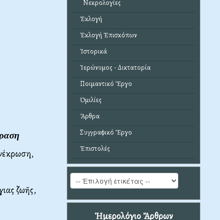
Νεκρολογίες
Ἐκλογή
Ἐκλογή Ἐπισκόπων
Ἱστορικά
Ἱερώνυμος - Δικτατορία
Ποιμαντικό Ἔργο
Ὁμιλίες
Ἄρθρα
Συγγραφικό Ἔργο
ραση
Ἐπιστολές
 νέκρωση,
γιας ζωῆς,
Ἡμερολόγιο Ἄρθρων