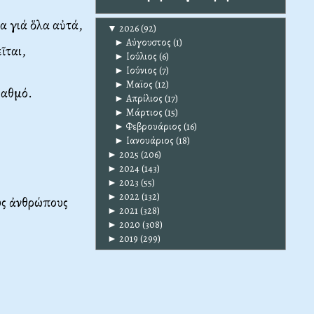
α γιά ὅλα αὐτά,
▼
2026
(92)
►
Αύγουστος
(1)
ῖται,
►
Ιούλιος
(6)
►
Ιούνιος
(7)
►
Μαϊος
(12)
βαθμό.
►
Απρίλιος
(17)
►
Μάρτιος
(15)
►
Φεβρουάριος
(16)
►
Ιανουάριος
(18)
►
2025
(206)
►
2024
(143)
►
2023
(55)
►
2022
(132)
ούς ἀνθρώπους
►
2021
(328)
►
2020
(308)
►
2019
(299)