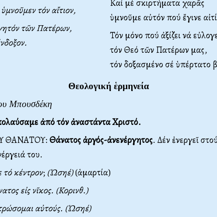
Καί μέ σκιρτήματα χαρᾶς
 ὑμνοῦμεν τόν αἴτιον,
ὑμνοῦμε αὐτόν πού ἔγινε αἰτί
γητόν τῶν Πατέρων,
Τόν μόνο πού ἀξίζει νά εὐλογε
νδοξον.
τόν Θεό τῶν Πατέρων μας,
τόν δοξασμένο σέ ὑπέρτατο 
Θεολογική ἑρμηνεία
ίου Μπουσδέκη
ολαύσαμε ἀπό τόν ἀναστάντα Χριστό.
Υ ΘΑΝΑΤΟΥ:
Θάνατος
ἀργός-ἀνενέργητος
. Δέν ἐνεργεῖ στ
νέργειά του.
 τό κέντρον
;
(Ὠσηέ)
(ἁμαρτία)
τος εἰς νῖκος. (Κορινθ.)
τρώσομαι αὐτούς. (Ὠσηέ)