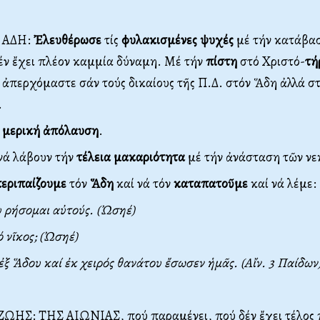
 ΑΔΗ:
Ἐλευθέρωσε
τίς
φυλακισμένες
ψυχές
μέ τήν κατάβασ
έν ἔχει πλέον καμμία δύναμη. Μέ τήν
πίστη
στό Χριστό-
τή
 ἀπερχόμαστε σάν τούς δικαίους τῆς Π.Δ. στόν Ἅδη ἀλλά σ
.
ν
μερική ἀπόλαυση
.
νά λάβουν τήν
τέλεια μακαριότητα
μέ τήν ἀνάσταση τῶν νε
εριπαίζουμε
τόν
Ἅδη
καί νά τόν
καταπατοῦμε
καί νά λέμε:
 ρήσομαι αὐτούς. (Ὠσηέ)
 νῖκος; (Ὠσηέ)
ἐξ Ἅδου καί ἐκ χειρός θανάτου ἔσωσεν ἡμᾶς. (Αἴν. 3 Παίδων
ΗΣ: ΤΗΣ ΑΙΩΝΙΑΣ, πού παραμένει, πού δέν ἔχει τέλος 