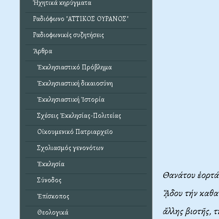
Ἠχητικά κηρύγματα
Ραδιόφωνο "ΑΤΤΙΚΟΣ ΟΥΡΑΝΟΣ"
Ραδιοφωνικές συζητήσεις
Ἄρθρα
Ἐκκλησιαστικό Πρόβλημα
Ἐκκλησιαστική δικαιοσύνη
Ἐκκλησιαστική Ἱστορία
Σχέσεις Ἐκκλησίας-Πολιτείας
Οἰκουμενικό Πατριαρχεῖο
Σχολιασμός γενονότων
Ἐκκλησία
Θανάτου ἑορτά
Σύνοδος
ᾍδου τήν καθαί
Ἐπίσκοπος
ἄλλης βιοτῆς, 
Θεολογικά