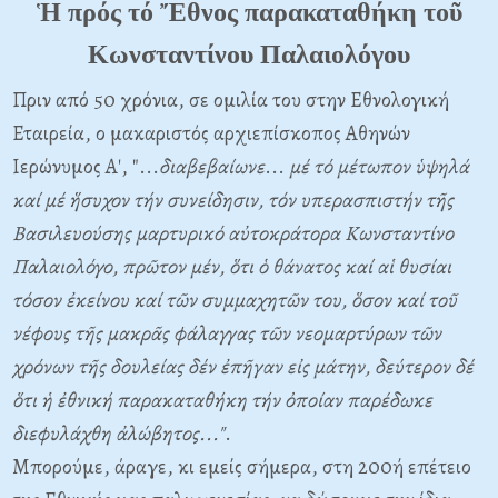
Ἡ πρός τό Ἔθνος παρακαταθήκη τοῦ
Κωνσταντίνου Παλαιολόγου
Πριν από 50 χρόνια, σε ομιλία του στην Εθνολογική
Εταιρεία, ο μακαριστός αρχιεπίσκοπος Αθηνών
Ιερώνυμος Α', "...
διαβεβαίωνε
...
μέ τό μέτωπον ὑψηλά
καί μέ ἥσυχον τήν συνείδησιν, τόν υπερασπιστήν τῆς
Βασιλευούσης μαρτυρικό αὐτοκράτορα Κωνσταντίνο
Παλαιολόγο, πρῶτον μέν, ὅτι ὁ θάνατος καί αἱ θυσίαι
τόσον ἐκείνου καί τῶν συμμαχητῶν του, ὅσον καί τοῦ
νέφους τῆς μακρᾶς φάλαγγας τῶν νεομαρτύρων τῶν
χρόνων τῆς δουλείας δέν ἐπῆγαν εἰς μάτην, δεύτερον δέ
ὅτι ἡ ἐθνική παρακαταθήκη τήν ὀποίαν παρέδωκε
διεφυλάχθη ἀλώβητος..."
.
Μπορούμε, άραγε, κι εμείς σήμερα, στη 200ή επέτειο