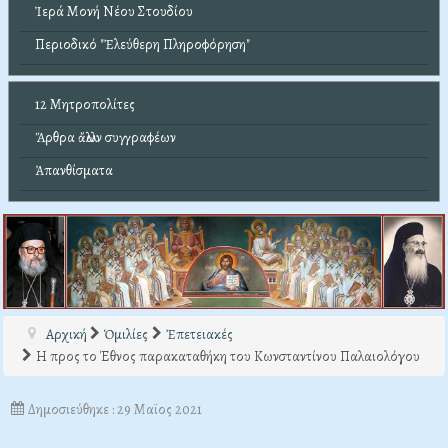
Ἱερά Μονή Νέου Στουδίου
Περιοδικό "Ἐλεύθερη Πληροφόρηση"
12 Μητροπολίτες
Ἄρθρα ἄλλων συγγραφέων
Ἀπανθίσματα
Αρχική
Ὁμιλίες
Ἐπετειακές
Η προς το Έθνος παρακαταθήκη του Κωνσταντίνου Παλαιολόγου
Δημοσιεύθηκε : 29 Μαϊος 2021