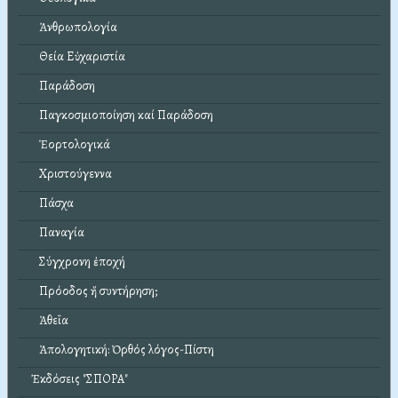
Ἀνθρωπολογία
Θεία Εὐχαριστία
Παράδοση
Παγκοσμιοποίηση καί Παράδοση
Ἑορτολογικά
Χριστούγεννα
Πάσχα
Παναγία
Σύγχρονη ἐποχή
Πρόοδος ἤ συντήρηση;
Ἀθεΐα
Ἀπολογητική: Ὀρθός λόγος-Πίστη
Ἐκδόσεις "ΣΠΟΡΑ"