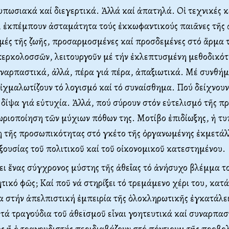
πωσιακά καί διεγερτικά. Ἀλλά καί ἀπατηλά. Οἱ τεχνικές 
, ἐκπέμπουν ἀσταμάτητα τούς ἐκκωφαντικούς παιᾶνες τῆς
μές τῆς ζωῆς, προσαρμοσμένες καί προσδεμένες στό ἅρμα 
περκολοσσῶν, λειτουργοῦν μέ τήν ἐκλεπτυσμένη μεθοδικότ
ναρπαστικά, ἀλλά, πέρα γιά πέρα, ἀπαξιωτικά. Μέ συνθή
ἰχμαλωτίζουν τό λογισμό καί τό συναίσθημα. Πού δείχνουν
 δίψα γιά εὐτυχία. Ἀλλά, πού σύρουν στόν εὐτελισμό τῆς 
ωριοποίηση τῶν μύχιων πόθων της. Μοτίβο ἐπιδίωξης, ἡ τ
η τῆς προσωπικότητας στό γκέτο τῆς ὀργανωμένης ἐκμετάλ
ξουσίας τοῦ πολιτικοῦ καί τοῦ οἰκονομικοῦ κατεστημένου.
ι ἕνας σύγχρονος μύστης τῆς ἀθεΐας τό ἀνήσυχο βλέμμα τ
τικό φῶς; Καί ποῦ νά στηρίξει τό τρεμάμενο χέρι του, κατά 
α στήν ἀπελπιστική ἐμπειρία τῆς ὁλοκληρωτικῆς ἐγκατάλε
τά τραγούδια τοῦ ἀθεϊσμοῦ εἶναι γοητευτικά καί συναρπασ
 ἤ ὁ τραγουδιστής περιδιαβάζουν στό πόντιουμ τῆς προβολ