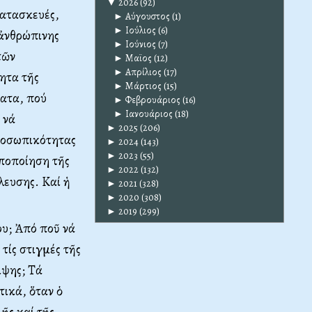
▼
2026
(92)
κατασκευές,
►
Αύγουστος
(1)
►
Ιούλιος
(6)
 ἀνθρώπινης
►
Ιούνιος
(7)
τῶν
►
Μαϊος
(12)
►
Απρίλιος
(17)
ητα τῆς
►
Μάρτιος
(15)
ματα, πού
►
Φεβρουάριος
(16)
►
Ιανουάριος
(18)
 νά
►
2025
(206)
προσωπικότητας
►
2024
(143)
►
2023
(55)
υποποίηση τῆς
►
2022
(132)
λευσης. Καί ἡ
►
2021
(328)
►
2020
(308)
►
2019
(299)
ου; Ἀπό ποῦ νά
τίς στιγμές τῆς
ιψης; Τά
τικά, ὅταν ὁ
ῆς καί τῆς