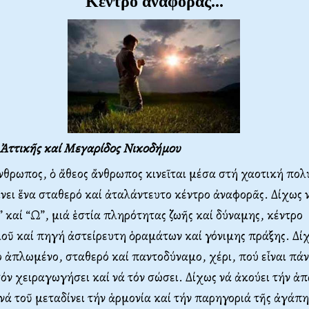
Κέντρο ἀναφορᾶς...
Ἀττικῆς καί Μεγαρίδος Νικοδήμου
θρωπος, ὁ ἄθεος ἄνθρωπος κινεῖται μέσα στή χαοτική πο
ίνει ἕνα σταθερό καί ἀταλάντευτο κέντρο ἀναφορᾶς. Δίχως 
” καί “Ω”, μιά ἑστία πληρότητας ζωῆς καί δύναμης, κέντρο
ῦ καί πηγή ἀστείρευτη ὁραμάτων καί γόνιμης πράξης. Δί
 ἁπλωμένο, σταθερό καί παντοδύναμο, χέρι, πού εἶναι πάν
 τόν χειραγωγήσει καί νά τόν σώσει. Δίχως νά ἀκούει τήν ἁ
νά τοῦ μεταδίνει τήν ἁρμονία καί τήν παρηγοριά τῆς ἀγάπη