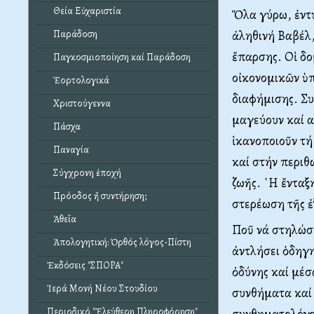
Θεία Εὐχαριστία
Ὅλα γύρω, ἐντυ
ἀληθινή Βαβέλ
Παράδοση
ἔπαρσης. Οἱ δο
Παγκοσμιοποίηση καί Παράδοση
οἰκονομικῶν ὑ
Ἑορτολογικά
διαφήμισης. Συ
Χριστούγεννα
μαγεύουν καί α
Πάσχα
ἱκανοποιοῦν τή
Παναγία
καί στήν περιθ
Σύγχρονη ἐποχή
ζωῆς. ῾Η ἔνταξ
Πρόοδος ἤ συντήρηση;
στερέωση τῆς ἐ
Ἀθεΐα
Ποῦ νά στηλώσε
Ἀπολογητική: Ὀρθός λόγος-Πίστη
ἀντλήσει ὁδηγη
Ἐκδόσεις "ΣΠΟΡΑ"
ὀδύνης καί μέσ
Ἱερά Μονή Νέου Στουδίου
συνθήματα καί 
Περιοδικό "Ἐλεύθερη Πληροφόρηση"
συνθηματολόγος