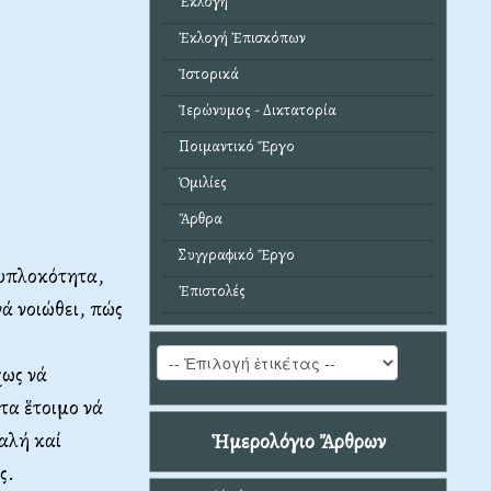
Ἐκλογή
Ἐκλογή Ἐπισκόπων
Ἱστορικά
Ἱερώνυμος - Δικτατορία
Ποιμαντικό Ἔργο
Ὁμιλίες
Ἄρθρα
Συγγραφικό Ἔργο
λυπλοκότητα,
Ἐπιστολές
νά νοιώθει, πώς
χως νά
τα ἕτοιμο νά
παλή καί
Ἡμερολόγιο Ἄρθρων
ς.