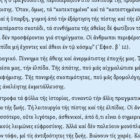
ρισης. Ὅταν, ὅμως, τά “κατεκτημένα” καί τά “κατεστημέν
αί ἡ ὕπαρξη, γυμνή ἀπό τήν ἐξάρτηση τῆς πίστης καί τῆς ἐ
ιαπέραστο σκοτάδι, τά συνθήματα τῆς ἀθεΐας δέ φωτίζουν τ
ί δέν προσφέρονται γιά στηρίγματα. Οἱ ἄνθρωποι περιφέρον
πίδα μή ἔχοντες καί ἄθεοι ἐν τῷ κόσμῳ” (᾿Εφεσ. β΄ 12).
ραγικό. Γέννημα τῆς ἄθεης καί ἀνερμάτιστης ἐποχῆς μας. 
έσα μας, τήν ἐλπίδα. Τῆς ἀπάτης, πού μᾶς αἰχμαλώτισε μέ
ιαφήμισης. Τῆς πονηρῆς σκοπιμότητας, πού μᾶς δρομολόγη
ς ἀνελέητης ἐκμετάλλευσης.
στροφα τά φύλλα τῆς ἱστορίας, συναντῶ τήν ἄλλη πραγματι
α τῆς ζωῆς. Τή λειτουργία τῆς πίστης καί τῆς ἐλπίδας. Οἱ ἄ
ισσότερο, οὔτε λιγότερο, ἀσθενικοί, ἀπό ὅ,τι εἶναι ὁ σημερ
ικούς λειμῶνες εὐφροσύνης. Ἀλλά καί δέν παλεύουν μονόπλ
ν τάφο, μέ τίς ἀντιξοότητες τῆς ζωῆς. Βιώνουν τίς χαρές. Κ