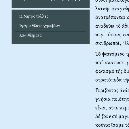
λαϊκῆς ἀναγνώ
12 Μητροπολίτες
ἀνατρέπονται κ
ἀναδεύει τό ἀδ
Ἄρθρα ἄλλων συγγραφέων
περιπέτειας κα
Ἀπανθίσματα
σκυθρωποί, “ἐλ
Τό φαινόμενο τ
πού σκότωσε, μ
φωτισμό τῆς δ
στρατόπεδα τῆ
Γυρίζοντας ἀνά
γνήσια ποιότητ
εἶναι, οὔτε περ
Δέ ζοῦν σέ μαγ
κούνια ἴσαμε τό