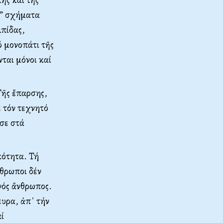
α” σχήματα
λπίδας,
ό μονοπάτι τῆς
ται μόνοι καί
Τῆς ἔπαρσης,
 τόν τεχνητό
σε στά
κότητα. Τή
νθρωποι δέν
ινός ἄνθρωπος.
ευρα, ἀπ᾿ τήν
αί