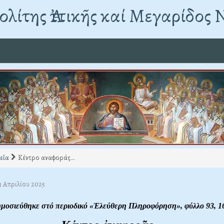
λίτης Ἀττικῆς καί Μεγαρίδος 
εΐα
Κέντρο αναφοράς...
3 Απριλίου 2025
ημοσιεύθηκε στό περιοδικό «Ἐλεύθερη Πληροφόρηση»,
φύλλο 93, 1