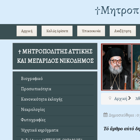
†Mητροπο
Αρχική
Καλῶς ὁρίσατε
Ἐπικοινωνία
Αναζήτηση
† ΜΗΤΡΟΠΟΛΙΤΗΣ ΑΤΤΙΚΗΣ
ΚΑΙ ΜΕΓΑΡΙΔΟΣ ΝΙΚΟΔΗΜΟΣ
Βιογραφικό
Προσωπικότητα
Αρχική
Ἀθ
Κανονικότητα ἐκλογῆς
Νεκρολογίες
Δημοσιεύθηκε : 0
Φωτογραφίες
Τό ἄρθρο αὐτό δ
Ἠχητικά κηρύγματα