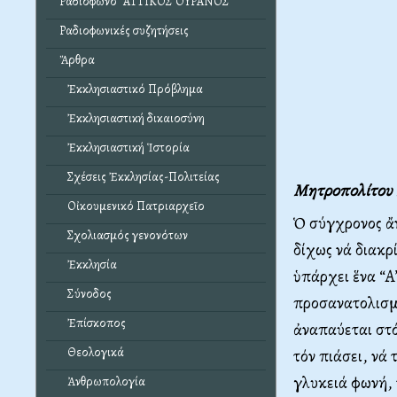
Ραδιόφωνο "ΑΤΤΙΚΟΣ ΟΥΡΑΝΟΣ"
Ραδιοφωνικές συζητήσεις
Ἄρθρα
Ἐκκλησιαστικό Πρόβλημα
Ἐκκλησιαστική δικαιοσύνη
Ἐκκλησιαστική Ἱστορία
Σχέσεις Ἐκκλησίας-Πολιτείας
Μητροπολίτου 
Οἰκουμενικό Πατριαρχεῖο
Ὁ σύγχρονος ἄν
Σχολιασμός γενονότων
δίχως νά διακρ
Ἐκκλησία
ὑπάρχει ἕνα “Α
Σύνοδος
προσανατολισμο
Ἐπίσκοπος
ἀναπαύεται στό
Θεολογικά
τόν πιάσει, νά
γλυκειά φωνή, 
Ἀνθρωπολογία