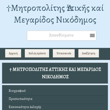
†Mητροπολίτης Ἀττικῆς καί
Μεγαρίδος Νικόδημος
Ἀπανθίσματα
Αρχική
Καλῶς ὁρίσατε
Ἐπικοινωνία
Αναζήτηση
† ΜΗΤΡΟΠΟΛΙΤΗΣ ΑΤΤΙΚΗΣ ΚΑΙ ΜΕΓΑΡΙΔΟΣ
ΝΙΚΟΔΗΜΟΣ
Βιογραφικό
Προσωπικότητα
Κανονικότητα ἐκλογῆς