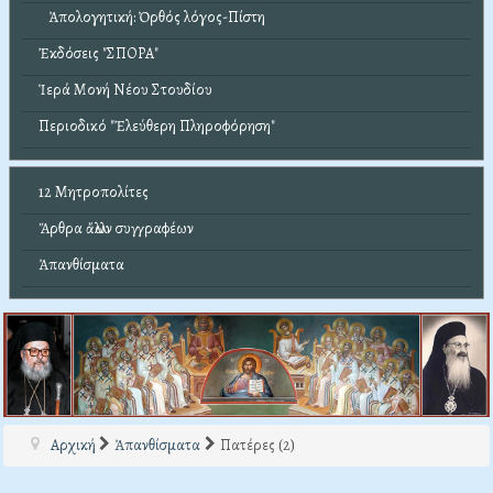
Ἀπολογητική: Ὀρθός λόγος-Πίστη
Ἐκδόσεις "ΣΠΟΡΑ"
Ἱερά Μονή Νέου Στουδίου
Περιοδικό "Ἐλεύθερη Πληροφόρηση"
12 Μητροπολίτες
Ἄρθρα ἄλλων συγγραφέων
Ἀπανθίσματα
Αρχική
Ἀπανθίσματα
Πατέρες (2)