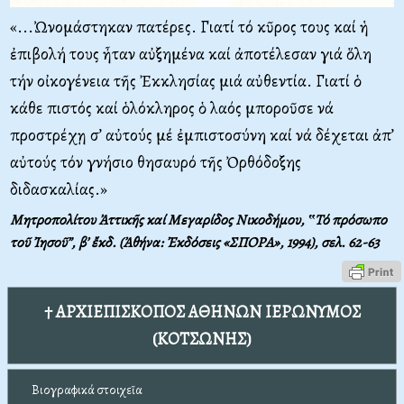
«...Ὠνομάστηκαν πατέρες. Γιατί τό κῦρος τους καί ἡ
ἐπιβολή τους ἦταν αὐξημένα καί ἀποτέλεσαν γιά ὅλη
τήν οἰκογένεια τῆς Ἐκκλησίας μιά αὐθεντία. Γιατί ὁ
κάθε πιστός καί ὁλόκληρος ὁ λαός μποροῦσε νά
προστρέχῃ σ’ αὐτούς μέ ἐμπιστοσύνη καί νά δέχεται ἀπ’
αὐτούς τόν γνήσιο θησαυρό τῆς Ὀρθόδοξης
διδασκαλίας.»
Μητροπολίτου Ἀττικῆς καί Μεγαρίδος Νικοδήμου, ‟Τό πρόσωπο
τοῦ Ἰησοῦ”, β’ ἔκδ. (Ἀθήνα: Ἐκδόσεις «ΣΠΟΡΑ», 1994), σελ.
62-63
† ΑΡΧΙΕΠΙΣΚΟΠΟΣ ΑΘΗΝΩΝ ΙΕΡΩΝΥΜΟΣ
(ΚΟΤΣΩΝΗΣ)
Βιογραφικά στοιχεῖα