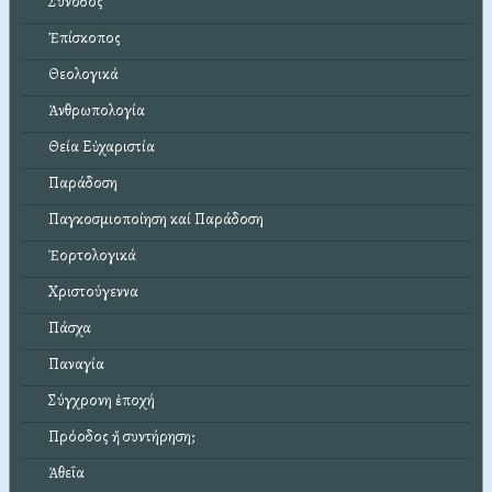
Σύνοδος
Ἐπίσκοπος
Θεολογικά
Ἀνθρωπολογία
Θεία Εὐχαριστία
Παράδοση
Παγκοσμιοποίηση καί Παράδοση
Ἑορτολογικά
Χριστούγεννα
Πάσχα
Παναγία
Σύγχρονη ἐποχή
Πρόοδος ἤ συντήρηση;
Ἀθεΐα