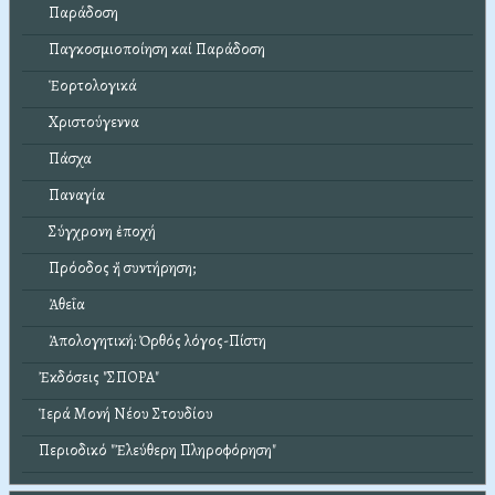
Παράδοση
Παγκοσμιοποίηση καί Παράδοση
Ἑορτολογικά
Χριστούγεννα
Πάσχα
Παναγία
Σύγχρονη ἐποχή
Πρόοδος ἤ συντήρηση;
Ἀθεΐα
Ἀπολογητική: Ὀρθός λόγος-Πίστη
Ἐκδόσεις "ΣΠΟΡΑ"
Ἱερά Μονή Νέου Στουδίου
Περιοδικό "Ἐλεύθερη Πληροφόρηση"