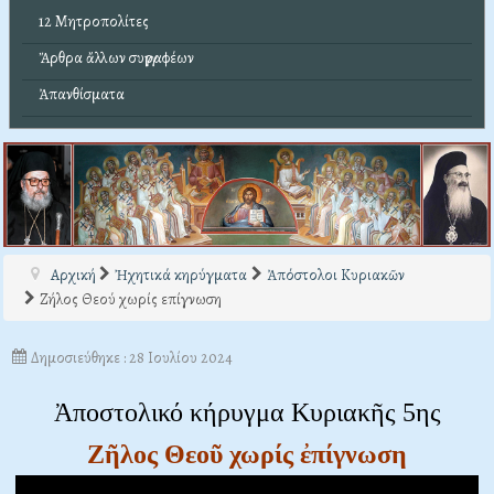
12 Μητροπολίτες
Ἄρθρα ἄλλων συγγραφέων
Ἀπανθίσματα
Αρχική
Ἠχητικά κηρύγματα
Ἀπόστολοι Κυριακῶν
Ζήλος Θεού χωρίς επίγνωση
Δημοσιεύθηκε : 28 Ιουλίου 2024
Ἀποστολικό κήρυγμα Κυριακῆς 5ης
Ζῆλος Θεοῦ χωρίς ἐπίγνωση