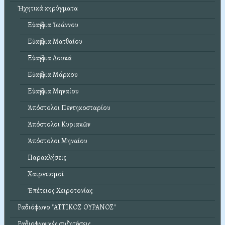
Ἠχητικά κηρύγματα
Εὐαγγέλια Ἰωάννου
Εὐαγγέλια Ματθαίου
Εὐαγγέλια Λουκᾶ
Εὐαγγέλια Μάρκου
Εὐαγγέλια Μηναίου
Ἀπόστολοι Πεντηκοσταρίου
Ἀπόστολοι Κυριακῶν
Ἀπόστολοι Μηναίου
Παρακλήσεις
Χαιρετισμοί
Ἐπέτειος Χειροτονίας
Ραδιόφωνο "ΑΤΤΙΚΟΣ ΟΥΡΑΝΟΣ"
Ραδιοφωνικές συζητήσεις