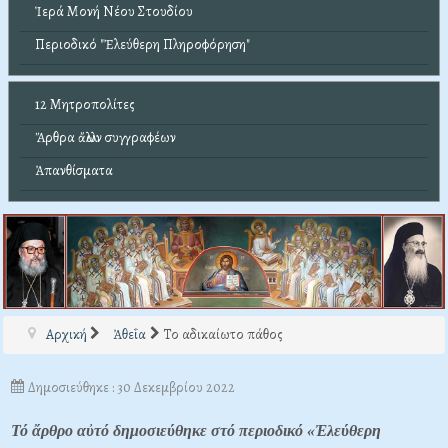
Ἱερά Μονή Νέου Στουδίου
Περιοδικό "Ἐλεύθερη Πληροφόρηση"
12 Μητροπολίτες
Ἄρθρα ἄλλων συγγραφέων
Ἀπανθίσματα
Αρχική
Ἀθεΐα
Το αδικαίωτο πάθος
Δημοσιεύθηκε : 30 Δεκεμβρίου 2022
Τό ἄρθρο αὐτό δημοσιεύθηκε στό περιοδικό «Ἐλεύθερη