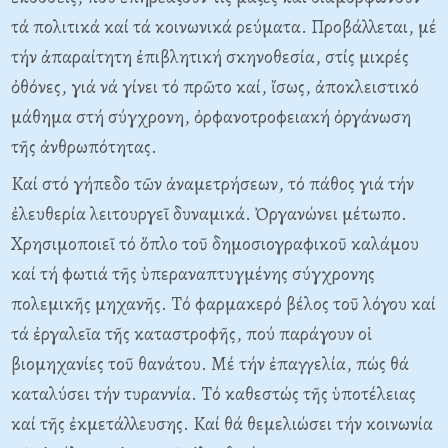
τά πολιτικά καί τά κοινωνικά ρεύματα. Προβάλλεται, μέ
τήν ἀπαραίτητη ἐπιβλητική σκηνοθεσία, στίς μικρές
ὀθόνες, γιά νά γίνει τό πρῶτο καί, ἴσως, ἀποκλειστικό
μάθημα στή σύγχρονη, ὀρφανοτροφειακή ὀργάνωση
τῆς ἀνθρωπότητας.
Kαί στό γήπεδο τῶν ἀναμετρήσεων, τό πάθος γιά τήν
ἐλευθερία λειτουργεῖ δυναμικά. Ὀργανώνει μέτωπο.
Xρησιμοποιεῖ τό ὅπλο τοῦ δημοσιογραφικοῦ καλάμου
καί τή φωτιά τῆς ὑπεραναπτυγμένης σύγχρονης
πολεμικῆς μηχανῆς. Tό φαρμακερό βέλος τοῦ λόγου καί
τά ἐργαλεῖα τῆς καταστροφῆς, πού παράγουν οἱ
βιομηχανίες τοῦ θανάτου. Mέ τήν ἐπαγγελία, πώς θά
καταλύσει τήν τυραννία. Tό καθεστώς τῆς ὑποτέλειας
καί τῆς ἐκμετάλλευσης. Kαί θά θεμελιώσει τήν κοινωνία