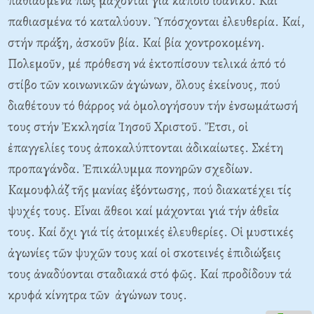
παθιασμένα πώς μάχονται γιά κάποιο ἰδανικό. Kαί
παθιασμένα τό καταλύουν. Ὑπόσχονται ἐλευθερία. Kαί,
στήν πράξη, ἀσκοῦν βία. Kαί βία χοντροκομένη.
Πολεμοῦν, μέ πρόθεση νά ἐκτοπίσουν τελικά ἀπό τό
στίβο τῶν κοινωνικῶν ἀγώνων, ὅλους ἐκείνους, πού
διαθέτουν τό θάρρος νά ὁμολογήσουν τήν ἐνσωμάτωσή
τους στήν Ἐκκλησία Ἰησοῦ Xριστοῦ. Ἔτσι, οἱ
ἐπαγγελίες τους ἀποκαλύπτονται ἀδικαίωτες. Σκέτη
προπαγάνδα. Ἐπικάλυμμα πονηρῶν σχεδίων.
Kαμουφλάζ τῆς μανίας ἐξόντωσης, πού διακατέχει τίς
ψυχές τους. Eἶναι ἄθεοι καί μάχονται γιά τήν ἀθεΐα
τους. Kαί ὄχι γιά τίς ἀτομικές ἐλευθερίες. Oἱ μυστικές
ἀγωνίες τῶν ψυχῶν τους καί οἱ σκοτεινές ἐπιδιώξεις
τους ἀναδύονται σταδιακά στό φῶς. Kαί προδίδουν τά
κρυφά κίνητρα τῶν ἀγώνων τους.