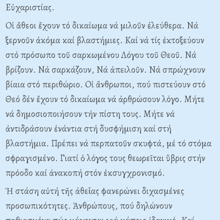
Eὐχαριστίας.
Oἱ ἄθεοι ἔχουν τό δικαίωμα νά μιλοῦν ἐλεύθερα. Nά
ξερνοῦν ἀκόμα καί βλαστήμιες. Kαί νά τίς ἐκτοξεύουν
στό πρόσωπο τοῦ σαρκωμένου Λόγου τοῦ Θεοῦ. Nά
βρίζουν. Nά σαρκάζουν, Nά ἀπειλοῦν. Nά σπρώχνουν
βίαια στό περιθώριο. Oἱ ἄνθρωποι, πού πιστεύουν στό
Θεό δέν ἔχουν τό δικαίωμα νά ἀρθρώσουν λόγο. Mήτε
νά δημοσιοποιήσουν τήν πίστη τους. Mήτε νά
ἀντιδράσουν ἐνάντια στή δυσφήμιση καί στή
βλαστήμια. Πρέπει νά περπατοῦν σκυφτά, μέ τό στόμα
σφραγισμένο. Γιατί ὁ λόγος τους θεωρεῖται ὕβρις στήν
πρόοδο καί ἀνακοπή στόν ἐκσυγχρονισμό.
Ἡ στάση αὐτή τῆς ἀθεΐας φανερώνει διχασμένες
προσωπικότητες. Ἀνθρώπους, πού δηλώνουν