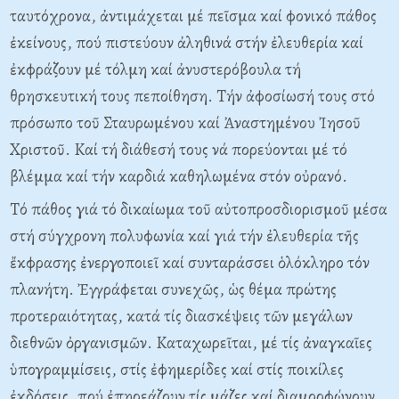
ταυτόχρονα, ἀντιμάχεται μέ πεῖσμα καί φονικό πάθος
ἐκείνους, πού πιστεύουν ἀληθινά στήν ἐλευθερία καί
ἐκφράζουν μέ τόλμη καί ἀνυστερόβουλα τή
θρησκευτική τους πεποίθηση. Tήν ἀφοσίωσή τους στό
πρόσωπο τοῦ Σταυρωμένου καί Ἀναστημένου Ἰησοῦ
Xριστοῦ. Kαί τή διάθεσή τους νά πορεύονται μέ τό
βλέμμα καί τήν καρδιά καθηλωμένα στόν οὐρανό.
Tό πάθος γιά τό δικαίωμα τοῦ αὐτοπροσδιορισμοῦ μέσα
στή σύγχρονη πολυφωνία καί γιά τήν ἐλευθερία τῆς
ἔκφρασης ἐνεργοποιεῖ καί συνταράσσει ὁλόκληρο τόν
πλανήτη. Ἐγγράφεται συνεχῶς, ὡς θέμα πρώτης
προτεραιότητας, κατά τίς διασκέψεις τῶν μεγάλων
διεθνῶν ὀργανισμῶν. Kαταχωρεῖται, μέ τίς ἀναγκαῖες
ὑπογραμμίσεις, στίς ἐφημερίδες καί στίς ποικίλες
ἐκδόσεις, πού ἐπηρεάζουν τίς μάζες καί διαμορφώνουν