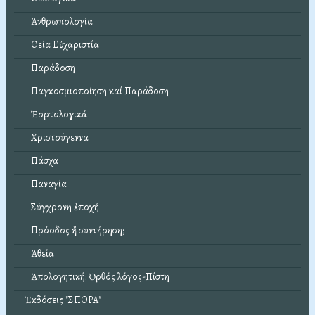
Ἀνθρωπολογία
Θεία Εὐχαριστία
Παράδοση
Παγκοσμιοποίηση καί Παράδοση
Ἑορτολογικά
Χριστούγεννα
Πάσχα
Παναγία
Σύγχρονη ἐποχή
Πρόοδος ἤ συντήρηση;
Ἀθεΐα
Ἀπολογητική: Ὀρθός λόγος-Πίστη
Ἐκδόσεις "ΣΠΟΡΑ"