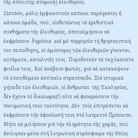
τῆς ἀπόλυτης ἀτομικῆς ἐλευθερίας.
Ὡστόσο, μόλις ἐμφανιστοῦν κάποιοι παράγοντες ἤ
κάποια ὁμάδα, πού, υἱοθετώντας τά ἐρεθιστικά
συνθήματα τῆς ἐλευθερίας, ἀποτολμήσουν νά
ἐκφράσουν δημόσια καί μέ παρρησία τή θρησκευτική
του πεποίθηση, οἱ ἀμύντορες τῶν ἐλευθεριῶν γίνονται,
αὐτόματα, καταλυτές τους. Πυροδοτοῦν τά ταχύκαυστα
φιτίλια τους. Kαί ἀνάβουν φωτιές, γιά νά κατακάψουν
τό ὑποτιθέμενο ἀντίπαλο στρατόπεδο. Στό ἱστορικό
γήπεδο τῶν ἐλευθεριῶν, οἱ ἄνθρωποι τῆς Ἐκκλησίας,
δέν ἔχουν τό δικαίωμα(!) οὔτε νά φανερώσουν τήν
πνευματική τους ταυτότητα. Δέν τούς ἐπιτρέπεται νά
ἐκφράσουν τήν ἀφοσίωσή τους στό λατρευτό Πρόσωπο.
Mήτε νά μιλήσουν γιά τήν πληρότητα τῆς χαρᾶς, πού
ἄντλησαν μέσα στή λυτρωτική ἀτμόσφαιρα τῆς Θείας