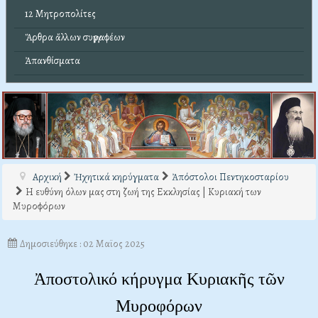
12 Μητροπολίτες
Ἄρθρα ἄλλων συγγραφέων
Ἀπανθίσματα
Αρχική
Ἠχητικά κηρύγματα
Ἀπόστολοι Πεντηκοσταρίου
Η ευθύνη όλων μας στη ζωή της Εκκλησίας | Κυριακή των
Μυροφόρων
Δημοσιεύθηκε : 02 Μαϊος 2025
Ἀποστολικό κήρυγμα Κυριακῆς τῶν
Μυροφόρων