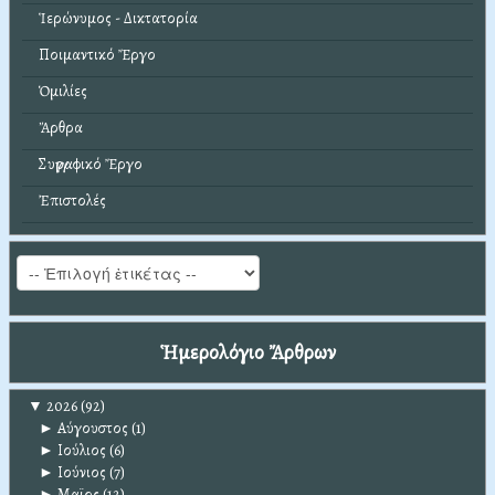
Ἱερώνυμος - Δικτατορία
Ποιμαντικό Ἔργο
Ὁμιλίες
Ἄρθρα
Συγγραφικό Ἔργο
Ἐπιστολές
Ἡμερολόγιο Ἄρθρων
▼
2026
(92)
►
Αύγουστος
(1)
►
Ιούλιος
(6)
►
Ιούνιος
(7)
►
Μαϊος
(12)