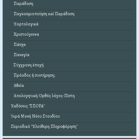
Παράδοση
Παγκοσμιοποίηση καί Παράδοση
Ἑορτολογικά
Χριστούγεννα
Πάσχα
Παναγία
Σύγχρονη ἐποχή
Πρόοδος ἤ συντήρηση;
Ἀθεΐα
Ἀπολογητική: Ὀρθός λόγος-Πίστη
Ἐκδόσεις "ΣΠΟΡΑ"
Ἱερά Μονή Νέου Στουδίου
Περιοδικό "Ἐλεύθερη Πληροφόρηση"