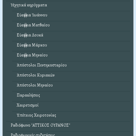
Ἠχητικά κηρύγματα
Εὐαγγέλια Ἰωάννου
Εὐαγγέλια Ματθαίου
Εὐαγγέλια Λουκᾶ
Εὐαγγέλια Μάρκου
Εὐαγγέλια Μηναίου
Ἀπόστολοι Πεντηκοσταρίου
Ἀπόστολοι Κυριακῶν
Ἀπόστολοι Μηναίου
Παρακλήσεις
Χαιρετισμοί
Ἐπέτειος Χειροτονίας
Ραδιόφωνο "ΑΤΤΙΚΟΣ ΟΥΡΑΝΟΣ"
Ραδιοφωνικές συζητήσεις