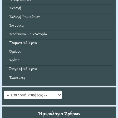
Ἐκλογή
Ἐκλογή Ἐπισκόπων
Ἱστορικά
Ἱερώνυμος - Δικτατορία
Ποιμαντικό Ἔργο
Ὁμιλίες
Ἄρθρα
Συγγραφικό Ἔργο
Ἐπιστολές
Ἡμερολόγιο Ἄρθρων