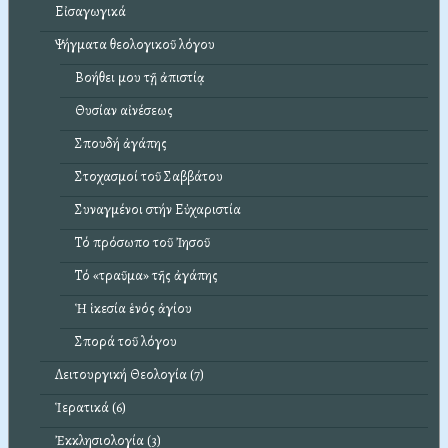
Εἰσαγωγικά
Ψήγματα θεολογικοῦ λόγου
Βοήθει μου τῇ ἀπιστίᾳ
Θυσίαν αἰνέσεως
Σπουδή ἀγάπης
Στοχασμοί τοῦ Σαββάτου
Συναγμένοι στήν Εὐχαριστία
Τό πρόσωπο τοῦ Ἰησοῦ
Τό «τραῦμα» τῆς ἀγάπης
Ἡ ἱκεσία ἑνός ἁγίου
Σπορά τοῦ λόγου
Λειτουργική Θεολογία (7)
Ἱερατικά (6)
Ἐκκλησιολογία (3)