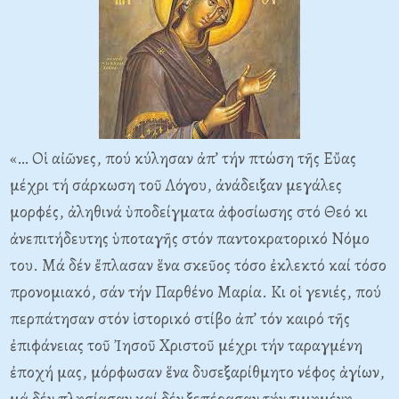
«… Οἱ αἰῶνες, πού κύλησαν ἀπ’ τήν πτώση τῆς Εὔας
μέχρι τή σάρκωση τοῦ Λόγου, ἀνάδειξαν μεγάλες
μορφές, ἀληθινά ὑποδείγματα ἀφοσίωσης στό Θεό κι
ἀνεπιτήδευτης ὑποταγῆς στόν παντοκρατορικό Νόμο
του. Μά δέν ἔπλασαν ἕνα σκεῦος τόσο ἐκλεκτό καί τόσο
προνομιακό, σάν τήν Παρθένο Μαρία. Κι οἱ γενιές, πού
περπάτησαν στόν ἱστορικό στίβο ἀπ’ τόν καιρό τῆς
ἐπιφάνειας τοῦ Ἰησοῦ Χριστοῦ μέχρι τήν ταραγμένη
ἐποχή μας, μόρφωσαν ἕνα δυσεξαρίθμητο νέφος ἁγίων,
μά δέν πλησίασαν καί δέν ξεπέρασαν τήν τιμημένη,