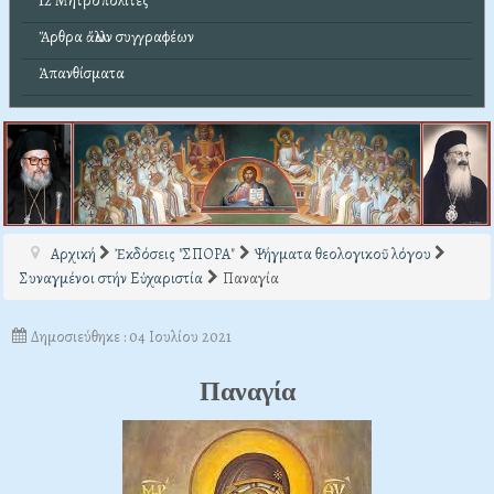
12 Μητροπολίτες
Ἄρθρα ἄλλων συγγραφέων
Ἀπανθίσματα
Αρχική
Ἐκδόσεις "ΣΠΟΡΑ"
Ψήγματα θεολογικοῦ λόγου
Συναγμένοι στήν Εὐχαριστία
Παναγία
Δημοσιεύθηκε : 04 Ιουλίου 2021
Παναγία