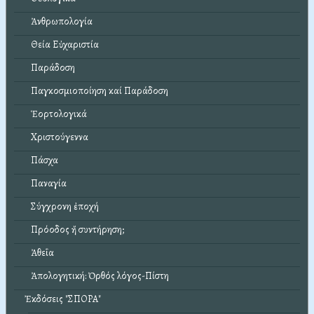
Ἀνθρωπολογία
Θεία Εὐχαριστία
Παράδοση
Παγκοσμιοποίηση καί Παράδοση
Ἑορτολογικά
Χριστούγεννα
Πάσχα
Παναγία
Σύγχρονη ἐποχή
Πρόοδος ἤ συντήρηση;
Ἀθεΐα
Ἀπολογητική: Ὀρθός λόγος-Πίστη
Ἐκδόσεις "ΣΠΟΡΑ"