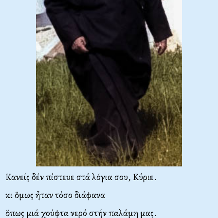
Κανείς δέν πίστευε στά λόγια σου, Κύριε.
κι ὅμως ἦταν τόσο διάφανα
ὅπως μιά χούφτα νερό στήν παλάμη μας.