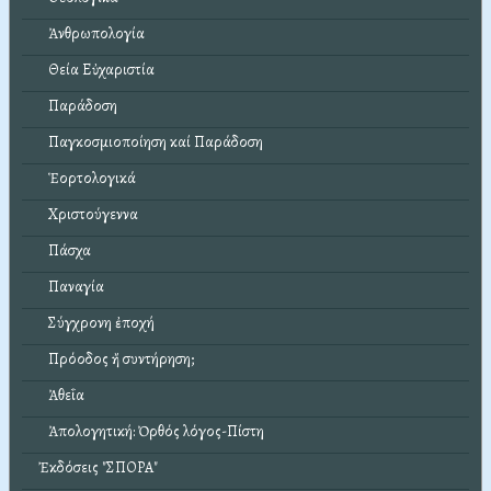
Ἀνθρωπολογία
Θεία Εὐχαριστία
Παράδοση
Παγκοσμιοποίηση καί Παράδοση
Ἑορτολογικά
Χριστούγεννα
Πάσχα
Παναγία
Σύγχρονη ἐποχή
Πρόοδος ἤ συντήρηση;
Ἀθεΐα
Ἀπολογητική: Ὀρθός λόγος-Πίστη
Ἐκδόσεις "ΣΠΟΡΑ"