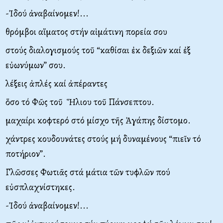
-Ἰδού ἀναβαίνομεν!...
θρόμβοι αἵματος στήν αἱμάτινη πορεία σου
στούς διαλογισμούς τοῦ “καθίσαι ἐκ δεξιῶν καί ἐξ
εὐωνύμων” σου.
λέξεις ἁπλές καί ἀπέραντες
ὅσο τό Φῶς τοῦ Ἥλιου τοῦ Πάνσεπτου.
μαχαίρι κοφτερό στό μίσχο τῆς Ἀγάπης δίστομο.
χάντρες κουδουνάτες στούς μή δυναμένους “πιεῖν τό
ποτήρι­ον”.
Γλῶσσες Φωτιᾶς στά μάτια τῶν τυφλῶν πού
εὐσπλαχνίστηκες.
-Ἰδού ἀναβαίνομεν!...