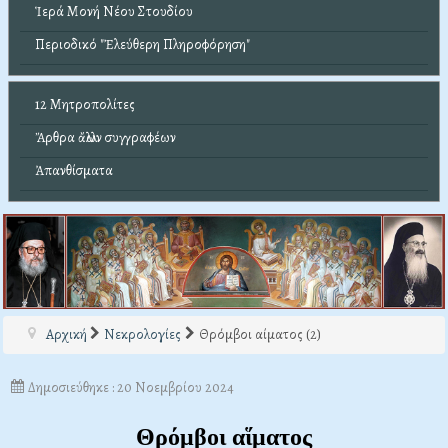
Ἱερά Μονή Νέου Στουδίου
Περιοδικό "Ἐλεύθερη Πληροφόρηση"
12 Μητροπολίτες
Ἄρθρα ἄλλων συγγραφέων
Ἀπανθίσματα
Αρχική
Νεκρολογίες
Θρόμβοι αίματος (2)
Δημοσιεύθηκε : 20 Νοεμβρίου 2024
Θρόμβοι αἵματος