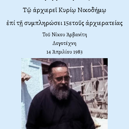
Τῷ ἀρχιερεῖ Κυρίῳ Νικοδήμῳ
ἐπί τῇ συμπληρώσει 15ετοῦς ἀρχιερατείας
Τοῦ Νίκου Ἀρβανίτη
Λογοτέχνη
14 Ἀπριλίου 1983