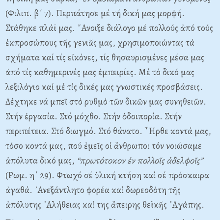
(Φιλιπ. β΄ 7). Περπάτησε μέ τή δική μας μορφή.
Στάθηκε πλάϊ μας. ῎Ανοιξε διάλογο μέ πολλούς ἀπό τούς
ἐκπροσώπους τῆς γενιᾶς μας, χρησιμοποιώντας τά
σχήματα καί τίς εἰκόνες, τίς θησαυρισμένες μέσα μας
ἀπό τίς καθημερινές μας ἐμπειρίες. Μέ τό δικό μας
λεξιλόγιο καί μέ τίς δικές μας γνωστικές προσβάσεις.
Δέχτηκε νά μπεῖ στό ρυθμό τῶν δικῶν μας συνηθειῶν.
Στήν ἐργασία. Στό μόχθο. Στήν ὁδοιπορία. Στήν
περιπέτεια. Στό διωγμό. Στό θάνατο. ῏Ηρθε κοντά μας,
τόσο κοντά μας, πού ἐμεῖς οἱ ἄνθρωποι τόν νοιώσαμε
ἀπόλυτα δικό μας,
“πρωτότοκον ἐν πολλοῖς ἀδελφοῖς”
(Ρωμ. η΄ 29). Φτωχό σέ ὑλική κτήση καί σέ πρόσκαιρα
ἀγαθά. ᾿Ανεξάντλητο φορέα καί δωρεοδότη τῆς
ἀπόλυτης ᾿Αλήθειας καί της ἄπειρης θεϊκῆς ᾿Αγάπης.