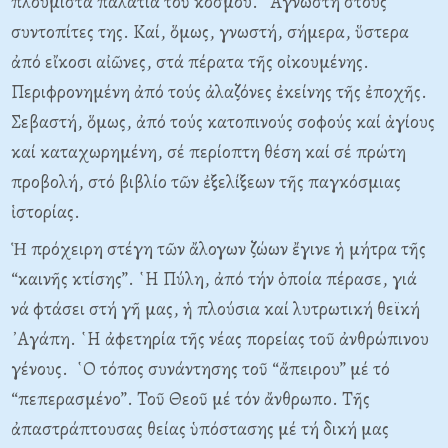
πλουμιστά παλάτια τοῦ κόσμου. ῎Αγνωστη στούς
συντοπίτες της. Καί, ὅμως, γνωστή, σήμερα, ὕστερα
ἀπό εἴκοσι αἰῶνες, στά πέρατα τῆς οἰκουμένης.
Περιφρονημένη ἀπό τούς ἀλαζόνες ἐκείνης τῆς ἐποχῆς.
Σεβαστή, ὅμως, ἀπό τούς κατοπινούς σοφούς καί ἁγίους
καί καταχωρημένη, σέ περίοπτη θέση καί σέ πρώτη
προβολή, στό βιβλίο τῶν ἐξελίξεων τῆς παγκόσμιας
ἱστορίας.
Ἡ πρόχειρη στέγη τῶν ἄλογων ζώων ἔγινε ἡ μήτρα τῆς
“καινῆς κτίσης”. ῾Η Πύλη, ἀπό τήν ὁποία πέρασε, γιά
νά φτάσει στή γῆ μας, ἡ πλούσια καί λυτρωτική θεϊκή
᾿Αγάπη. ῾Η ἀφετηρία τῆς νέας πορείας τοῦ ἀνθρώπινου
γένους. ῾Ο τόπος συνάντησης τοῦ “ἄπειρου” μέ τό
“πεπερασμένο”. Τοῦ Θεοῦ μέ τόν ἄνθρωπο. Τῆς
ἀπαστράπτουσας θείας ὑπόστασης μέ τή δική μας