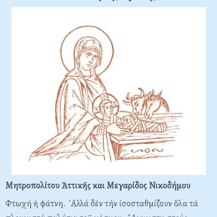
Μητροπολίτου Ἀττικῆς και Μεγαρίδος Νικοδήμου
Φτωχή ἡ φάτνη. ᾿Αλλά δέν τήν ἰσοσταθμίζουν ὅλα τά