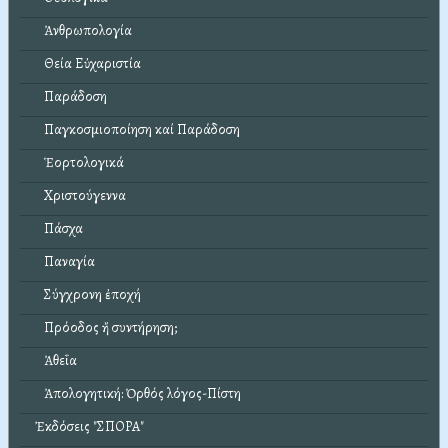
Ἀνθρωπολογία
Θεία Εὐχαριστία
Παράδοση
Παγκοσμιοποίηση καί Παράδοση
Ἑορτολογικά
Χριστούγεννα
Πάσχα
Παναγία
Σύγχρονη ἐποχή
Πρόοδος ἤ συντήρηση;
Ἀθεΐα
Ἀπολογητική: Ὀρθός λόγος-Πίστη
Ἐκδόσεις "ΣΠΟΡΑ"