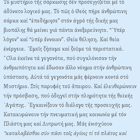
Τό μυστήριο τῆς σάρκωσης δέν προσεγγίζεται μέ τό
ἀδύνατο λογικό μας. Τό πῶς ὁ Θεός πῆρε ἀνθρώπινη
σάρκα καί “ἐπεδήμησε” στόν ἀγρό τῆς δικῆς μας
βιοπάλης θά μείνει γιά πάντα ἀνεξερεύνητο. “῾Υπέρ
λόγον” καί “ὑπέρ ἔννοιαν”. Θεία θέληση. Καί θεία
ἐνέργεια. ᾿Εμεῖς ζήσαμε καί ζοῦμε τά περιστατικά.
῞Ολα ἐκεῖνα τά γεγονότα, πού συγκλόνισαν τήν
ἀνθρωπότητα καί ἔδωσαν ἄλλο νόημα στήν ἀνθρώπινη
ὑπόσταση. Αὐτά τά γεγονότα μᾶς φέρνουν κοντά στό
Μυστήριο. Στίς παρυφές τοῦ ἄπειρου. Καί ἐλευθερώνουν
τήν πρόσβαση, πού ὁδηγεῖ στήν πληρότητα τῆς θεϊκῆς
᾿Αγάπης. ᾿Εγκαινίζουν τό διάλογο τῆς προσευχῆς μας.
Κατακυρώνουν τήν πνευματική μας κοινωνία μέ τόν
Πλάστη μας καί Λυτρωτή μας. Μᾶς ἐνισχύουν
“καταλαβέσθαι σύν πᾶσι τοῖς ἁγίοις τί τό πλάτος καί