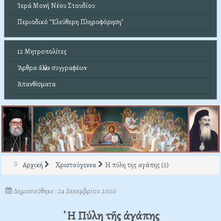
Ἱερά Μονή Νέου Στουδίου
Περιοδικό "Ἐλεύθερη Πληροφόρηση"
12 Μητροπολίτες
Ἄρθρα ἄλλων συγγραφέων
Ἀπανθίσματα
Αρχική
Χριστούγεννα
Η πύλη της αγάπης (2)
Δημοσιεύθηκε : 24 Δεκεμβρίου 2020
῾Η Πύλη τῆς ἀγάπης