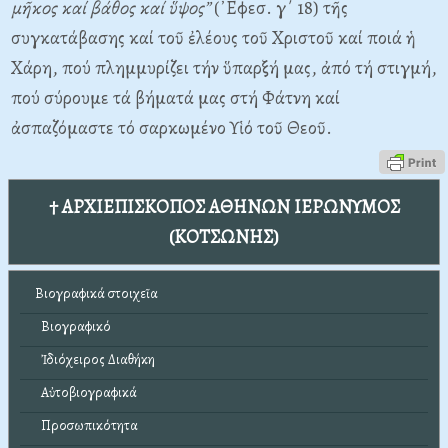
μῆκος καί βάθος καί ὕψος”
(᾿Εφεσ. γ΄ 18) τῆς
συγκατάβασης καί τοῦ ἐλέους τοῦ Χριστοῦ καί ποιά ἡ
Χάρη, πού πλημμυρίζει τήν ὕπαρξή μας, ἀπό τή στιγμή,
πού σύρουμε τά βήματά μας στή Φάτνη καί
ἀσπαζόμαστε τό σαρκωμένο Υἱό τοῦ Θεοῦ.
† ΑΡΧΙΕΠΙΣΚΟΠΟΣ ΑΘΗΝΩΝ ΙΕΡΩΝΥΜΟΣ
(ΚΟΤΣΩΝΗΣ)
Βιογραφικά στοιχεῖα
Βιογραφικό
Ἰδιόχειρος Διαθήκη
Αὐτοβιογραφικά
Προσωπικότητα