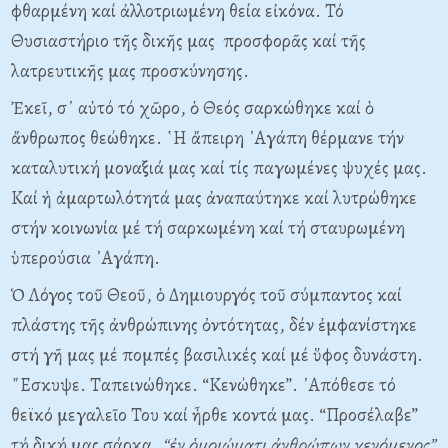
φθαρμένη καί ἀλλοτριωμένη θεία εἰκόνα. Τό
Θυσιαστήριο τῆς δικῆς μας προσφορᾶς καί τῆς
λατρευτικῆς μας προσκύνησης.
Ἐκεῖ, σ᾿ αὐτό τό χῶρο, ὁ Θεός σαρκώθηκε καί ὁ
ἄνθρωπος θεώθηκε. ῾Η ἄπειρη ᾿Αγάπη θέρμανε τήν
καταλυτική μοναξιά μας καί τίς παγωμένες ψυχές μας.
Καί ἡ ἁμαρτωλότητά μας ἀναπαύτηκε καί λυτρώθηκε
στήν κοινωνία μέ τή σαρκωμένη καί τή σταυρωμένη
ὑπερούσια ᾿Αγάπη.
Ὁ Λόγος τοῦ Θεοῦ, ὁ Δημιουργός τοῦ σύμπαντος καί
πλάστης τῆς ἀνθρώπινης ὀντότητας, δέν ἐμφανίστηκε
στή γῆ μας μέ πομπές βασιλικές καί μέ ὕφος δυνάστη.
῎Εσκυψε. Ταπεινώθηκε. “Κενώθηκε”. ᾿Απόθεσε τό
θεϊκό μεγαλεῖο Του καί ἦρθε κοντά μας. “Προσέλαβε”
τή δική μας σάρκα,
“ἐν ὁμοιώματι ἀνθρώπων γενόμενος”