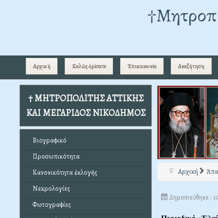
†Mητροπο
Αρχική
Καλῶς ὁρίσατε
Ἐπικοινωνία
Αναζήτηση
† ΜΗΤΡΟΠΟΛΙΤΗΣ ΑΤΤΙΚΗΣ
ΚΑΙ ΜΕΓΑΡΙΔΟΣ ΝΙΚΟΔΗΜΟΣ
Βιογραφικό
Προσωπικότητα
Αρχική
Ἀπα
Κανονικότητα ἐκλογῆς
Νεκρολογίες
Δημοσιεύθηκε : 3
Φωτογραφίες