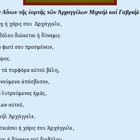
 Αἴνων τῆς ἑορτῆς τῶν Ἀρχαγγέλων Μιχαήλ καί Γαβριήλ
ῃ ἡ χάρις σου Ἀρχάγγελε,
βόλου διώκεται ἡ δύναμις·
ῷ φωτί σου προσμένειν,
ρος.
ε τά πυρφόρα αὐτοῦ βέλη,
κινούμενα ἀπόσβεσον,
υ λυτρούμενος ἡμᾶς,
λων αὐτοῦ,
αήλ Ἀρχάγγελε.
σκιάσει ἡ χάρις σου Ἀρχάγγελε,
ται ἡ δύναμη τοῦ διαβόλου,