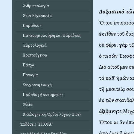
Ἀνθρωπολογία
Δοξαστικό τῶν
Θεία Εὐχαριστία
Ὅπου ἐπισκιάσ
Παράδοση
ἐκεῖθεν τοῦ δια
Παγκοσμιοποίηση καί Παράδοση
οὐ φέρει γάρ τ
Ἑορτολογικά
ὁ πεσών Ἑωσφό
Χριστούγεννα
Πάσχα
Διό αἰτοῦμεν σ
Παναγία
τά καθ’ ἡμῶν 
Σύγχρονη ἐποχή
τῇ μεσιτείᾳ σο
Πρόοδος ἤ συντήρηση;
ἐκ τῶν σκανδά
Ἀθεΐα
ἀξιΰμνητε Μιχ
Ἀπολογητική: Ὀρθός λόγος-Πίστη
Ὅπου κι ἄν ἐπι
Ἐκδόσεις "ΣΠΟΡΑ"
ἀπό ἐκεῖ διώκε