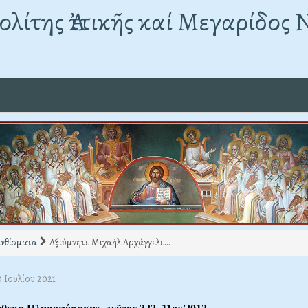
λίτης Ἀττικῆς καί Μεγαρίδος 
νθίσματα
Αξιύμνητε Μιχαήλ Αρχάγγελε...
0 Ιουλίου 2021