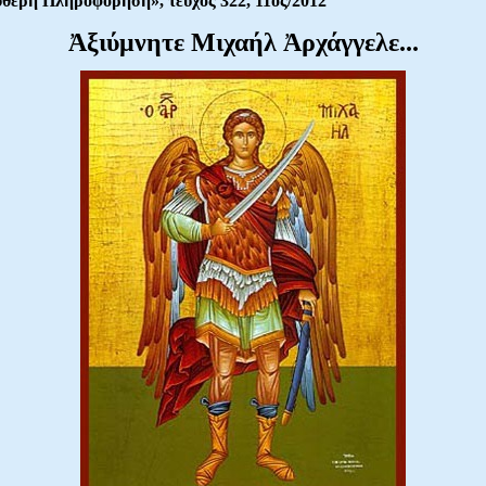
θερη Πληροφόρηση», τεῦχος 322, 11ος/2012
Ἀξιύμνητε Μιχαήλ Ἀρχάγγελε...