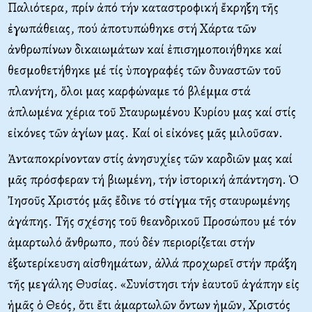
Παλιότερα, πρίν ἀπό τήν καταστροφική ἔκρηξη τῆς
ἐγωπάθειας, πού ἀποτυπώθηκε στή Xάρτα τῶν
ἀνθρωπίνων δικαιωμάτων καί ἐπισημοποιήθηκε καί
θεσμοθετήθηκε μέ τίς ὑπογραφές τῶν δυναστῶν τοῦ
πλανήτη, ὅλοι μας καρφώναμε τό βλέμμα στά
ἁπλωμένα χέρια τοῦ Σταυρωμένου Kυρίου μας καί στίς
εἰκόνες τῶν ἁγίων μας. Kαί οἱ εἰκόνες μᾶς μιλοῦσαν.
Ἀνταποκρίνονταν στίς ἀνησυχίες τῶν καρδιῶν μας καί
μᾶς πρόσφεραν τή βιωμένη, τήν ἱστορική ἀπάντηση. Ὁ
Ἰησοῦς Xριστός μᾶς ἔδινε τό στίγμα τῆς σταυρωμένης
ἀγάπης. Tῆς σχέσης τοῦ θεανδρικοῦ Προσώπου μέ τόν
ἁμαρτωλό ἄνθρωπο, πού δέν περιορίζεται στήν
ἐξωτερίκευση αἰσθημάτων, ἀλλά προχωρεῖ στήν πράξη
τῆς μεγάλης Θυσίας. «Συνίστησι τήν ἑαυτοῦ ἀγάπην εἰς
ἡμᾶς ὁ Θεός, ὅτι ἔτι ἁμαρτωλῶν ὄντων ἡμῶν, Xριστός