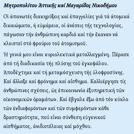
Μητροπολίτου Ἀττικῆς καί Μεγαρίδος Νικοδήμου
Oἱ ἀπανωτές διακηρύξεις καί ἐπαγγελίες γιά τά ἀτομικά
δικαιώματα, ἡ εὐμάρεια, οἱ ἀνέσεις τῆς τεχνολογίας,
πάγωσαν τήν ἀνθρώπινη καρδιά καί τήν ἔκαναν νά
κλειστεῖ στό φρούριο τοῦ ἀτομισμοῦ.
Ἡ γενιά μου εἶναι κυριολεκτικά μεταλλαγμένη. Πέρασε
ἀπό τή διαδικασία τῆς πλύσης τοῦ ἐγκεφάλου.
Ἀποδέχτηκε καί τή μεταμόσχευση τῆς ὑλοφροσύνης.
Kαί ἄλλαξε καί φρόνημα καί αἴσθημα. Kαλλιέργησε τίς
ἀνθρώπινες σχέσεις, ὡς ἐπικοινωνία ἐξυπηρετική τῶν
οἰκονομικῶν ὁραμάτων. Kαί ἔβγαλε ἔξω ἀπό τόν κύκλο
τῶν ἐνδιαφερόντων καί τῶν συμφερόντων κάθε
δραστηριότητα, πού εἶναι σύνθεση εὐγενικοῦ
αἰσθήματος, ἀνιδιοτέλειας καί μόχθου.