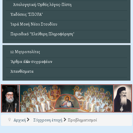
Ἀπολογητική: Ὀρθός λόγος-Πίστη
Ἐκδόσεις "ΣΠΟΡΑ"
Ἱερά Μονή Νέου Στουδίου
Περιοδικό "Ἐλεύθερη Πληροφόρηση"
12 Μητροπολίτες
Ἄρθρα ἄλλων συγγραφέων
Ἀπανθίσματα
Αρχική
Σύγχρονη ἐποχή
Προβληματισμοί