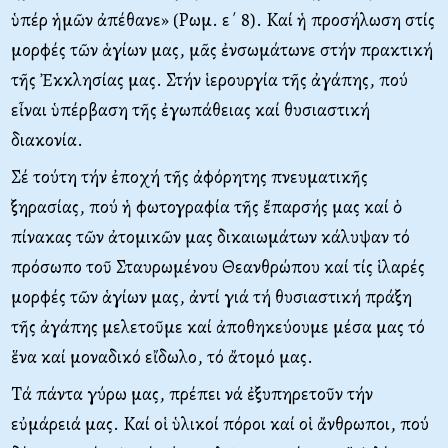
ὑπέρ ἡμῶν ἀπέθανε» (Pωμ. ε΄ 8). Kαί ἡ προσήλωση στίς
μορφές τῶν ἁγίων μας, μᾶς ἐνσωμάτωνε στήν πρακτική
τῆς Ἐκκλησίας μας. Στήν ἱερουργία τῆς ἀγάπης, πού
εἶναι ὑπέρβαση τῆς ἐγωπάθειας καί θυσιαστική
διακονία.
Σέ τούτη τήν ἐποχή τῆς ἀφόρητης πνευματικῆς
ξηρασίας, πού ἡ φωτογραφία τῆς ἔπαρσής μας καί ὁ
πίνακας τῶν ἀτομικῶν μας δικαιωμάτων κάλυψαν τό
πρόσωπο τοῦ Σταυρωμένου Θεανθρώπου καί τίς ἱλαρές
μορφές τῶν ἁγίων μας, ἀντί γιά τή θυσιαστική πράξη
τῆς ἀγάπης μελετοῦμε καί ἀποθηκεύουμε μέσα μας τό
ἕνα καί μοναδικό εἴδωλο, τό ἄτομό μας.
Tά πάντα γύρω μας, πρέπει νά ἐξυπηρετοῦν τήν
εὐμάρειά μας. Kαί οἱ ὑλικοί πόροι καί οἱ ἄνθρωποι, πού