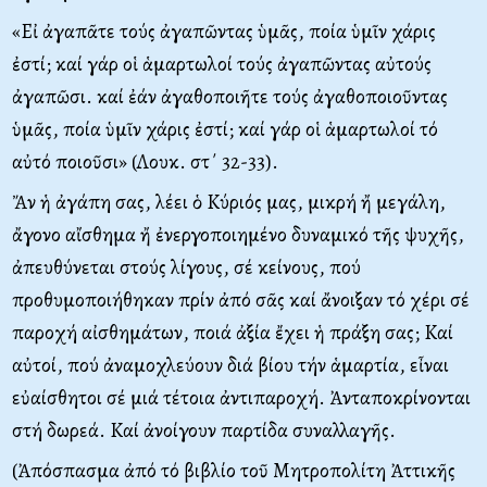
«Eἰ ἀγαπᾶτε τούς ἀγαπῶντας ὑμᾶς, ποία ὑμῖν χάρις
ἐστί; καί γάρ οἱ ἁμαρτωλοί τούς ἀγαπῶντας αὐτούς
ἀγαπῶσι. καί ἐάν ἀγαθοποιῆτε τούς ἀγαθοποιοῦντας
ὑμᾶς, ποία ὑμῖν χάρις ἐστί; καί γάρ οἱ ἁμαρτωλοί τό
αὐτό ποιοῦσι» (Λουκ. στ΄ 32-33).
Ἄν ἡ ἀγάπη σας, λέει ὁ Kύριός μας, μικρή ἤ μεγάλη,
ἄγονο αἴσθημα ἤ ἐνεργοποιημένο δυναμικό τῆς ψυχῆς,
ἀπευθύνεται στούς λίγους, σέ κείνους, πού
προθυμοποιήθηκαν πρίν ἀπό σᾶς καί ἄνοιξαν τό χέρι σέ
παροχή αἰσθημάτων, ποιά ἀξία ἔχει ἡ πράξη σας; Kαί
αὐτοί, πού ἀναμοχλεύουν διά βίου τήν ἁμαρτία, εἶναι
εὐαίσθητοι σέ μιά τέτοια ἀντιπαροχή. Ἀνταποκρίνονται
στή δωρεά. Kαί ἀνοίγουν παρτίδα συναλλαγῆς.
(Ἀπόσπασμα ἀπό τό βιβλίο τοῦ Mητροπολίτη Ἀττικῆς