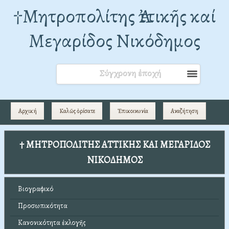
†Mητροπολίτης Ἀττικῆς καί
Μεγαρίδος Νικόδημος
Σύγχρονη ἐποχή
Αρχική
Καλῶς ὁρίσατε
Ἐπικοινωνία
Αναζήτηση
† ΜΗΤΡΟΠΟΛΙΤΗΣ ΑΤΤΙΚΗΣ ΚΑΙ ΜΕΓΑΡΙΔΟΣ
ΝΙΚΟΔΗΜΟΣ
Βιογραφικό
Προσωπικότητα
Κανονικότητα ἐκλογῆς