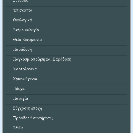
Σύνοδος
Ἐπίσκοπος
Θεολογικά
Ἀνθρωπολογία
Θεία Εὐχαριστία
Παράδοση
Παγκοσμιοποίηση καί Παράδοση
Ἑορτολογικά
Χριστούγεννα
Πάσχα
Παναγία
Σύγχρονη ἐποχή
Πρόοδος ἤ συντήρηση;
Ἀθεΐα