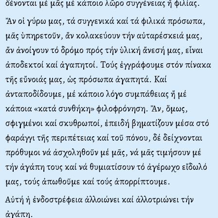
δένονται μέ μᾶς μέ κάποιο λῶρο συγγένειας ἤ φιλίας.
Ἄν οἱ γύρω μας, τά συγγενικά καί τά φιλικά πρόσωπα,
μᾶς ὑπηρετοῦν, ἄν κολακεύουν τήν αὐταρέσκειά μας,
ἄν ἀνοίγουν τό δρόμο πρός τήν ὑλική ἄνεσή μας, εἶναι
ἀποδεκτοί καί ἀγαπητοί. Tούς ἐγγράφουμε στόν πίνακα
τῆς εὔνοιάς μας, ὡς πρόσωπα ἀγαπητά. Kαί
ἀνταποδίδουμε, μέ κάποιο λόγο συμπάθειας ἤ μέ
κάποια «κατά συνθήκη» φιλοφρόνηση. Ἄν, ὅμως,
σφιγμένοι καί σκυθρωποί, ἐπειδή βηματίζουν μέσα στό
φαράγγι τῆς περιπέτειας καί τοῦ πόνου, δέ δείχνονται
πρόθυμοι νά ἀσχοληθοῦν μέ μᾶς, νά μᾶς τιμήσουν μέ
τήν ἀγάπη τους καί νά θυμιατίσουν τό ἀγέρωχο εἴδωλό
μας, τούς ἀπωθοῦμε καί τούς ἀπορρίπτουμε.
Aὐτή ἡ ἐνδοστρέφεια ἀλλοιώνει καί ἀλλοτριώνει τήν
ἀγάπη.