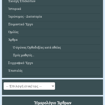
Ἐκλογή Ἐπισκόπων
Ἱστορικά
Ἱερώνυμος - Δικτατορία
Ποιμαντικό Ἔργο
Ὁμιλίες
Ἄρθρα
Ὁ ἀγώνας Ὀρθοδοξίας κατά ἀθεΐας
Πρός μαθητές...
Συγγραφικό Ἔργο
Ἐπιστολές
Ἡμερολόγιο Ἄρθρων