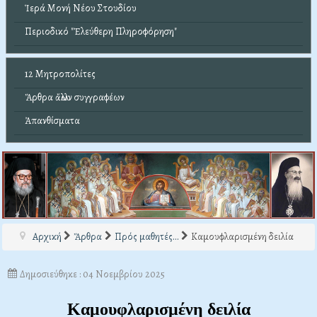
Ἱερά Μονή Νέου Στουδίου
Περιοδικό "Ἐλεύθερη Πληροφόρηση"
12 Μητροπολίτες
Ἄρθρα ἄλλων συγγραφέων
Ἀπανθίσματα
Αρχική
Ἄρθρα
Πρός μαθητές...
Καμουφλαρισμένη δειλία
Δημοσιεύθηκε : 04 Νοεμβρίου 2025
Καμουφλαρισμένη δειλία