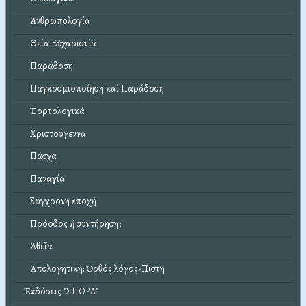
Ἀνθρωπολογία
Θεία Εὐχαριστία
Παράδοση
Παγκοσμιοποίηση καί Παράδοση
Ἑορτολογικά
Χριστούγεννα
Πάσχα
Παναγία
Σύγχρονη ἐποχή
Πρόοδος ἤ συντήρηση;
Ἀθεΐα
Ἀπολογητική: Ὀρθός λόγος-Πίστη
Ἐκδόσεις "ΣΠΟΡΑ"