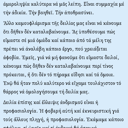
ἀμεροληψία καλύτερα νά μᾶς λείπη. Εἶναι συμμαχία μέ
τήν ἀδικία. Τήν βοηθεῖ. Τήν ἀποθρασύνει.
Ἄλλο καμουφλάρισμα τῆς δειλίας μας εἶναι νά κάνουμε
ὅτι δῆθεν δέν καταλαβαίνουμε. Ἄς ὑποθέσουμε πώς
εἴμαστε σέ μιά ὁμάδα καί κάποιο ἀπό τά μέλη της
πρέπει νά ἀναλάβη κάποιο ἔργο, πού χρειάζεται
ἀφοβία. Ἐμεῖς, γιά νά μή φανοῦμε ὅτι εἴμαστε δειλοί,
κάνουμε πώς δῆθεν δέν καταλαβαίνουμε περί τίνος
πρόκειται, ἤ ὅτι δέν τό πήραμε εἴδησι καί τά ὅμοια.
Ἐνῷ θά ἦταν πολύ καλύτερο νά εἴχαμε τουλάχιστον τό
θάρρος νά ὁμολογήσουμε τή δειλία μας.
Δειλία ἐπίσης καί ἔλλειψις ἀνδρισμοῦ εἶναι ἡ
προφασιολογία. Ἡ φοβερή αὐτή καί ἐκνευριστική γιά
τούς ἄλλους πληγή, ἡ προφασιολογία. Ἐκάμαμε κάποιο
σφάλμα, τί ὡραῖο καί τί ἀνδρικό θά ἦταν νά