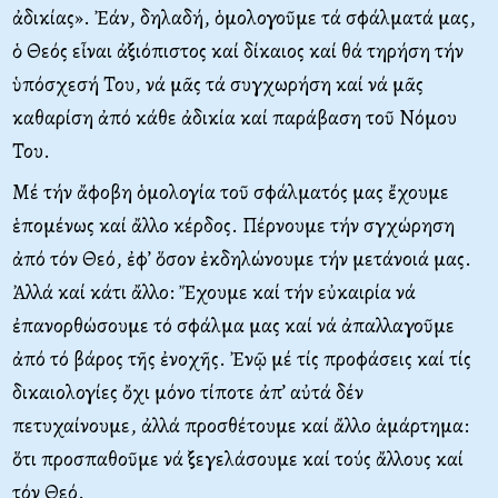
ἀδικίας». Ἐάν, δηλαδή, ὁμολογοῦμε τά σφάλματά μας,
ὁ Θεός εἶναι ἀξιόπιστος καί δίκαιος καί θά τηρήση τήν
ὑπόσχεσή Του, νά μᾶς τά συγχωρήση καί νά μᾶς
καθαρίση ἀπό κάθε ἀδικία καί παράβαση τοῦ Νόμου
Του.
Μέ τήν ἄφοβη ὁμολογία τοῦ σφάλματός μας ἔχουμε
ἑπομένως καί ἄλλο κέρδος. Πέρνουμε τήν σγχώρηση
ἀπό τόν Θεό, ἐφ’ ὅσον ἐκδηλώνουμε τήν μετάνοιά μας.
Ἀλλά καί κάτι ἄλλο: Ἔχουμε καί τήν εὐκαιρία νά
ἐπανορθώσουμε τό σφάλμα μας καί νά ἀπαλλαγοῦμε
ἀπό τό βάρος τῆς ἐνοχῆς. Ἐνῷ μέ τίς προφάσεις καί τίς
δικαιολογίες ὄχι μόνο τίποτε ἀπ’ αὐτά δέν
πετυχαίνουμε, ἀλλά προσθέτουμε καί ἄλλο ἁμάρτημα:
ὅτι προσπαθοῦμε νά ξεγελάσουμε καί τούς ἄλλους καί
τόν Θεό.