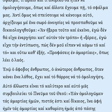
ὁμολογήσουμε, ὅπως καί ἄλλοτε ἔχουμε πῇ, τό σφάλμα
μας. Ἀντί ὅμως νά σπεύσουμε νά κάνουμε αὐτό,
ἀρχίζουμε μέ ἕνα σωρό ἀνοησίες νά προσπαθοῦμε νά
δικαιολογηθοῦμε: «Ἄν ἤξερα τοῦτο καί ἐκεῖνο, ἐγώ δέν
θά εἶχα ἐνεργήσει κατ’ αὐτόν τόν τρόπο» ἤ «ξέρεις, ἐγώ
εἶχα τήν ἐντύπωση, πώς δέν μοῦ εἶπαν νά κάμω τό καί
τό» και οὕτω καθ’ ἑξῆς. «Προφάσεις ἐν ἁμαρτίαις», ὅπως
λέει ὁ λαός.
Ἐνῷ ὁ ἄφοβος ἄνθρωπος, ὁ ἀνώτερος ἄνθρωπος, ὅταν
κάνει ἕνα λάθος, ἔχει καί τό θάρρος νά τό ὁμολογήση.
Αὐτό ἄλλωστε εἶναι τό καλύτερο καί αὐτό μᾶς
συμβουλεύει τό Πνεῦμα τοῦ Θεοῦ: «Ἐάν ὁμολογῶμεν
τάς ἁμαρτίας ἡμῶν, πιστός ἐστι καί δίκαιος, ἵνα ἁφή
ἡμῖν τάς ἁμαρτίας καί καθαρίση ἡμᾶς ἀπό πάσης