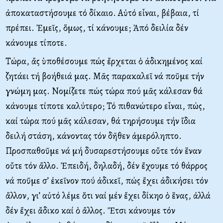
ἀποκαταστήσουμε τό δίκαιο. Αὐτό εἶναι, βέβαια, τί
πρέπει. Ἐμεῖς, ὅμως, τί κάνουμε; Ἀπό δειλία δέν
κάνουμε τίποτε.
Τώρα, ἄς ὑποθέσουμε πώς ἔρχεται ὁ ἀδικημένος καί
ζητάει τή βοήθειά μας. Μᾶς παρακαλεῖ νά ποῦμε τήν
γνώμη μας. Νομίζετε πώς τώρα πού μᾶς κάλεσαν θά
κάνουμε τίποτε καλύτερο; Τό πιθανώτερο εἶναι, πώς,
καί τώρα πού μᾶς κάλεσαν, θά τηρήσουμε τήν ἴδια
δειλή στάση, κάνοντας τόν δῆθεν ἀμερόληπτο.
Προσπαθοῦμε νά μή δυσαρεστήσουμε οὔτε τόν ἕναν
οὔτε τόν ἄλλο. Ἐπειδή, δηλαδή, δέν ἔχουμε τό θάρρος
νά ποῦμε σ’ ἐκεῖνον πού ἀδικεῖ, πώς ἔχει ἀδικήσει τόν
ἄλλον, γι’ αὐτό λέμε ὅτι ναί μέν ἔχει δίκηο ὁ ἕνας, ἀλλά
δέν ἔχει ἄδικο καί ὁ ἄλλος. Ἔτσι κάνουμε τόν