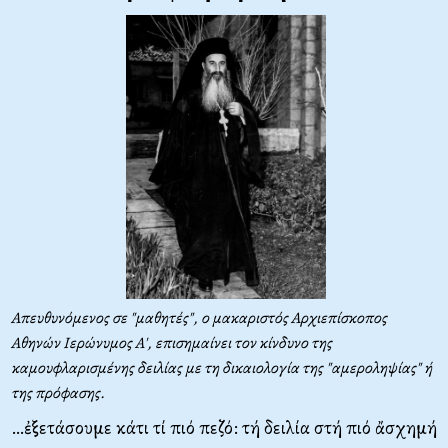
Απευθυνόμενος σε "μαθητές", ο μακαριστός Αρχιεπίσκοπος
Αθηνών Ιερώνυμος Α', επισημαίνει τον κίνδυνο της
καμουφλαρισμένης δειλίας με τη δικαιολογία της "αμεροληψίας" ή
της πρόφασης.
…ἐξετάσουμε κάτι τί πιό πεζό: τή δειλία στή πιό ἄσχημή