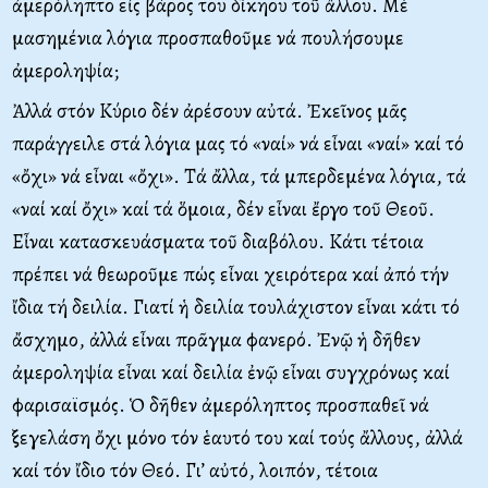
ἀμερόληπτο εἰς βάρος του δίκηου τοῦ ἄλλου. Μέ
μασημένια λόγια προσπαθοῦμε νά πουλήσουμε
ἀμεροληψία;
Ἀλλά στόν Κύριο δέν ἀρέσουν αὐτά. Ἐκεῖνος μᾶς
παράγγειλε στά λόγια μας τό «ναί» νά εἶναι «ναί» καί τό
«ὄχι» νά εἶναι «ὄχι». Τά ἄλλα, τά μπερδεμένα λόγια, τά
«ναί καί ὄχι» καί τά ὅμοια, δέν εἶναι ἔργο τοῦ Θεοῦ.
Εἶναι κατασκευάσματα τοῦ διαβόλου. Κάτι τέτοια
πρέπει νά θεωροῦμε πώς εἶναι χειρότερα καί ἀπό τήν
ἴδια τή δειλία. Γιατί ἡ δειλία τουλάχιστον εἶναι κάτι τό
ἄσχημο, ἀλλά εἶναι πρᾶγμα φανερό. Ἐνῷ ἡ δῆθεν
ἀμεροληψία εἶναι καί δειλία ἐνῷ εἶναι συγχρόνως καί
φαρισαϊσμός. Ὁ δῆθεν ἀμερόληπτος προσπαθεῖ νά
ξεγελάση ὄχι μόνο τόν ἑαυτό του καί τούς ἄλλους, ἀλλά
καί τόν ἴδιο τόν Θεό. Γι’ αὐτό, λοιπόν, τέτοια