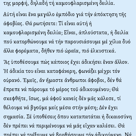
της μορφή, δηλαδή τή καμουφλαρισμένη δειλία.
Αὐτή εἶναι ἕνα μεγάλο ἐμπόδιο γιά τήν ἀπόκτηση τῆς
ἀφοβίας. Θά ρωτήσετε: Τί εἶναι αὐτή ἡ
καμουφλαρισμένη δειλία; Εἶναι, ἁπλούστατα, ἡ δειλία
πού κατορθώνουμε νά τήν παρουσιάσουμε μέ χίλια δυό
ἄλλα φορέματα, δῆθεν πιό ὡραῖα, πιό ἑλκυστικά.
Ἄς ὑποθέσουμε πώς κάποιος ἔχει ἀδικήσει ἕναν ἄλλον.
Ἡ ἀδικία του εἶναι καταφάνερη, φωνάζει μέχρι τόν
οὐρανό. Ἐμεῖς, ἄν ἤμαστε ἄνθρωποι ἄφοβοι, δέν θά
ἔπρεπε νά πάρουμε τό μέρος τοῦ ἀδικουμένου; Θά
σκεφθῆτε, ἴσως, μά ἀφοῦ κανείς δέν μᾶς κάλεσε, τί
θέλουμε νά βγοῦμε μείς μέσα στήν μέση; Δέν ἔχει
σημασία. Σέ ὑποθέσεις ὅπου καταπατάται ἡ δικαιοσύνη
δέν πρέπει νά περιμένουμε νά μᾶς εἶχαν καλέσει. Θά
πρέπει νά τρέξουμε νά βοηθήσουμε τόν ἀδικούμενο. Νά