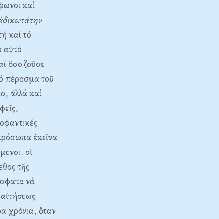
φωνοι καί
ἀδικωτάτην
τή καί τό
ο αὐτό
ί ὅσο ζοῦσε
τό πέρασμα τοῦ
ο, ἀλλά καί
φεῖς,
κοφαντικές
 πρόσωπα ἐκεῖνα
μενοι, οἱ
εθος τῆς
όσφατα νά
 αἰτήσεως
α χρόνια, ὅταν