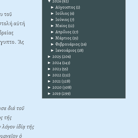
▼
2026
(92)
►
Αύγουστος
(1)
υ τοῦ
►
Ιούλιος
(6)
►
Ιούνιος
(7)
στολή αὐτή
►
Μαϊος
(12)
δρείας
►
Απρίλιος
(17)
►
Μάρτιος
(15)
ἴγυπτο. Ἄς
►
Φεβρουάριος
(16)
►
Ιανουάριος
(18)
►
2025
(206)
►
2024
(143)
►
2023
(55)
►
2022
(132)
►
2021
(328)
►
2020
(308)
►
2019
(299)
σε διά τοῦ
ς τῆς
λόγον ἰδίᾳ τῆς
υργεῖον ὁ