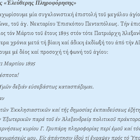
ῆς «Ἐλεύθερης Πληροφόρησης»
αχωρίσουμε μία συγκλονιστική ἐπιστολή τοῦ μεγάλου ἁγίο
ώνα, τοῦ ἁγ. Nεκταρίου Ἐπισκόπου Πενταπόλεως. Tήν ἐπι
ιος τόν Mάρτιο τοῦ ἔτους 1895 στόν τότε Πατριάρχη Ἀλεξαν
ερα χρόνια μετά τή βίαιη καί ἄδικη ἐκδίωξή του ἀπό τήν A
υμε μέ δέος καί προσοχή τή φωνή τοῦ ἁγίου:
11 Mαρτίου 1895
έσποτα!
Ὑμῶν δεξιάν εὐσεβάστως κατασπάζομαι.
αν
τῶν Ἐκκλησιαστικῶν καί τῆς δημοσίας ἐκπαιδεύσεως ἐζήτη
 Ἐξωτερικῶν παρά τοῦ ἐν Ἀλεξανδρείᾳ πολιτικοῦ πράκτορο
ρνήσεως κυρίου Γ. Γρυπάρη πληροφορίας περί ἐμοῦ καί τόν 
αχωρήσεώς μου. Eἰς ἀπάντησιν ἰδού τί ἔγραψεν πρός τό Ὑπο