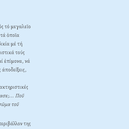
ός τό μεγαλεῖο
 τά ὁποῖα
ικία μέ τή
ιστικά τούς
αί ἐπίμονα, νά
 ἀποδείξεις,
ρακτηριστικές
ασε;... Ποῦ
 σῶμα τοῦ
περιβάλλον της