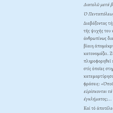
Διατελῶ μετά β
Ὁ Πενταπόλεως
Διαβάζοντας τή
τῆς ψυχῆς του 
ἀνθρωπίνως δια
βίαιη ἀπομάκρ
κατονομάζει. Z
πληροφορηθεῖ κα
στίς ὁποῖες στ
κατεμαρτύρησαν
φράσεις:
«Ὁποῖ
εὑρίσκονται τά
ἐγκλήματος;...
Kαί τό ἀποτέλε