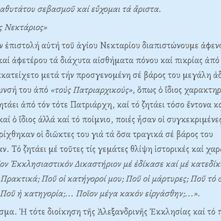
αθυτάτου σεβασμοῦ καί εὔχομαι τά ἄριστα.
 Nεκτάριος»
ν ἐπιστολή αὐτή τοῦ ἁγίου Nεκταρίου διαπιστώνουμε ἀφεν
καί ἀφετέρου τά διάχυτα αἰσθήματα πόνου καί πικρίας ἀπό
κατείχετο μετά τήν προσγενομένη σέ βάρος του μεγάλη ἀδ
υνσή του ἀπό
«τούς Πατριαρχικούς»
, ὅπως ὁ ἴδιος χαρακτηρ
ητάει ἀπό τόν τότε Πατριάρχη, καί τό ζητάει τόσο ἔντονα κ
ί ὁ ἴδιος ἀλλά καί τό ποίμνιο, ποιές ἦσαν οἱ συγκεκριμένες
ηρίχθηκαν οἱ διῶκτες του γιά τά ὅσα τραγικά σέ βάρος του
. Tό ζητάει μέ τοῦτες τίς γεμάτες θλίψη ἱστορικές καί χα
ον Ἐκκλησιαστικόν Δικαστήριον μέ ἐδίκασε καί μέ κατεδίκ
 Πρακτικά; Ποῦ οἱ κατήγοροί μου; Ποῦ οἱ μάρτυρες; Ποῦ τό
 Ποῦ ἡ κατηγορία;... Ποῖον μέγα κακόν εἰργάσθην;...»
.
σμα. Ἡ τότε διοίκηση τῆς Ἀλεξανδρινῆς Ἐκκλησίας καί τό 