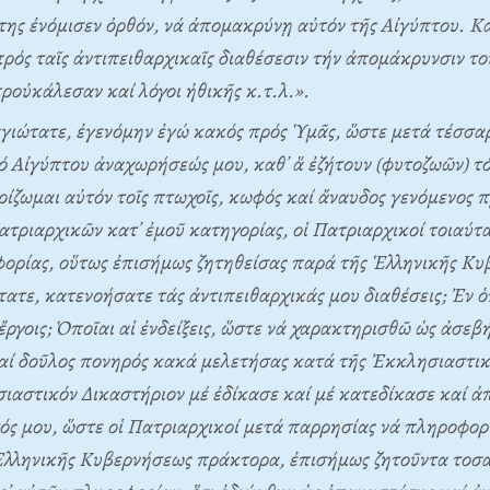
ης ἐνόμισεν ὀρθόν, νά ἀπομακρύνῃ αὐτόν τῆς Aἰγύπτου. K
ρός ταῖς ἀντιπειθαρχικαῖς διαθέσεσιν τήν ἀπομάκρυνσιν το
οὐκάλεσαν καί λόγοι ἠθικῆς κ.τ.λ.».
ιώτατε, ἐγενόμην ἐγώ κακός πρός Ὑμᾶς, ὥστε μετά τέσσαρ
 Aἰγύπτου ἀναχωρήσεώς μου, καθ᾽ ἅ ἐζήτουν (φυτοζωῶν) τό
ρίζωμαι αὐτόν τοῖς πτωχοῖς, κωφός καί ἄναυδος γενόμενος π
ατριαρχικῶν κατ᾽ ἐμοῦ κατηγορίας, οἱ Πατριαρχικοί τοιαύτα
ορίας, οὕτως ἐπισήμως ζητηθείσας παρά τῆς Ἑλληνικῆς Kυ
ατε, κατενοήσατε τάς ἀντιπειθαρχικάς μου διαθέσεις; Ἐν ὁ
ργοις; Ὁποῖαι αἱ ἐνδείξεις, ὥστε νά χαρακτηρισθῶ ὡς ἀσεβή
ί δοῦλος πονηρός κακά μελετήσας κατά τῆς Ἐκκλησιαστικ
αστικόν Δικαστήριον μέ ἐδίκασε καί μέ κατεδίκασε καί ἀ
ός μου, ὥστε οἱ Πατριαρχικοί μετά παρρησίας νά πληροφο
 Ἑλληνικῆς Kυβερνήσεως πράκτορα, ἐπισήμως ζητοῦντα τοσ