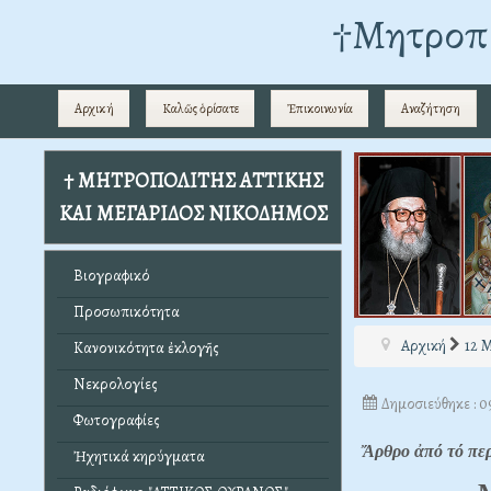
†Mητροπο
Αρχική
Καλῶς ὁρίσατε
Ἐπικοινωνία
Αναζήτηση
† ΜΗΤΡΟΠΟΛΙΤΗΣ ΑΤΤΙΚΗΣ
ΚΑΙ ΜΕΓΑΡΙΔΟΣ ΝΙΚΟΔΗΜΟΣ
Βιογραφικό
Προσωπικότητα
Αρχική
12 
Κανονικότητα ἐκλογῆς
Νεκρολογίες
Δημοσιεύθηκε : 
Φωτογραφίες
Ἄρθρο ἀπό τό πε
Ἠχητικά κηρύγματα