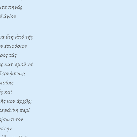
ατά πηγάς
ῦ ἁγίου
α ἔτη ἀπό τῆς
ν ἐπιούσιον
ρός τάς
ς κατ᾽ ἐμοῦ νά
βερνήσεως;
ποίοις
ς καί
ῆς μου ἀρχῆς;
πεφάνθη περί
ρήσωσι τόν
αύτην