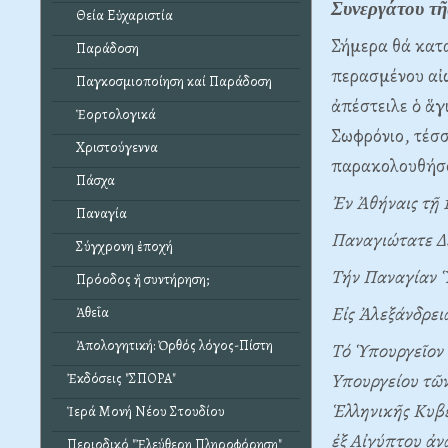
Συνεργάτου τ
Θεία Εὐχαριστία
Σήμερα θά κατ
Παράδοση
περασμένου αἰ
Παγκοσμιοποίηση καί Παράδοση
ἀπέστειλε ὁ ἅγ
Ἑορτολογικά
Σωφρόνιο, τέσσ
Χριστούγεννα
παρακολουθήσο
Πάσχα
Ἐν Ἀθήναις τῇ 
Παναγία
Παναγιώτατε Δ
Σύγχρονη ἐποχή
Tήν Παναγίαν 
Πρόοδος ἤ συντήρηση;
Eἰς Ἀλεξάνδρει
Ἀθεΐα
Ἀπολογητική: Ὀρθός λόγος-Πίστη
Tό Ὑπουργεῖον 
Yπουργείου τῶν
Ἐκδόσεις "ΣΠΟΡΑ"
Ἑλληνικῆς Kυβε
Ἱερά Μονή Νέου Στουδίου
ἐξ Aἰγύπτου ἀν
Περιοδικό "Ἐλεύθερη Πληροφόρηση"