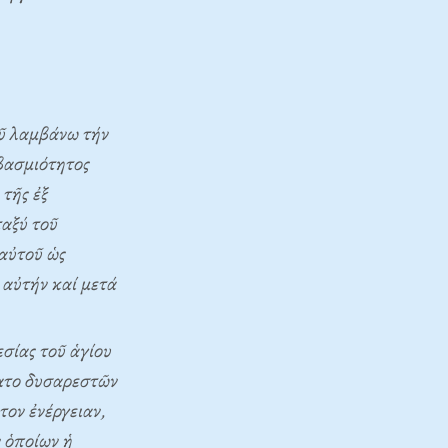
ῦ λαμβάνω τήν
βασμιότητος
τῆς ἐξ
αξύ τοῦ
 αὐτοῦ ὡς
αὐτήν καί μετά
σίας τοῦ ἁγίου
ξατο δυσαρεστῶν
τον ἐνέργειαν,
 ὁποίων ἡ