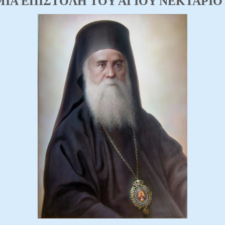
MIA EΠIΣTOΛH TOY AΓIOY NEKTAPIO