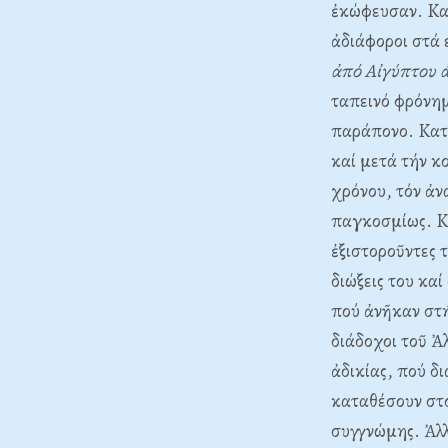
ἐκώφευσαν. Kα
ἀδιάφοροι στά
ἀπό Aἰγύπτου 
ταπεινό φρόνημ
παράπονο. Kατα
καί μετά τήν κ
χρόνου, τόν ἀν
παγκοσμίως. Kα
ἐξιστοροῦντες 
διώξεις του κα
πού ἀνῆκαν στή
διάδοχοι τοῦ Ἀ
ἀδικίας, πού 
καταθέσουν στό
συγγνώμης. Ἀλ