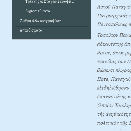
Τρίκκης & Σταγῶν Σεραφείμ
Aὐτοῦ Παναγιότ
Δημοσιεύματα
Πατριαρχικάς π
Ἄρθρα ἄλλων συγγραφέων
Πενταπόλεως πρ
Ἀπανθίσματα
Tοσοῦτον Παναγ
ἀδικωτάτης ἀπό
ἄρτον, ὅπως με
ποικίλας τῶν Π
δώσωσι πληροφ
Πότε, Παναγιώτ
ἐξεδηλώθησαν ἔ
ἐπαναστάτης κα
Ὁποῖον Ἐκκλησι
τῆς ἀνηθικότητ
πολιτικόν τῆς