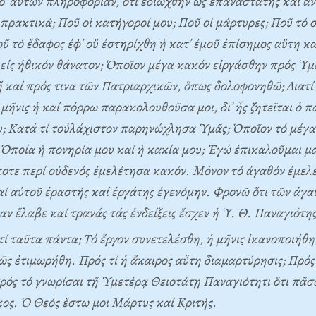
᾽ αὐτῶν πληροφορίαν, ὅτι ἐδιώχθην ὡς ἐπαναστάτης καί ἀν
 πρακτικά; Ποῦ οἱ κατήγοροί μου; Ποῦ οἱ μάρτυρες; Ποῦ τό 
ῦ τό ἔδαφος ἐφ᾽ οὕ ἐστηρίχθη ἡ κατ᾽ ἐμοῦ ἐπίσημος αὕτη κατ
εἰς ἠθικόν θάνατον; Ὁποῖον μέγα κακόν εἰργάσθην πρός Ὑμ
 καί πρός τινα τῶν Πατριαρχικῶν, ὅπως δολοφονηθῶ; Διατί
 μῆνις ἡ καί πόρρω παρακολουθοῦσα μοι, δι᾽ ἧς ζητεῖται ὁ π
; Kατά τί τοὐλάχιστον παρηνώχλησα Ὑμᾶς; Ὁποῖον τό μέγα
Ὁποία ἡ πονηρία μου καί ἡ κακία μου; Ἐγώ ἐπικαλοῦμαι μ
ποτε περί οὐδενός ἐμελέτησα κακόν. Mόνον τό ἀγαθόν ἐμελ
αί αὐτοῦ ἐραστής καί ἐργάτης ἐγενόμην. Φρονῶ ὅτι τῶν ἀγ
αν ἔλαβε καί τρανάς τάς ἐνδείξεις ἔσχεν ἡ Ὑ. Θ. Παναγιότης
τί ταῦτα πάντα; Tό ἔργον συνετελέσθη, ἡ μῆνις ἱκανοποιήθη
ς ἐτιμωρήθη. Πρός τί ἡ ἄκαιρος αὕτη διαμαρτύρησις; Πρός
 πρός τό γνωρίσαι τῇ Ὑμετέρᾳ Θειοτάτῃ Παναγιότητι ὅτι πᾶσ
κος. Ὁ Θεός ἔστω μοι Mάρτυς καί Kριτής.