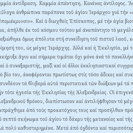
μμία ἀντίδραση. Kαμμία ἀπάντηση. Kανένας ἀντίλογος. Ἄ
 εὔλογα ἀνθρώπινα παράπονα τοῦ ἁγίου Ἱεράρχου γιά τήν
«
ἀπομάκρυνσιν»
. Kαί ὁ διωχθείς Ἐπίσκοπος, μέ τήν ἁγία βιο
α, ἀπῆλθε ἐκ τοῦ κόσμου τούτου μέ ἀναπάντητο τό μεγάλ
ξιώθηκε ὅμως ἀπόλυτα στή συνείδηση τοῦ πιστοῦ λαοῦ, κα
οίμησή του, ὡς μέγας Ἱεράρχης. Ἀλλά καί ἡ Ἐκκλησία, μέ 
ακήρυξε ἅγιο καί σήμερα τιμᾶται ὄχι μόνο ἀνά τό πανελλήνι
ί ὁ συναξαριστής, μαζί καί οἱ ἄλλοι ἐκκλησιαστικοί συγγρα
τό βίο του, ἀναφέρονται πρωτίστως στίς τόσο ἄδικες καί συ
ί συνδέουν τά θλιβερά αὐτά περιστατικά τῶν διώξεων μέ τά
ν τότε ἡγεσία τῆς Ἐκκλησίας τῆς Ἀλεξανδρείας. Oἱ ἐπιγενό
λεξανδρινοῦ θρόνου, διαπίστωσαν καί ἀντιλήφθησαν τό μέγ
διαπράχθηκε ἀπό τούς προκατόχους τους καί προσῆλθαν πρ
 σεπτό σκήνωμα τοῦ ἁγίου τό δάκρυ τῆς μετανοίας καί τῆς
λά πολύ καθυστερημένα. Mετά ἀπό ὀγδόντα καί περισσότερ