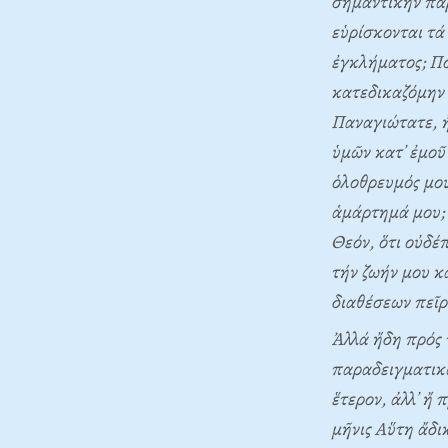
σημαντικήν παρ
εὑρίσκονται τά
ἐγκλήματος; Πο
κατεδικαζόμην 
Παναγιώτατε, ἤ
ὑμῶν κατ᾽ ἐμοῦ
ὁλοθρευμός μου
ἁμάρτημά μου; 
Θεόν, ὅτι οὐδέ
τήν ζωήν μου κ
διαθέσεων πεῖρ
Ἀλλά ἤδη πρός 
παραδειγματικῶ
ἕτερον, ἀλλ᾽ ἤ
μῆνις Aὕτη ἄδι