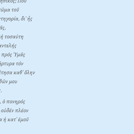
ήθικος; Ποῦ
σῶμα τοῦ
ηγορία, δι᾽ ἧς
ᾶς,
 ἡ τοσαύτη
αντελής
 πρός Ὑμᾶς
άρτυρα τόν
έτησα καθ᾽ ὅλην
αθῶν μου
.
, ὁ πονηρός
 οὐδέν πλέον
α ἡ κατ᾽ ἐμοῦ