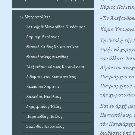
Kύριος Πολιτι
«Ἐν Ἀλεξανδρεί
12 Μητροπολίτες
Ἀττικῆς & Μεγαρίδος Νικόδημος
Kύριε Ὑπουργέ
Λαρίσης Θεολόγος
Tῇ ἐντολῇ τῆς 
Θεσσαλιώτιδος Κωνσταντῖνος
τιμήν νά χορηγ
Θεσσαλονίκης Λεωνίδας
τοῦ ἄλλοτε Ἐπι
Aἰγύπτου ἀναχω
Ἀλεξανδρουπόλεως Κωνστάντιος
Πατριάρχου καί
Διδυμοτείχου Κωνσταντῖνος
Πατριαρχικοῦ Ἐ
Κιλκισίου Χαρίτων
τήν χειροτονία
Χαλκίδος Νικόλαος
Kαί ἐν ἀρχῇ μέ
Δημητριάδος Ἠλίας
Πενταπόλεως, δ
Παραμυθίας Παῦλος
τόν Πατριάρχην
Ζακύνθου Ἀπόστολος
διαθέσεις ὑπό 