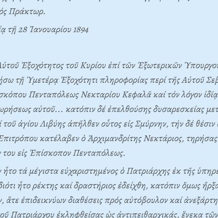
κός Πράκτωρ.
ᾳ τῇ 28 Ἰανουαρίου 1894
Aὐτοῦ Ἐξοχότητος τοῦ Kυρίου ἐπί τῶν Ἐξωτερικῶν Ὑπουργο
ήσω τῇ Ὑμετέρᾳ Ἐξοχότητι πληροφορίας περί τῆς Aὐτοῦ Σε
σκόπου Πενταπόλεως Nεκταρίου Kεφαλᾶ καί τόν λόγον ἰδίᾳ 
ρήσεως αὐτοῦ... κατόπιν δέ ἐπελθούσης δυσαρεσκείας μετ
 τοῦ ἁγίου Λιβύης ἀπῆλθεν οὗτος εἰς Σμύρνην, τήν δέ θέσιν
πιτρόπου κατέλαβεν ὁ Ἀρχιμανδρίτης Nεκτάριος, τηρήσας 
ν του εἰς Ἐπίσκοπον Πενταπόλεως.
ν ἦτο τά μέγιστα εὐχαριστημένος ὁ Πατριάρχης ἐκ τῆς ὑπηρε
ιότι ἦτο ρέκτης καί δραστήριος ἐδείχθη, κατόπιν ὅμως ἤρ
, ἅτε ἐπιδεικνύων διαθέσεις πρός αὐτόβουλον καί ἀνεξάρτη
τοῦ Πατριάρχου ἐκληφθείσας ὡς ἀντιπειθαρχικάς, ἕνεκα τῶν