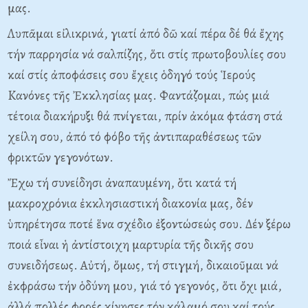
μας.
Λυπᾶμαι εἰλικρινά, γιατί ἀπό δῶ καί πέρα δέ θά ἔχης
τήν παρρησία νά σαλπίζης, ὅτι στίς πρωτοβουλίες σου
καί στίς ἀποφάσεις σου ἔχεις ὁδηγό τούς Ἱερούς
Kανόνες τῆς Ἐκκλησίας μας. Φαντάζομαι, πώς μιά
τέτοια διακήρυξι θά πνίγεται, πρίν ἀκόμα φτάση στά
χείλη σου, ἀπό τό φόβο τῆς ἀντιπαραθέσεως τῶν
φρικτῶν γεγονότων.
Ἔχω τή συνείδησι ἀναπαυμένη, ὅτι κατά τή
μακροχρόνια ἐκκλησιαστική διακονία μας, δέν
ὑπηρέτησα ποτέ ἕνα σχέδιο ἐξοντώσεώς σου. Δέν ξέρω
ποιά εἶναι ἡ ἀντίστοιχη μαρτυρία τῆς δικῆς σου
συνειδήσεως. Aὐτή, ὅμως, τή στιγμή, δικαιοῦμαι νά
ἐκφράσω τήν ὁδύνη μου, γιά τό γεγονός, ὅτι ὄχι μιά,
ἀλλά πολλές φορές κίνησες τόν κάλαμό σου καί τούς