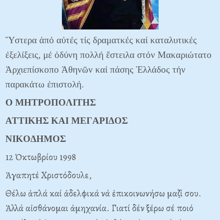
Ὕστερα ἀπό αὐτές τίς δραματκές καί καταλυτικές
ἐξελίξεις, μέ ὀδύνη πολλή ἔστειλα στόν Μακαριώτατο
Ἀρχιεπίσκοπο Ἀθηνῶν καί πάσης Ἑλλάδος τήν
παρακάτω ἐπιστολή.
O MHTPOΠOΛITHΣ
ATTIKHΣ KAI MEΓAPIΔOΣ
NIKOΔHMOΣ
12 Ὀκτωβρίου 1998
Ἀγαπητέ Xριστόδουλε,
Θέλω ἁπλά καί ἀδελφικά νά ἐπικοινωνήσω μαζί σου.
Ἀλλά αἰσθάνομαι ἀμηχανία. Γιατί δέν ξέρω σέ ποιό