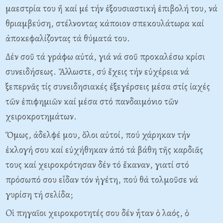
μαεστρία του ἤ καί μέ τήν ἐξουσιαστική ἐπιβολή του, νά
θριαμβεύση, στέλνοντας κάποιον σπεκουλάτωρα καί
ἀποκεφαλίζοντας τά θύματά του.
Δέν σοῦ τά γράφω αὐτά, γιά νά σοῦ προκαλέσω κρίσι
συνειδήσεως. Ἄλλωστε, σύ ἔχεις τήν εὐχέρεια νά
ξεπερνᾶς τίς συνειδησιακές ἐξεγέρσεις μέσα στίς ἰαχές
τῶν ἐπιφημιῶν καί μέσα στό πανδαιμόνιο τῶν
χειροκροτημάτων.
Ὅμως, ἀδελφέ μου, ὅλοι αὐτοί, πού χάρηκαν τήν
ἐκλογή σου καί εὐχήθηκαν ἀπό τά βάθη τῆς καρδιᾶς
τους καί χειροκρότησαν δέν τό ἔκαναν, γιατί στό
πρόσωπό σου εἶδαν τόν ἡγέτη, πού θά τολμοῦσε νά
γυρίση τή σελίδα;
Oἱ πηγαῖοι χειροκροτητές σου δέν ἦταν ὁ λαός, ὁ