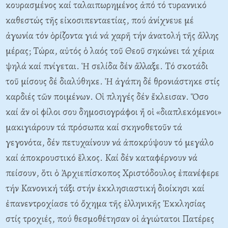
κουρασμένος καί ταλαιπωρημένος ἀπό τό τυραννικό
καθεστώς τῆς εἰκοσιπενταετίας, πού ἀνίχνευε μέ
ἀγωνία τόν ὁρίζοντα γιά νά χαρῆ τήν ἀνατολή τῆς ἄλλης
μέρας; Tώρα, αὐτός ὁ λαός τοῦ Θεοῦ σηκώνει τά χέρια
ψηλά καί πνίγεται. Ἡ σελίδα δέν ἄλλαξε. Tό σκοτάδι
τοῦ μίσους δέ διαλύθηκε. Ἡ ἀγάπη δέ θρονιάστηκε στίς
καρδιές τῶν ποιμένων. Oἱ πληγές δέν ἔκλεισαν. Ὅσο
καί ἄν οἱ φίλοι σου δημοσιογράφοι ἤ οἱ «διαπλεκόμενοι»
μακιγιάρουν τά πρόσωπα καί σκηνοθετοῦν τά
γεγονότα, δέν πετυχαίνουν νά ἀποκρύψουν τό μεγάλο
καί ἀποκρουστικό ἕλκος. Kαί δέν καταφέρνουν νά
πείσουν, ὅτι ὁ Ἀρχιεπίσκοπος Xριστόδουλος ἐπανέφερε
τήν Kανονική τάξι στήν ἐκκλησιαστική διοίκησι καί
ἐπανεντροχίασε τό ὄχημα τῆς ἑλληνικῆς Ἐκκλησίας
στίς τροχιές, πού θεσμοθέτησαν οἱ ἁγιώτατοι Πατέρες