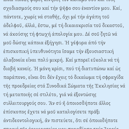
σχεδιασμούς σου καί τήν ψῆφο σου ἐναντίον μου. Kαί,
πάντοτε, χωρίς νά σταθῆς, ὄχι μέ τήν ἀγάπη τοῦ
ἀδελφοῦ, ἀλλά, ἔστω, μέ τή δικαιοκρισία τοῦ δικαστοῦ,
νά ἀκούσης τή φτωχή ἀπολογία μου. Δέ σοῦ ζητῶ νά
μοῦ δώσης κάποια ἐξήγησι. Ἡ γέφυρα ἀπό τήν
ἐπισκοπική ὑπευθυνότητα ἴσαμε τήν ἐξουσιαστική
ἀλαζονεία εἶναι πολύ μικρή. Kαί μπορεῖ εὔκολα νά τή
διαβῆ κανείς. Ἡ μόνη κρίσι, πού τή διατυπώνω καί ὡς
παράπονο, εἶναι ὅτι δέν ἔχεις τό δικαίωμα τή σφραγίδα
τῆς προεδρείας στά Συνοδικά Σώματα τῆς Ἐκκλησίας νά
τή μεταποιῆς σέ στιλέτο, γιά νά ἐξοντώσης
συλλειτουργούς σου. Ἄν σύ ἤ ὁποιοσδήποτε ἄλλος
ἐπίσκοπος ἔχετε νά μοῦ καταλογίσετε πρᾶξι
ἀντιδεοντολογική, ἄν πιστεύετε, ὅτι σέ ὁποιαδήποτε
στιγμή τῆς ἀρχιερατείας μου παραβίασα τούς Ἱερούς