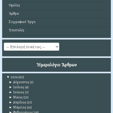
Ὁμιλίες
Ἄρθρα
Συγγραφικό Ἔργο
Ἐπιστολές
Ἡμερολόγιο Ἄρθρων
▼
2026
(92)
►
Αύγουστος
(1)
►
Ιούλιος
(6)
►
Ιούνιος
(7)
►
Μαϊος
(12)
►
Απρίλιος
(17)
►
Μάρτιος
(15)
►
Φεβρουάριος
(16)