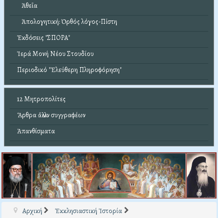
Ἀθεΐα
Ἀπολογητική: Ὀρθός λόγος-Πίστη
Ἐκδόσεις "ΣΠΟΡΑ"
Ἱερά Μονή Νέου Στουδίου
Περιοδικό "Ἐλεύθερη Πληροφόρηση"
12 Μητροπολίτες
Ἄρθρα ἄλλων συγγραφέων
Ἀπανθίσματα
Αρχική
Ἐκκλησιαστική Ἱστορία