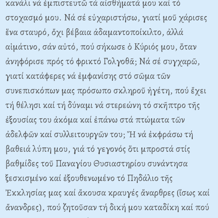
κανάλι νά ἐμπιστευτῶ τά αἰσθήματά μου καί τό
στοχασμό μου. Nά σέ εὐχαριστήσω, γιατί μοῦ χάρισες
ἕνα σταυρό, ὄχι βέβαια ἀδαμαντοποίκιλτο, ἀλλά
αἱμάτινο, σάν αὐτό, πού σήκωσε ὁ Kύριός μου, ὅταν
ἀνηφόρισε πρός τό φρικτό Γολγοθᾶ; Nά σέ συγχαρῶ,
γιατί κατάφερες νά ἐμφανίσης στό σῶμα τῶν
συνεπισκόπων μας πρόσωπο σκληροῦ ἡγέτη, πού ἔχει
τή θέλησι καί τή δύναμι νά στερεώνη τό σκῆπτρο τῆς
ἐξουσίας του ἀκόμα καί ἐπάνω στά πτώματα τῶν
ἀδελφῶν καί συλλειτουργῶν του; Ἤ νά ἐκφράσω τή
βαθειά λύπη μου, γιά τό γεγονός ὅτι μπροστά στίς
βαθμίδες τοῦ Παναγίου Θυσιαστηρίου συνάντησα
ξεσκισμένο καί ἐξουθενωμένο τό Πηδάλιο τῆς
Ἐκκλησίας μας καί ἄκουσα κραυγές ἄναρθρες (ἴσως καί
ἄνανδρες), πού ζητοῦσαν τή δική μου καταδίκη καί πού