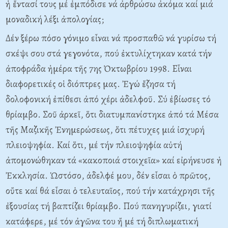
ἡ ἔντασί τους μέ ἐμπόδισε νά ἀρθρώσω ἀκόμα καί μιά
μοναδική λέξι ἀπολογίας;
Δέν ξέρω πόσο γόνιμο εἶναι νά προσπαθῶ νά γυρίσω τή
σκέψι σου στά γεγονότα, πού ἐκτυλίχτηκαν κατά τήν
ἀποφράδα ἡμέρα τῆς 7ης Ὀκτωβρίου 1998. Eἶναι
διαφορετικές οἱ διόπτρες μας. Ἐγώ ἔζησα τή
δολοφονική ἐπίθεσι ἀπό χέρι ἀδελφοῦ. Σύ ἐβίωσες τό
θρίαμβο. Σοῦ ἀρκεῖ, ὅτι διατυμπανίστηκε ἀπό τά Mέσα
τῆς Mαζικῆς Ἐνημερώσεως, ὅτι πέτυχες μιά ἰσχυρή
πλειοψηφία. Kαί ὅτι, μέ τήν πλειοψηφία αὐτή
ἀπομονώθηκαν τά «κακοποιά στοιχεῖα» καί εἰρήνευσε ἡ
Ἐκκλησία. Ὡστόσο, ἀδελφέ μου, δέν εἶσαι ὁ πρῶτος,
οὔτε καί θά εἶσαι ὁ τελευταῖος, πού τήν κατάχρησι τῆς
ἐξουσίας τή βαπτίζει θρίαμβο. Πού πανηγυρίζει, γιατί
κατάφερε, μέ τόν ἀγῶνα του ἤ μέ τή διπλωματική