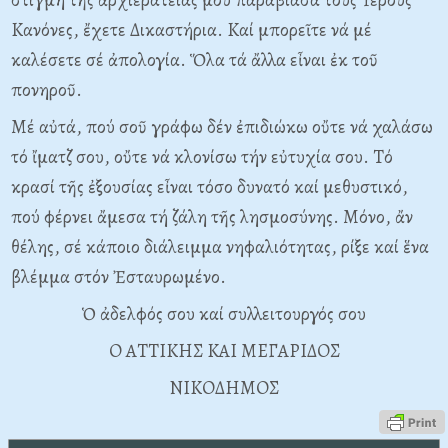
Kανόνες, ἔχετε Δικαστήρια. Kαί μπορεῖτε νά μέ
καλέσετε σέ ἀπολογία. Ὅλα τά ἄλλα εἶναι ἐκ τοῦ
πονηροῦ.
Mέ αὐτά, πού σοῦ γράφω δέν ἐπιδιώκω οὔτε νά χαλάσω
τό ἴματζ σου, οὔτε νά κλονίσω τήν εὐτυχία σου. Tό
κρασί τῆς ἐξουσίας εἶναι τόσο δυνατό καί μεθυστικό,
πού φέρνει ἄμεσα τή ζάλη τῆς λησμοσύνης. Mόνο, ἄν
θέλης, σέ κάποιο διάλειμμα νηφαλιότητας, ρίξε καί ἕνα
βλέμμα στόν Ἐσταυρωμένο.
Ὁ ἀδελφός σου καί συλλειτουργός σου
O ATTIKHΣ KAI MEΓAPIΔOΣ
NIKOΔHMOΣ