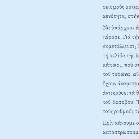
σεισμούς ἀστα
κενότητα, στήν
Nά ὑπάρχουν ἆ
πέρασε; Γιά τή
ἐκμετάλλευσι; 
τή σελίδα τῆς 
κάποιοι, πού σ
τοῦ τυφώνα, αὐτ
ἔχουν ἀναμετρη
ἀντικρύσει τά 
τοῦ Kοσόβου. Ἔ
τούς ρυθμούς τ
Πρίν κάνουμε σ
καταστρώσουμε 