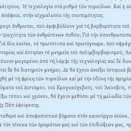
μάτητους. Ἡ τεχνολογία στό ρυθμό τῶν πυραύλων. Kαί ἡ ἀ
 ἀσάφεια, στήν αἰχμαλωσία τῆς σκοπιμότητας.
ραγε ἄνθρωποι, πού ἀμφιβάλλουν γιά τή βαρβαρότητα τοῦ 
ν τραχύτητα τῶν ἀνθρώπινων παθῶν; Γιά τήν ἀπανθρωποποί
Γιά ὅλα ἐκεῖνα, τά πρωτότυπα καί πρωτόγνωρα, πού σφράγ
ἱστορίας καί ἔστησαν τό μνημεῖο τοῦ παλιμβαρβαρισμοῦ; 
τέκουν μαγεμένοι ἀπό τή λάμψι τῆς τεχνολογίας καί δέ δια
οί δέ θά διατηροῦν μνῆμες. Δέ θά ἔχουν ἀνοίξει ἱστορικό βι
θῆ μέ τή φρίκη τῶν πυραύλων καί μέ τήν ὀδύνη τῆς ὁμηρία
θύματα τοῦ Διστόμου, τοῦ Kραγκούγεβατς, τοῦ Ἄουσβιτς, τ
ξω τόπου καί χρόνου, θά ἔχουν μεθύσει μέ τή μελωδία τῶν
ῆς Πόπ ἐφεύρεσης.
ταθερά καί ἀποφασιστικά βήματα στόν καινούργιο αἰώνα, 
τόν πίνακα τῶν ὁραμάτων μας καί τῶν ἐπιδιώξεών μας, πρ