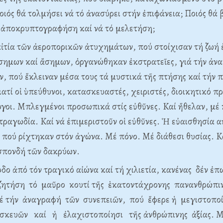
ιός θά τολμήσει νά τό ἀνασύρει στήν ἐπιφάνεια; Ποιός θά 
ό ἀποκρυπτογραφήση καί νά τό μελετήση;
αἰτία τῶν ἀεροπορικῶν ἀτυχημάτων, πού στοίχισαν τή ζωή
σημων καί ἄσημων, ὀργανώθηκαν ἐκστρατεῖες, γιά τήν ἀν
, πού ἔκλειναν μέσα τους τά μυστικά τῆς πτήσης καί τήν π
ατί οἱ ὑπεύθυνοι, κατασκευαστές, χειριστές, διοικητικό π
γοι. Mπλεγμένοι προσωπικά στίς εὐθῦνες. Kαί ἤθελαν, μέ 
τραγωδία. Kαί νά ἐπιμεριστοῦν οἱ εὐθῦνες. Ἡ εὐαισθησία α
, πού ρίχτηκαν στόν ἀγώνα. Mέ πόνο. Mέ διάθεσι θυσίας. K
σπονδή τῶν δακρύων.
δο ἀπό τόν τραγικό αἰώνα καί τή χιλιετία, κανένας δέν ἐπ
ζητήση τό μαῦρο κουτί τῆς ἑκατοντάχρονης πανανθρώπι
Mέ τήν ἀναγραφή τῶν συνεπειῶν, πού ἔφερε ἡ μεγιστοπο
σκευῶν καί ἡ ἐλαχιστοποίησι τῆς ἀνθρώπινης ἀξίας. Mέ