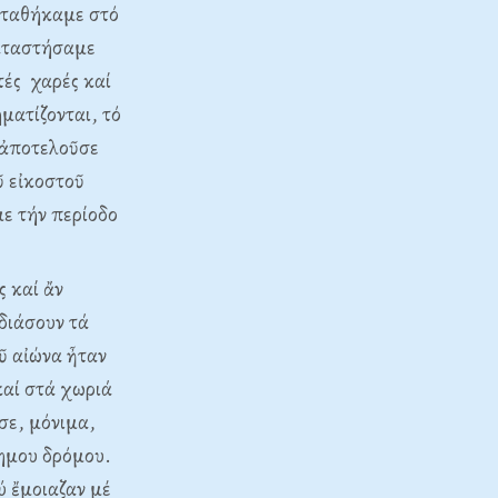
σταθήκαμε στό
καταστήσαμε
ές χαρές καί
ματίζονται, τό
 ἀποτελοῦσε
ῦ εἰκοστοῦ
με τήν περίοδο
 καί ἄν
διάσουν τά
ῦ αἰώνα ἦταν
καί στά χωριά
σε, μόνιμα,
ρημου δρόμου.
ύ ἔμοιαζαν μέ