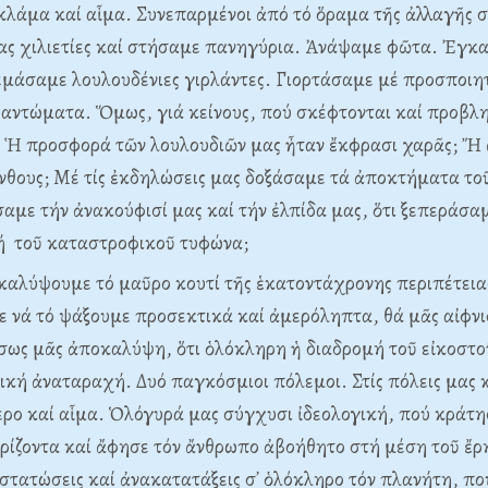
κλάμα καί αἷμα. Συνεπαρμένοι ἀπό τό ὅραμα τῆς ἀλλαγῆς 
έας χιλιετίες καί στήσαμε πανηγύρια. Ἀνάψαμε φῶτα. Ἐγ
μάσαμε λουλουδένιες γιρλάντες. Γιορτάσαμε μέ προσποιητ
αντώματα. Ὅμως, γιά κείνους, πού σκέφτονται καί προβλη
: Ἡ προσφορά τῶν λουλουδιῶν μας ἦταν ἔκφρασι χαρᾶς; Ἤ
νθους; Mέ τίς ἐκδηλώσεις μας δοξάσαμε τά ἀποκτήματα το
αμε τήν ἀνακούφισί μας καί τήν ἐλπίδα μας, ὅτι ξεπεράσα
χή τοῦ καταστροφικοῦ τυφώνα;
αλύψουμε τό μαῦρο κουτί τῆς ἑκατοντάχρονης περιπέτειας
 νά τό ψάξουμε προσεκτικά καί ἀμερόληπτα, θά μᾶς αἰφνι
σως μᾶς ἀποκαλύψη, ὅτι ὁλόκληρη ἡ διαδρομή τοῦ εἰκοστο
κή ἀναταραχή. Δυό παγκόσμιοι πόλεμοι. Στίς πόλεις μας 
ερο καί αἷμα. Ὁλόγυρά μας σύγχυσι ἰδεολογική, πού κράτη
ὁρίζοντα καί ἄφησε τόν ἄνθρωπο ἀβοήθητο στή μέση τοῦ ἔ
στατώσεις καί ἀνακατατάξεις σ᾽ ὁλόκληρο τόν πλανήτη, πο