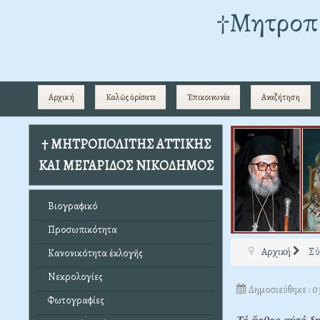
†Mητροπο
Αρχική
Καλῶς ὁρίσατε
Ἐπικοινωνία
Αναζήτηση
† ΜΗΤΡΟΠΟΛΙΤΗΣ ΑΤΤΙΚΗΣ
ΚΑΙ ΜΕΓΑΡΙΔΟΣ ΝΙΚΟΔΗΜΟΣ
Βιογραφικό
Προσωπικότητα
Αρχική
Σύγ
Κανονικότητα ἐκλογῆς
Νεκρολογίες
Δημοσιεύθηκε : 
Φωτογραφίες