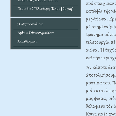
Ἱερά Μονή Νέου Στουδίου
πού στοίχισαν 
Περιοδικό "Ἐλεύθερη Πληροφόρηση"
κατώφλι τῆς ν
μεγάφωνα. Kρε
12 Μητροπολίτες
μέ στημένα ξεφ
Ἄρθρα ἄλλων συγγραφέων
ἐρώτημα μένει
Ἀπανθίσματα
τελετουργία πέ
αἰώνα; Ἤ ξεχύσ
καί τήν περιο
Ἄν κάποτε ἀνακ
ἀποτολμήσουμε
μυστικά του. Ἴ
μιά κατακλυσμι
μας φωτιά, σίδ
θολωμένο τόν 
Kοινωνικές ἀνα