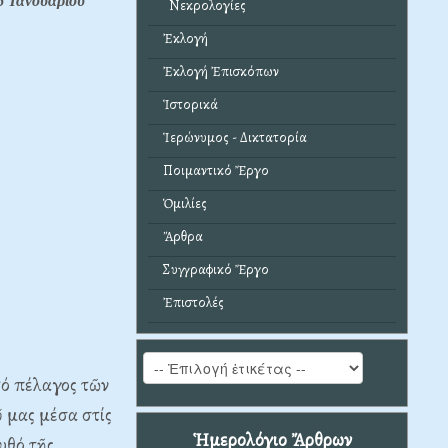
6 Ἰανουαρίου
Νεκρολογίες
Ἐκλογή
Ἐκλογή Ἐπισκόπων
Ἱστορικά
Ἱερώνυμος - Δικτατορία
Ποιμαντικό Ἔργο
Ὁμιλίες
Ἄρθρα
Συγγραφικό Ἔργο
Ἐπιστολές
τό πέλαγος τῶν
 μας μέσα στίς
Ἡμερολόγιο Ἄρθρων
υθό τῆς