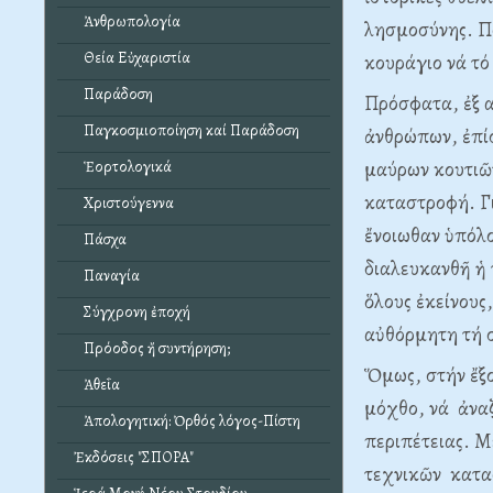
Ἀνθρωπολογία
λησμοσύνης. Πο
Θεία Εὐχαριστία
κουράγιο νά τ
Παράδοση
Πρόσφατα, ἐξ 
Παγκοσμιοποίηση καί Παράδοση
ἀνθρώπων, ἐπί
μαύρων κουτιῶν
Ἑορτολογικά
καταστροφή. Γι
Χριστούγεννα
ἔνοιωθαν ὑπόλο
Πάσχα
διαλευκανθῆ ἡ 
Παναγία
ὅλους ἐκείνους
Σύγχρονη ἐποχή
αὐθόρμητη τή 
Πρόοδος ἤ συντήρηση;
Ὅμως, στήν ἔξο
Ἀθεΐα
μόχθο, νά ἀνα
Ἀπολογητική: Ὀρθός λόγος-Πίστη
περιπέτειας. 
Ἐκδόσεις "ΣΠΟΡΑ"
τεχνικῶν κατα