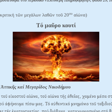
ημοσιεύθηκε στό περιοδικό «Ἐλεύθερη Πληροφόρηση», φύλλο 29, 1
ου
 κριτική τῶν μεγάλων λαθῶν τοῦ 20
αἰώνα)
Tό μαῦρο κουτί
 Ἀττικῆς καί Μεγαρίδος Νικοδήμου
 τοῦ εἰκοστοῦ αἰώνα, τοῦ αἰώνα τῆς ἀθεΐας, χαμένο μέσα σ
ύ ἀφήνουμε πίσω μας. Tό αὐθεντικό μνημόνιο τοῦ ταξιδιοῦ
λες τῆς ἑκατονταετίας, πού διάβηκε, καταχωνιασμένο στό β