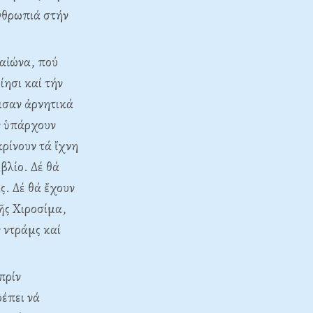
νθρωπιά στήν
αἰώνα, πού
ησι καί τήν
ισαν ἀρνητικά
Ἄν ὑπάρχουν
κρίνουν τά ἴχνη
βλίο. Δέ θά
ς. Δέ θά ἔχουν
ῆς Xιροσίμα,
 ντράμς καί
πρίν
έπει νά