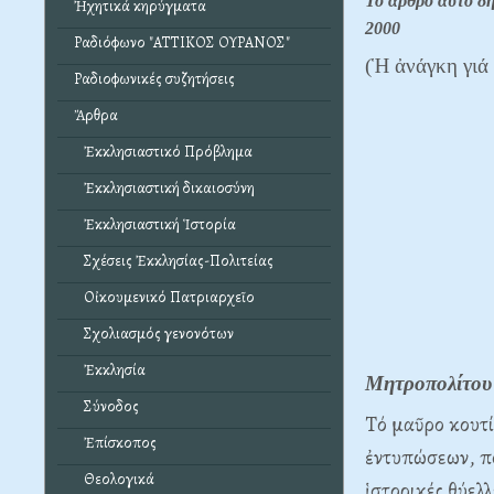
Τό ἄρθρο αὐτό δ
Ἠχητικά κηρύγματα
2000
Ραδιόφωνο "ΑΤΤΙΚΟΣ ΟΥΡΑΝΟΣ"
(Ἡ ἀνάγκη γιά
Ραδιοφωνικές συζητήσεις
Ἄρθρα
Ἐκκλησιαστικό Πρόβλημα
Ἐκκλησιαστική δικαιοσύνη
Ἐκκλησιαστική Ἱστορία
Σχέσεις Ἐκκλησίας-Πολιτείας
Οἰκουμενικό Πατριαρχεῖο
Σχολιασμός γενονότων
Ἐκκλησία
Μητροπολίτου
Σύνοδος
Tό μαῦρο κουτί
Ἐπίσκοπος
ἐντυπώσεων, πο
Θεολογικά
ἱστορικές θύελ