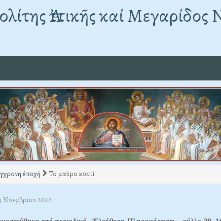
λίτης Ἀττικῆς καί Μεγαρίδος 
χρονη ἐποχή
Το μαύρο κουτί
03 Νοεμβρίου 2022