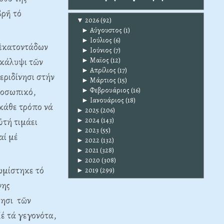
βρῆ τό
▼
2026
(92)
►
Αύγουστος
(1)
►
Ιούλιος
(6)
 ἑκατοντάδων
►
Ιούνιος
(7)
►
Μαϊος
(12)
ακάλυψι τῶν
►
Απρίλιος
(17)
εριδίνησι στήν
►
Μάρτιος
(15)
►
Φεβρουάριος
(16)
ροσωπικό,
►
Ιανουάριος
(18)
κάθε τρόπο νά
►
2025
(206)
►
2024
(143)
ὐτή τιμάει
►
2023
(55)
αί μέ
►
2022
(132)
►
2021
(328)
►
2020
(308)
ωμίστηκε τό
►
2019
(299)
νης
ίησι τῶν
 τά γεγονότα,