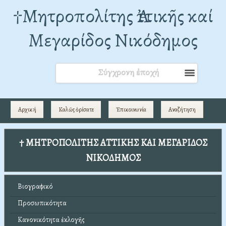
†Mητροπολίτης Ἀττικῆς καί
Μεγαρίδος Νικόδημος
Σύγχρονη ἐποχή
Αρχική
Καλῶς ὁρίσατε
Ἐπικοινωνία
Αναζήτηση
† ΜΗΤΡΟΠΟΛΙΤΗΣ ΑΤΤΙΚΗΣ ΚΑΙ ΜΕΓΑΡΙΔΟΣ
ΝΙΚΟΔΗΜΟΣ
Βιογραφικό
Προσωπικότητα
Κανονικότητα ἐκλογῆς