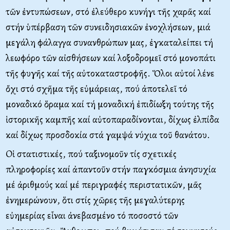
τῶν ἐντυπώσεων, στό ἐλεύθερο κυνήγι τῆς χαρᾶς καί
στήν ὑπέρβαση τῶν συνειδησιακῶν ἐνοχλήσεων, μιά
μεγάλη φάλαγγα συνανθρώπων μας, ἐγκαταλείπει τή
λεωφόρο τῶν αἰσθήσεων καί λοξοδρομεῖ στό μονοπάτι
τῆς φυγῆς καί τῆς αὐτοκαταστροφῆς. Ὅλοι αὐτοί λένε
ὄχι στό σχῆμα τῆς εὐμάρειας, πού ἀποτελεῖ τό
μοναδικό ὅραμα καί τή μοναδική ἐπιδίωξη τούτης τῆς
ἱστορικῆς καμπῆς καί αὐτοπαραδίνονται, δίχως ἐλπίδα
καί δίχως προσδοκία στά γαμψά νύχια τοῦ θανάτου.
Oἱ στατιστικές, πού ταξινομοῦν τίς σχετικές
πληροφορίες καί ἀπαντοῦν στήν παγκόσμια ἀνησυχία
μέ ἀριθμούς καί μέ περιγραφές περιστατικῶν, μᾶς
ἐνημερώνουν, ὅτι στίς χῶρες τῆς μεγαλύτερης
εὐημερίας εἶναι ἀνεβασμένο τό ποσοστό τῶν