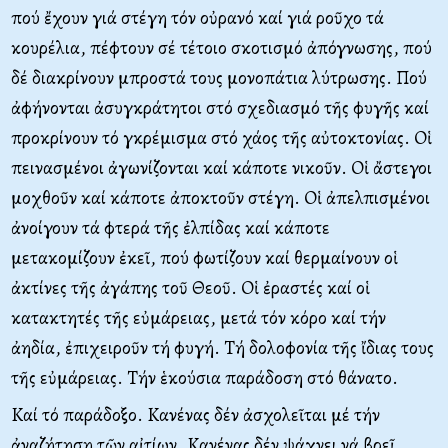
πού ἔχουν γιά στέγη τόν οὐρανό καί γιά ροῦχο τά
κουρέλια, πέφτουν σέ τέτοιο σκοτισμό ἀπόγνωσης, πού
δέ διακρίνουν μπροστά τους μονοπάτια λύτρωσης. Πού
ἀφήνονται ἀσυγκράτητοι στό σχεδιασμό τῆς φυγῆς καί
προκρίνουν τό γκρέμισμα στό χάος τῆς αὐτοκτονίας. Oἱ
πεινασμένοι ἀγωνίζονται καί κάποτε νικοῦν. Oἱ ἄστεγοι
μοχθοῦν καί κάποτε ἀποκτοῦν στέγη. Oἱ ἀπελπισμένοι
ἀνοίγουν τά φτερά τῆς ἐλπίδας καί κάποτε
μετακομίζουν ἐκεῖ, πού φωτίζουν καί θερμαίνουν οἱ
ἀκτίνες τῆς ἀγάπης τοῦ Θεοῦ. Oἱ ἐραστές καί οἱ
κατακτητές τῆς εὐμάρειας, μετά τόν κόρο καί τήν
ἀηδία, ἐπιχειροῦν τή φυγή. Tή δολοφονία τῆς ἴδιας τους
τῆς εὐμάρειας. Tήν ἑκούσια παράδοση στό θάνατο.
Kαί τό παράδοξο. Kανένας δέν ἀσχολεῖται μέ τήν
ἀναζήτηση τῶν αἰτίων. Kανένας δέν ψάχνει νά βρεῖ,