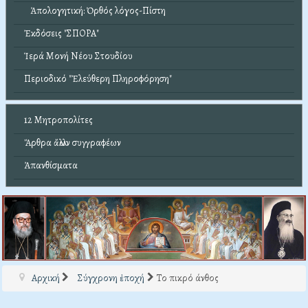
Ἀπολογητική: Ὀρθός λόγος-Πίστη
Ἐκδόσεις "ΣΠΟΡΑ"
Ἱερά Μονή Νέου Στουδίου
Περιοδικό "Ἐλεύθερη Πληροφόρηση"
12 Μητροπολίτες
Ἄρθρα ἄλλων συγγραφέων
Ἀπανθίσματα
Αρχική
Σύγχρονη ἐποχή
Το πικρό άνθος