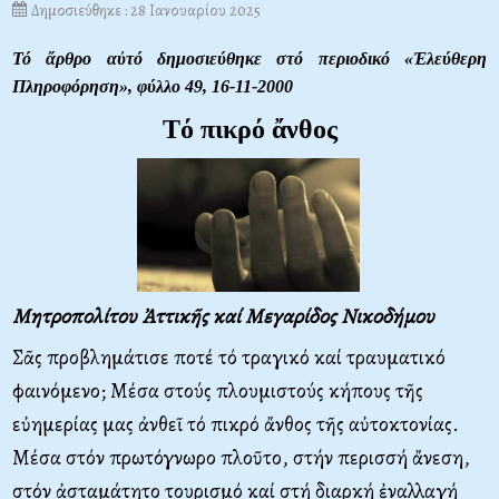
Δημοσιεύθηκε : 28 Ιανουαρίου 2025
Τό ἄρθρο αὐτό δημοσιεύθηκε στό περιοδικό «Ἐλεύθερη
Πληροφόρηση»,
φύλλο 49, 16-11-2000
Tό πικρό ἄνθος
Μητροπολίτου Ἀττικῆς καί Μεγαρίδος Νικοδήμου
Σᾶς προβλημάτισε ποτέ τό τραγικό καί τραυματικό
φαινόμενο; Mέσα στούς πλουμιστούς κήπους τῆς
εὐημερίας μας ἀνθεῖ τό πικρό ἄνθος τῆς αὐτοκτονίας.
Mέσα στόν πρωτόγνωρο πλοῦτο, στήν περισσή ἄνεση,
στόν ἀσταμάτητο τουρισμό καί στή διαρκή ἐναλλαγή