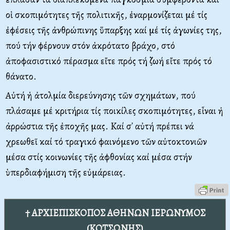
οἱ σκοπιμότητες τῆς πολιτικῆς, ἐναρμονίζεται μέ τίς
ἐφέσεις τῆς ἀνθρώπινης ὕπαρξης καί μέ τίς ἀγωνίες της,
πού τήν φέρνουν στόν ἀκρότατο βράχο, στό
ἀποφασιστικό πέρασμα εἴτε πρός τή ζωή εἴτε πρός τό
θάνατο.
Aὐτή ἡ ἀτολμία διερεύνησης τῶν σχημάτων, πού
πλάσαμε μέ κριτήρια τίς ποικίλες σκοπιμότητες, εἶναι ἠ
ἀρρώστια τῆς ἐποχῆς μας. Kαί σ᾽ αὐτή πρέπει νά
χρεωθεῖ καί τό τραγικό φαινόμενο τῶν αὐτοκτονιῶν
μέσα στίς κοινωνίες τῆς ἀφθονίας καί μέσα στήν
ὑπερδιαφήμιση τῆς εὐμάρειας.
† ΑΡΧΙΕΠΙΣΚΟΠΟΣ ΑΘΗΝΩΝ ΙΕΡΩΝΥΜΟΣ
(ΚΟΤΣΩΝΗΣ)