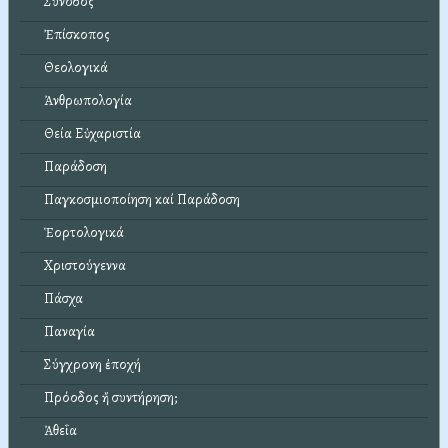
Σύνοδος
Ἐπίσκοπος
Θεολογικά
Ἀνθρωπολογία
Θεία Εὐχαριστία
Παράδοση
Παγκοσμιοποίηση καί Παράδοση
Ἑορτολογικά
Χριστούγεννα
Πάσχα
Παναγία
Σύγχρονη ἐποχή
Πρόοδος ἤ συντήρηση;
Ἀθεΐα