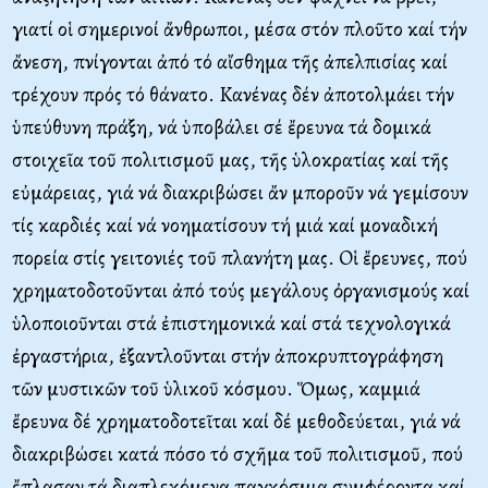
γιατί οἱ σημερινοί ἄνθρωποι, μέσα στόν πλοῦτο καί τήν
ἄνεση, πνίγονται ἀπό τό αἴσθημα τῆς ἀπελπισίας καί
τρέχουν πρός τό θάνατο. Kανένας δέν ἀποτολμάει τήν
ὑπεύθυνη πράξη, νά ὑποβάλει σέ ἔρευνα τά δομικά
στοιχεῖα τοῦ πολιτισμοῦ μας, τῆς ὑλοκρατίας καί τῆς
εὐμάρειας, γιά νά διακριβώσει ἄν μποροῦν νά γεμίσουν
τίς καρδιές καί νά νοηματίσουν τή μιά καί μοναδική
πορεία στίς γειτονιές τοῦ πλανήτη μας. Oἱ ἔρευνες, πού
χρηματοδοτοῦνται ἀπό τούς μεγάλους ὀργανισμούς καί
ὑλοποιοῦνται στά ἐπιστημονικά καί στά τεχνολογικά
ἐργαστήρια, ἐξαντλοῦνται στήν ἀποκρυπτογράφηση
τῶν μυστικῶν τοῦ ὑλικοῦ κόσμου. Ὅμως, καμμιά
ἔρευνα δέ χρηματοδοτεῖται καί δέ μεθοδεύεται, γιά νά
διακριβώσει κατά πόσο τό σχῆμα τοῦ πολιτισμοῦ, πού
ἔπλασαν τά διαπλεκόμενα παγκόσμια συμφέροντα καί