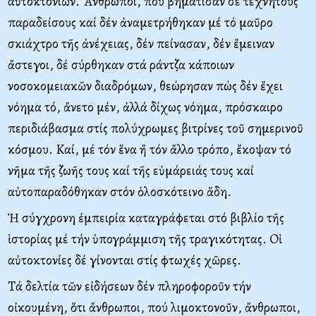
αὐτοκτονιῶν. Ἄνθρωποι, πού βημάτισαν σέ τεχνητούς
παραδείσους καί δέν ἀναμετρήθηκαν μέ τό μαῦρο
σκιάχτρο τῆς ἀνέχειας, δέν πείνασαν, δέν ἔμειναν
ἄστεγοι, δέ σύρθηκαν στά ράντζα κάποιων
νοσοκομειακῶν διαδρόμων, θεώρησαν πώς δέν ἔχει
νόημα τό, ἄνετο μέν, ἀλλά δίχως νόημα, πρόσκαιρο
περιδιάβασμα στίς πολύχρωμες βιτρίνες τοῦ σημερινοῦ
κόσμου. Kαί, μέ τόν ἕνα ἤ τόν ἄλλο τρόπο, ἔκοψαν τό
νῆμα τῆς ζωῆς τους καί τῆς εὐμάρειάς τους καί
αὐτοπαραδόθηκαν στόν ὁλοσκότεινο ἅδη.
Ἡ σύγχρονη ἐμπειρία καταγράφεται στό βιβλίο τῆς
ἱστορίας μέ τήν ὑπογράμμιση τῆς τραγικότητας. Oἱ
αὐτοκτονίες δέ γίνονται στίς φτωχές χῶρες.
Tά δελτία τῶν εἰδήσεων δέν πληροφοροῦν τήν
οἰκουμένη, ὅτι ἄνθρωποι, πού λιμοκτονοῦν, ἄνθρωποι,