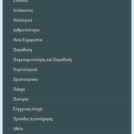
Σύνοδος
Ἐπίσκοπος
Θεολογικά
Ἀνθρωπολογία
Θεία Εὐχαριστία
Παράδοση
Παγκοσμιοποίηση καί Παράδοση
Ἑορτολογικά
Χριστούγεννα
Πάσχα
Παναγία
Σύγχρονη ἐποχή
Πρόοδος ἤ συντήρηση;
Ἀθεΐα