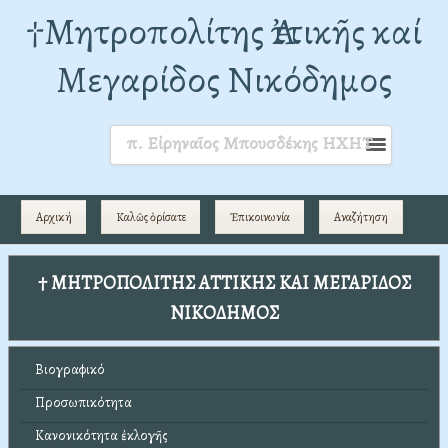
†Mητροπολίτης Ἀττικῆς καί
Μεγαρίδος Νικόδημος
π. Εἰρηναῖος Μπουσδέκης ΗΧΗΤ
Αρχική
Καλῶς ὁρίσατε
Ἐπικοινωνία
Αναζήτηση
† ΜΗΤΡΟΠΟΛΙΤΗΣ ΑΤΤΙΚΗΣ ΚΑΙ ΜΕΓΑΡΙΔΟΣ
ΝΙΚΟΔΗΜΟΣ
Βιογραφικό
Προσωπικότητα
Κανονικότητα ἐκλογῆς