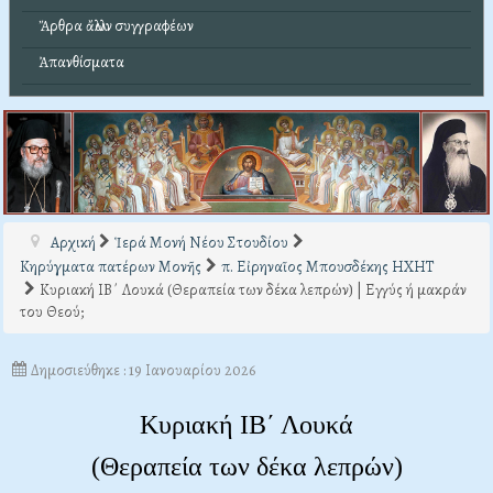
Ἄρθρα ἄλλων συγγραφέων
Ἀπανθίσματα
Αρχική
Ἱερά Μονή Νέου Στουδίου
Κηρύγματα πατέρων Μονῆς
π. Εἰρηναῖος Μπουσδέκης ΗΧΗΤ
Κυριακή ΙB΄ Λουκά (Θεραπεία των δέκα λεπρών) | Εγγύς ή μακράν
του Θεού;
Δημοσιεύθηκε : 19 Ιανουαρίου 2026
Κυριακή ΙΒ΄ Λουκά
(Θεραπεία των δέκα λεπρών)