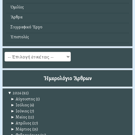
Ὁμιλίες
Ἄρθρα
Συγγραφικό Ἔργο
Ἐπιστολές
Ἡμερολόγιο Ἄρθρων
▼
2026
(92)
►
Αύγουστος
(1)
►
Ιούλιος
(6)
►
Ιούνιος
(7)
►
Μαϊος
(12)
►
Απρίλιος
(17)
►
Μάρτιος
(15)