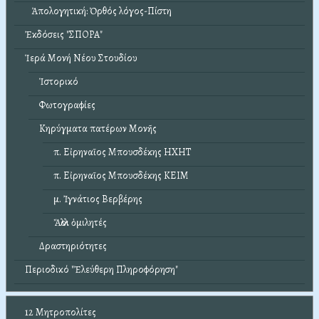
Ἀπολογητική: Ὀρθός λόγος-Πίστη
Ἐκδόσεις "ΣΠΟΡΑ"
Ἱερά Μονή Νέου Στουδίου
Ἱστορικό
Φωτογραφίες
Κηρύγματα πατέρων Μονῆς
π. Εἰρηναῖος Μπουσδέκης ΗΧΗΤ
π. Εἰρηναῖος Μπουσδέκης ΚΕΙΜ
μ. Ἰγνάτιος Βερβέρης
Ἄλλοι ὁμιλητές
Δραστηριότητες
Περιοδικό "Ἐλεύθερη Πληροφόρηση"
12 Μητροπολίτες