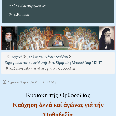
Ἄρθρα ἄλλων συγγραφέων
Ἀπανθίσματα
Αρχική
Ἱερά Μονή Νέου Στουδίου
Κηρύγματα πατέρων Μονῆς
π. Εἰρηναῖος Μπουσδέκης ΗΧΗΤ
Καύχηση αλλά και αγώνας για την Ορθοδοξία
Δημοσιεύθηκε : 26 Μαρτίου 2024
Κυριακή τῆς Ὀρθοδοξίας
Καύχηση ἀλλά καί ἀγώνας γιά τήν
Ὀρθοδοξία