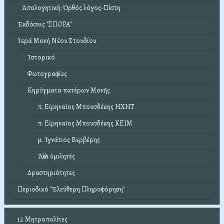
Ἀπολογητική: Ὀρθός λόγος-Πίστη
Ἐκδόσεις "ΣΠΟΡΑ"
Ἱερά Μονή Νέου Στουδίου
Ἱστορικό
Φωτογραφίες
Κηρύγματα πατέρων Μονῆς
π. Εἰρηναῖος Μπουσδέκης ΗΧΗΤ
π. Εἰρηναῖος Μπουσδέκης ΚΕΙΜ
μ. Ἰγνάτιος Βερβέρης
Ἄλλοι ὁμιλητές
Δραστηριότητες
Περιοδικό "Ἐλεύθερη Πληροφόρηση"
12 Μητροπολίτες