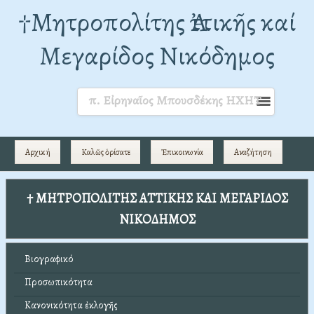
†Mητροπολίτης Ἀττικῆς καί
Μεγαρίδος Νικόδημος
π. Εἰρηναῖος Μπουσδέκης ΗΧΗΤ
Αρχική
Καλῶς ὁρίσατε
Ἐπικοινωνία
Αναζήτηση
† ΜΗΤΡΟΠΟΛΙΤΗΣ ΑΤΤΙΚΗΣ ΚΑΙ ΜΕΓΑΡΙΔΟΣ
ΝΙΚΟΔΗΜΟΣ
Βιογραφικό
Προσωπικότητα
Κανονικότητα ἐκλογῆς