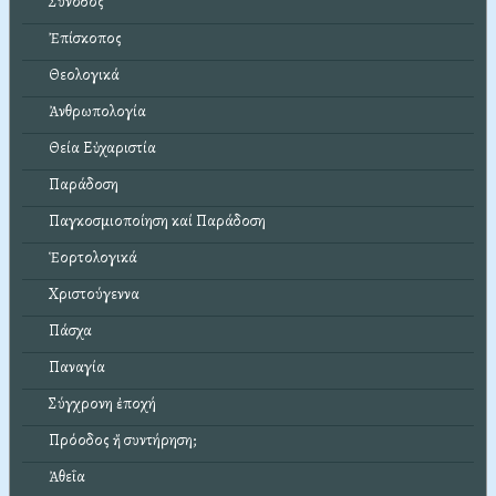
Σύνοδος
Ἐπίσκοπος
Θεολογικά
Ἀνθρωπολογία
Θεία Εὐχαριστία
Παράδοση
Παγκοσμιοποίηση καί Παράδοση
Ἑορτολογικά
Χριστούγεννα
Πάσχα
Παναγία
Σύγχρονη ἐποχή
Πρόοδος ἤ συντήρηση;
Ἀθεΐα