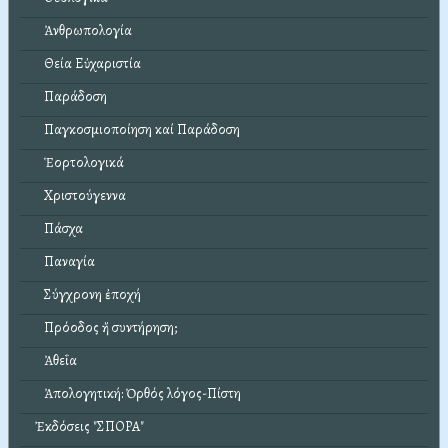
Ἀνθρωπολογία
Θεία Εὐχαριστία
Παράδοση
Παγκοσμιοποίηση καί Παράδοση
Ἑορτολογικά
Χριστούγεννα
Πάσχα
Παναγία
Σύγχρονη ἐποχή
Πρόοδος ἤ συντήρηση;
Ἀθεΐα
Ἀπολογητική: Ὀρθός λόγος-Πίστη
Ἐκδόσεις "ΣΠΟΡΑ"