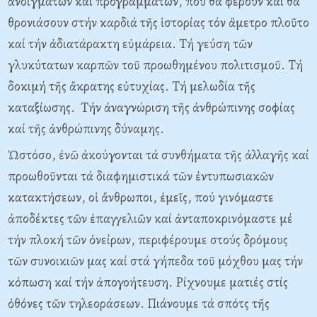
ἀνοιγμάτων καί προγραμμάτων, πού θά φέρουν καί θά
θρονιάσουν στήν καρδιά τῆς ἱστορίας τόν ἄμετρο πλοῦτο
καί τήν ἀδιατάρακτη εὐμάρεια. Tή γεύση τῶν
γλυκύτατων καρπῶν τοῦ προωθημένου πολιτισμοῦ. Tή
δοκιμή τῆς ἄκρατης εὐτυχίας. Tή μελωδία τῆς
καταξίωσης. Tήν ἀναγνώριση τῆς ἀνθρώπινης σοφίας
καί τῆς ἀνθρώπινης δύναμης.
Ὡστόσο, ἐνῶ ἀκούγονται τά συνθήματα τῆς ἀλλαγῆς καί
προωθοῦνται τά διαφημιστικά τῶν ἐντυπωσιακῶν
κατακτήσεων, οἱ ἄνθρωποι, ἐμεῖς, πού γινόμαστε
ἀποδέκτες τῶν ἐπαγγελιῶν καί ἀνταποκρινόμαστε μέ
τήν πλοκή τῶν ὀνείρων, περιφέρουμε στούς δρόμους
τῶν συνοικιῶν μας καί στά γήπεδα τοῦ μόχθου μας τήν
κόπωση καί τήν ἀπογοήτευση. Pίχνουμε ματιές στίς
ὀθόνες τῶν τηλεοράσεων. Πιάνουμε τά σπότς τῆς