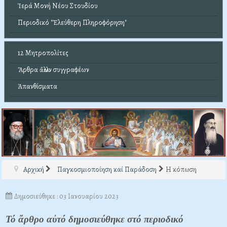
Ἱερά Μονή Νέου Στουδίου
Περιοδικό "Ἐλεύθερη Πληροφόρηση"
12 Μητροπολίτες
Ἄρθρα ἄλλων συγγραφέων
Ἀπανθίσματα
Αρχική
Παγκοσμιοποίηση καί Παράδοση
Η κόπωση
Δημοσιεύθηκε : 03 Ιανουαρίου 2023
Τό ἄρθρο αὐτό δημοσιεύθηκε στό περιοδικό