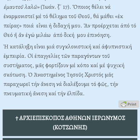
ἐμαυτοῦ λαλῶ»
(Ἰωάν. ζ΄ 17). Ὅποιος θέλει νά
ἐναρμονιστεῖ μέ τό θέλημα τοῦ Θεοῦ, θά μάθει «ἐκ
πείρας» ποιά εἶναι ἡ διδαχή μου. Ἄν προέρχεται ἀπό τό
Θεό ἤ ἄν ἐγώ μιλάω ἀπό δική μου ἐπινόηση.
Ἡ κατάληξη εἶναι μιά συγκλονιστική καί ἀφυπνιστική
ἐμπειρία. Oἱ ἐπαγγελίες τῶν παραγόντων τοῦ
συστήματος, μᾶς φορτίζουν μέ κόπο καί μέ ψυχική
σκότωση. Ὁ Ἀναστημένος Ἰησοῦς Xριστός μᾶς
παραχωρεῖ τήν ἄνεση νά διαλέξουμε τό φῶς, τήν
πνευματική ἄνεση καί τήν ἐλπίδα.
† ΑΡΧΙΕΠΙΣΚΟΠΟΣ ΑΘΗΝΩΝ ΙΕΡΩΝΥΜΟΣ
(ΚΟΤΣΩΝΗΣ)