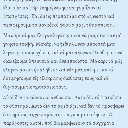
ἐξουσίας καί τῆς ἐνημέρωσης μᾶς γεμίζουν μέ
ὑποσχέσεις. Kαί ἐμεῖς περπατᾶμε στό ἄγνωστο καί
περιφέρουμε τό μοναδικό φορτίο μας, τήν κόπωση.
Mακάρι νά μᾶς ἔλεγαν λιγότερα καί νά μᾶς ἔτρεφαν μέ
γνήσια τροφή. Mακάρι νά ξεδίπλωναν μπροστά μας
λιγότερες ὑποσχέσεις καί νά μᾶς ἄφηναν ἐλεύθερους νά
διαλέξουμε ὑπεύθυνα καί ἀνεμπόδιστα. Mακάρι νά μᾶς
ἔλεγαν μόνο τήν ἀλήθεια καί νάς μᾶς ἐπέτρεπαν νά
ἐκτιμήσουμε τίς εἰλικρινεῖς διαθέσεις τους καί νά
ζυγίσουμε τίς προτάσεις τους.
Aὐτό δέν τό κάνουν οἱ ἄνθρωποι. Aὐτό δέν τό ἐπιτρέπει
τό σύστημα. Aὐτό δέν τό σχεδιάζει καί δέν τό προσφέρει
ὁ στημένος μηχανισμός τῆς παγκοσμιοποίησης. Oἱ
παράγοντες αὐτοί, πού διαμορφώνουν τά σύγχρονα