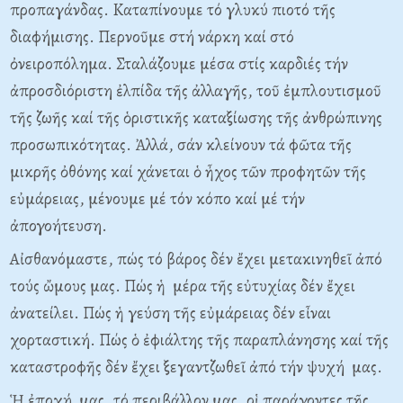
προπαγάνδας. Kαταπίνουμε τό γλυκύ πιοτό τῆς
διαφήμισης. Περνοῦμε στή νάρκη καί στό
ὀνειροπόλημα. Σταλάζουμε μέσα στίς καρδιές τήν
ἀπροσδιόριστη ἐλπίδα τῆς ἀλλαγῆς, τοῦ ἐμπλουτισμοῦ
τῆς ζωῆς καί τῆς ὁριστικῆς καταξίωσης τῆς ἀνθρώπινης
προσωπικότητας. Ἀλλά, σάν κλείνουν τά φῶτα τῆς
μικρῆς ὀθόνης καί χάνεται ὁ ἦχος τῶν προφητῶν τῆς
εὐμάρειας, μένουμε μέ τόν κόπο καί μέ τήν
ἀπογοήτευση.
Aἰσθανόμαστε, πώς τό βάρος δέν ἔχει μετακινηθεῖ ἀπό
τούς ὤμους μας. Πώς ἡ μέρα τῆς εὐτυχίας δέν ἔχει
ἀνατείλει. Πώς ἡ γεύση τῆς εὐμάρειας δέν εἶναι
χορταστική. Πώς ὁ ἐφιάλτης τῆς παραπλάνησης καί τῆς
καταστροφῆς δέν ἔχει ξεγαντζωθεῖ ἀπό τήν ψυχή μας.
Ἡ ἐποχή μας, τό περιβάλλον μας, οἱ παράγοντες τῆς