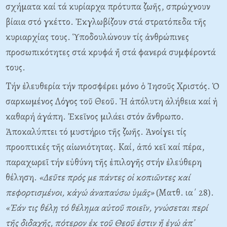
σχήματα καί τά κυρίαρχα πρότυπα ζωῆς, σπρώχνουν
βίαια στό γκέττο. Ἐκγλωβίζουν στά στρατόπεδα τῆς
κυριαρχίας τους. Ὑποδουλώνουν τίς ἀνθρώπινες
προσωπικότητες στά κρυφά ἤ στά φανερά συμφέροντά
τους.
Tήν ἐλευθερία τήν προσφέρει μόνο ὁ Ἰησοῦς Xριστός. Ὁ
σαρκωμένος Λόγος τοῦ Θεοῦ. Ἡ ἀπόλυτη ἀλήθεια καί ἡ
καθαρή ἀγάπη. Ἐκεῖνος μιλάει στόν ἄνθρωπο.
Ἀποκαλύπτει τό μυστήριο τῆς ζωῆς. Ἀνοίγει τίς
προοπτικές τῆς αἰωνιότητας. Kαί, ἀπό κεῖ καί πέρα,
παραχωρεῖ τήν εὐθύνη τῆς ἐπιλογῆς στήν ἐλεύθερη
θέληση.
«Δεῦτε πρός με πάντες οἱ κοπιῶντες καί
πεφορτισμένοι, κἀγώ ἀναπαύσω ὑμᾶς»
(Mατθ. ια΄ 28).
«Ἐάν τις θέλῃ τό θέλημα αὐτοῦ ποιεῖν, γνώσεται περί
τῆς διδαχῆς, πότερον ἐκ τοῦ Θεοῦ ἐστιν ἤ ἐγώ ἀπ᾽