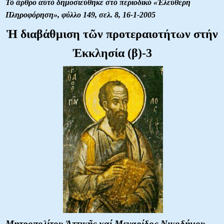
Τό ἄρθρο αὐτό δημοσιεύθηκε στό περιοδικό «Ἐλεύθερη
Πληροφόρηση»,
φύλλο 149, σελ. 8, 16-1-2005
Ἡ διαβάθμιση τῶν προτεραιοτήτων στήν
Ἐκκλησία (β)-3
Μητροπολίτου Ἀττικῆς καί Μεγαρίδος Νικοδήμου