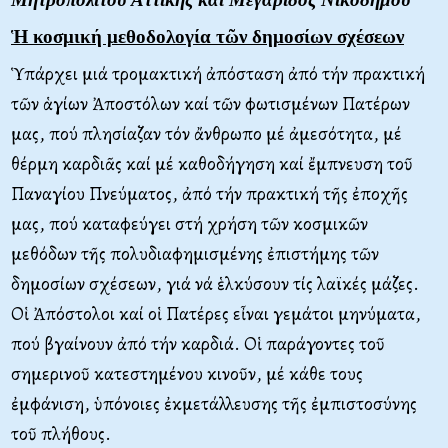
Ἡ κοσμική μεθοδολογία τῶν δημοσίων σχέσεων
Ὑπάρχει μιά τρομακτική ἀπόσταση ἀπό τήν πρακτική
τῶν ἁγίων Ἀποστόλων καί τῶν φωτισμένων Πατέρων
μας, πού πλησίαζαν τόν ἄνθρωπο μέ ἀμεσότητα, μέ
θέρμη καρδιᾶς καί μέ καθοδήγηση καί ἔμπνευση τοῦ
Παναγίου Πνεύματος, ἀπό τήν πρακτική τῆς ἐποχῆς
μας, πού καταφεύγει στή χρήση τῶν κοσμικῶν
μεθόδων τῆς πολυδιαφημισμένης ἐπιστήμης τῶν
δημοσίων σχέσεων, γιά νά ἑλκύσουν τίς λαϊκές μάζες.
Οἱ Ἀπόστολοι καί οἱ Πατέρες εἶναι γεμάτοι μηνύματα,
πού βγαίνουν ἀπό τήν καρδιά. Οἱ παράγοντες τοῦ
σημερινοῦ κατεστημένου κινοῦν, μέ κάθε τους
ἐμφάνιση, ὑπόνοιες ἐκμετάλλευσης τῆς ἐμπιστοσύνης
τοῦ πλήθους.