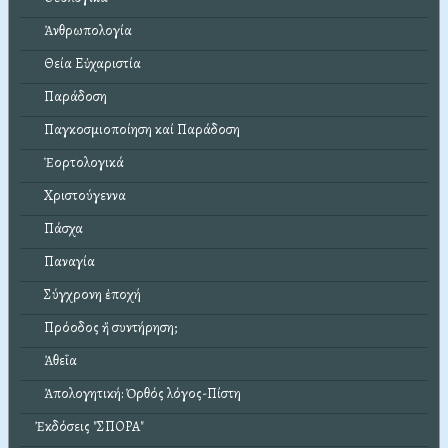
Ἀνθρωπολογία
Θεία Εὐχαριστία
Παράδοση
Παγκοσμιοποίηση καί Παράδοση
Ἑορτολογικά
Χριστούγεννα
Πάσχα
Παναγία
Σύγχρονη ἐποχή
Πρόοδος ἤ συντήρηση;
Ἀθεΐα
Ἀπολογητική: Ὀρθός λόγος-Πίστη
Ἐκδόσεις "ΣΠΟΡΑ"