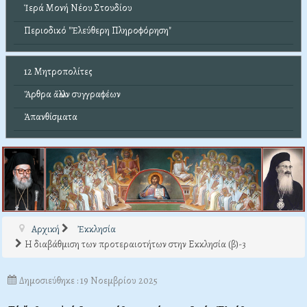
Ἱερά Μονή Νέου Στουδίου
Περιοδικό "Ἐλεύθερη Πληροφόρηση"
12 Μητροπολίτες
Ἄρθρα ἄλλων συγγραφέων
Ἀπανθίσματα
Αρχική
Ἐκκλησία
Η διαβάθμιση των προτεραιοτήτων στην Εκκλησία (β)-3
Δημοσιεύθηκε : 19 Νοεμβρίου 2025