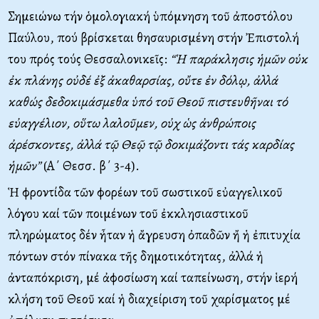
Σημειώνω τήν ὁμολογιακή ὑπόμνηση τοῦ ἀποστόλου
Παύλου, πού βρίσκεται θησαυρισμένη στήν Ἐπιστολή
του πρός τούς Θεσσαλονικεῖς:
“Ἡ παράκλησις ἡμῶν οὐκ
ἐκ πλάνης οὐδέ ἐξ ἀκαθαρσίας, οὔτε ἐν δόλῳ, ἀλλά
καθώς δεδοκιμάσμεθα ὑπό τοῦ Θεοῦ πιστευθῆναι τό
εὐαγγέλιον, οὕτω λαλοῦμεν, οὐχ ὡς ἀνθρώποις
ἀρέσκοντες, ἀλλά τῷ Θεῷ τῷ δοκιμάζοντι τάς καρδίας
ἡμῶν”
(Α΄ Θεσσ. β΄ 3-4).
Ἡ φροντίδα τῶν φορέων τοῦ σωστικοῦ εὐαγγελικοῦ
λόγου καί τῶν ποιμένων τοῦ ἐκκλησιαστικοῦ
πληρώματος δέν ἦταν ἡ ἄγρευση ὀπαδῶν ἤ ἡ ἐπιτυχία
πόντων στόν πίνακα τῆς δημοτικότητας, ἀλλά ἡ
ἀνταπόκριση, μέ ἀφοσίωση καί ταπείνωση, στήν ἱερή
κλήση τοῦ Θεοῦ καί ἡ διαχείριση τοῦ χαρίσματος μέ