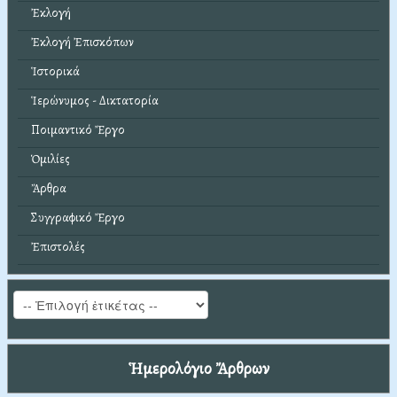
Ἐκλογή
Ἐκλογή Ἐπισκόπων
Ἱστορικά
Ἱερώνυμος - Δικτατορία
Ποιμαντικό Ἔργο
Ὁμιλίες
Ἄρθρα
Συγγραφικό Ἔργο
Ἐπιστολές
Ἡμερολόγιο Ἄρθρων