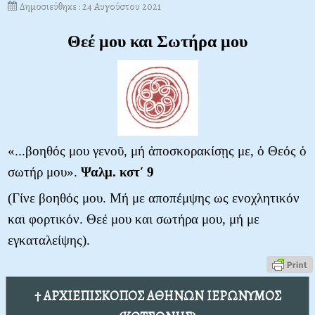
Δημοσιεύθηκε : 24 Αυγούστου 2021
Θεέ μου και Σωτήρα μου
«
...βοηθός μου γενοῦ, μή ἀποσκορακίσῃς με, ὁ Θεός ὁ
σωτήρ μου».
Ψαλμ. κστ′ 9
(Γίνε βοηθός μου. Μή με αποπέμψης ως ενοχλητικόν
και φορτικόν. Θεέ μου και σωτήρα μου, μή με
εγκαταλείψης).
† ΑΡΧΙΕΠΙΣΚΟΠΟΣ ΑΘΗΝΩΝ ΙΕΡΩΝΥΜΟΣ