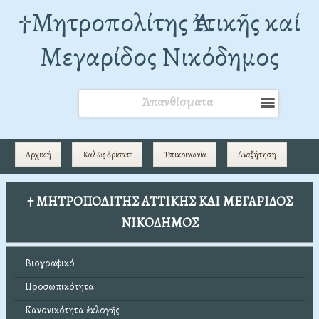
†Mητροπολίτης Ἀττικῆς καί
Μεγαρίδος Νικόδημος
Ἀπανθίσματα
Αρχική
Καλῶς ὁρίσατε
Ἐπικοινωνία
Αναζήτηση
† ΜΗΤΡΟΠΟΛΙΤΗΣ ΑΤΤΙΚΗΣ ΚΑΙ ΜΕΓΑΡΙΔΟΣ
ΝΙΚΟΔΗΜΟΣ
Βιογραφικό
Προσωπικότητα
Κανονικότητα ἐκλογῆς