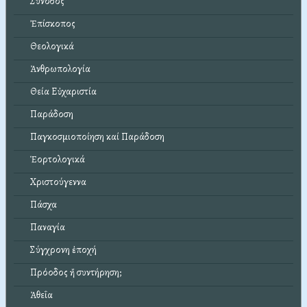
Σύνοδος
Ἐπίσκοπος
Θεολογικά
Ἀνθρωπολογία
Θεία Εὐχαριστία
Παράδοση
Παγκοσμιοποίηση καί Παράδοση
Ἑορτολογικά
Χριστούγεννα
Πάσχα
Παναγία
Σύγχρονη ἐποχή
Πρόοδος ἤ συντήρηση;
Ἀθεΐα