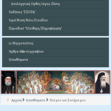
Ἀπολογητική: Ὀρθός λόγος-Πίστη
Ἐκδόσεις "ΣΠΟΡΑ"
Ἱερά Μονή Νέου Στουδίου
Περιοδικό "Ἐλεύθερη Πληροφόρηση"
12 Μητροπολίτες
Ἄρθρα ἄλλων συγγραφέων
Ἀπανθίσματα
Αρχική
Ἀπανθίσματα
Θεέ μου και Σωτήρα μου