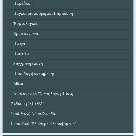
Παράδοση
Παγκοσμιοποίηση καί Παράδοση
Ἑορτολογικά
Χριστούγεννα
Πάσχα
Παναγία
Σύγχρονη ἐποχή
Πρόοδος ἤ συντήρηση;
Ἀθεΐα
Ἀπολογητική: Ὀρθός λόγος-Πίστη
Ἐκδόσεις "ΣΠΟΡΑ"
Ἱερά Μονή Νέου Στουδίου
Περιοδικό "Ἐλεύθερη Πληροφόρηση"