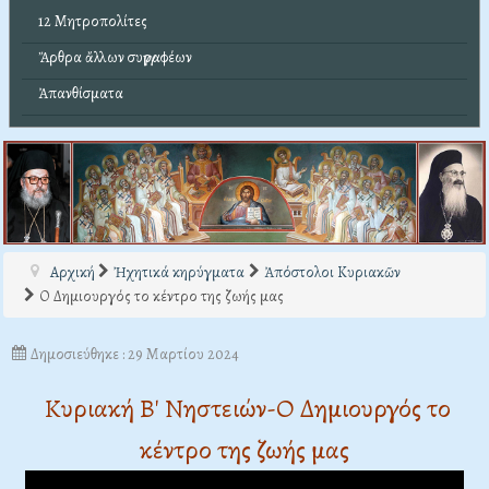
12 Μητροπολίτες
Ἄρθρα ἄλλων συγγραφέων
Ἀπανθίσματα
Αρχική
Ἠχητικά κηρύγματα
Ἀπόστολοι Κυριακῶν
Ο Δημιουργός το κέντρο της ζωής μας
Δημοσιεύθηκε : 29 Μαρτίου 2024
Κυριακή Β' Νηστειών-Ο Δημιουργός το
κέντρο της ζωής μας