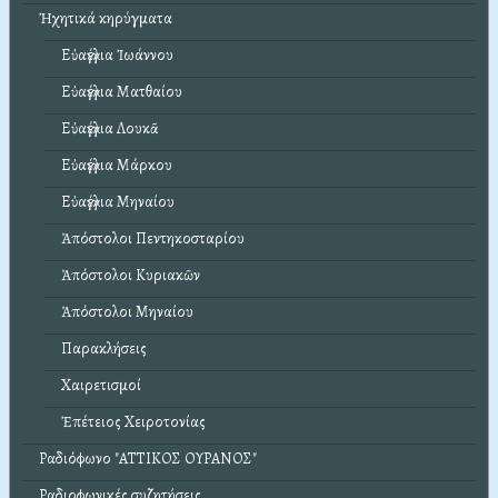
Ἠχητικά κηρύγματα
Εὐαγγέλια Ἰωάννου
Εὐαγγέλια Ματθαίου
Εὐαγγέλια Λουκᾶ
Εὐαγγέλια Μάρκου
Εὐαγγέλια Μηναίου
Ἀπόστολοι Πεντηκοσταρίου
Ἀπόστολοι Κυριακῶν
Ἀπόστολοι Μηναίου
Παρακλήσεις
Χαιρετισμοί
Ἐπέτειος Χειροτονίας
Ραδιόφωνο "ΑΤΤΙΚΟΣ ΟΥΡΑΝΟΣ"
Ραδιοφωνικές συζητήσεις