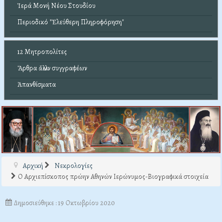
Ἱερά Μονή Νέου Στουδίου
Περιοδικό "Ἐλεύθερη Πληροφόρηση"
12 Μητροπολίτες
Ἄρθρα ἄλλων συγγραφέων
Ἀπανθίσματα
Αρχική
Νεκρολογίες
Ο Αρχιεπίσκοπος πρώην Αθηνών Ιερώνυμος-Βιογραφικά στοιχεία
Δημοσιεύθηκε : 19 Οκτωβρίου 2020