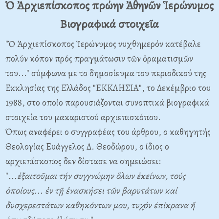
Ὁ Ἀρχιεπίσκοπος πρώην Ἀθηνῶν Ἱερώνυμος
Βιογραφικά στοιχεῖα
"Ὁ Ἀρχιεπίσκοπος Ἱερώνυμος νυχθημερόν κατέβαλε
πολύν κόπον πρός πραγμάτωσιν τῶν ὁραματισμῶν
του..." σύμφωνα με το δημοσίευμα του περιοδικού της
Εκκλησίας της Ελλάδος "ΕΚΚΛΗΣΙΑ", το Δεκέμβριο του
1988, στο οποίο παρουσιάζονται συνοπτικά βιογραφικά
στοιχεία του μακαριστού αρχιεπισκόπου.
Όπως αναφέρει ο συγγραφέας του άρθρου, ο καθηγητής
Θεολογίας Ευάγγελος Δ. Θεοδώρου, ο ίδιος ο
αρχιεπίσκοπος δεν δίστασε να σημειώσει:
"
...ἐξαιτοῦμαι τήν συγγνώμην ὅλων ἐκείνων, τούς
ὁποίους... ἐν τῇ ἐνασκήσει τῶν βαρυτάτων καί
δυσχερεστάτων καθηκόντων μου, τυχόν ἐπίκρανα ἤ