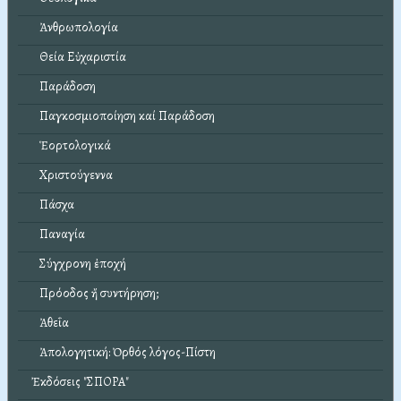
Ἀνθρωπολογία
Θεία Εὐχαριστία
Παράδοση
Παγκοσμιοποίηση καί Παράδοση
Ἑορτολογικά
Χριστούγεννα
Πάσχα
Παναγία
Σύγχρονη ἐποχή
Πρόοδος ἤ συντήρηση;
Ἀθεΐα
Ἀπολογητική: Ὀρθός λόγος-Πίστη
Ἐκδόσεις "ΣΠΟΡΑ"