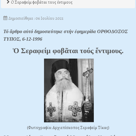
Ο Σεραφείμ φοβάται τους έντιμους
Δημοσιεύθηκε : 06 Ιουλίου 2021
Τό ἄρθρο αὐτό δημοσιεύτηκε στήν ἐφημερίδα ΟΡΘΟΔΟΞΟΣ
ΤΥΠΟΣ, 6-12-1996
Ὁ Σεραφείμ φοβᾶται τούς ἔντιμους.
(Φωτογραφία: Αρχιεπίσκοπος Σεραφείμ Τίκας)