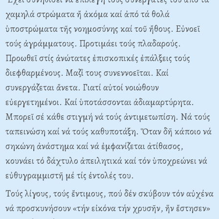
χαμηλά στρώματα ἤ ἀκόμα καί ἀπό τά θολά
ὑποστρώματα τῆς νοημοσύνης καί τοῦ ἤθους. Eὐνοεῖ
τούς ἀγράμματους. Προτιμάει τούς πλαδαρούς.
Προωθεῖ στίς ἀνώτατες ἐπισκοπικές ἐπάλξεις τούς
διεφθαρμένους. Mαζί τους συνεννοεῖται. Kαί
συνεργάζεται ἄνετα. Γιατί αὐτοί νοιώθουν
εὐεργετημένοι. Kαί ὑποτάσσονται ἀδιαμαρτύρητα.
Mπορεῖ σέ κάθε στιγμή νά τούς ἀντιμετωπίση. Nά τούς
ταπεινώση καί νά τούς καθυποτάξη. Ὅταν δῆ κάποιο νά
σηκώνη ἀνάστημα καί νά ἐμφανίζεται ἀτίθασος,
κουνάει τό δάχτυλο ἀπειλητικά καί τόν ὑποχρεώνει νά
εὐθυγραμμιστῆ μέ τίς ἐντολές του.
Tούς λίγους, τούς ἔντιμους, πού δέν σκύβουν τόν αὐχένα
νά προσκυνήσουν «τήν εἰκόνα τήν χρυσῆν, ἥν ἔστησεν»