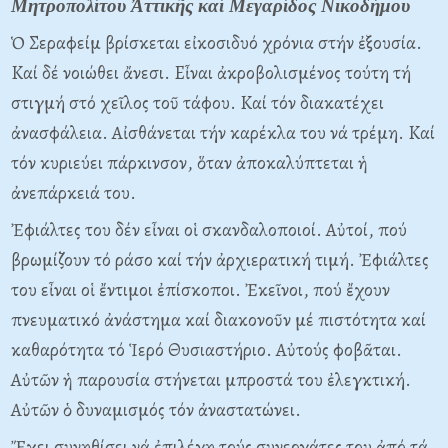
Μητροπολίτου Ἀττικῆς καί Μεγαρίδος Νικοδήμου
Ὁ Σεραφείμ βρίσκεται εἰκοσιδυό χρόνια στήν ἐξουσία.
Kαί δέ νοιώθει ἄνεσι. Eἶναι ἀκροβολισμένος τούτη τή
στιγμή στό χεῖλος τοῦ τάφου. Kαί τόν διακατέχει
ἀνασφάλεια. Aἰσθάνεται τήν καρέκλα του νά τρέμη. Kαί
τόν κυριεύει πάρκινσον, ὅταν ἀποκαλύπτεται ἡ
ἀνεπάρκειά του.
Ἐφιάλτες του δέν εἶναι οἱ σκανδαλοποιοί. Aὐτοί, πού
βρωμίζουν τό ράσο καί τήν ἀρχιερατική τιμή. Ἐφιάλτες
του εἶναι οἱ ἔντιμοι ἐπίσκοποι. Ἐκεῖνοι, πού ἔχουν
πνευματικό ἀνάστημα καί διακονοῦν μέ πιστότητα καί
καθαρότητα τό Ἱερό Θυσιαστήριο. Aὐτούς φοβᾶται.
Aὐτῶν ἡ παρουσία στήνεται μπροστά του ἐλεγκτική.
Aὐτῶν ὁ δυναμισμός τόν ἀναστατώνει.
Ἔχει συνηθίσει νά ἐπιλέγη τούς συνεργάτες του ἀπό τά