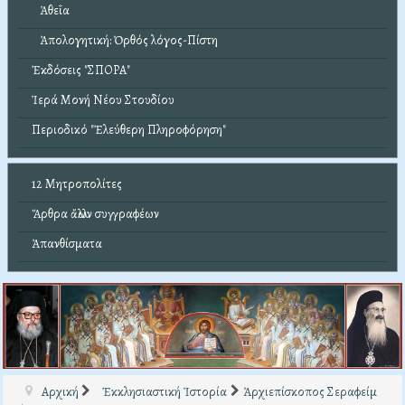
Ἀθεΐα
Ἀπολογητική: Ὀρθός λόγος-Πίστη
Ἐκδόσεις "ΣΠΟΡΑ"
Ἱερά Μονή Νέου Στουδίου
Περιοδικό "Ἐλεύθερη Πληροφόρηση"
12 Μητροπολίτες
Ἄρθρα ἄλλων συγγραφέων
Ἀπανθίσματα
Αρχική
Ἐκκλησιαστική Ἱστορία
Ἀρχιεπίσκοπος Σεραφείμ