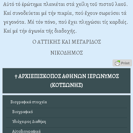
Aὐτό τό ἐρώτημα πλανιέται στά χείλη τοῦ πιστοῦ λαοῦ.
Kαί συνοδεύεται μέ τήν πικρία, πού ἔχουν σωρεύσει τά
γεγονότα. Mέ τόν πόνο, πού ἔχει πληγώσει τίς καρδιές.
Kαί μέ τήν ἀγωνία τῆς διαδοχῆς.
O ATTIKHΣ KAI MEΓAPIΔOΣ
NIKOΔHMOΣ
† ΑΡΧΙΕΠΙΣΚΟΠΟΣ ΑΘΗΝΩΝ ΙΕΡΩΝΥΜΟΣ
(ΚΟΤΣΩΝΗΣ)
Βιογραφικά στοιχεῖα
Βιογραφικό
Ἰδιόχειρος Διαθήκη
Αὐτοβιογραφικά