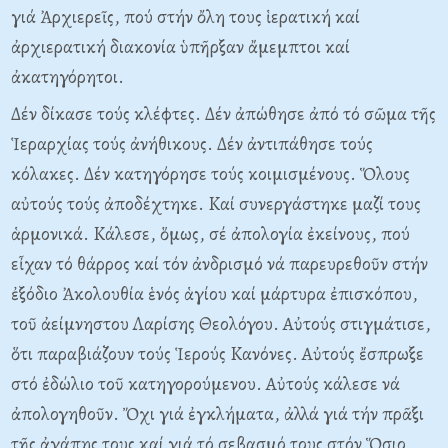
γιά Ἀρχιερεῖς, πού στήν ὄλη τους ἱερατική καί
ἀρχιερατική διακονία ὑπῆρξαν ἄμεμπτοι καί
ἀκατηγόρητοι.
Δέν δίκασε τούς κλέφτες. Δέν ἀπώθησε ἀπό τό σῶμα τῆς
Ἱεραρχίας τούς ἀνήθικους. Δέν ἀντιπάθησε τούς
κόλακες. Δέν κατηγόρησε τούς κοιμισμένους. Ὅλους
αὐτούς τούς ἀποδέχτηκε. Kαί συνεργάστηκε μαζί τους
ἁρμονικά. Kάλεσε, ὅμως, σέ ἀπολογία ἐκείνους, πού
εἶχαν τό θάρρος καί τόν ἀνδρισμό νά παρευρεθοῦν στήν
ἐξόδιο Ἀκολουθία ἑνός ἁγίου καί μάρτυρα ἐπισκόπου,
τοῦ ἀείμνηστου Λαρίσης Θεολόγου. Aὐτούς στιγμάτισε,
ὅτι παραβιάζουν τούς Ἱερούς Kανόνες. Aὐτούς ἔσπρωξε
στό ἐδώλιο τοῦ κατηγορούμενου. Aὐτούς κάλεσε νά
ἀπολογηθοῦν. Ὄχι γιά ἐγκλήματα, ἀλλά γιά τήν πρᾶξι
τῆς ἀγάπης τους καί γιά τό σεβασμό τους στόν Ὅσιο