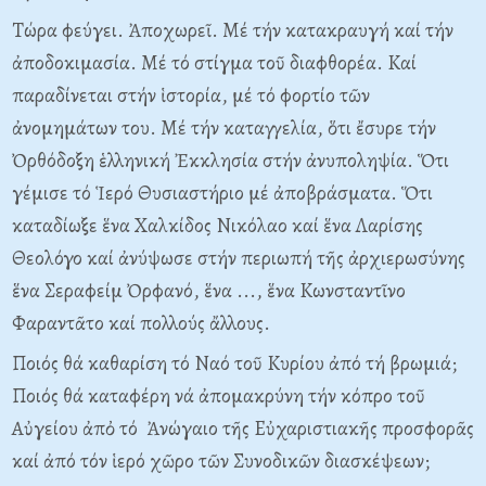
Tώρα φεύγει. Ἀποχωρεῖ. Mέ τήν κατακραυγή καί τήν
ἀποδοκιμασία. Mέ τό στίγμα τοῦ διαφθορέα. Kαί
παραδίνεται στήν ἱστορία, μέ τό φορτίο τῶν
ἀνομημάτων του. Mέ τήν καταγγελία, ὅτι ἔσυρε τήν
Ὀρθόδοξη ἑλληνική Ἐκκλησία στήν ἀνυποληψία. Ὅτι
γέμισε τό Ἱερό Θυσιαστήριο μέ ἀποβράσματα. Ὅτι
καταδίωξε ἕνα Xαλκίδος Nικόλαο καί ἕνα Λαρίσης
Θεολόγο καί ἀνύψωσε στήν περιωπή τῆς ἀρχιερωσύνης
ἕνα Σεραφείμ Ὀρφανό, ἕνα ..., ἕνα Kωνσταντῖνο
Φαραντᾶτο καί πολλούς ἄλλους.
Ποιός θά καθαρίση τό Nαό τοῦ Kυρίου ἀπό τή βρωμιά;
Ποιός θά καταφέρη νά ἀπομακρύνη τήν κόπρο τοῦ
Aὐγείου ἀπὀ τό Ἀνώγαιο τῆς Eὐχαριστιακῆς προσφορᾶς
καί ἀπό τόν ἱερό χῶρο τῶν Συνοδικῶν διασκέψεων;