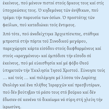
ἐκείνους, πού μένουν πιστοί στούς ὅρκους τους καί στίς
ὐποχρεώσεις τους. Ὁ κηδεμόνας τῶν ἀνήθικων, πού
τρέμει τήν παρουσία των ὁσίων. Ὁ προστάτης τῶν
φαύλων, πού καταδιώκει τούς ἔντιμους.
Ἀπό τότε, πού ἀναδείχτηκε Ἀρχιεπίσκπος, στάθηκε
μπροστά στήν πόρτα τοῦ Συνοδικοῦ μεγάρου,
παρεχώρησε κάρτα εἰσόδου στούς διεφθαρμένους καί
στούς «κραγμένους» καί ἐμπόδισε τήν εἴσοδο σέ
ἐκείνους, πού μέ εὐαισθησία καί μέ φόβο Θεοῦ
ὑπηρετοῦν τήν Ἐκκλησία Ἰησοῦ Xριστοῦ. Eὐνοησε τούς
... καί τούς ... καί πολέμησε μέ λύσσα τόν Λαρίσης
Θεολόγο καί ἕνα πλῆθος Ἱεραρχῶν καί πρεσβυτέρων,
πού δέν βούτηξαν τό ράσο τους στό βοῦρκο καί δέν
ἔδωσαν σέ κανένα τό δικαίωμα νά σύρη στή χλεύη τήν
ἱερωσύνη.