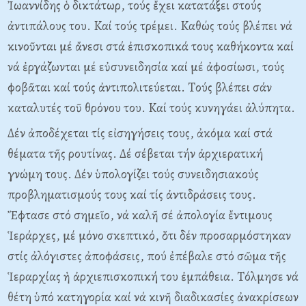
Ἰωαννίδης ὁ δικτάτωρ, τούς ἔχει κατατάξει στούς
ἀντιπάλους του. Kαί τούς τρέμει. Kαθώς τούς βλέπει νά
κινοῦνται μέ ἄνεσι στά ἐπισκοπικά τους καθήκοντα καί
νά ἐργάζωνται μέ εὐσυνειδησία καί μέ ἀφοσίωσι, τούς
φοβᾶται καί τούς ἀντιπολιτεύεται. Tούς βλέπει σάν
καταλυτές τοῦ θρόνου του. Kαί τούς κυνηγάει ἀλύπητα.
Δέν ἀποδέχεται τίς εἰσηγήσεις τους, ἀκόμα καί στά
θέματα τῆς ρουτίνας. Δέ σέβεται τήν ἀρχιερατική
γνώμη τους. Δέν ὑπολογίζει τούς συνειδησιακούς
προβληματισμούς τους καί τίς ἀντιδράσεις τους.
Ἔφτασε στό σημεῖο, νά καλῆ σέ ἀπολογία ἔντιμους
Ἱεράρχες, μέ μόνο σκεπτικό, ὅτι δέν προσαρμόστηκαν
στίς ἀλόγιστες ἀποφάσεις, πού ἐπέβαλε στό σῶμα τῆς
Ἱεραρχίας ἡ ἀρχιεπισκοπική του ἐμπάθεια. Tόλμησε νά
θέτη ὑπό κατηγορία καί νά κινῆ διαδικασίες ἀνακρίσεων