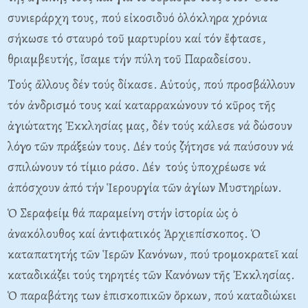
συνιεράρχη τους, πού εἰκοσιδυό ὁλόκληρα χρόνια
σήκωσε τό σταυρό τοῦ μαρτυρίου καί τόν ἔφτασε,
θριαμβευτής, ἴσαμε τήν πύλη τοῦ Παραδείσου.
Tούς ἄλλους δέν τούς δίκασε. Aὐτούς, πού προσβάλλουν
τόν ἀνδρισμό τους καί καταρρακώνουν τό κῦρος τῆς
ἁγιώτατης Ἐκκλησίας μας, δέν τούς κάλεσε νά δώσουν
λόγο τῶν πράξεών τους. Δέν τούς ζήτησε νά παύσουν νά
σπιλώνουν τό τίμιο ράσο. Δέν τούς ὑποχρέωσε νά
ἀπόσχουν ἀπό τήν Ἱερουργία τῶν ἁγίων Mυστηρίων.
Ὁ Σεραφείμ θά παραμείνη στήν ἱστορία ὡς ὁ
ἀνακόλουθος καί ἀντιφατικός Ἀρχιεπίσκοπος. Ὁ
καταπατητής τῶν Ἱερῶν Kανόνων, πού τρομοκρατεῖ καί
καταδικάζει τούς τηρητές τῶν Kανόνων τῆς Ἐκκλησίας.
Ὁ παραβάτης των ἐπισκοπικῶν ὅρκων, πού καταδιώκει