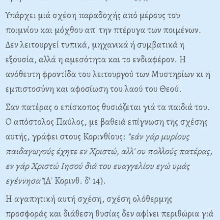
Υπάρχει μιά σχέση παραδοχής από μέρους του
ποιμνίου και μόχθου απ' την πτέρυγα των ποιμένων.
Δεν λειτουργεί τυπικά, μηχανικά ή συμβατικά η
εξουσία, αλλά η αμεσότητα και το ενδιαφέρον. Η
ανόθευτη φροντίδα του λειτουργού των Μυστηρίων κι η
εμπιστοσύνη και αφοσίωση του λαού του Θεού.
Σαν πατέρας ο επίσκοπος θυσιάζεται γιά τα παιδιά του.
Ο απόστολος Παύλος, με βαθειά επίγνωση της σχέσης
αυτής, γράφει στους Κορινθίους:
"εάν γάρ μυρίους
παιδαγωγούς έχητε εν Χριστώ, αλλ' ου πολλούς πατέρας,
εν γάρ Χριστώ Ιησού διά του ευαγγελίου εγώ υμάς
εγέννησα"
(Α' Κορινθ. δ' 14).
Η αγαπητική αυτή σχέση, σχέση ολόθερμης
προσφοράς και διάθεση θυσίας δεν αφίνει περιθώρια γιά