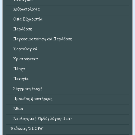
Ἀνθρωπολογία
Θεία Εὐχαριστία
Παράδοση
Παγκοσμιοποίηση καί Παράδοση
Ἑορτολογικά
Χριστούγεννα
Πάσχα
Παναγία
Σύγχρονη ἐποχή
Πρόοδος ἤ συντήρηση;
Ἀθεΐα
Ἀπολογητική: Ὀρθός λόγος-Πίστη
Ἐκδόσεις "ΣΠΟΡΑ"