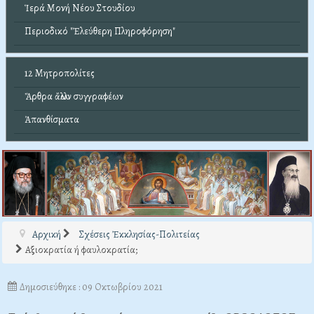
Ἱερά Μονή Νέου Στουδίου
Περιοδικό "Ἐλεύθερη Πληροφόρηση"
12 Μητροπολίτες
Ἄρθρα ἄλλων συγγραφέων
Ἀπανθίσματα
Αρχική
Σχέσεις Ἐκκλησίας-Πολιτείας
Αξιοκρατία ή φαυλοκρατία;
Δημοσιεύθηκε : 09 Οκτωβρίου 2021