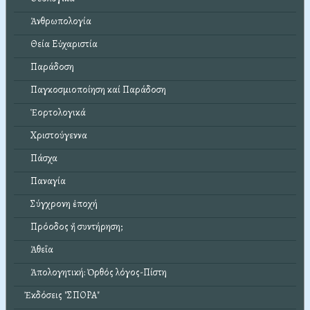
Ἀνθρωπολογία
Θεία Εὐχαριστία
Παράδοση
Παγκοσμιοποίηση καί Παράδοση
Ἑορτολογικά
Χριστούγεννα
Πάσχα
Παναγία
Σύγχρονη ἐποχή
Πρόοδος ἤ συντήρηση;
Ἀθεΐα
Ἀπολογητική: Ὀρθός λόγος-Πίστη
Ἐκδόσεις "ΣΠΟΡΑ"