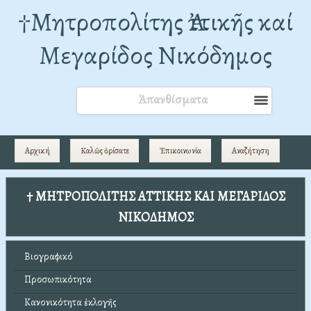
†Mητροπολίτης Ἀττικῆς καί
Μεγαρίδος Νικόδημος
Ἀπανθίσματα
Αρχική
Καλῶς ὁρίσατε
Ἐπικοινωνία
Αναζήτηση
† ΜΗΤΡΟΠΟΛΙΤΗΣ ΑΤΤΙΚΗΣ ΚΑΙ ΜΕΓΑΡΙΔΟΣ
ΝΙΚΟΔΗΜΟΣ
Βιογραφικό
Προσωπικότητα
Κανονικότητα ἐκλογῆς