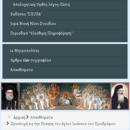
Ἀπολογητική: Ὀρθός λόγος-Πίστη
Ἐκδόσεις "ΣΠΟΡΑ"
Ἱερά Μονή Νέου Στουδίου
Περιοδικό "Ἐλεύθερη Πληροφόρηση"
12 Μητροπολίτες
Ἄρθρα ἄλλων συγγραφέων
Ἀπανθίσματα
Αρχική
Ἀπανθίσματα
Προσευχή εις την Γέννηση του Αγίου Ιωάννου του Προδρόμου