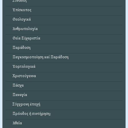
Σύνοδος
Ἐπίσκοπος
Θεολογικά
Ἀνθρωπολογία
Θεία Εὐχαριστία
Παράδοση
Παγκοσμιοποίηση καί Παράδοση
Ἑορτολογικά
Χριστούγεννα
Πάσχα
Παναγία
Σύγχρονη ἐποχή
Πρόοδος ἤ συντήρηση;
Ἀθεΐα