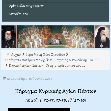
Ἄρθρα ἄλλων συγγραφέων
Ἀπανθίσματα
Αρχική
Ἱερά Μονή Νέου Στουδίου
Κηρύγματα πατέρων Μονῆς
π. Εἰρηναῖος Μπουσδέκης ΗΧΗΤ
Κυριακή Αγίων Πάντων | Οι άγιοι κρίνουν τον κόσμο
Δημοσιεύθηκε : 07 Ιουνίου 2026
Κήρυγμα Κυριακής Αγίων Πάντων
(Ματθ. ι΄ 32-33, 37-38, ιθ΄ 27-30)