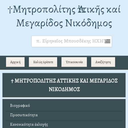
†Mητροπολίτης Ἀττικῆς καί
Μεγαρίδος Νικόδημος
π. Εἰρηναῖος Μπουσδέκης ΗΧΗΤ
Αρχική
Καλῶς ὁρίσατε
Ἐπικοινωνία
Αναζήτηση
† ΜΗΤΡΟΠΟΛΙΤΗΣ ΑΤΤΙΚΗΣ ΚΑΙ ΜΕΓΑΡΙΔΟΣ
ΝΙΚΟΔΗΜΟΣ
Βιογραφικό
Προσωπικότητα
Κανονικότητα ἐκλογῆς