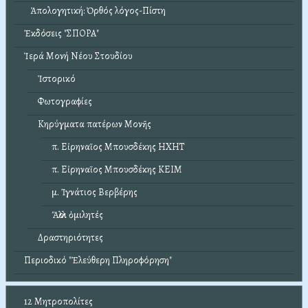
Ἀπολογητική: Ὀρθός λόγος-Πίστη
Ἐκδόσεις "ΣΠΟΡΑ"
Ἱερά Μονή Νέου Στουδίου
Ἱστορικό
Φωτογραφίες
Κηρύγματα πατέρων Μονῆς
π. Εἰρηναῖος Μπουσδέκης ΗΧΗΤ
π. Εἰρηναῖος Μπουσδέκης ΚΕΙΜ
μ. Ἰγνάτιος Βερβέρης
Ἄλλοι ὁμιλητές
Δραστηριότητες
Περιοδικό "Ἐλεύθερη Πληροφόρηση"
12 Μητροπολίτες