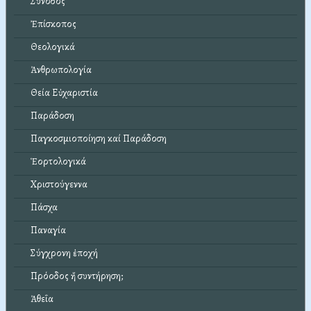
Σύνοδος
Ἐπίσκοπος
Θεολογικά
Ἀνθρωπολογία
Θεία Εὐχαριστία
Παράδοση
Παγκοσμιοποίηση καί Παράδοση
Ἑορτολογικά
Χριστούγεννα
Πάσχα
Παναγία
Σύγχρονη ἐποχή
Πρόοδος ἤ συντήρηση;
Ἀθεΐα