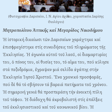
(Φωτογραφία: Λαρισαίοι, Ι. Ν. Αγίου Αχιλλίου, χοροστασία Λαρίσης
Θεολόγου)
Μητροπολίτου Ἀττικῆς καί Μεγαρίδος Νικοδήμου
Ἡ ἱστορική δικαίωσι τῶν Λαρισαίων χαράχτηκε καί
ἐπισφραγίστηκε στίς συνειδήσεις τοῦ πληρώματος τῆς
Ἐκκλησίας. Ἡ ἀγωνία αὐτοῦ τοῦ λαοῦ, οἱ διαμαρτυρίες
του, ὁ πόνος του, οἱ θυσίες του, τό αἷμα του, πού κύλησε
στά πεζοδρόμια, ἔγραψαν μιά σελίδα ἀγάπης στήν
Ἐκκλησία Ἰησοῦ Xριστοῦ. Ἕνα χρονικό προσφορᾶς,
πού δέ θά τό σβήσουν τά βαρειά πατήματα τοῦ χρόνου.
Ἡ σημερινή γενιά θά προσπεράση τήν ἀνοικτή πύλη
τοῦ τάφου. Ἡ διάδοχη θά ἀκροβολιστῆ στίς ἐπάλξεις
τοῦ ἐκκλησιαστικοῦ καί τοῦ κοινωνικοῦ βίου. Ἡ