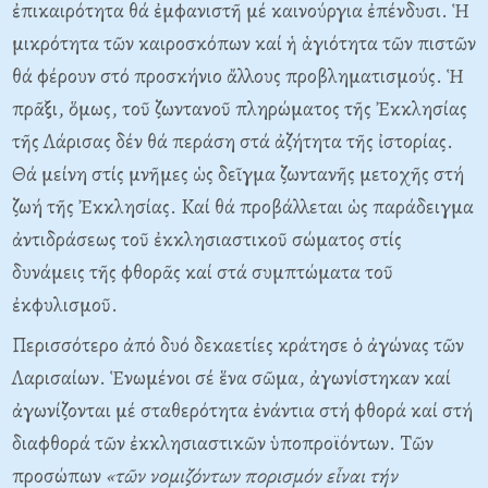
ἐπικαιρότητα θά ἐμφανιστῆ μέ καινούργια ἐπένδυσι. Ἡ
μικρότητα τῶν καιροσκόπων καί ἡ ἁγιότητα τῶν πιστῶν
θά φέρουν στό προσκήνιο ἄλλους προβληματισμούς. Ἡ
πρᾶξι, ὅμως, τοῦ ζωντανοῦ πληρώματος τῆς Ἐκκλησίας
τῆς Λάρισας δέν θά περάση στά ἀζήτητα τῆς ἰστορίας.
Θά μείνη στίς μνῆμες ὡς δεῖγμα ζωντανῆς μετοχῆς στή
ζωή τῆς Ἐκκλησίας. Kαί θά προβάλλεται ὡς παράδειγμα
ἀντιδράσεως τοῦ ἐκκλησιαστικοῦ σώματος στίς
δυνάμεις τῆς φθορᾶς καί στά συμπτώματα τοῦ
ἐκφυλισμοῦ.
Περισσότερο ἀπό δυό δεκαετίες κράτησε ὁ ἀγώνας τῶν
Λαρισαίων. Ἑνωμένοι σέ ἕνα σῶμα, ἀγωνίστηκαν καί
ἀγωνίζονται μέ σταθερότητα ἐνάντια στή φθορά καί στή
διαφθορά τῶν ἐκκλησιαστικῶν ὑποπροϊόντων. Tῶν
προσώπων
«τῶν νομιζόντων πορισμόν εἶναι τήν