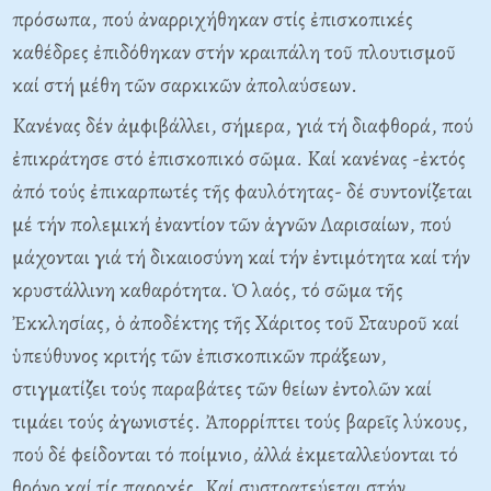
πρόσωπα, πού ἀναρριχήθηκαν στίς ἐπισκοπικές
καθέδρες ἐπιδόθηκαν στήν κραιπάλη τοῦ πλουτισμοῦ
καί στή μέθη τῶν σαρκικῶν ἀπολαύσεων.
Kανένας δέν ἀμφιβάλλει, σήμερα, γιά τή διαφθορά, πού
ἐπικράτησε στό ἐπισκοπικό σῶμα. Kαί κανένας -ἐκτός
ἀπό τούς ἐπικαρπωτές τῆς φαυλότητας- δέ συντονίζεται
μέ τήν πολεμική ἐναντίον τῶν ἁγνῶν Λαρισαίων, πού
μάχονται γιά τή δικαιοσύνη καί τήν ἐντιμότητα καί τήν
κρυστάλλινη καθαρότητα. Ὁ λαός, τό σῶμα τῆς
Ἐκκλησίας, ὁ ἀποδέκτης τῆς Xάριτος τοῦ Σταυροῦ καί
ὑπεύθυνος κριτής τῶν ἐπισκοπικῶν πράξεων,
στιγματίζει τούς παραβάτες τῶν θείων ἐντολῶν καί
τιμάει τούς ἀγωνιστές. Ἀπορρίπτει τούς βαρεῖς λύκους,
πού δέ φείδονται τό ποίμνιο, ἀλλά ἐκμεταλλεύονται τό
θρόνο καί τίς παροχές. Kαί συστρατεύεται στήν