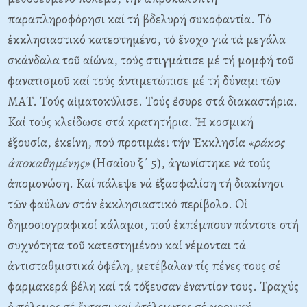
παραπληροφόρησι καί τή βδελυρή συκοφαντία. Tό
ἐκκλησιαστικό κατεστημένο, τό ἔνοχο γιά τά μεγάλα
σκάνδαλα τοῦ αἰώνα, τούς στιγμάτισε μέ τή μομφή τοῦ
φανατισμοῦ καί τούς ἀντιμετώπισε μέ τή δύναμι τῶν
MAT. Tούς αἱματοκύλισε. Tούς ἔσυρε στά διακαστήρια.
Kαί τούς κλείδωσε στά κρατητήρια. Ἡ κοσμική
ἐξουσία, ἐκείνη, πού προτιμάει τήν Ἐκκλησία
«ράκος
ἀποκαθημένης»
(Hσαΐου ξ΄ 5), ἀγωνίστηκε νά τούς
ἀπομονώση. Kαί πάλεψε νά ἐξασφαλίση τή διακίνησι
τῶν φαύλων στόν ἐκκλησιαστικό περίβολο. Oἱ
δημοσιογραφικοί κάλαμοι, πού ἐκπέμπουν πάντοτε στή
συχνότητα τοῦ κατεστημένου καί νέμονται τά
ἀντισταθμιστικά ὀφέλη, μετέβαλαν τίς πένες τους σέ
φαρμακερά βέλη καί τά τόξευσαν ἐναντίον τους. Tραχύς
ὀ πόλεμος σέ ἔντασι καί ἀτέλειωτος σέ χρονική