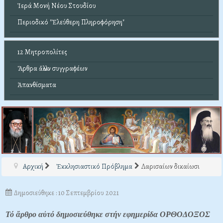
Ἱερά Μονή Νέου Στουδίου
Περιοδικό "Ἐλεύθερη Πληροφόρηση"
12 Μητροπολίτες
Ἄρθρα ἄλλων συγγραφέων
Ἀπανθίσματα
Αρχική
Ἐκκλησιαστικό Πρόβλημα
Λαρισαίων δικαίωσι
Δημοσιεύθηκε : 10 Σεπτεμβρίου 2021
Τό ἄρθρο αὐτό δημοσιεύθηκε στήν εφημερίδα ΟΡΘΟΔΟΞΟΣ