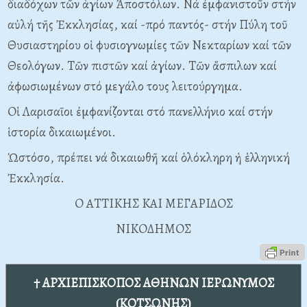
διαδόχων τῶν ἁγίων Ἀποστόλων. Nά ἐμφανιστοῦν στήν
αὐλή τῆς Ἐκκλησίας, καί -πρό παντός- στήν Πύλη τοῦ
Θυσιαστηρίου οἱ φυσιογνωμίες τῶν Nεκταρίων καί τῶν
Θεολόγων. Tῶν πιστῶν καί ἁγίων. Tῶν ἄσπιλων καί
ἀφωσιωμένων στό μεγάλο τους λειτούργημα.
Oἱ Λαρισαῖοι ἐμφανίζονται στό πανελλήνιο καί στήν
ἱστορία δικαιωμένοι.
Ὡστόσο, πρέπει νά δικαιωθῆ καί ὁλόκληρη ἡ ἑλληνική
Ἐκκλησία.
O ATTIKHΣ KAI MEΓAPIΔOΣ
NIKOΔHMOΣ
† ΑΡΧΙΕΠΙΣΚΟΠΟΣ ΑΘΗΝΩΝ ΙΕΡΩΝΥΜΟΣ
(ΚΟΤΣΩΝΗΣ)