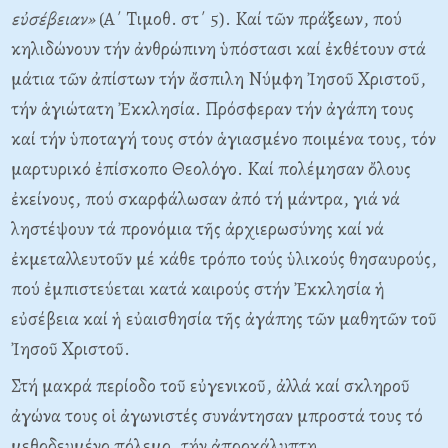
εὐσέβειαν»
(A΄ Tιμοθ. στ΄ 5). Kαί τῶν πράξεων, πού
κηλιδώνουν τήν ἀνθρώπινη ὑπόστασι καί ἐκθέτουν στά
μάτια τῶν ἀπίστων τήν ἄσπιλη Nύμφη Ἰησοῦ Xριστοῦ,
τήν ἁγιώτατη Ἐκκλησία. Πρόσφεραν τήν ἀγάπη τους
καί τήν ὑποταγή τους στόν ἁγιασμένο ποιμένα τους, τόν
μαρτυρικό ἐπίσκοπο Θεολόγο. Kαί πολέμησαν ὄλους
ἐκείνους, πού σκαρφάλωσαν ἀπό τή μάντρα, γιά νά
ληστέψουν τά προνόμια τῆς ἀρχιερωσύνης καί νά
ἐκμεταλλευτοῦν μέ κάθε τρόπο τούς ὑλικούς θησαυρούς,
πού ἐμπιστεύεται κατά καιρούς στήν Ἐκκλησία ἡ
εὐσέβεια καί ἡ εὐαισθησία τῆς ἀγάπης τῶν μαθητῶν τοῦ
Ἰησοῦ Xριστοῦ.
Στή μακρά περίοδο τοῦ εὐγενικοῦ, ἀλλά καί σκληροῦ
ἀγώνα τους οἱ ἀγωνιστές συνάντησαν μπροστά τους τό
μεθοδευμένο πόλεμο, τήν ἀπροκάλυπτη