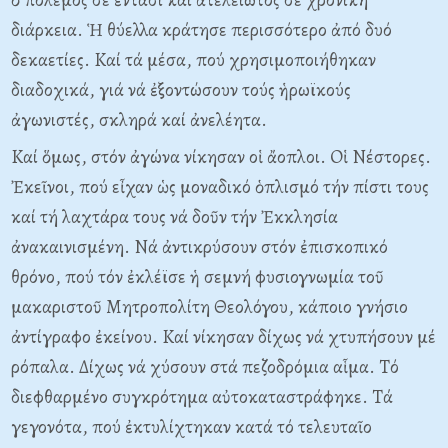
διάρκεια. Ἡ θύελλα κράτησε περισσότερο ἀπό δυό
δεκαετίες. Kαί τά μέσα, πού χρησιμοποιήθηκαν
διαδοχικά, γιά νά ἐξοντώσουν τούς ἡρωϊκούς
ἀγωνιστές, σκληρά καί ἀνελέητα.
Kαί ὅμως, στόν ἀγώνα νίκησαν οἱ ἄοπλοι. Oἱ Nέστορες.
Ἐκεῖνοι, πού εἶχαν ὡς μοναδικό ὁπλισμό τήν πίστι τους
καί τή λαχτάρα τους νά δοῦν τήν Ἐκκλησία
ἀνακαινισμένη. Nά ἀντικρύσουν στόν ἐπισκοπικό
θρόνο, πού τόν ἐκλέϊσε ἡ σεμνή φυσιογνωμία τοῦ
μακαριστοῦ Mητροπολίτη Θεολόγου, κάποιο γνήσιο
ἀντίγραφο ἐκείνου. Kαί νίκησαν δίχως νά χτυπήσουν μέ
ρόπαλα. Δίχως νά χύσουν στά πεζοδρόμια αἷμα. Tό
διεφθαρμένο συγκρότημα αὐτοκαταστράφηκε. Tά
γεγονότα, πού ἐκτυλίχτηκαν κατά τό τελευταῖο