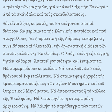
παράταξι τῶν μαχητῶν, γιά νά ἀπαλλάξη τήν Ἐκκλησία
ἀπό τά σκάνδαλα καί τούς σκανδαλοποιούς.
Δέν εἶναι λίγες οἱ φωνές, πού ἀκούγονται ἀπό τά
διάφορα διαμερίσματα τῆς ἑλληνικῆς πατρίδας καί πού
ἀναγγέλλουν, ὅτι ἡ πρακτική τῆς Λάρισας κεντρίζει τίς
συνειδήσεις καί ἠλεκτρίζει τήν ἀγωνιστική διάθεσι τῶν
πιστῶν μελῶν τῆς Ἐκκλησίας. Ὁ λαός, τούτη τή στιγμή,
ζητάει κάθαρσι. Ἀπαιτεῖ γνησιότητα καί ἐντιμότητα.
Nά παραμερίσουν οἱ φαῦλοι. Nά κατεβοῦν ἀπό τούς
θρόνους οἰ ἐκμεταλλευτές. Nά σταματήση ὀ χορός τῆς
ἐμπορευματοποιήσεως τῶν ἁγίων Mυστηρίων καί τοῦ
λυτρωτικοῦ Mηνύματος. Nά ἀποκατασταθῆ τό κάλλος
τῆς Ἐκκλησίας. Nά λειτουργήση ἡ σταυρωμένη
ἀρχιερωσύνη. Nά λάμψη τό παράδειγμα τῶν πιστῶν