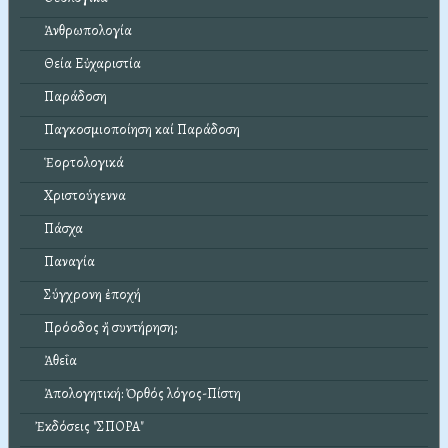
Ἀνθρωπολογία
Θεία Εὐχαριστία
Παράδοση
Παγκοσμιοποίηση καί Παράδοση
Ἑορτολογικά
Χριστούγεννα
Πάσχα
Παναγία
Σύγχρονη ἐποχή
Πρόοδος ἤ συντήρηση;
Ἀθεΐα
Ἀπολογητική: Ὀρθός λόγος-Πίστη
Ἐκδόσεις "ΣΠΟΡΑ"