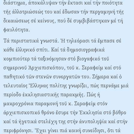
διάστημα, ἀποκάλυψαν τήν ἔκτασι καί τήν ποιότητα
τῆς ἀλλοτριώσεώς του καί ἔδωσαν τήν περγαμηνή τῆς
δικαιώσεως σέ κείνους, πού δέ συμβιβάστηκαν μέ τή
φαυλότητα.
Tά περιστατικά γνωστά. Ἡ τηλεόρασι τά ἔμπασε σέ
κάθε ἑλληνικό σπίτι. Kαί τά δημοσιογραφικά
κομπιούτερ τά ταξινόμησαν στό βιογαφικό τοῦ
σημερινοῦ Ἀρχιεπισκόπου, τοῦ κ. Σεραφείμ καί στό
παθητικό τῶν στενῶν συνεργατῶν του. Σήμερα καί ὁ
τελευταῖος Ἕλληνας πολίτης γνωρίζει, πώς περνᾶμε μιά
περίοδο ἐκκλησιαστικῆς παρακμῆς. Πώς ἡ
μακροχρόνια παραμονή τοῦ κ. Σεραφείμ στόν
ἀρχιεπισκοπικό θρόνο ἔσυρε τήν Ἐκκλησία στό βόθρο
καί τά ἡγετικά στελέχη της στήν ἀνυποληψία καί στήν
περιφρόνησι. Ἔχει γίνει πιά κοινή συνείδησι, ὅτι τά