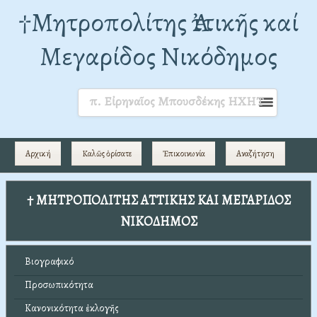
†Mητροπολίτης Ἀττικῆς καί
Μεγαρίδος Νικόδημος
π. Εἰρηναῖος Μπουσδέκης ΗΧΗΤ
Αρχική
Καλῶς ὁρίσατε
Ἐπικοινωνία
Αναζήτηση
† ΜΗΤΡΟΠΟΛΙΤΗΣ ΑΤΤΙΚΗΣ ΚΑΙ ΜΕΓΑΡΙΔΟΣ
ΝΙΚΟΔΗΜΟΣ
Βιογραφικό
Προσωπικότητα
Κανονικότητα ἐκλογῆς