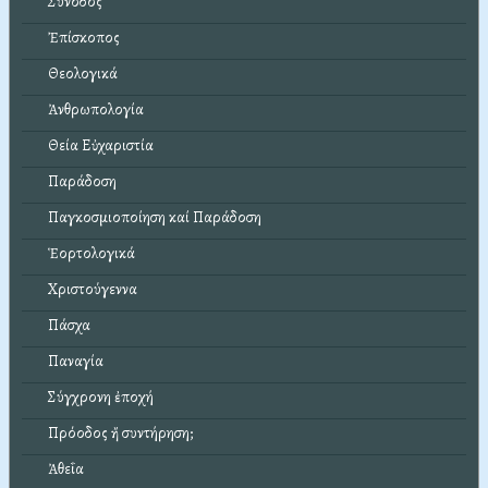
Σύνοδος
Ἐπίσκοπος
Θεολογικά
Ἀνθρωπολογία
Θεία Εὐχαριστία
Παράδοση
Παγκοσμιοποίηση καί Παράδοση
Ἑορτολογικά
Χριστούγεννα
Πάσχα
Παναγία
Σύγχρονη ἐποχή
Πρόοδος ἤ συντήρηση;
Ἀθεΐα