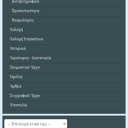
Αὐτοβιογραφικά
Προσωπικότητα
Νεκρολογίες
Ἐκλογή
Ἐκλογή Ἐπισκόπων
Ἱστορικά
Ἱερώνυμος - Δικτατορία
Ποιμαντικό Ἔργο
Ὁμιλίες
Ἄρθρα
Συγγραφικό Ἔργο
Ἐπιστολές