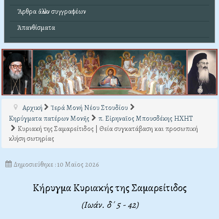
Ἄρθρα ἄλλων συγγραφέων
Ἀπανθίσματα
Αρχική
Ἱερά Μονή Νέου Στουδίου
Κηρύγματα πατέρων Μονῆς
π. Εἰρηναῖος Μπουσδέκης ΗΧΗΤ
Κυριακή της Σαμαρείτιδος | Θεία συγκατάβαση και προσωπική
κλήση σωτηρίας
Δημοσιεύθηκε : 10 Μαϊος 2026
Κήρυγμα Κυριακής της Σαμαρείτιδος
(Ιωάν. δ΄ 5 - 42)