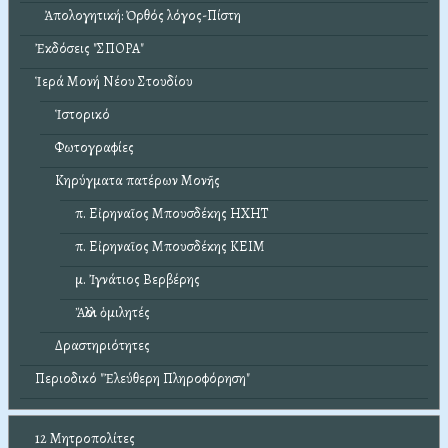
Ἀπολογητική: Ὀρθός λόγος-Πίστη
Ἐκδόσεις "ΣΠΟΡΑ"
Ἱερά Μονή Νέου Στουδίου
Ἱστορικό
Φωτογραφίες
Κηρύγματα πατέρων Μονῆς
π. Εἰρηναῖος Μπουσδέκης ΗΧΗΤ
π. Εἰρηναῖος Μπουσδέκης ΚΕΙΜ
μ. Ἰγνάτιος Βερβέρης
Ἄλλοι ὁμιλητές
Δραστηριότητες
Περιοδικό "Ἐλεύθερη Πληροφόρηση"
12 Μητροπολίτες