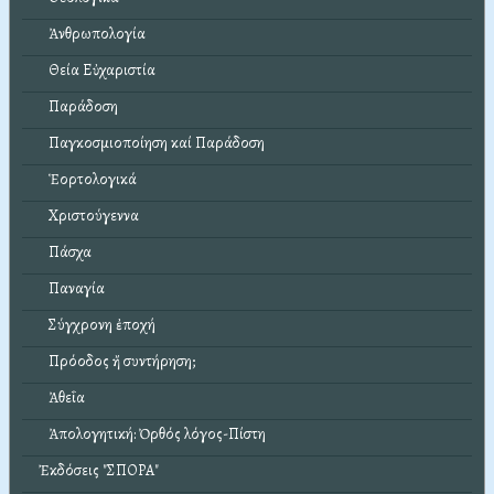
Ἀνθρωπολογία
Θεία Εὐχαριστία
Παράδοση
Παγκοσμιοποίηση καί Παράδοση
Ἑορτολογικά
Χριστούγεννα
Πάσχα
Παναγία
Σύγχρονη ἐποχή
Πρόοδος ἤ συντήρηση;
Ἀθεΐα
Ἀπολογητική: Ὀρθός λόγος-Πίστη
Ἐκδόσεις "ΣΠΟΡΑ"