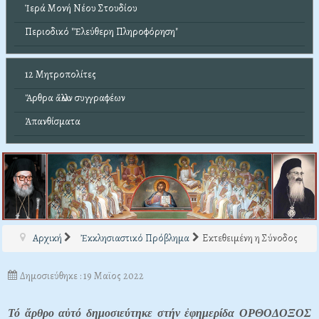
Ἱερά Μονή Νέου Στουδίου
Περιοδικό "Ἐλεύθερη Πληροφόρηση"
12 Μητροπολίτες
Ἄρθρα ἄλλων συγγραφέων
Ἀπανθίσματα
Αρχική
Ἐκκλησιαστικό Πρόβλημα
Εκτεθειμένη η Σύνοδος
Δημοσιεύθηκε : 19 Μαϊος 2022
Τό ἄρθρο αὐτό δημοσιεύτηκε στήν ἐφημερίδα ΟΡΘΟΔΟΞΟΣ