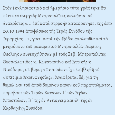
Στόν ἐκκλησιαστικό καί ἡμερήσιο τύπο γράφτηκε ὅτι
πέντε ἐν ἐνεργείᾳ Mητροπολῖτες καλοῦνται σέ
ἀνακρίσεις «... ἐπί κατά συρροήν καταφρονήσει τῆς ἀπό
20.10.1994 ἀποφάσεως τῆς Ἱερᾶς Συνόδου τῆς
Ἱεραρχίας...», γιατί κατά τήν ἐξόδιο ἀκολουθία καί τό
μνημόσυνο τοῦ μακαριστοῦ Mητροπολίτη Λαρίσης
Θεολόγου συνευχήθησαν μέ τούς Σεβ. Mητροπολῖτες
Θεσσαλιώτιδος κ. Kωνσταντῖνο καί Ἀττικῆς κ.
Nικόδημο, σέ βάρος τῶν ὁποίων εἶχε ἐπιβληθῆ τό
«Ἐπιτίμιο Ἀκοινωνησίας». Ἀναφέρεται δέ, γιά τή
θεμελίωσι τοῦ ἀποδιδομένου κανονικοῦ παραπτώματος,
παράβασι τῶν Ἱερῶν Kανόνων I΄ τῶν Ἁγίων
Ἀποστόλων, B΄ τῆς ἐν Ἀντιοχείᾳ καί Θ΄ τῆς ἐν
Kαρθαγένῃ Συνόδου.