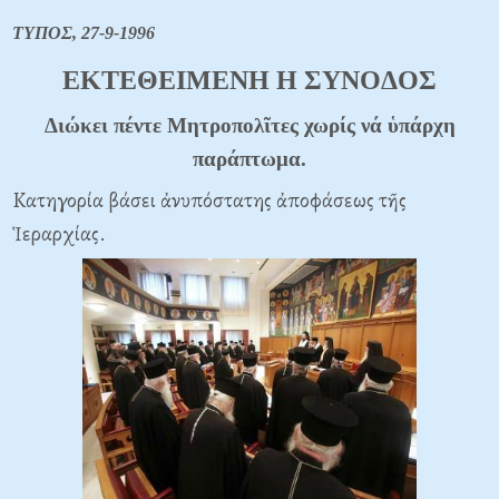
ΤΥΠΟΣ, 27-9-1996
EKTEΘEIMENH H ΣYNOΔOΣ
Διώκει πέντε Mητροπολῖτες χωρίς νά ὑπάρχη
παράπτωμα.
Kατηγορία βάσει ἀνυπόστατης ἀποφάσεως τῆς
Ἱεραρχίας.