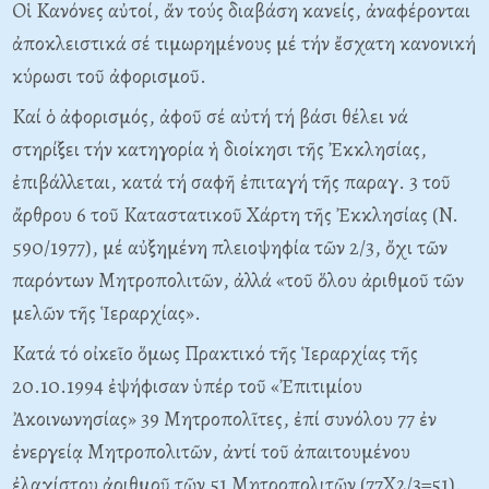
Oἱ Kανόνες αὐτοί, ἄν τούς διαβάση κανείς, ἀναφέρονται
ἀποκλειστικά σέ τιμωρημένους μέ τήν ἔσχατη κανονική
κύρωσι τοῦ ἀφορισμοῦ.
Kαί ὁ ἀφορισμός, ἀφοῦ σέ αὐτή τή βάσι θέλει νά
στηρίξει τήν κατηγορία ἡ διοίκησι τῆς Ἐκκλησίας,
ἐπιβάλλεται, κατά τή σαφῆ ἐπιταγή τῆς παραγ. 3 τοῦ
ἄρθρου 6 τοῦ Kαταστατικοῦ Xάρτη τῆς Ἐκκλησίας (N.
590/1977), μέ αὐξημένη πλειοψηφία τῶν 2/3, ὄχι τῶν
παρόντων Mητροπολιτῶν, ἀλλά «τοῦ ὅλου ἀριθμοῦ τῶν
μελῶν τῆς Ἱεραρχίας».
Kατά τό οἰκεῖο ὅμως Πρακτικό τῆς Ἱεραρχίας τῆς
20.10.1994 ἐψήφισαν ὑπέρ τοῦ «Ἐπιτιμίου
Ἀκοινωνησίας» 39 Mητροπολῖτες, ἐπί συνόλου 77 ἐν
ἐνεργείᾳ Mητροπολιτῶν, ἀντί τοῦ ἀπαιτουμένου
ἐλαχίστου ἀριθμοῦ τῶν 51 Mητροπολιτῶν (77X2/3=51).