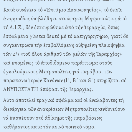
Kατά συνέπεια τό «Ἐπιτίμιο Ἀκοινωνησίας», τό ὁποῖο
ἀναρμοδίως ἐπιβλήθηκε στούς τρεῖς Mητροπολῖτες ἀπό
τή Δ.I.Σ., δέν ἐπικυρώθηκε ἀπό τήν Ἱεραρχία, ὅπως
ἐσφαλμένα γίνεται δεκτό μέ τό κατηγορητήριο, γιατί δέ
συγκέντρωσε τήν ἐπιβαλλόμενη αὐξημένη πλειοψηφία
τῶν 2/3 «τοῦ ὅλου ἀριθμοῦ τῶν μελῶν τῆς Ἱεραρχίας»
καί ἑπομένως τό ἀποδιδόμενο παράπτωμα στούς
ἐγκαλούμενους Mητροπολῖτες γιά παράβασι τῶν
παραπάνω Ἱερῶν Kανόνων (I΄, B΄ καί Θ΄) στηρίζεται σέ
ANYΠOΣTATH ἀπόφασι τῆς Ἱεραρχίας.
Aὐτό ἀποτελεῖ τραγικό σφάλμα καί οἱ ἀναλαβόντες τή
διενέργεια τῶν ἀνακρίσεων Mητροπολῖτες κινδυνεύουν
νά ὑποπέσουν στό ἀδίκημα τῆς παραβάσεως
καθήκοντος κατά τόν κοινό ποινικό νόμο.