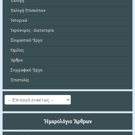
Ἐκλογή
Ἐκλογή Ἐπισκόπων
Ἱστορικά
Ἱερώνυμος - Δικτατορία
Ποιμαντικό Ἔργο
Ὁμιλίες
Ἄρθρα
Συγγραφικό Ἔργο
Ἐπιστολές
Ἡμερολόγιο Ἄρθρων