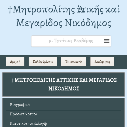
†Mητροπολίτης Ἀττικῆς καί
Μεγαρίδος Νικόδημος
μ. Ἰγνάτιος Βερβέρης
Αρχική
Καλῶς ὁρίσατε
Ἐπικοινωνία
Αναζήτηση
† ΜΗΤΡΟΠΟΛΙΤΗΣ ΑΤΤΙΚΗΣ ΚΑΙ ΜΕΓΑΡΙΔΟΣ
ΝΙΚΟΔΗΜΟΣ
Βιογραφικό
Προσωπικότητα
Κανονικότητα ἐκλογῆς