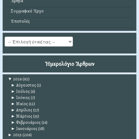
Ἄρθρα
Συγγραφικό Ἔργο
Ἐπιστολές
Ἡμερολόγιο Ἄρθρων
▼
2026
(92)
►
Αύγουστος
(1)
►
Ιούλιος
(6)
►
Ιούνιος
(7)
►
Μαϊος
(12)
►
Απρίλιος
(17)
►
Μάρτιος
(15)
►
Φεβρουάριος
(16)
►
Ιανουάριος
(18)
►
2025
(206)