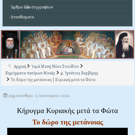
Ἄρθρα ἄλλων συγγραφέων
Ἀπανθίσματα
Αρχική
Ἱερά Μονή Νέου Στουδίου
Κηρύγματα πατέρων Μονῆς
μ. Ἰγνάτιος Βερβέρης
Το δώρο της μετάνοιας | Κυριακή μετά τα Φώτα
Δημοσιεύθηκε : 11 Ιανουαρίου 2026
Kήρυγμα Κυριακής μετά τα Φώτα
Τ
ο δώρο της μετάνοιας