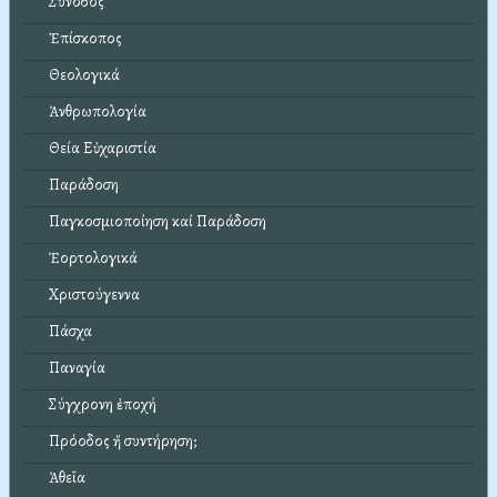
Σύνοδος
Ἐπίσκοπος
Θεολογικά
Ἀνθρωπολογία
Θεία Εὐχαριστία
Παράδοση
Παγκοσμιοποίηση καί Παράδοση
Ἑορτολογικά
Χριστούγεννα
Πάσχα
Παναγία
Σύγχρονη ἐποχή
Πρόοδος ἤ συντήρηση;
Ἀθεΐα