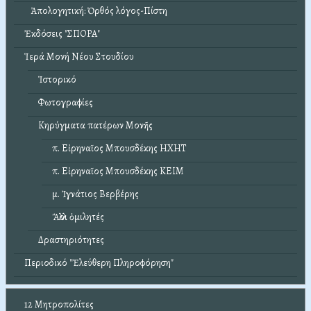
Ἀπολογητική: Ὀρθός λόγος-Πίστη
Ἐκδόσεις "ΣΠΟΡΑ"
Ἱερά Μονή Νέου Στουδίου
Ἱστορικό
Φωτογραφίες
Κηρύγματα πατέρων Μονῆς
π. Εἰρηναῖος Μπουσδέκης ΗΧΗΤ
π. Εἰρηναῖος Μπουσδέκης ΚΕΙΜ
μ. Ἰγνάτιος Βερβέρης
Ἄλλοι ὁμιλητές
Δραστηριότητες
Περιοδικό "Ἐλεύθερη Πληροφόρηση"
12 Μητροπολίτες