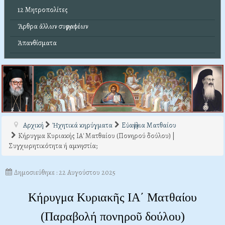
12 Μητροπολίτες
Ἄρθρα ἄλλων συγγραφέων
Ἀπανθίσματα
Αρχική
Ἠχητικά κηρύγματα
Εὐαγγέλια Ματθαίου
Κήρυγμα Κυριακής ΙΑ' Ματθαίου (Πονηρού δούλου) |
Συγχωρητικότητα ή αμνηστία;
Δημοσιεύθηκε : 22 Αυγούστου 2025
Κήρυγμα Κυριακῆς ΙΑ΄ Ματθαίου
(Παραβολή πονηροῦ δούλου)