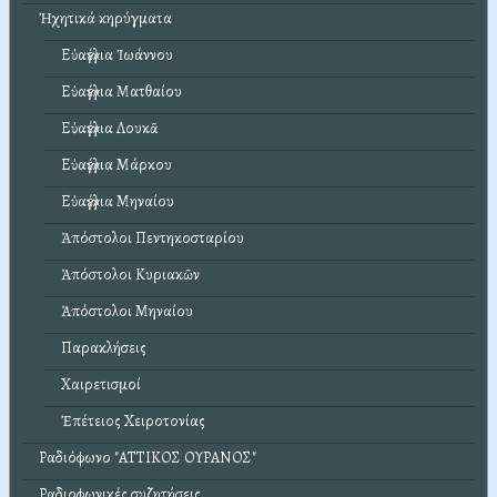
Ἠχητικά κηρύγματα
Εὐαγγέλια Ἰωάννου
Εὐαγγέλια Ματθαίου
Εὐαγγέλια Λουκᾶ
Εὐαγγέλια Μάρκου
Εὐαγγέλια Μηναίου
Ἀπόστολοι Πεντηκοσταρίου
Ἀπόστολοι Κυριακῶν
Ἀπόστολοι Μηναίου
Παρακλήσεις
Χαιρετισμοί
Ἐπέτειος Χειροτονίας
Ραδιόφωνο "ΑΤΤΙΚΟΣ ΟΥΡΑΝΟΣ"
Ραδιοφωνικές συζητήσεις