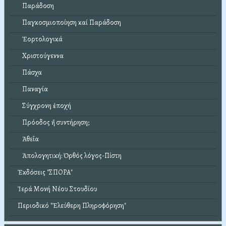
Παράδοση
Παγκοσμιοποίηση καί Παράδοση
Ἑορτολογικά
Χριστούγεννα
Πάσχα
Παναγία
Σύγχρονη ἐποχή
Πρόοδος ἤ συντήρηση;
Ἀθεΐα
Ἀπολογητική: Ὀρθός λόγος-Πίστη
Ἐκδόσεις "ΣΠΟΡΑ"
Ἱερά Μονή Νέου Στουδίου
Περιοδικό "Ἐλεύθερη Πληροφόρηση"