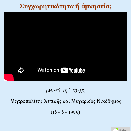
Συγχωρητικότητα ἤ ἀμνηστία;
(Ματθ. ιη΄, 23-35)
Μητροπολίτης Ἀττικῆς καί Μεγαρίδος Νικόδημος
(18 - 8 - 1995)