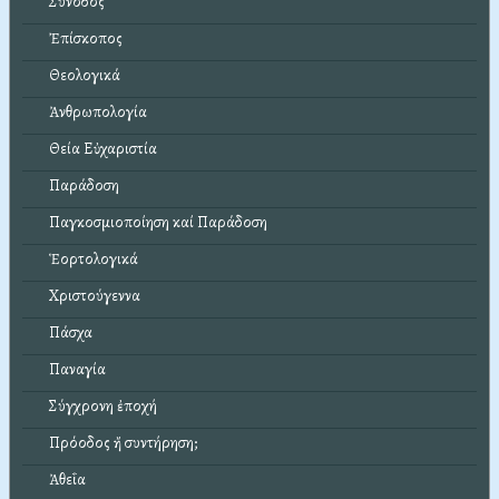
Σύνοδος
Ἐπίσκοπος
Θεολογικά
Ἀνθρωπολογία
Θεία Εὐχαριστία
Παράδοση
Παγκοσμιοποίηση καί Παράδοση
Ἑορτολογικά
Χριστούγεννα
Πάσχα
Παναγία
Σύγχρονη ἐποχή
Πρόοδος ἤ συντήρηση;
Ἀθεΐα