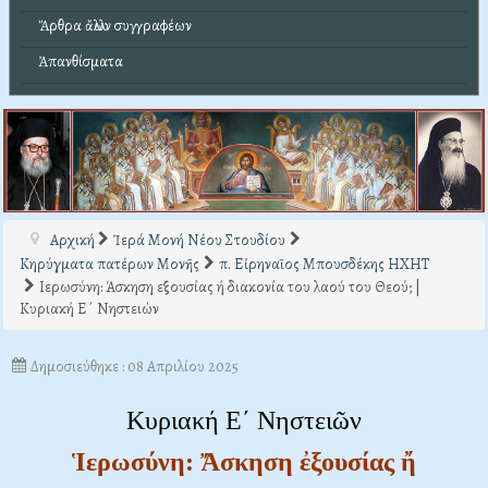
Ἄρθρα ἄλλων συγγραφέων
Ἀπανθίσματα
Αρχική
Ἱερά Μονή Νέου Στουδίου
Κηρύγματα πατέρων Μονῆς
π. Εἰρηναῖος Μπουσδέκης ΗΧΗΤ
Ιερωσύνη: Άσκηση εξουσίας ή διακονία του λαού του Θεού; |
Κυριακή Ε΄ Νηστειών
Δημοσιεύθηκε : 08 Απριλίου 2025
Κυριακή Ε΄ Νηστειῶν
Ἱερωσύνη: Ἄσκηση ἐξουσίας ἤ