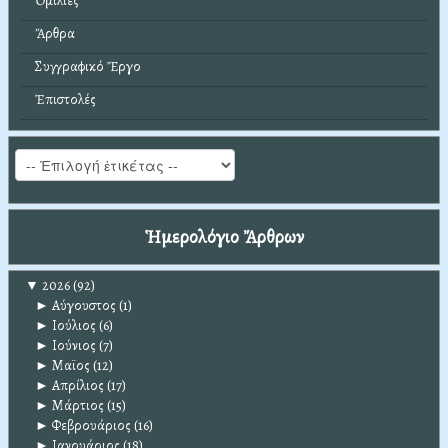
Ὁμιλίες
Ἄρθρα
Συγγραφικό Ἔργο
Ἐπιστολές
Ἡμερολόγιο Ἄρθρων
▼
2026
(92)
►
Αύγουστος
(1)
►
Ιούλιος
(6)
►
Ιούνιος
(7)
►
Μαϊος
(12)
►
Απρίλιος
(17)
►
Μάρτιος
(15)
►
Φεβρουάριος
(16)
►
Ιανουάριος
(18)