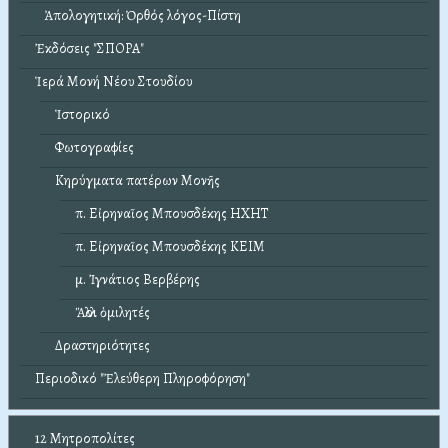
Ἀπολογητική: Ὀρθός λόγος-Πίστη
Ἐκδόσεις "ΣΠΟΡΑ"
Ἱερά Μονή Νέου Στουδίου
Ἱστορικό
Φωτογραφίες
Κηρύγματα πατέρων Μονῆς
π. Εἰρηναῖος Μπουσδέκης ΗΧΗΤ
π. Εἰρηναῖος Μπουσδέκης ΚΕΙΜ
μ. Ἰγνάτιος Βερβέρης
Ἄλλοι ὁμιλητές
Δραστηριότητες
Περιοδικό "Ἐλεύθερη Πληροφόρηση"
12 Μητροπολίτες