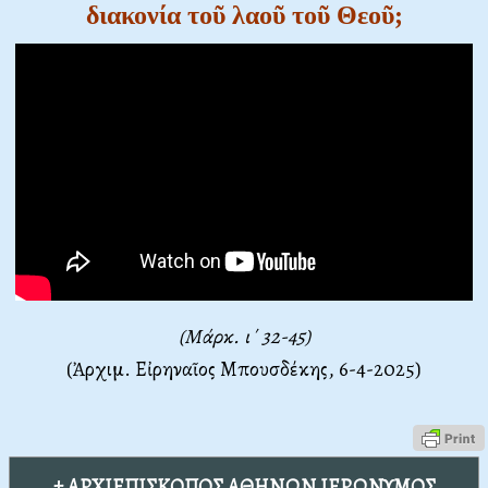
διακονία τοῦ λαοῦ τοῦ Θεοῦ;
(Μάρκ. ι΄ 32-45)
(Ἀρχιμ. Εἰρηναῖος Μπουσδέκης, 6-4-2025)
† ΑΡΧΙΕΠΙΣΚΟΠΟΣ ΑΘΗΝΩΝ ΙΕΡΩΝΥΜΟΣ