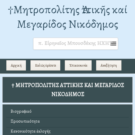
†Mητροπολίτης Ἀττικῆς καί
Μεγαρίδος Νικόδημος
π. Εἰρηναῖος Μπουσδέκης ΗΧΗΤ
Αρχική
Καλῶς ὁρίσατε
Ἐπικοινωνία
Αναζήτηση
† ΜΗΤΡΟΠΟΛΙΤΗΣ ΑΤΤΙΚΗΣ ΚΑΙ ΜΕΓΑΡΙΔΟΣ
ΝΙΚΟΔΗΜΟΣ
Βιογραφικό
Προσωπικότητα
Κανονικότητα ἐκλογῆς